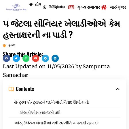
હોમ
મુખ્ય સમાચાર
મારું ગુજરા
વિડિઓ
શોધ
૫ જેટલા સીનિયર ખેલાડીઓએ કેમ
હસ્તાક્ષરની ના પાડી ?
ક્રિકેટ
Share this Article:
Last Updated on
11/05/2026
by
Sampurna
Samachar
Contents
સેન્ટ્રલ કોન્ટ્રાક્ટને લઈને મોટો વિવાદ ઊભો થયો
ખેલાડીઓમાં નારાજગી વધી
ઓસ્ટ્રેલિયન ખેલાડીઓ નવી રણનીતિ અપનાવી રહ્યા છે