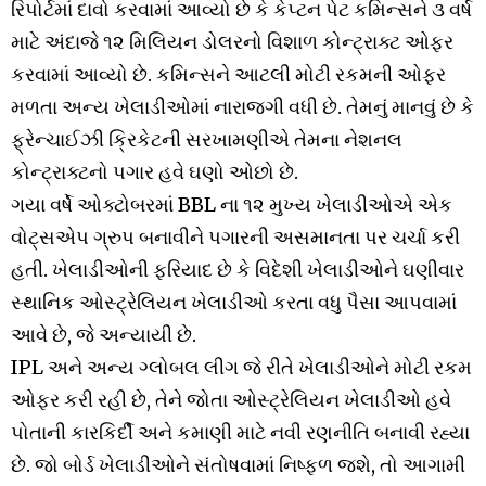
રિપોર્ટમાં દાવો કરવામાં આવ્યો છે કે કેપ્ટન પેટ કમિન્સને ૩ વર્ષ
માટે અંદાજે ૧૨ મિલિયન ડોલરનો વિશાળ કોન્ટ્રાક્ટ ઓફર
કરવામાં આવ્યો છે. કમિન્સને આટલી મોટી રકમની ઓફર
મળતા અન્ય ખેલાડીઓમાં નારાજગી વધી છે. તેમનું માનવું છે કે
ફ્રેન્ચાઈઝી ક્રિકેટની સરખામણીએ તેમના નેશનલ
કોન્ટ્રાક્ટનો પગાર હવે ઘણો ઓછો છે.
ગયા વર્ષે ઓક્ટોબરમાં BBL ના ૧૨ મુખ્ય ખેલાડીઓએ એક
વોટ્સએપ ગ્રુપ બનાવીને પગારની અસમાનતા પર ચર્ચા કરી
હતી. ખેલાડીઓની ફરિયાદ છે કે વિદેશી ખેલાડીઓને ઘણીવાર
સ્થાનિક ઓસ્ટ્રેલિયન ખેલાડીઓ કરતા વધુ પૈસા આપવામાં
આવે છે, જે અન્યાયી છે.
IPL અને અન્ય ગ્લોબલ લીગ જે રીતે ખેલાડીઓને મોટી રકમ
ઓફર કરી રહી છે, તેને જોતા ઓસ્ટ્રેલિયન ખેલાડીઓ હવે
પોતાની કારકિર્દી અને કમાણી માટે નવી રણનીતિ બનાવી રહ્યા
છે. જો બોર્ડ ખેલાડીઓને સંતોષવામાં નિષ્ફળ જશે, તો આગામી