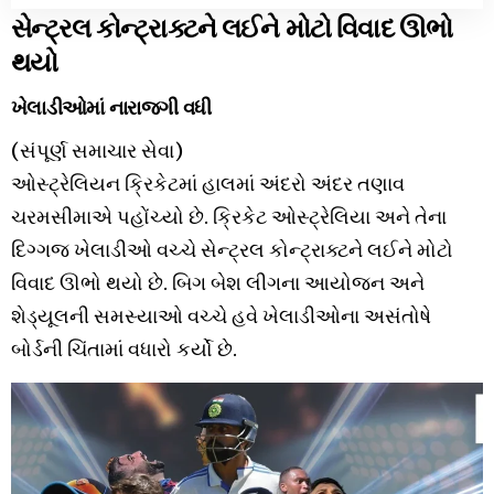
સેન્ટ્રલ કોન્ટ્રાક્ટને લઈને મોટો વિવાદ ઊભો
થયો
ખેલાડીઓમાં નારાજગી વધી
(સંપૂર્ણ સમાચાર સેવા)
ઓસ્ટ્રેલિયન ક્રિકેટમાં હાલમાં અંદરો અંદર તણાવ
ચરમસીમાએ પહોંચ્યો છે. ક્રિકેટ ઓસ્ટ્રેલિયા અને તેના
દિગ્ગજ ખેલાડીઓ વચ્ચે સેન્ટ્રલ કોન્ટ્રાક્ટને લઈને મોટો
વિવાદ ઊભો થયો છે. બિગ બેશ લીગના આયોજન અને
શેડ્યૂલની સમસ્યાઓ વચ્ચે હવે ખેલાડીઓના અસંતોષે
બોર્ડની ચિંતામાં વધારો કર્યો છે.