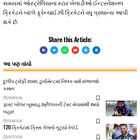
સમયમાં ઓસ્ટ્રેલિયાના સ્ટાર ખેલાડીઓ ઈન્ટરનેશનલ
ક્રિકેટને બદલે ફ્રેન્ચાઈઝી ક્રિકેટને વધુ પ્રાધાન્ય આપી
શકે છે.
Share this Article:
આ પણ વાંચો
દુલીપ ટ્રોફી ૨૦૨૬ ટુર્નામેન્ટમાં તિલક વર્મા સંભાળશે
કમાન
03/08/2026
ફાસ્ટ બોલર બૂમરાહ શ્રીલંકાની ટેસ્ટ મેચમાંથી થયો
બહાર
03/08/2026
T20 ક્રિકેટમાં ક્રિસ ગેલનો તૂટ્યો રેકોર્ડ
25/07/2026