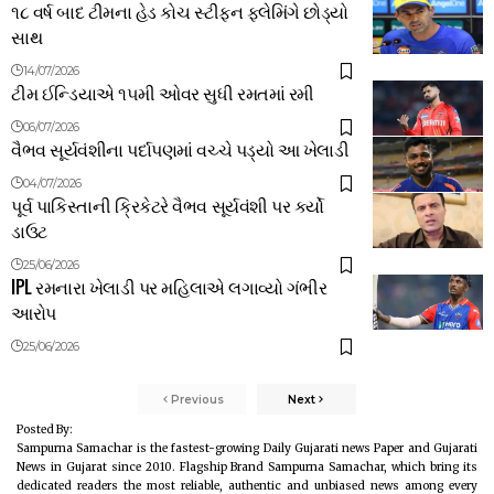
૧૮ વર્ષ બાદ ટીમના હેડ કોચ સ્ટીફન ફ્લેમિંગે છોડ્યો
સાથ
14/07/2026
ટીમ ઈન્ડિયાએ ૧૫મી ઓવર સુધી રમતમાં રમી
06/07/2026
વૈભવ સૂર્યવંશીના પર્દાપણમાં વચ્ચે પડ્યો આ ખેલાડી
04/07/2026
પૂર્વ પાકિસ્તાની ક્રિકેટરે વૈભવ સૂર્યવંશી પર કર્યો
ડાઉટ
25/06/2026
IPL રમનારા ખેલાડી પર મહિલાએ લગાવ્યો ગંભીર
આરોપ
25/06/2026
Previous
Next
Posted By:
Sampurna Samachar is the fastest-growing Daily Gujarati news Paper and Gujarati
News in Gujarat since 2010. Flagship Brand Sampurna Samachar, which bring its
dedicated readers the most reliable, authentic and unbiased news among every