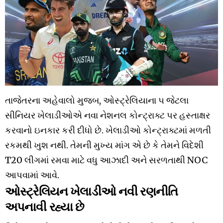
તાજેતરના અહેવાલો મુજબ, ઓસ્ટ્રેલિયાના ૫ જેટલા
સીનિયર ખેલાડીઓએ નવા નેશનલ કોન્ટ્રાક્ટ પર હસ્તાક્ષર
કરવાનો ઇનકાર કરી દીધો છે. ખેલાડીઓ કોન્ટ્રાક્ટમાં મળતી
રકમથી ખુશ નથી. તેમની મુખ્ય માંગ એ છે કે તેમને વિદેશી
T20 લીગમાં રમવા માટે વધુ આઝાદી અને સરળતાથી NOC
આપવામાં આવે.
ઓસ્ટ્રેલિયન ખેલાડીઓ નવી રણનીતિ
અપનાવી રહ્યા છે