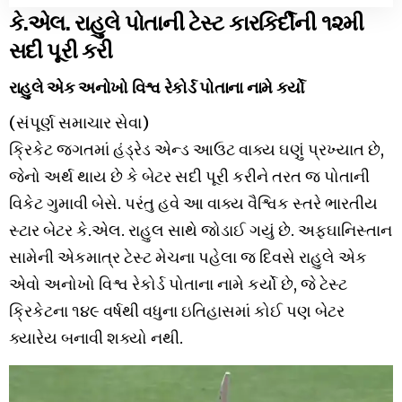
કે.એલ. રાહુલે પોતાની ટેસ્ટ કારકિર્દીની ૧૨મી
સદી પૂરી કરી
રાહુલે એક અનોખો વિશ્વ રેકોર્ડ પોતાના નામે કર્યો
(સંપૂર્ણ સમાચાર સેવા)
ક્રિકેટ જગતમાં હંડ્રેડ એન્ડ આઉટ વાક્ય ઘણું પ્રખ્યાત છે,
જેનો અર્થ થાય છે કે બેટર સદી પૂરી કરીને તરત જ પોતાની
વિકેટ ગુમાવી બેસે. પરંતુ હવે આ વાક્ય વૈશ્વિક સ્તરે ભારતીય
સ્ટાર બેટર કે.એલ. રાહુલ સાથે જોડાઈ ગયું છે. અફઘાનિસ્તાન
સામેની એકમાત્ર ટેસ્ટ મેચના પહેલા જ દિવસે રાહુલે એક
એવો અનોખો વિશ્વ રેકોર્ડ પોતાના નામે કર્યો છે, જે ટેસ્ટ
ક્રિકેટના ૧૪૯ વર્ષથી વધુના ઇતિહાસમાં કોઈ પણ બેટર
ક્યારેય બનાવી શક્યો નથી.