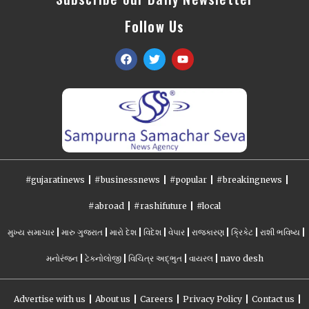
Follow Us
#gujaratinews
#businessnews
#popular
#breakingnews
#abroad
#rashifuture
#local
મુખ્ય સમાચાર
મારુ ગુજરાત
મારો દેશ
વિદેશ
વેપાર
રાજકારણ
ક્રિકેટ
રાશી ભવિષ્ય
મનોરંજન
ટેકનોલોજી
વિચિત્ર અદ્ભુત
વાયરલ
navo desh
Advertise with us
About us
Careers
Privacy Policy
Contact us