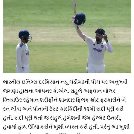
ભારતીય ઇનિંગ્સ દરમિયાન ન્યૂ ચંડીગઢની પીચ પર અનુભવી
જમણા હાથના ઓપનર કે.એલ. રાહુલે અફઘાન બોલર
ઝિયાઉર રહેમાન શરીફીને શાનદાર ફ્લિક શોટ ફટકારીને બે
રન લીધા અને પોતાની ટેસ્ટ કારકિર્દીની ૧૨મી સદી પૂરી કરી
હતી. સદી પૂરી થતાં જ રાહુલે હંમેશની જેમ હેલ્મેટ ઉતારી,
હવામાં હાથ ઊંચા કરીને ખુશી વ્યક્ત કરી હતી. પરંતુ આ ખુશી