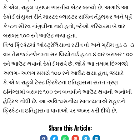
કે.એલ. રાહુલ પ્રથમ ભારતીય બેટર બન્યો છે. અગાઉ આ
રેકોર્ડ સંયુક્ત રીતે માસ્ટર બ્લાસ્ટર સચિન તેંડુલકર અને પૂર્વ
કેપ્ટન સૌરવ ગાંગુલીના નામે હતો, જેઓ કરિયરમાં બે વાર
બરાબર ૧૦૦ રને આઉટ થયા હતા.
વિશ્વ ક્રિકેટમાં ઓસ્ટ્રેલિયાના સ્ટીવ વો અને ગ્રીમ વુડ ૩-૩
વાર તેમજ ઇંગ્લેન્ડના સર લિયોનાર્ડ હટન ૪ વાર બરાબર ૧૦૦
રને આઉટ થવાનો રેકોર્ડ ધરાવે છે. જોકે આ તમામ દિગ્ગજો
અલગ-અલગ સમયે ૧૦૦ રને આઉટ થયા હતા, જ્યારે
કે.એ.લ રાહુલે ટેસ્ટ ક્રિકેટના ઇતિહાસમાં સતત ત્રણ
ઇનિંગ્સમાં બરાબર ૧૦૦ રન બનાવીને આઉટ થવાની અનોખી
હેટ્રિક નોંધી છે. આ અવિશ્વસનીય સાતત્યતાએ રાહુલને
ક્રિકેટના ઇતિહાસના પાનાઓ પર અમર કરી દીધો છે.
Share this Article: