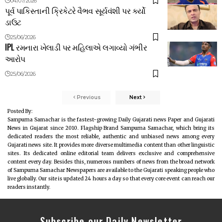
04/07/2026
પૂર્વ પાકિસ્તાની ક્રિકેટરે વૈભવ સૂર્યવંશી પર કર્યો
ડાઉટ
25/06/2026
IPL રમનારા ખેલાડી પર મહિલાએ લગાવ્યો ગંભીર
આરોપ
25/06/2026
Previous
Next
Posted By:
Sampurna Samachar is the fastest-growing Daily Gujarati news Paper and Gujarati
News in Gujarat since 2010. Flagship Brand Sampurna Samachar, which bring its
dedicated readers the most reliable, authentic and unbiased news among every
Gujarati news site. It provides more diverse multimedia content than other linguistic
sites. Its dedicated online editorial team delivers exclusive and comprehensive
content every day. Besides this, numerous numbers of news from the broad network
of Sampurna Samachar Newspapers are available to the Gujarati speaking people who
live globally. Our site is updated 24 hours a day so that every core event can reach our
readers instantly.
Subscribe our Daily Newsletter