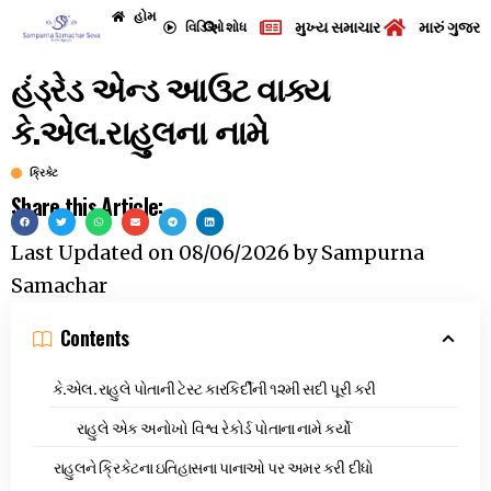
હોમ
મુખ્ય સમાચાર
મારું ગુજરા
વિડિઓ
શોધ
હંડ્રેડ એન્ડ આઉટ વાક્ય
કે.એલ.રાહુલના નામે
ક્રિકેટ
Share this Article:
Last Updated on
08/06/2026
by
Sampurna
Samachar
Contents
કે.એલ. રાહુલે પોતાની ટેસ્ટ કારકિર્દીની ૧૨મી સદી પૂરી કરી
રાહુલે એક અનોખો વિશ્વ રેકોર્ડ પોતાના નામે કર્યો
રાહુલને ક્રિકેટના ઇતિહાસના પાનાઓ પર અમર કરી દીધો