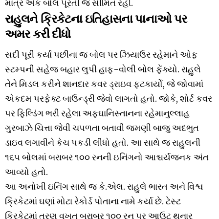
માત્ર એક બોલ પૂરતી જ સીમિત રહી.
રાહુલને ક્રિકેટના ઇતિહાસના પાનાઓ પર
અમર કરી દીધો
સદી પૂરી કર્યા પછીના જ બોલ પર ઝિયાઉર રહેમાને ઓફ-
સ્ટમ્પની સહેજ બહાર લુપી હાફ-વોલી બોલ ફેંક્યો. રાહુલે
તેને મિડલ કરીને શાનદાર કવર ડ્રાઇવ ફટકાર્યો, જે જોવામાં
એકદમ પરફેક્ટ બાઉન્ડ્રી જેવો લાગતો હતો. જોકે, શોર્ટ કવર
પર ફિલ્ડિંગ ભરી રહેલા અફઘાનિસ્તાનના રહેમાનુલ્લાહ
ગુરબાઝે ચિત્તા જેવી ચપળતા બતાવી જમણી બાજુ અદભુત
ડાઇવ લગાવીને કેચ પકડી લીધો હતો. આ સાથે જ રાહુલની
૧૬૫ બોલમાં બરાબર ૧૦૦ રનની ઇનિંગનો આશ્ચર્યજનક અંત
આવ્યો હતો.
આ અનોખી ઇનિંગ સાથે જ કે.એલ. રાહુલે ભારત અને વિશ્વ
ક્રિકેટમાં ઘણાં મોટા રેકોર્ડ પોતાના નામે કર્યા છે. ટેસ્ટ
ક્રિકેટમાં ત્રણ વખત બરાબર ૧૦૦ રન પર આઉટ થનાર