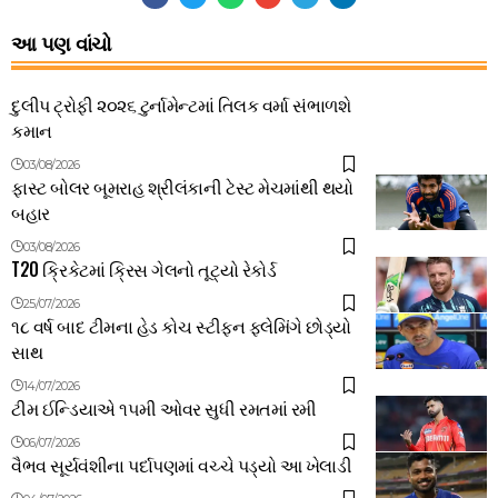
આ પણ વાંચો
દુલીપ ટ્રોફી ૨૦૨૬ ટુર્નામેન્ટમાં તિલક વર્મા સંભાળશે
કમાન
03/08/2026
ફાસ્ટ બોલર બૂમરાહ શ્રીલંકાની ટેસ્ટ મેચમાંથી થયો
બહાર
03/08/2026
T20 ક્રિકેટમાં ક્રિસ ગેલનો તૂટ્યો રેકોર્ડ
25/07/2026
૧૮ વર્ષ બાદ ટીમના હેડ કોચ સ્ટીફન ફ્લેમિંગે છોડ્યો
સાથ
14/07/2026
ટીમ ઈન્ડિયાએ ૧૫મી ઓવર સુધી રમતમાં રમી
06/07/2026
વૈભવ સૂર્યવંશીના પર્દાપણમાં વચ્ચે પડ્યો આ ખેલાડી