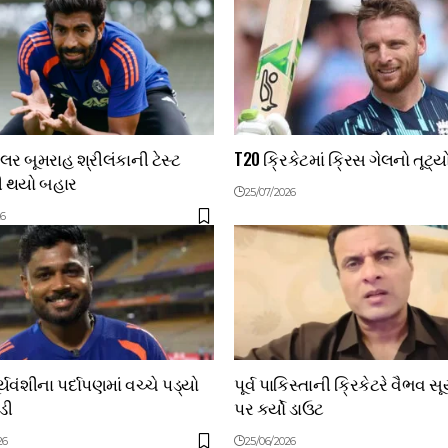
લર બૂમરાહ શ્રીલંકાની ટેસ્ટ
T20 ક્રિકેટમાં ક્રિસ ગેલનો તૂટ્યો 
ી થયો બહાર
25/07/2026
26
્યવંશીના પર્દાપણમાં વચ્ચે પડ્યો
પૂર્વ પાકિસ્તાની ક્રિકેટરે વૈભવ સૂર
ડી
પર કર્યો ડાઉટ
26
25/06/2026