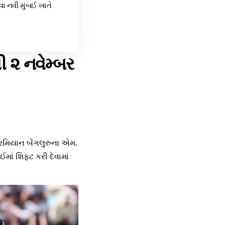
વા નવી મુંબઈ ખાતે
ી ૨ નવેમ્બર
 દરમિયાન બેંગલુરુના એમ.
ઈમાં શિફ્ટ કરી દેવામાં