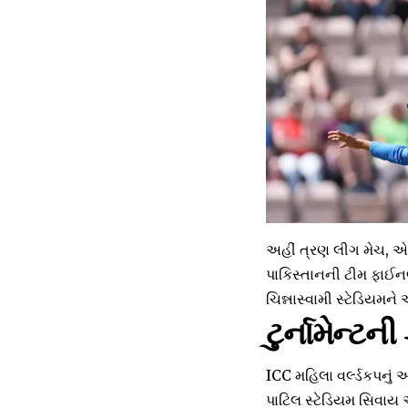
અહીં ત્રણ લીગ મેચ, એ
પાકિસ્તાનની ટીમ ફાઈનલ
ચિન્નાસ્વામી સ્ટેડિયમને 
ટુર્નામેન્ટ
ICC મહિલા વર્લ્ડકપનું 
પાટિલ સ્ટેડિયમ સિવાય 