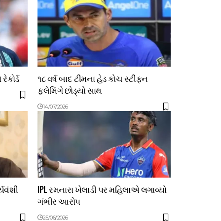
રેકોર્ડ
૧૮ વર્ષ બાદ ટીમના હેડ કોચ સ્ટીફન
ફ્લેમિંગે છોડ્યો સાથ
14/07/2026
્યવંશી
IPL રમનારા ખેલાડી પર મહિલાએ લગાવ્યો
ગંભીર આરોપ
25/06/2026