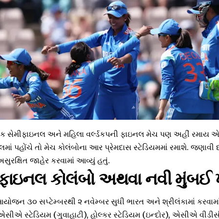
ક સેમીફાઇનલ અને મહિલા વર્લ્ડકપની ફાઇનલ મેચ પણ અહીં રમાય એવ
માં પહોંચે તો મેચ કોલંબોના આર પ્રેમદાસ સ્ટેડિયમમાં રમાશે. જણાવી 
અસુરક્ષિત જાહેર કરવામાં આવ્યું હતું.
ની ફાઇનલ કોલંબો અથવા નવી મુંબઈ 
આયોજન ૩૦ સપ્ટેમ્બરથી ૨ નવેમ્બર સુધી ભારત અને શ્રીલંકામાં કરવામાં
એસીએ સ્ટેડિયમ (ગુવાહાટી), હોલ્કર સ્ટેડિયમ (ઇન્દોર), એસીએ વીડી