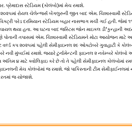
 પ્રેમાદાસ સ્ટેડિયમ (કોલંબો)માં મેચ રમાશે.
૦૨૫માં રોયલ ચેલેન્જર્સ બેંગલુરુની જીત બાદ એમ. ચિન્નાસ્વામી સ્ટેડ
િક્ટ્રી પરેડ દરમિયાન સ્ટેડિયમ બહાર નાસભાગ મચી ગઈ હતી. જેમાં ૧
ો ઘાયલ થયા હતા. આ ઘટના બાદ જસ્ટિસ જોન માઇકલ ડી‘કુન્હાની અધ્
 પોતાની તપાસમાં એમ. ચિન્નાસ્વામી સ્ટેડિયમને મોટા આયોજન માટે અસુર
ર્લ્ડ કપ ૨૦૨૫માં પહેલી સેમીફાઇનલ ૨૯ ઓક્ટોબરે ગુવાહાટી કે કોલંબો
નવી મુંબઈમાં રમાશે. જ્યારે ટુર્નામેન્ટની ફાઇનલ ૨ નવેમ્બરે કોલંબો
મ અંતિમ ૪ માટે ક્વોલિફાઇ કરે છે તો તે પહેલી સેમીફાઇનલ કોલંબોમાં રમ
 ફાઇનલની મેચ કોલંબોમાં જ રમાશે. જો પાકિસ્તાની ટીમ સેમીફાઈનલમાં ન
તમાં જ યોજાશે.