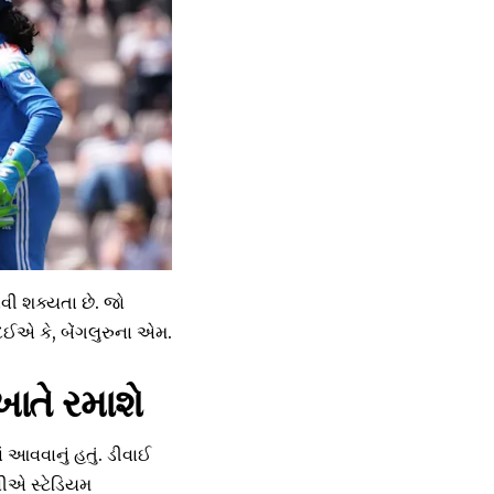
ી શક્યતા છે. જો
દઈએ કે, બેંગલુરુના એમ.
ખાતે રમાશે
 આવવાનું હતું. ડીવાઈ
સીએ સ્ટેડિયમ