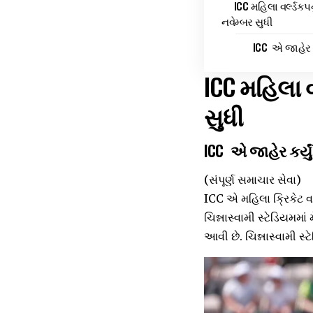
ICC મહિલા વર્લ્ડક
નવેમ્બર સુધી
ICC એ જાહેર કર્
ICC મહિલા 
સુધી
ICC એ જાહેર કર્યું 
(સંપૂર્ણ સમાચાર સેવા)
ICC એ મહિલા ક્રિકેટ વર્
ચિન્નાસ્વામી સ્ટેડિયમમાં
આવી છે. ચિન્નાસ્વામી સ