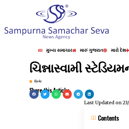
મુખ્ય સમાચાર
મારું ગુજરાત
મારો દેશ
ચિન્નાસ્વામી સ્ટેડિય
ક્રિકેટ
Share this Article:
Last Updated on
23
Contents