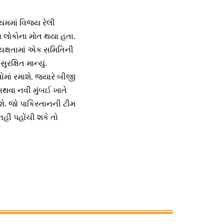
િયમમાં વિજય રેલી
૧ લોકોના મોત થયા હતા.
યક્ષતામાં એક સમિતિની
ક્ષિત માન્યું.
માં રમાશે. જ્યારે બીજી
 અથવા નવી મુંબઈ ખાતે
શે. જો પાકિસ્તાનની ટીમ
હીં પહોંચી શકે તો