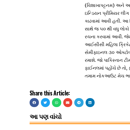
(વિશાખાપટ્ટનમ) અને આર.
ઇન્ડિયન પ્રીમિયર લીગ ૨
કાઢવામાં આવી હતી. આ વ
સાથે જ ૫૦ થી વધુ લોક
રચના કરવામાં આવી. જેણે
આઈસીસી મહિલા ક્રિકેટ વ
સેમીફાઇનલ ૩૦ ઓક્ટોબરે 
રમાશે. જો પાકિસ્તાન ટી
ફાઈનલમાં પહોંચે છે તો,
તમામ નોકઆઉટ મેચ ભાર
Share this Article:
આ પણ વાંચો