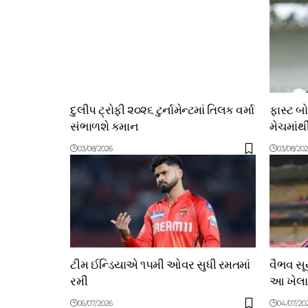
દુલીપ ટ્રોફી ૨૦૨૬ ટુર્નામેન્ટમાં તિલક વર્મા
ફાસ્ટ બો
સંભાળશે કમાન
મેચમાંથ
03/08/2026
03/08/20
ટીમ ઈન્ડિયાએ ૧૫મી ઓવર સુધી રમતમાં
વૈભવ સૂર
રમી
આ ખેલા
06/07/2026
04/07/20