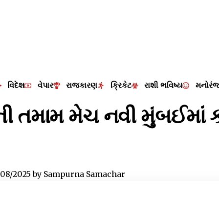
વિદેશ
વેપાર
રાજકારણ
ક્રિકેટ
રાશી ભવિષ્ય
મનોરં
મની તમામ મેચ નવી મુંબઈમાં 
/08/2025
by
Sampurna Samachar