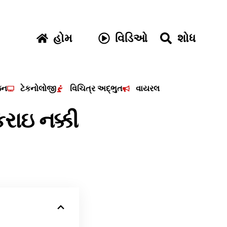
હોમ
વિડિઓ
શોધ
જન
ટેકનોલોજી
વિચિત્ર અદ્ભુત
વાયરલ
કરાઇ નક્કી