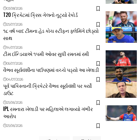
03/08/2026
T20 ક્રિકેટમાં ક્રિસ ગેલનો તૂટ્યો રેકોર્ડ
25/07/2026
૧૮ વર્ષ બાદ ટીમના હેડ કોચ સ્ટીફન ફ્લેમિંગે છોડ્યો
સાથ
14/07/2026
ટીમ ઈન્ડિયાએ ૧૫મી ઓવર સુધી રમતમાં રમી
06/07/2026
વૈભવ સૂર્યવંશીના પર્દાપણમાં વચ્ચે પડ્યો આ ખેલાડી
04/07/2026
પૂર્વ પાકિસ્તાની ક્રિકેટરે વૈભવ સૂર્યવંશી પર કર્યો
ડાઉટ
25/06/2026
IPL રમનારા ખેલાડી પર મહિલાએ લગાવ્યો ગંભીર
આરોપ
25/06/2026