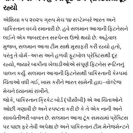
રહ્યો
એશિયા કપ ૨૦૨૫ ગ્રુપ મેચ ૧૪ સપ્ટેમ્બરે ભારત અને
પાકિસ્તાન વચ્ચે રમાનારી છે. હવે સલમાન આગાની ફિટનેસને
લઈને એક જબરદસ્ત સસ્પેન્સ ઉભો થયો છે. અહેવાલ
મુજબ, સલમાન આગા ટીમ સાથે મુસાફરી કરી રહ્યો હતો,
પરંતુ તે વોર્મ-અપ્સ અને હળવી ફૂટબોલ પ્રેક્ટિસથી દૂર
રહ્યો, જ્યારે બાકીના ખેલાડીઓએ સંપૂર્ણ ફિટનેસ રૂટિનનું
પાલન કર્યું. સલમાન આગાની ફિટનેસથી પાકિસ્તાની કેમ્પમાં
ચિંતાઓ વધી ગઈ, ખાસ કરીને ભારત સામેની હાઇ-વોલ્ટેજ
મેચને ધ્યાનમાં રાખીને.
જોકે, પાકિસ્તાન ક્રિકેટ બોર્ડ (પીસીબી) એ આ ચિંતાઓને
ઓછી ગણાવી છે અને સ્પષ્ટતા કરી છે કે તે એક નાની અને
સાવચેતીભરી બાબત છે. સલમાન આગા ટૂંક સમયમાં પ્રેક્ટિસ
પર પાછા ફરે તેવી અપેક્ષા છે અને પાકિસ્તાન ટીમ મેનેજમેન્ટને