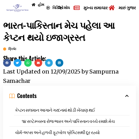
હોમ
મુખ્ય સમાચાર
મારું ગુજરા
વિડિઓ
શોધ
ભારત-પાકિસ્તાન મેચ પહેલા આ
કેપ્ટન થયો ઇજાગ્રસ્ત
ક્રિકેટ
Share this Article:
Last Updated on
12/09/2025
by
Sampurna
Samachar
Contents
કેપ્ટન સલમાન આગાને ગરદનમાં થોડી ખેંચાણ થઈ
૧૪ સપ્ટેમ્બરના રોજ ભારત અને પાકિસ્તાન વચ્ચે રમાશે મેચ
વોર્મ-અપ્સ અને હળવી ફૂટબોલ પ્રેક્ટિસથી દૂર રહ્યો