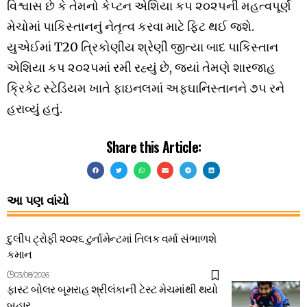
વિશ્વાસ છે કે તેમનો કેપ્ટન એશિયા કપ ૨૦૨૫ની મહત્વપૂર્ણ
મેચોમાં પાકિસ્તાનનું નેતૃત્વ કરવા માટે ફિટ થઈ જશે.
યુએઈમાં T20 ત્રિકોણીય શ્રેણી જીત્યા બાદ પાકિસ્તાન
એશિયા કપ ૨૦૨૫માં રમી રહ્યું છે, જ્યાં તેમણે શારજાહ
ક્રિકેટ સ્ટેડિયમ ખાતે ફાઇનલમાં અફઘાનિસ્તાનને ૭૫ રને
હરાવ્યું હતું.
Share this Article:
આ પણ વાંચો
દુલીપ ટ્રોફી ૨૦૨૬ ટુર્નામેન્ટમાં તિલક વર્મા સંભાળશે
કમાન
03/08/2026
ફાસ્ટ બોલર બૂમરાહ શ્રીલંકાની ટેસ્ટ મેચમાંથી થયો
બહાર