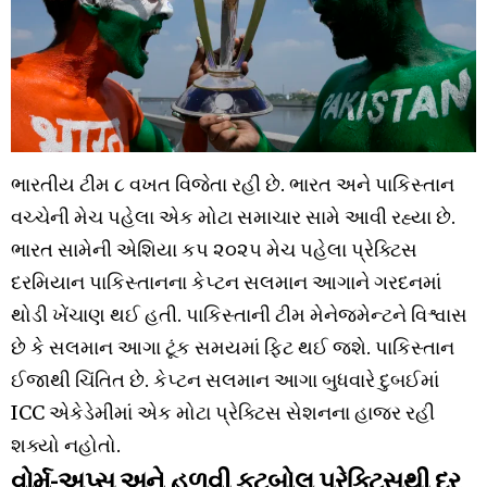
ભારતીય ટીમ ૮ વખત વિજેતા રહી છે. ભારત અને પાકિસ્તાન
વચ્ચેની મેચ પહેલા એક મોટા સમાચાર સામે આવી રહ્યા છે.
ભારત સામેની એશિયા કપ ૨૦૨૫ મેચ પહેલા પ્રેક્ટિસ
દરમિયાન પાકિસ્તાનના કેપ્ટન સલમાન આગાને ગરદનમાં
થોડી ખેંચાણ થઈ હતી. પાકિસ્તાની ટીમ મેનેજમેન્ટને વિશ્વાસ
છે કે સલમાન આગા ટૂંક સમયમાં ફિટ થઈ જશે. પાકિસ્તાન
ઈજાથી ચિંતિત છે. કેપ્ટન સલમાન આગા બુધવારે દુબઈમાં
ICC એકેડેમીમાં એક મોટા પ્રેક્ટિસ સેશનના હાજર રહી
શક્યો નહોતો.
વોર્મ-અપ્સ અને હળવી ફૂટબોલ પ્રેક્ટિસથી દૂર