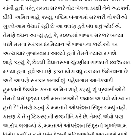
માંગી હતી પરંતુ મમતા સરકારે વોટ બેંકના ડરથી તેને અટકાવી
દીધી. અમિત શાહે કહ્યું, પશ્ચિમ બંગાળમાં સરકારી નોકરીઓ
ખુલ્લેઆમ વેચાઈ રહી છે આ વલણ હવે બંધ થવું જોઈએ.
તેમણે વચન આપ્યું હતું કે, ૨૦૨૬માં ભાજપ સરકાર બન્યા
પછી મમતા સરકાર દરમિયાન જે ભાજપના કાર્યકરો પર
અત્યાચાર ગુજારવામાં આવ્યો હતો તેમને ન્યાય મળશે.
શાહે કહ્યું કે, છેલ્લી વિધાનસભા ચૂંટણીમાં ભાજપને ૪૦% મત
મળ્યા હતા. હવે આપણે ફક્ત થોડા વધુ ટકા મત ઉમેરવાના છે
અને આપણે સરકાર બનાવીશું. પહેલગામ આતંકવાદી
હુમલાનો ઉલ્લેખ કરતા અમિત શાહે કહ્યું, શું પ્રવાસીઓને
તેમનો ધર્મ પૂછ્યા પછી મારનારાઓને જવાબ આપવો યોગ્ય ન
હતો ? ‘ તેમણે કહ્યું કે મમતાને ઓપરેશન સિંદૂર ગમ્યું નહીં.
કારણ કે તે તુષ્ટિકરણની રાજનીતિ કરે છે. તેમણે એવો પણ
આરોપ લગાવ્યો કે, મમતાએ ઓપરેશન સિંદૂરનો ખુલ્લેઆમ
વિરોધ કર્યો ન હતો પરંતુ દેશની મહિલાઓની ભાવનાઓ સાથે