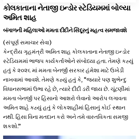
કોલકાતાના નેતાજી ઇન્ડોર સ્ટેડિયમમાં બોલ્યા
અમિત શાહ
બંગાળની મહિલાઓ મમતા દીદીને સિંદૂરનું મહત્વ સમજાવશે
(સંપૂર્ણ સમાચાર સેવા)
કેન્દ્રીય ગૃહમંત્રી અમિત શાહ કોલકાતાના નેતાજી ઇન્ડોર
સ્ટેડિયમમાં ભાજપ કાર્યકર્તાઓને સંબોધ્યા હતા. તેમણે કહ્યું
હતું કે ૨૦૨૬ માં મમતા બેનર્જી સરકાર હંમેશા માટે ઉખેડી
નાખવામાં આવશે. તેમણે કહ્યું હતું કે, “જ્યારે પણ શુભેન્દુ
વિધાનસભામાં ઉભા રહે છે, ત્યારે દીદી ડરી જાય છે. ચૂંટણીમાં
મમતા બેનર્જી પર હિંસાનો આશરો લેવાનો આરોપ લગાવતા
અમિત શાહે કહ્યું હતું કે લોકશાહીમાં હિંસાનું કોઈ સ્થાન
નથી. હિંસા વિના મતદાન કરો અને તમે વાસ્તવિકતા સમજી
શકશો.”