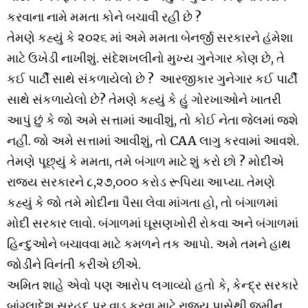
કરવાના નામે મમતા કોને બચાવી રહી છે ?
તેમણે કહ્યું કે ૨૦૨૬ માં અમે મમતા બેનર્જી સરકારને હંમેશા
માટે ઉખેડી નાખીશું. સંદેશખલીનો મુખ્ય ગુનેગાર કોણ છે, તે
કઈ પાર્ટી સાથે સંકળાયેલો છે ? આરજીકાર ગુનેગાર કઈ પાર્ટી
સાથે સંકળાયેલો છે? તેમણે કહ્યું કે હું ગોરખાઓને ખાતરી
આપું છું કે જો અમે સત્તામાં આવીશું, તો કોઈ નેતા જેલમાં જશે
નહીં. જો અમે સત્તામાં આવીશું, તો CAA લાગુ કરવામાં આવશે.
તેમણે પૂછ્યું કે મમતા, તમે બંગાળ માટે શું કરો છો ? મોદીએ
રાજ્ય સરકારને ૮,૨૭,૦૦૦ કરોડ રૂપિયા આપ્યા. તેમણે
કહ્યું કે જો તમે મોદીના પૈસા લેવા માંગતા હો, તો બંગાળમાં
મોદી સરકાર લાવો. બંગાળમાં ઘૂસણખોરી રોકવા અને બંગાળમાં
હિન્દુઓને બચાવવા માટે કમળને તક આપો. અમે તમને હાથ
જોડીને વિનંતી કરીએ છીએ.
અમિત શાહે એવો પણ આરોપ લગાવ્યો હતો કે, કેન્દ્ર સરકારે
બાંગ્લાદેશ સરહદ પર વાડ કરવા માટે રાજ્ય પાસેથી જમીન