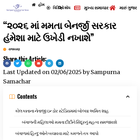
હોમ
મુખ્ય સમાચાર
મારું ગુજરા
વિડિઓ
શોધ
“૨૦૨૬ માં મમતા બેનર્જી સરકાર
હંમેશા માટે ઉખેડી નખાશે”
રાજકારણ
Share this Article:
Last Updated on
02/06/2025
by
Sampurna
Samachar
Contents
કોલકાતાના નેતાજી ઇન્ડોર સ્ટેડિયમમાં બોલ્યા અમિત શાહ
બંગાળની મહિલાઓ મમતા દીદીને સિંદૂરનું મહત્વ સમજાવશે
બંગાળમાં હિન્દુઓને બચાવવા માટે કમળને તક આપો