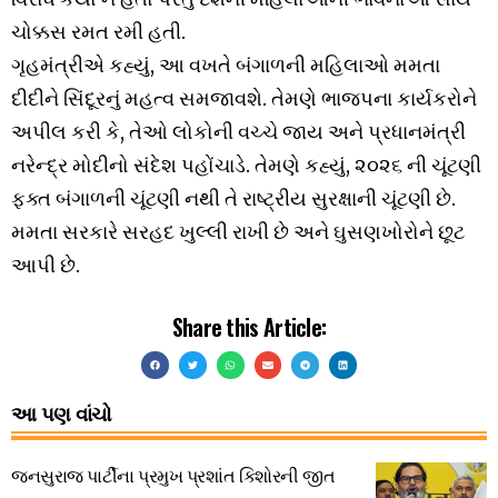
ચોક્કસ રમત રમી હતી.
ગૃહમંત્રીએ કહ્યું, આ વખતે બંગાળની મહિલાઓ મમતા
દીદીને સિંદૂરનું મહત્વ સમજાવશે. તેમણે ભાજપના કાર્યકરોને
અપીલ કરી કે, તેઓ લોકોની વચ્ચે જાય અને પ્રધાનમંત્રી
નરેન્દ્ર મોદીનો સંદેશ પહોંચાડે. તેમણે કહ્યું, ૨૦૨૬ ની ચૂંટણી
ફક્ત બંગાળની ચૂંટણી નથી તે રાષ્ટ્રીય સુરક્ષાની ચૂંટણી છે.
મમતા સરકારે સરહદ ખુલ્લી રાખી છે અને ઘુસણખોરોને છૂટ
આપી છે.
Share this Article:
આ પણ વાંચો
જનસુરાજ પાર્ટીના પ્રમુખ પ્રશાંત કિશોરની જીત