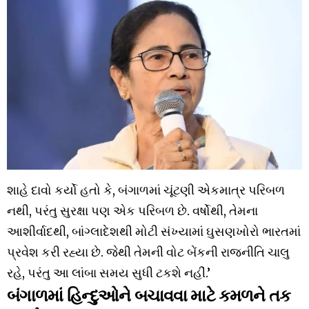
શાહે દાવો કર્યો હતો કે, બંગાળમાં ચૂંટણી એકમાત્ર પરિબળ
નથી, પરંતુ સુરક્ષા પણ એક પરિબળ છે. વર્ષોથી, તેમના
આશીર્વાદથી, બાંગ્લાદેશથી મોટી સંખ્યામાં ઘુસણખોરો ભારતમાં
પ્રવેશ કરી રહ્યા છે. જેથી તેમની વોટ બેંકની રાજનીતિ ચાલુ
રહે, પરંતુ આ લાંબા સમય સુધી ટકશે નહીં.’
બંગાળમાં હિન્દુઓને બચાવવા માટે કમળને તક