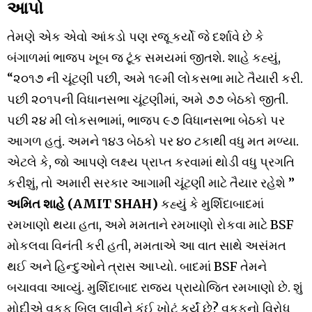
આપો
તેમણે એક એવો આંકડો પણ રજૂ કર્યો જે દર્શાવે છે કે
બંગાળમાં ભાજપ ખૂબ જ ટૂંક સમયમાં જીતશે. શાહે કહ્યું,
“૨૦૧૭ ની ચૂંટણી પછી, અમે ૧૯મી લોકસભા માટે તૈયારી કરી.
પછી ૨૦૧૫ની વિધાનસભા ચૂંટણીમાં, અમે ૭૭ બેઠકો જીતી.
પછી ૨૪ મી લોકસભામાં, ભાજપ ૯૭ વિધાનસભા બેઠકો પર
આગળ હતું. અમને ૧૪૩ બેઠકો પર ૪૦ ટકાથી વધુ મત મળ્યા.
એટલે કે, જો આપણે લક્ષ્ય પ્રાપ્ત કરવામાં થોડી વધુ પ્રગતિ
કરીશું, તો અમારી સરકાર આગામી ચૂંટણી માટે તૈયાર રહેશે ”
અમિત શાહે (AMIT SHAH)
કહ્યું કે મુર્શિદાબાદમાં
રમખાણો થયા હતા, અમે મમતાને રમખાણો રોકવા માટે BSF
મોકલવા વિનંતી કરી હતી, મમતાએ આ વાત સાથે અસંમત
થઈ અને હિન્દુઓને ત્રાસ આપ્યો. બાદમાં BSF તેમને
બચાવવા આવ્યું. મુર્શિદાબાદ રાજ્ય પ્રાયોજિત રમખાણો છે. શું
મોદીએ વકફ બિલ લાવીને કંઈ ખોટું કર્યું છે? વકફનો વિરોધ