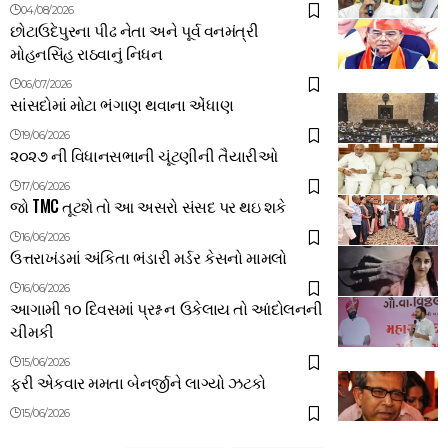
04/08/2026
છોટાઉદેપુરના પીઢ નેતા અને પૂર્વ વનમંત્રી
મોહનસિંહ રાઠવાનું નિધન
06/07/2026
સાંસદોમાં મોટા ભંગાણ થવાના એંધાણ
19/06/2026
૨૦૨૭ ની વિધાનસભાની ચૂંટણીની તૈયારીઓ
17/06/2026
જો TMC તૂટશે તો આ અસરો સંસદ પર થઇ શકે
16/06/2026
ઉત્તરાખંડમાં અંકિતા ભંડારી મર્ડર કેસનો મામલો
16/06/2026
આગામી ૧૦ દિવસમાં પ્રશ્ન ન ઉકેલાય તો આંદોલનની
ચીમકી
15/06/2026
ફરી એકવાર મમતા બેનર્જીને લાગ્યો ઝટકો
15/06/2026