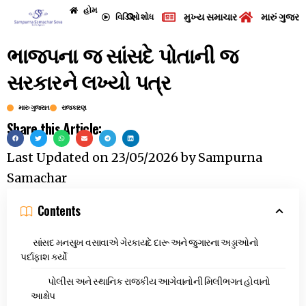
હોમ
મુખ્ય સમાચાર
મારું ગુજરા
વિડિઓ
શોધ
ભાજપના જ સાંસદે પોતાની જ
સરકારને લખ્યો પત્ર
મારુ ગુજરાત
રાજકારણ
Share this Article:
Last Updated on
23/05/2026
by
Sampurna
Samachar
Contents
સાંસદ મનસુખ વસાવાએ ગેરકાયદે દારૂ અને જુગારના અડ્ડાઓનો
પર્દાફાશ કર્યો
પોલીસ અને સ્થાનિક રાજકીય આગેવાનોની મિલીભગત હોવાનો
આક્ષેપ