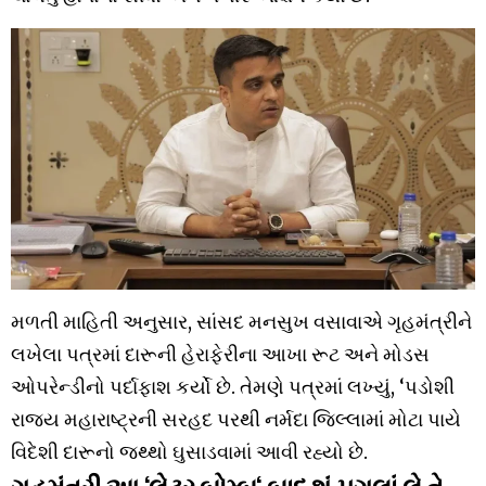
મળતી માહિતી અનુસાર, સાંસદ મનસુખ વસાવાએ ગૃહમંત્રીને
લખેલા પત્રમાં દારૂની હેરાફેરીના આખા રૂટ અને મોડસ
ઓપરેન્ડીનો પર્દાફાશ કર્યો છે. તેમણે પત્રમાં લખ્યું, ‘પડોશી
રાજ્ય મહારાષ્ટ્રની સરહદ પરથી નર્મદા જિલ્લામાં મોટા પાયે
વિદેશી દારૂનો જથ્થો ઘુસાડવામાં આવી રહ્યો છે.
ગૃહમંત્રી આ ‘લેટર બોમ્બ‘ બાદ શું પગલાં લે તે