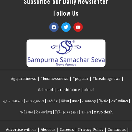
Subscribe our Daily Newsletter
Follow Us
#gujaratinews
#businessnews
#popular
#breakingnews
#abroad
#rashifuture
#local
મુખ્ય સમાચાર
મારુ ગુજરાત
મારો દેશ
વિદેશ
વેપાર
રાજકારણ
ક્રિકેટ
રાશી ભવિષ્ય
મનોરંજન
ટેકનોલોજી
વિચિત્ર અદ્ભુત
વાયરલ
navo desh
Advertise with us
About us
Careers
Privacy Policy
Contact us