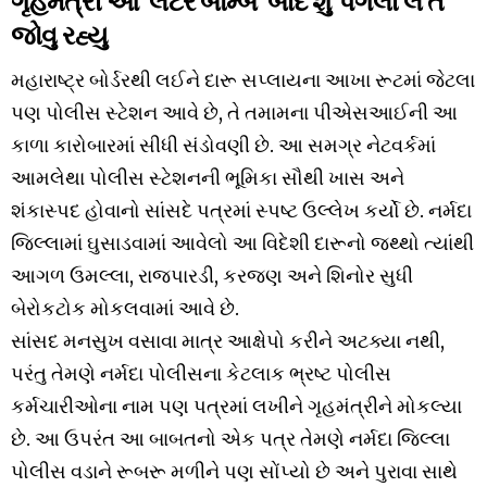
જોવુ રહ્યુ
મહારાષ્ટ્ર બોર્ડરથી લઈને દારૂ સપ્લાયના આખા રૂટમાં જેટલા
પણ પોલીસ સ્ટેશન આવે છે, તે તમામના પીએસઆઈની આ
કાળા કારોબારમાં સીધી સંડોવણી છે. આ સમગ્ર નેટવર્કમાં
આમલેથા પોલીસ સ્ટેશનની ભૂમિકા સૌથી ખાસ અને
શંકાસ્પદ હોવાનો સાંસદે પત્રમાં સ્પષ્ટ ઉલ્લેખ કર્યો છે. નર્મદા
જિલ્લામાં ઘુસાડવામાં આવેલો આ વિદેશી દારૂનો જથ્થો ત્યાંથી
આગળ ઉમલ્લા, રાજપારડી, કરજણ અને શિનોર સુધી
બેરોકટોક મોકલવામાં આવે છે.
સાંસદ મનસુખ વસાવા માત્ર આક્ષેપો કરીને અટક્યા નથી,
પરંતુ તેમણે નર્મદા પોલીસના કેટલાક ભ્રષ્ટ પોલીસ
કર્મચારીઓના નામ પણ પત્રમાં લખીને ગૃહમંત્રીને મોકલ્યા
છે. આ ઉપરંત આ બાબતનો એક પત્ર તેમણે નર્મદા જિલ્લા
પોલીસ વડાને રૂબરૂ મળીને પણ સોંપ્યો છે અને પુરાવા સાથે