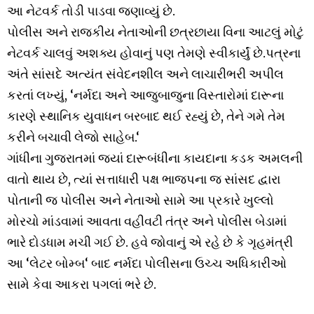
આ નેટવર્ક તોડી પાડવા જણાવ્યું છે.
પોલીસ અને રાજકીય નેતાઓની છત્રછાયા વિના આટલું મોટું
નેટવર્ક ચાલવું અશક્ય હોવાનું પણ તેમણે સ્વીકાર્યું છે.પત્રના
અંતે સાંસદે અત્યંત સંવેદનશીલ અને લાચારીભરી અપીલ
કરતાં લખ્યું, ‘નર્મદા અને આજુબાજુના વિસ્તારોમાં દારૂના
કારણે સ્થાનિક યુવાધન બરબાદ થઈ રહ્યું છે, તેને ગમે તેમ
કરીને બચાવી લેજો સાહેબ.‘
ગાંધીના ગુજરાતમાં જ્યાં દારૂબંધીના કાયદાના કડક અમલની
વાતો થાય છે, ત્યાં સત્તાધારી પક્ષ ભાજપના જ સાંસદ દ્વારા
પોતાની જ પોલીસ અને નેતાઓ સામે આ પ્રકારે ખુલ્લો
મોરચો માંડવામાં આવતા વહીવટી તંત્ર અને પોલીસ બેડામાં
ભારે દોડધામ મચી ગઈ છે. હવે જોવાનું એ રહે છે કે ગૃહમંત્રી
આ ‘લેટર બોમ્બ‘ બાદ નર્મદા પોલીસના ઉચ્ચ અધિકારીઓ
સામે કેવા આકરા પગલાં ભરે છે.