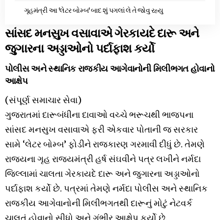
ગૃહમંત્રી આ ‘લેટર બોમ્બ‘ બાદ શું પગલાં લે તે જોવુ રહ્યુ
સાંસદ મનસુખ વસાવાએ ગેરકાયદે દારૂ અને
જુગારના અડ્ડાઓનો પર્દાફાશ કર્યો
પોલીસ અને સ્થાનિક રાજકીય આગેવાનોની મિલીભગત હોવાનો
આક્ષેપ
(સંપૂર્ણ સમાચાર સેવા)
ગુજરાતમાં દારૂબંધીના દાવાઓ વચ્ચે ભરૂચથી ભાજપના
સાંસદ મનસુખ વસાવાએ ફરી એકવાર પોતાની જ સરકાર
સામે ‘લેટર બોમ્બ’ ફોડીને રાજકારણ ગરમાવી દીધું છે. તેમણે
રાજ્યના ગૃહ રાજ્યમંત્રી હર્ષ સંઘવીને પત્ર લખીને નર્મદા
જિલ્લામાં ચાલતા ગેરકાયદે દારૂ અને જુગારના અડ્ડાઓનો
પર્દાફાશ કર્યો છે. પત્રમાં તેમણે નર્મદા પોલીસ અને સ્થાનિક
રાજકીય આગેવાનોની મિલીભગતથી દારૂનું મોટું નેટવર્ક
ચાલતું હોવાનો સીધો અને ગંભીર આક્ષેપ કર્યો છે.