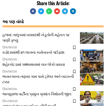
Share this Article:
આ પણ વાંચો
હળવદ તાલુકામાં વરસાદથી ખેડૂતોની મહેનત પર
પાણી ફળ્યું
06/08/2026
વડોદરામાંથી ૪૧ લાખના કારોબારનો પર્દાફાશ
06/08/2026
શહેરકોટડામાં પથ્થરમારામાં ચાર લોકો ઘવાયા
06/08/2026
ભાવનગરના તણસા ગામ પાસે ટ્રેલર અને બાઇકની
ટક્કર
06/08/2026
જનસુરાજ પાર્ટીના પ્રમુખ પ્રશાંત કિશોરની જીત
04/08/2026
રાજ્યમાં ૨૫,૬૦૦ પદો પર સીધી ભરતી