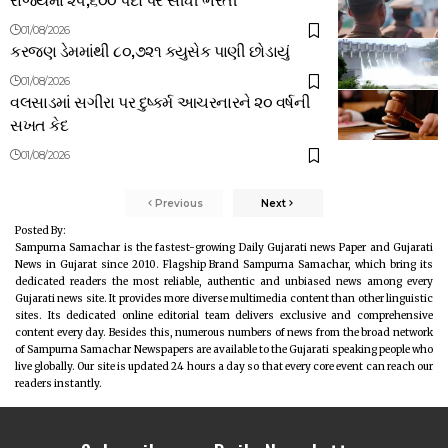
01/08/2026
કરજણ ડેમમાંથી ૮૦,૭૨૧ ક્યુસેક પાણી છોડાયું
01/08/2026
વલસાડમાં સગીરા પર દુષ્કર્મ આચરનારને ૨૦ વર્ષની
સખત કેદ
01/08/2026
Previous
Next
Posted By:
Sampurna Samachar is the fastest-growing Daily Gujarati news Paper and Gujarati
News in Gujarat since 2010. Flagship Brand Sampurna Samachar, which bring its
dedicated readers the most reliable, authentic and unbiased news among every
Gujarati news site. It provides more diverse multimedia content than other linguistic
sites. Its dedicated online editorial team delivers exclusive and comprehensive
content every day. Besides this, numerous numbers of news from the broad network
of Sampurna Samachar Newspapers are available to the Gujarati speaking people who
live globally. Our site is updated 24 hours a day so that every core event can reach our
readers instantly.