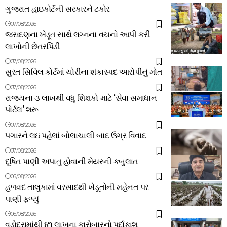
ગુજરાત હાઇકોર્ટની સરકારને ટકોર
07/08/2026
જસદણના ખેડૂત સાથે લગ્નના વચનો આપી કરી
લાખોની છેતરપિંડી
07/08/2026
સુરત સિવિલ કોર્ટમાં ચોરીના શંકાસ્પદ આરોપીનું મોત
07/08/2026
રાજ્યના ૩ લાખથી વધુ શિક્ષકો માટે ‘સેવા સમાધાન
પોર્ટલ’ શરૂ
07/08/2026
પગારને લઇ પહેલાં બોલાચાલી બાદ ઉગ્ર વિવાદ
07/08/2026
દૂષિત પાણી અપાતુ હોવાની મેયરની કબુલાત
06/08/2026
હળવદ તાલુકામાં વરસાદથી ખેડૂતોની મહેનત પર
પાણી ફળ્યું
06/08/2026
વડોદરામાંથી ૪૧ લાખના કારોબારનો પર્દાફાશ