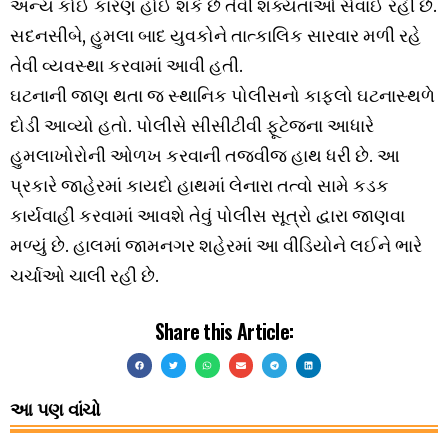
અન્ય કોઈ કારણ હોઈ શકે છે તેવી શક્યતાઓ સેવાઈ રહી છે.
સદનસીબે, હુમલા બાદ યુવકોને તાત્કાલિક સારવાર મળી રહે
તેવી વ્યવસ્થા કરવામાં આવી હતી.
ઘટનાની જાણ થતા જ સ્થાનિક પોલીસનો કાફલો ઘટનાસ્થળે
દોડી આવ્યો હતો. પોલીસે સીસીટીવી ફૂટેજના આધારે
હુમલાખોરોની ઓળખ કરવાની તજવીજ હાથ ધરી છે. આ
પ્રકારે જાહેરમાં કાયદો હાથમાં લેનારા તત્વો સામે કડક
કાર્યવાહી કરવામાં આવશે તેવું પોલીસ સૂત્રો દ્વારા જાણવા
મળ્યું છે. હાલમાં જામનગર શહેરમાં આ વીડિયોને લઈને ભારે
ચર્ચાઓ ચાલી રહી છે.
Share this Article:
આ પણ વાંચો