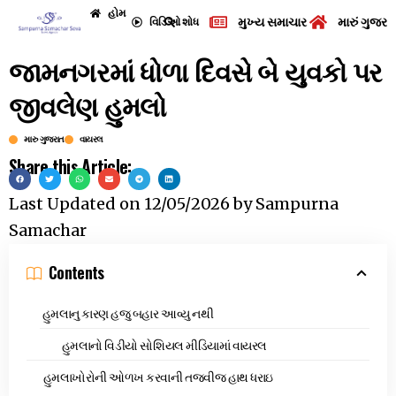
હોમ
મુખ્ય સમાચાર
મારું ગુજરા
વિડિઓ
શોધ
જામનગરમાં ધોળા દિવસે બે યુવકો પર
જીવલેણ હુમલો
મારુ ગુજરાત
વાયરલ
Share this Article:
Last Updated on
12/05/2026
by
Sampurna
Samachar
Contents
હુમલાનુ કારણ હજુ બહાર આવ્યુ નથી
હુમલાનો વિડીયો સોશિયલ મીડિયામાં વાયરલ
હુમલાખોરોની ઓળખ કરવાની તજવીજ હાથ ધરાઇ