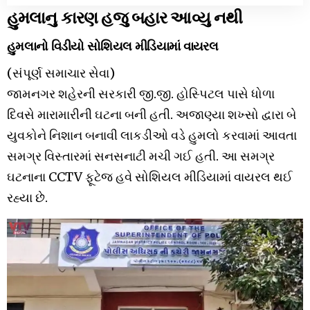
હુમલાનુ કારણ હજુ બહાર આવ્યુ નથી
હુમલાનો વિડીયો સોશિયલ મીડિયામાં વાયરલ
(સંપૂર્ણ સમાચાર સેવા)
જામનગર શહેરની સરકારી જી.જી. હોસ્પિટલ પાસે ધોળા
દિવસે મારામારીની ઘટના બની હતી. અજાણ્યા શખ્સો દ્વારા બે
યુવકોને નિશાન બનાવી લાકડીઓ વડે હુમલો કરવામાં આવતા
સમગ્ર વિસ્તારમાં સનસનાટી મચી ગઈ હતી. આ સમગ્ર
ઘટનાના CCTV ફૂટેજ હવે સોશિયલ મીડિયામાં વાયરલ થઈ
રહ્યા છે.