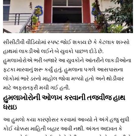
સીસીટીવી વીડિયોમાં સ્પષ્ટ જોઈ શકાય છે કે કેટલાક શખ્સો
હાથમાં લાકડીઓ લઈને બે યુવકો પાછળ દોડે છે.
હુમલાખોરોએ ભરી બજારે આ યુવકોને આંતરીને લાકડીઓના
ફટકા મારવાનું શરૂ કર્યું હતું. હુમલાના પગલે આસપાસના
લોકોમાં ભારે ડરનો માહોલ જોવા મળ્યો હતો અને થોડીવાર
માટે અફરાતફરી મચી ગઈ હતી.
હુમલાખોરોની ઓળખ કરવાની તજવીજ હાથ
ધરાઇ
આ હુમલો કયા કારણોસર કરવામાં આવ્યો તે અંગે હજુ સુધી
કોઈ ચોક્કસ માહિતી બહાર આવી નથી. અંગત અદાવત કે