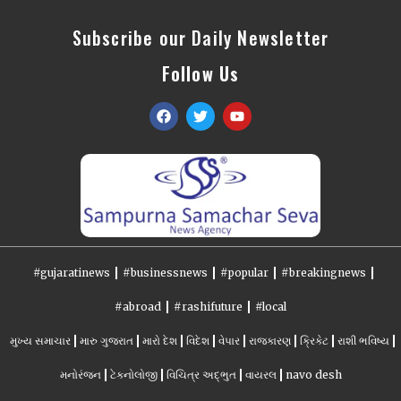
Subscribe our Daily Newsletter
Follow Us
#gujaratinews
#businessnews
#popular
#breakingnews
#abroad
#rashifuture
#local
મુખ્ય સમાચાર
મારુ ગુજરાત
મારો દેશ
વિદેશ
વેપાર
રાજકારણ
ક્રિકેટ
રાશી ભવિષ્ય
મનોરંજન
ટેકનોલોજી
વિચિત્ર અદ્ભુત
વાયરલ
navo desh