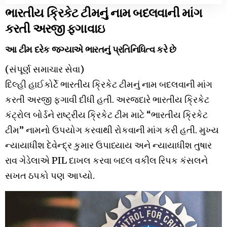
ભારતીય ક્રિકેટ ટીમનું નામ બદલવાની માંગ
કરતી અરજી ફગાવાઇ
આ ટીમ દરેક જગ્યાએ ભારતનું પ્રતિનિધિત્વ કરે છે
(સંપૂર્ણ સમાચાર સેવા)
દિલ્હી હાઈકોર્ટે ભારતીય ક્રિકેટ ટીમનું નામ બદલવાની માંગ
કરતી અરજી ફગાવી દીધી હતી. અરજદારે ભારતીય ક્રિકેટ
કંટ્રોલ બોર્ડને રાષ્ટ્રીય ક્રિકેટ ટીમ માટે “ભારતીય ક્રિકેટ
ટીમ” નામનો ઉપયોગ કરવાથી રોકવાની માંગ કરી હતી. મુખ્ય
ન્યાયાધીશ દેવેન્દ્ર કુમાર ઉપાધ્યાય અને ન્યાયાધીશ તુષાર
રાવ ગેડેલાએ PIL દાખલ કરવા બદલ વકીલ રિપક કંસલને
સખત ઠપકો પણ આપ્યો.