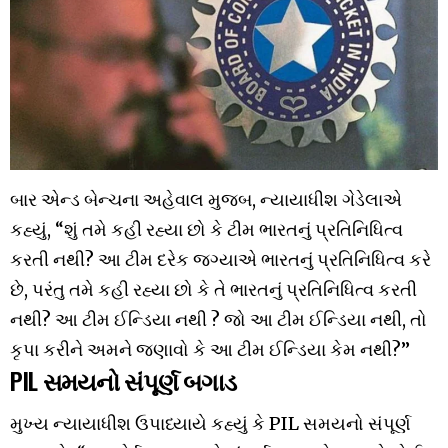
બાર એન્ડ બેન્ચના અહેવાલ મુજબ, ન્યાયાધીશ ગેડેલાએ
કહ્યું, “શું તમે કહી રહ્યા છો કે ટીમ ભારતનું પ્રતિનિધિત્વ
કરતી નથી? આ ટીમ દરેક જગ્યાએ ભારતનું પ્રતિનિધિત્વ કરે
છે, પરંતુ તમે કહી રહ્યા છો કે તે ભારતનું પ્રતિનિધિત્વ કરતી
નથી? આ ટીમ ઈન્ડિયા નથી ? જો આ ટીમ ઈન્ડિયા નથી, તો
કૃપા કરીને અમને જણાવો કે આ ટીમ ઈન્ડિયા કેમ નથી?”
PIL સમયનો સંપૂર્ણ બગાડ
મુખ્ય ન્યાયાધીશ ઉપાધ્યાયે કહ્યું કે PIL સમયનો સંપૂર્ણ