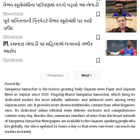
વૈભવ સૂર્યવંશીના પર્દાપણમાં વચ્ચે પડ્યો આ ખેલાડી
04/07/2026
પૂર્વ પાકિસ્તાની ક્રિકેટરે વૈભવ સૂર્યવંશી પર કર્યો
ડાઉટ
25/06/2026
IPL રમનારા ખેલાડી પર મહિલાએ લગાવ્યો ગંભીર
આરોપ
25/06/2026
Previous
Next
Posted By:
Sampurna Samachar is the fastest-growing Daily Gujarati news Paper and Gujarati
News in Gujarat since 2010. Flagship Brand Sampurna Samachar, which bring its
dedicated readers the most reliable, authentic and unbiased news among every
Gujarati news site. It provides more diverse multimedia content than other linguistic
sites. Its dedicated online editorial team delivers exclusive and comprehensive
content every day. Besides this, numerous numbers of news from the broad network
of Sampurna Samachar Newspapers are available to the Gujarati speaking people who
live globally. Our site is updated 24 hours a day so that every core event can reach our
readers instantly.