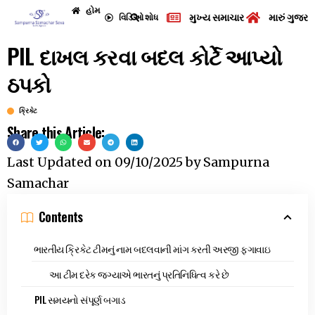
હોમ
મુખ્ય સમાચાર
મારું ગુજરા
વિડિઓ
શોધ
PIL દાખલ કરવા બદલ કોર્ટે આપ્યો
ઠપકો
ક્રિકેટ
Share this Article:
Last Updated on
09/10/2025
by
Sampurna
Samachar
Contents
ભારતીય ક્રિકેટ ટીમનું નામ બદલવાની માંગ કરતી અરજી ફગાવાઇ
આ ટીમ દરેક જગ્યાએ ભારતનું પ્રતિનિધિત્વ કરે છે
PIL સમયનો સંપૂર્ણ બગાડ