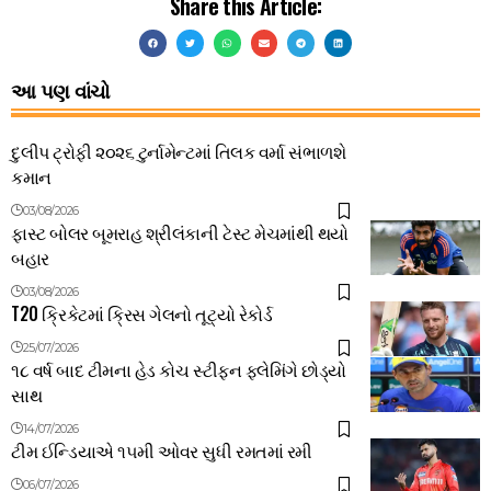
Share this Article:
આ પણ વાંચો
દુલીપ ટ્રોફી ૨૦૨૬ ટુર્નામેન્ટમાં તિલક વર્મા સંભાળશે
કમાન
03/08/2026
ફાસ્ટ બોલર બૂમરાહ શ્રીલંકાની ટેસ્ટ મેચમાંથી થયો
બહાર
03/08/2026
T20 ક્રિકેટમાં ક્રિસ ગેલનો તૂટ્યો રેકોર્ડ
25/07/2026
૧૮ વર્ષ બાદ ટીમના હેડ કોચ સ્ટીફન ફ્લેમિંગે છોડ્યો
સાથ
14/07/2026
ટીમ ઈન્ડિયાએ ૧૫મી ઓવર સુધી રમતમાં રમી
06/07/2026