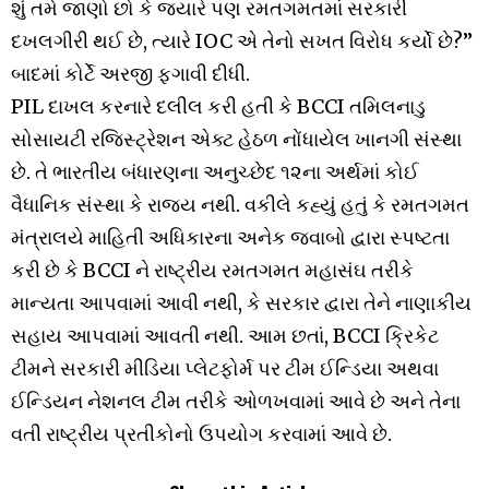
શું તમે જાણો છો કે જ્યારે પણ રમતગમતમાં સરકારી
દખલગીરી થઈ છે, ત્યારે IOC એ તેનો સખત વિરોધ કર્યો છે?”
બાદમાં કોર્ટે અરજી ફગાવી દીધી.
PIL દાખલ કરનારે દલીલ કરી હતી કે BCCI તમિલનાડુ
સોસાયટી રજિસ્ટ્રેશન એક્ટ હેઠળ નોંધાયેલ ખાનગી સંસ્થા
છે. તે ભારતીય બંધારણના અનુચ્છેદ ૧૨ના અર્થમાં કોઈ
વૈધાનિક સંસ્થા કે રાજ્ય નથી. વકીલે કહ્યું હતું કે રમતગમત
મંત્રાલયે માહિતી અધિકારના અનેક જવાબો દ્વારા સ્પષ્ટતા
કરી છે કે BCCI ને રાષ્ટ્રીય રમતગમત મહાસંઘ તરીકે
માન્યતા આપવામાં આવી નથી, કે સરકાર દ્વારા તેને નાણાકીય
સહાય આપવામાં આવતી નથી. આમ છતાં, BCCI ક્રિકેટ
ટીમને સરકારી મીડિયા પ્લેટફોર્મ પર ટીમ ઈન્ડિયા અથવા
ઈન્ડિયન નેશનલ ટીમ તરીકે ઓળખવામાં આવે છે અને તેના
વતી રાષ્ટ્રીય પ્રતીકોનો ઉપયોગ કરવામાં આવે છે.