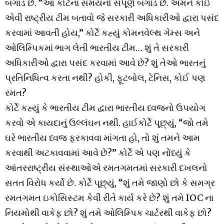
બગાડ છે. “આ કોર્ટના સમયનો સંપૂર્ણ બગાડ છે. અમને કોઈ
એવી રાષ્ટ્રીય ટીમ બતાવો જે સરકારી અધિકારીઓ દ્વારા પસંદ
કરવામાં આવતી હોય,” કોર્ટે કહ્યું કોમનવેલ્થ ગેમ્સ અને
ઓલિમ્પિકમાં ભાગ લેતી ભારતીય ટીમ… શું તે સરકારી
અધિકારીઓ દ્વારા પસંદ કરવામાં આવે છે? શું તેઓ ભારતનું
પ્રતિનિધિત્વ કરતા નથી? હોકી, ફૂટબોલ, ટેનિસ, કોઈ પણ
રમત?
કોર્ટે કહ્યું કે ભારતીય ટીમ દ્વારા ભારતીય ધ્વજનો ઉપયોગ
કરવો એ કાયદાનું ઉલ્લંઘન નથી. હાઈકોર્ટે પૂછ્યું, “જો તમે
ઘરે ભારતીય ધ્વજ ફરકાવવા માંગતા હો, તો શું તમને આમ
કરવાથી અટકાવવામાં આવે છે?” કોર્ટે એ પણ નોંધ્યું કે
આંતરરાષ્ટ્રીય સંસ્થાઓએ રમતગમતમાં સરકારી દખલનો
સતત વિરોધ કર્યો છે. કોર્ટે પૂછ્યું, “શું તમે જાણો છો કે સમગ્ર
રમતગમત ઇકોસિસ્ટમ કેવી રીતે કાર્ય કરે છે? શું તમે IOC ના
નિયમોથી વાકેફ છો? શું તમે ઓલિમ્પિક ચાર્ટરથી વાકેફ છો?