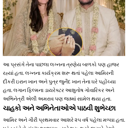
આ પ્રસંગે તેના પાછલા લગ્નના ત્રણેય બાળકો પણ હાજર
રહ્યાં હતા. લગ્નના કાર્યક્રમ શરૂ થતાં પહેલા આમિરની
દીકરી ઇરાન ખાન અને પુત્ર જુનૈદ ખાન તેના ઘરે પહોંચ્યા
હતા. લગાન ફિલ્મના ડાયરેક્ટર આશુતોષ ગોવારિકર અને
અભિનેત્રી એલી અમરાવ પણ જશ્નમાં સામેલ થયા હતા.
ચાહકો અને અભિનેતાઓએ પાઠવી શુભેચ્છા
આમિર અને ગૌરી પ્રથમવાર આશરે ૨૫ વર્ષ પહેલા મળ્યા હતા.