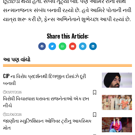
છૂટાછેડા થયા હતા. સંબંધ તૂટ્યા બાદ પણ આમિરે રીના સાથે
સન્માનજનક સંબંધ બનાવી રહ્યો છે. હવે આમિરે પોતાની નવી
યાત્રા શરૂ કરી છે, ફેન્સ અભિનેતાને શુભેચ્છા આપી રહ્યાં છે.
Share this Article:
આ પણ વાંચો
CJP ના વિરોધ પ્રદર્શનથી દિલજીત દોસાંઝે દૂરી
બનાવી
03/07/2026
વિરોધી વિચારધારા ધરાવતા રાજનેતાઓ એક છત
નીચે
22/06/2026
જાણીતા મ્યુઝિશિયન ઓલિવર ટ્રીનુ આકસ્મિક
મોત