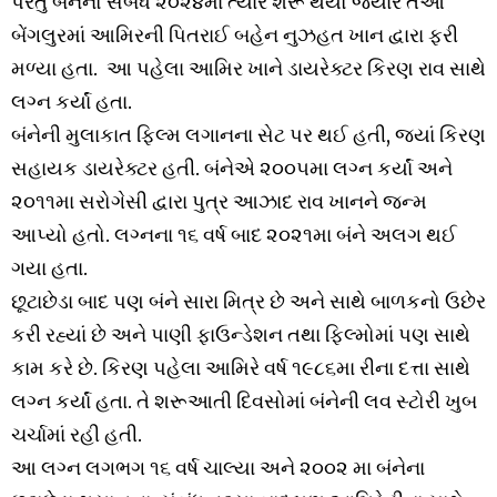
પરંતુ બંનેનો સંબંધ ૨૦૨૪મા ત્યારે શરૂ થયો જ્યારે તેઓ
બેંગલુરમાં આમિરની પિતરાઈ બહેન નુઝહત ખાન દ્વારા ફરી
મળ્યા હતા. આ પહેલા આમિર ખાને ડાયરેક્ટર કિરણ રાવ સાથે
લગ્ન કર્યાં હતા.
બંનેની મુલાકાત ફિલ્મ લગાનના સેટ પર થઈ હતી, જ્યાં કિરણ
સહાયક ડાયરેક્ટર હતી. બંનેએ ૨૦૦૫મા લગ્ન કર્યાં અને
૨૦૧૧મા સરોગેસી દ્વારા પુત્ર આઝાદ રાવ ખાનને જન્મ
આપ્યો હતો. લગ્નના ૧૬ વર્ષ બાદ ૨૦૨૧મા બંને અલગ થઈ
ગયા હતા.
છૂટાછેડા બાદ પણ બંને સારા મિત્ર છે અને સાથે બાળકનો ઉછેર
કરી રહ્યાં છે અને પાણી ફાઉન્ડેશન તથા ફિલ્મોમાં પણ સાથે
કામ કરે છે. કિરણ પહેલા આમિરે વર્ષ ૧૯૮૬મા રીના દત્તા સાથે
લગ્ન કર્યાં હતા. તે શરૂઆતી દિવસોમાં બંનેની લવ સ્ટોરી ખુબ
ચર્ચામાં રહી હતી.
આ લગ્ન લગભગ ૧૬ વર્ષ ચાલ્યા અને ૨૦૦૨ મા બંનેના