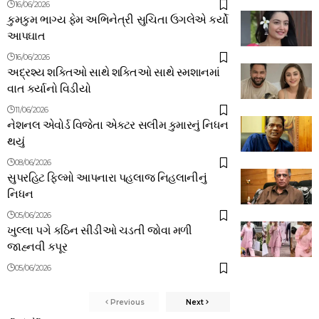
16/06/2026
કુમકુમ ભાગ્ય ફેમ અભિનેત્રી સુચિતા ઉગલેએ કર્યો
આપઘાત
16/06/2026
અદ્રશ્ય શક્તિઓ સાથે શક્તિઓ સાથે સ્મશાનમાં
વાત કર્યાનો વિડીયો
11/06/2026
નેશનલ એવોર્ડ વિજેતા એક્ટર સલીમ કુમારનું નિધન
થયું
08/06/2026
સુપરહિટ ફિલ્મો આપનારા પહલાજ નિહલાનીનું
નિધન
05/06/2026
ખુલ્લા પગે કઠિન સીડીઓ ચડતી જોવા મળી
જાહ્નવી કપૂર
05/06/2026
Previous
Next