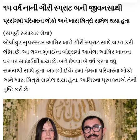
૧૫ વર્ષ નાની ગૌરી સ્પ્રાટ બની જીવનસાથી
પ્રસંગમાં પરિવારના લોકો અને ખાસ મિત્રો સામેલ થયા હતા
(સંપૂર્ણ સમાચાર સેવા)
બોલીવુડ સુપરસ્ટાર આમિર ખાને ગૌરી સ્પ્રાટ સાથે લગ્ન કરી
લીધા છે. આ લગ્ન મુંબઈના બાંદ્રામાં આવેલા આમિર ખાનના
ઘર પર સાદાઈથી થયા છે. બંને છેલ્લા બે વર્ષ કરતા વધુ
સમયથી સાથે હતા. ખાનગી ઈવેન્ટમાં તેમના પરિવારના લોકો
અને ખાસ મિત્રો સામેલ થયા હતા. આમિરના પ્રવક્તાએ તેની
પુષ્ટિ કરી છે.