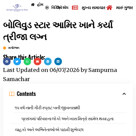
હોમ
મુખ્ય સમાચાર
મારું ગુજરા
વિડિઓ
શોધ
બોલિવુડ સ્ટાર આમિર ખાને કર્યાં
ત્રીજા લગ્ન
મનોરંજન
Share this Article:
Last Updated on
06/07/2026
by
Sampurna
Samachar
Contents
૧૫ વર્ષ નાની ગૌરી સ્પ્રાટ બની જીવનસાથી
પ્રસંગમાં પરિવારના લોકો અને ખાસ મિત્રો સામેલ થયા હતા
ચાહકો અને અભિનેતાઓએ પાઠવી શુભેચ્છા