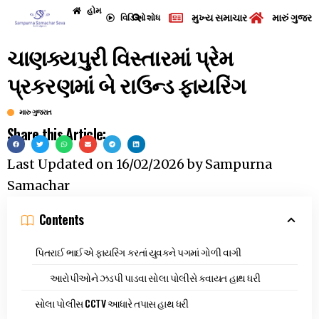
હોમ
મુખ્ય સમાચાર
મારું ગુજરા
વિડિઓ
શોધ
ચાણક્યપુરી વિસ્તારમાં પ્રેમ
પ્રકરણમાં બે રાઉન્ડ ફાયરિંગ
મારુ ગુજરાત
Share this Article:
Last Updated on
16/02/2026
by
Sampurna
Samachar
Contents
પિતરાઈ ભાઈએ ફાયરિંગ કરતાં યુવકને પગમાં ગોળી વાગી
આરોપીઓને ઝડપી પાડવા સોલા પોલીસે કવાયત હાથ ધરી
સોલા પોલીસ CCTV આધારે તપાસ હાથ ધરી