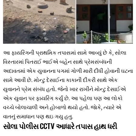
આ ફાયરિંગની પ્રાથમિક તપાસમાં સામે આવ્યું છે કે, સોલા
વિસ્તારમાં પિતરાઈ ભાઈએ બહેન સાથે પ્રેમસંબંધની
અદાવતમાં એક યુવાનના પગમાં ગોળી મારી દીધી હોવાની ઘટના
સામે આવી છે. મોન્ટુ દેસાઈના કાકાની દીકરી સાથે એક
યુવાનને પ્રેમ સંબંધ હતો. જેનો ખાર રાખીને મોન્ટુ દેસાઈએ
એક યુવાન પર ફાયરિંગ કર્યું છે. આ પહેલા પણ આ લોકો
વચ્ચે બોલાચાલી અને હોબાળો થયો હતો. જાેકે, ત્યારે એ
વાતનું સમાધાન પણ થઇ ગયુ હતુ.
સોલા પોલીસ CCTV આધારે તપાસ હાથ ધરી