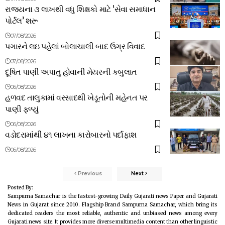
રાજ્યના ૩ લાખથી વધુ શિક્ષકો માટે ‘સેવા સમાધાન
પોર્ટલ’ શરૂ
07/08/2026
પગારને લઇ પહેલાં બોલાચાલી બાદ ઉગ્ર વિવાદ
07/08/2026
દૂષિત પાણી અપાતુ હોવાની મેયરની કબુલાત
06/08/2026
હળવદ તાલુકામાં વરસાદથી ખેડૂતોની મહેનત પર
પાણી ફળ્યું
06/08/2026
વડોદરામાંથી ૪૧ લાખના કારોબારનો પર્દાફાશ
06/08/2026
Previous
Next
Posted By:
Sampurna Samachar is the fastest-growing Daily Gujarati news Paper and Gujarati
News in Gujarat since 2010. Flagship Brand Sampurna Samachar, which bring its
dedicated readers the most reliable, authentic and unbiased news among every
Gujarati news site. It provides more diverse multimedia content than other linguistic