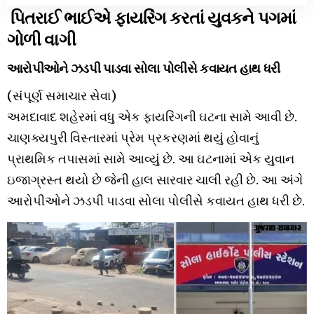
પિતરાઈ ભાઈએ ફાયરિંગ કરતાં યુવકને પગમાં
ગોળી વાગી
આરોપીઓને ઝડપી પાડવા સોલા પોલીસે કવાયત હાથ ધરી
(સંપૂર્ણ સમાચાર સેવા)
અમદાવાદ શહેરમાં વધુ એક ફાયરિંગની ઘટના સામે આવી છે.
ચાણક્યપુરી વિસ્તારમાં પ્રેમ પ્રકરણમાં થયું હોવાનું
પ્રાથમિક તપાસમાં સામે આવ્યું છે. આ ઘટનામાં એક યુવાન
ઇજાગ્રસ્ત થયો છે જેની હાલ સારવાર ચાલી રહી છે. આ અંગે
આરોપીઓને ઝડપી પાડવા સોલા પોલીસે કવાયત હાથ ધરી છે.