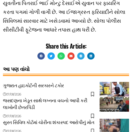
યુવતીના પિતરાઈ ભાઈ મોન્ટુ દેસાઈએ યુવાન પર ફાયરિંગ
કરતા પગમાં ગોળી વાગી છે. આ ઈજાગ્રસ્ત ફરિયાદીને સોલા
સિવિલમાં સારવાર માટે ખસેડવામાં આવ્યો છે. સોલા પોલીસ
સીસીટીવી ફૂટેજના આધારે તપાસ હાથ ધરી છે.
Share this Article:
આ પણ વાંચો
ગુજરાત હાઇકોર્ટની સરકારને ટકોર
07/08/2026
જસદણના ખેડૂત સાથે લગ્નના વચનો આપી કરી
લાખોની છેતરપિંડી
07/08/2026
સુરત સિવિલ કોર્ટમાં ચોરીના શંકાસ્પદ આરોપીનું મોત
07/08/2026