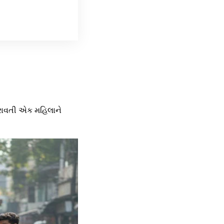
ો ધરાવતી એક મહિલાને