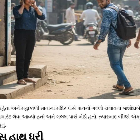
 રહેતા અને મહાકાળી માતાના મંદિર પાસે પાનનો ગલ્લો ચલાવતા જશોદા
 સિગારેટ લેવા આવ્યો હતો અને ગલ્લા પાસે બેઠો હતો. ત્યારબાદ બીજો 
તું.
સ હાથ ધરી