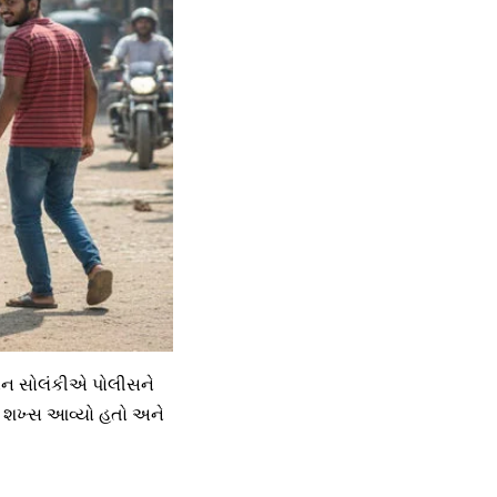
બેન સોલંકીએ પોલીસને
એક શખ્સ આવ્યો હતો અને