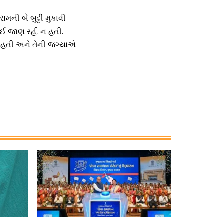
ની બે બુટ્ટી મુકાવી
કોઈ જાણ રહી ન હતી.
યબ હતી અને તેની જગ્યાએ