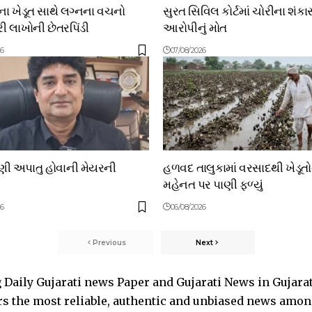
 ખેડૂત સાથે લગ્નના વચનો
સુરત સિવિલ કોર્ટમાં ચોરીના શંકા
 લાખોની છેતરપિંડી
આરોપીનું મોત
26
07/08/2026
ાણી અપાતુ હોવાની મેયરની
હળવદ તાલુકામાં વરસાદથી ખેડૂત
મહેનત પર પાણી ફળ્યું
26
06/08/2026
Previous
Next
Daily Gujarati news Paper and Gujarati News in Gujara
s the most reliable, authentic and unbiased news among 