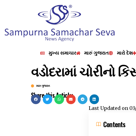
મુખ્ય સમાચાર
મારું ગુજરાત
મારો દેશ
વડોદરામાં ચોરીનો કિસ
મારુ ગુજરાત
Share this Article:
Last Updated on
03
Contents