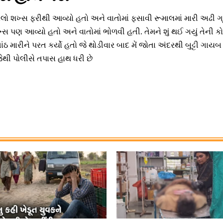
ો શખ્સ ફરીથી આવ્યો હતો અને વાતોમાં ફસાવી રૂમાલમાં મારી અઢી ગ્રામ
્સ પણ આવ્યો હતો અને વાતોમાં ભોળવી હતી. તેમને શું થઈ ગયું તેની 
ઠ મારીને પરત કર્યો હતો જે થોડીવાર બાદ મેં જોતા અંદરથી બુટ્ટી ગા
જેથી પોલીસે તપાસ હાથ ધરી છે