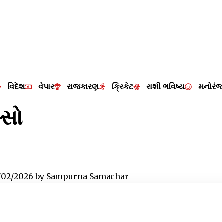
વિદેશ
વેપાર
રાજકારણ
ક્રિકેટ
રાશી ભવિષ્ય
મનોરં
્સો
/02/2026
by
Sampurna Samachar