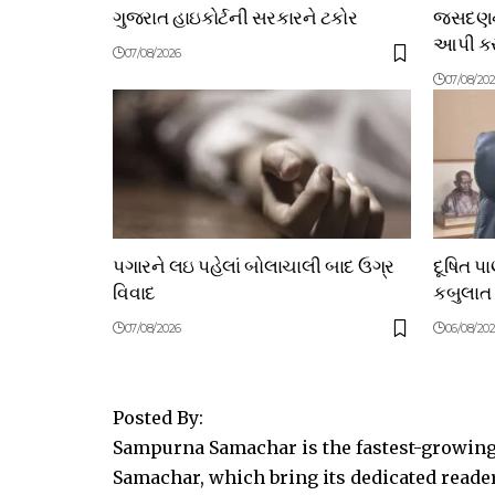
ગુજરાત હાઇકોર્ટની સરકારને ટકોર
જસદણના
આપી કરી
07/08/2026
07/08/20
પગારને લઇ પહેલાં બોલાચાલી બાદ ઉગ્ર
દૂષિત પ
વિવાદ
કબુલાત
07/08/2026
06/08/20
Posted By:
Sampurna Samachar is the fastest-growing 
Samachar, which bring its dedicated reader