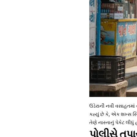
ઉંડેરાની નવી વસાહતમાં
કહ્યું છે કે, એક શખ્સ
તેણે નાસ્તાનું પેકેટ લીધું હ
પોલીસે તપા