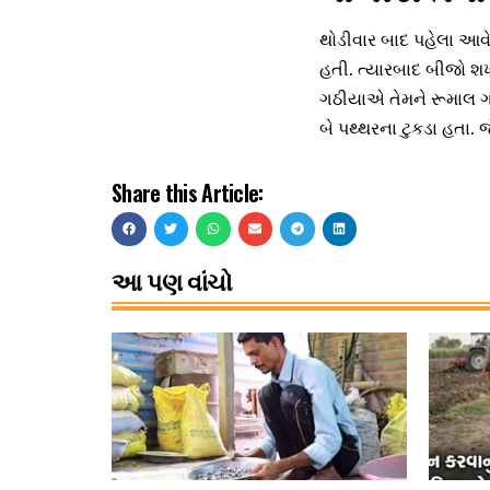
થોડીવાર બાદ પહેલા આવેલ
હતી. ત્યારબાદ બીજો શખ
ગઠીયાએ તેમને રૂમાલ ગાં
બે પથ્થરના ટુકડા હતા. 
Share this Article:
આ પણ વાંચો