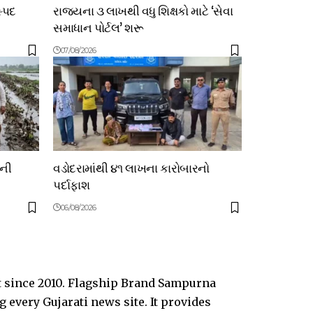
સ્પદ
રાજ્યના ૩ લાખથી વધુ શિક્ષકો માટે ‘સેવા
સમાધાન પોર્ટલ’ શરૂ
07/08/2026
ોની
વડોદરામાંથી ૪૧ લાખના કારોબારનો
પર્દાફાશ
06/08/2026
t since 2010. Flagship Brand Sampurna
every Gujarati news site. It provides