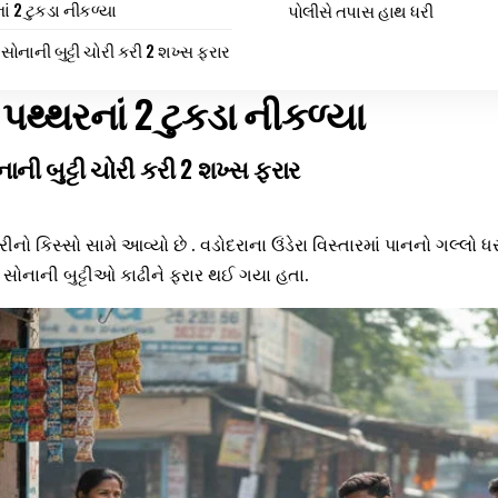
ં 2 ટુકડા નીકળ્યા
પોલીસે તપાસ હાથ ધરી
સોનાની બુટ્ટી ચોરી કરી 2 શખ્સ ફરાર
પથ્થરનાં 2 ટુકડા નીકળ્યા
ાની બુટ્ટી ચોરી કરી 2 શખ્સ ફરાર
ોરીનો કિસ્સો સામે આવ્યો છે . વડોદરાના ઉંડેરા વિસ્તારમાં પાનનો ગલ્લ
ા સોનાની બુટ્ટીઓ કાઢીને ફરાર થઈ ગયા હતા.