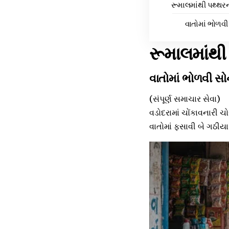
રૂમાલમાંથી પથ્થરના
વાતોમાં ભોળવી 
રૂમાલમાંથી 
વાતોમાં ભોળવી સોન
(સંપૂર્ણ સમાચાર સેવા)
વડોદરામાં ચોંકાવનારી ચ
વાતોમાં ફસાવી બે ગઠીય