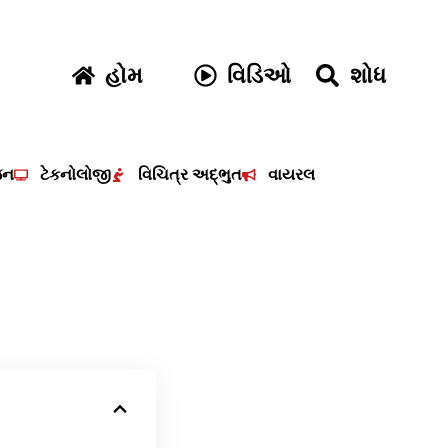
હોમ
વિડિઓ
શોધ
જન
ટેકનોલોજી
વિચિત્ર અદ્ભુત
વાયરલ