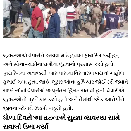
લૂંટારુઓએ વેપારીને ડરાવવા માટે હવામાં ફાયરિંગ કર્યું હતું
અને સોના-ચાંદીના દાગીના લૂંટવાનો પ્રયાસ કર્યો હતો.
ફાયરિંગના અવાજથી આસપાસના વિસ્તારમાં ભયનો માહોલ
ફેલાઈ ગયો હતો. જોકે, લૂંટારુઓના હથિયાર જોઈ ડરી જવાને
બદલે સોની વેપારીએ અપ્રતિમ હિંમત બતાવી હતી. વેપારીએ
લૂંટારુઓનો પ્રતિકાર કર્યો હતો અને તેમાંથી એક આરોપીને
જીવના જોખમે ઝડપી પાડ્યો હતો.
ધોળા દિવસે આ ઘટનાએ સુરક્ષા વ્યવસ્થા સામે
સવાલો ઉભા કર્યા