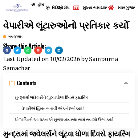
હોમ
મુખ્ય સમાચાર
મારું ગુજરા
વિડિઓ
શોધ
વેપારીએ લૂંટારુઓનો પ્રતિકાર કર્યો
મારુ ગુજરાત
Share this Article:
Last Updated on
10/02/2026
by
Sampurna
Samachar
Contents
મુન્દ્રામાં જ્વેલર્સને લૂંટવા ધોળા દિવસે ફાયરિંગ
વેપારીએ હિંમત બતાવી એકને દબોચ્યો!
ધોળા દિવસે આ ઘટનાએ સુરક્ષા વ્યવસ્થા સામે સવાલો ઉભા કર્યા
મુન્દ્રામાં જ્વેલર્સને લૂંટવા ધોળા દિવસે ફાયરિંગ