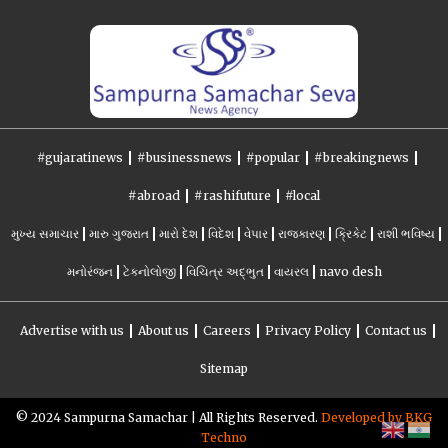
#gujaratinews
#businessnews
#popular
#breakingnews
#abroad
#rashifuture
#local
મુખ્ય સમાચાર
મારુ ગુજરાત
મારો દેશ
વિદેશ
વેપાર
રાજકારણ
ક્રિકેટ
રાશી ભવિષ્ય
મનોરંજન
ટેકનોલોજી
વિચિત્ર અદ્ભુત
વાયરલ
navo desh
Advertise with us
About us
Careers
Privacy Policy
Contact us
Sitemap
©️ 2024 Sampurna Samachar | All Rights Reserved.
Developed by BKG
Techno