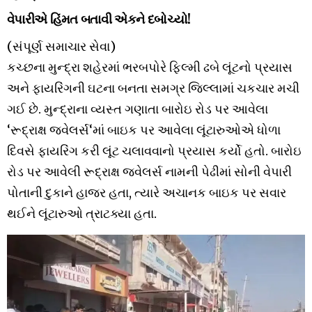
વેપારીએ હિંમત બતાવી એકને દબોચ્યો!
(સંપૂર્ણ સમાચાર સેવા)
કચ્છના મુન્દ્રા શહેરમાં ભરબપોરે ફિલ્મી ઢબે લૂંટનો પ્રયાસ
અને ફાયરિંગની ઘટના બનતા સમગ્ર જિલ્લામાં ચકચાર મચી
ગઈ છે. મુન્દ્રાના વ્યસ્ત ગણાતા બારોઇ રોડ પર આવેલા
‘રૂદ્રાક્ષ જ્વેલર્સ‘માં બાઇક પર આવેલા લૂંટારુઓએ ધોળા
દિવસે ફાયરિંગ કરી લૂંટ ચલાવવાનો પ્રયાસ કર્યો હતો. બારોઇ
રોડ પર આવેલી રૂદ્રાક્ષ જ્વેલર્સ નામની પેઢીમાં સોની વેપારી
પોતાની દુકાને હાજર હતા, ત્યારે અચાનક બાઇક પર સવાર
થઈને લૂંટારુઓ ત્રાટક્યા હતા.