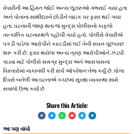
વેપારીની આ હિંમત જોઈ અન્ય લૂંટારુઓ ગભરાઈ ગયા હતા
અને પોતાના સાથીદારને છોડીને બાઇક પર ફરાર થઈ ગયા
હતા. ઘટનાની જાણ થતા જ મુન્દ્રા પોલીસનો કાફલો
તાત્કાલિક ઘટનાસ્થળે પહોંચી ગયો હતો. પોલીસે વેપારીએ
પકડી પાડેલા આરોપીને કસ્ટડીમાં લઈ તેની સઘન પૂછપરછ
શરૂ કરી છે. ફરાર થયેલા અન્ય ત્રણ આરોપીઓને ઝડપી
પાડવા માટે પોલીસે સમગ્ર મુન્દ્રા અને આસપાસના
વિસ્તારોમાં નાકાબંધી કરી સર્ચ ઓપરેશન તેજ કર્યું છે. ધોળા
દિવસે બનેલી આ ઘટનાએ કચ્છમાં સુરક્ષા વ્યવસ્થા સામે
સવાલો ઉભા કર્યા છે
Share this Article:
આ પણ વાંચો