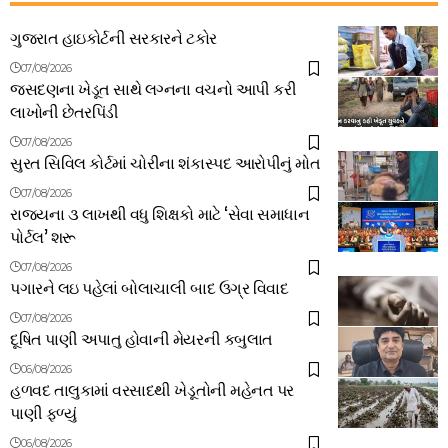
ગુજરાત હાઇકોર્ટની સરકારને ટકોર
07/08/2026
જસદણના ખેડૂત સાથે લગ્નના વચનો આપી કરી
લાખોની છેતરપિંડી
07/08/2026
સુરત સિવિલ કોર્ટમાં ચોરીના શંકાસ્પદ આરોપીનું મોત
07/08/2026
રાજ્યના ૩ લાખથી વધુ શિક્ષકો માટે ‘સેવા સમાધાન
પોર્ટલ’ શરૂ
07/08/2026
પગારને લઇ પહેલાં બોલાચાલી બાદ ઉગ્ર વિવાદ
07/08/2026
દૂષિત પાણી અપાતુ હોવાની મેયરની કબુલાત
06/08/2026
હળવદ તાલુકામાં વરસાદથી ખેડૂતોની મહેનત પર
પાણી ફળ્યું
06/08/2026