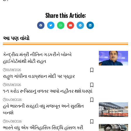
Share this Article:
આ પણ વાંચો
કેન્દ્રીય મંત્રી નીતિન ગડકરીને બોમ્બે
હાઈકોર્ટમાંથી મોટી રાહત
06/08/2026
રાહુલ ગાંધીના વડાપ્રધાન મોદી પર પ્રહાર
05/08/2026
૧-૧ કરોડ રૂપિયાનું વળતર આપો નહીંતર થશે ધરણાં
04/08/2026
હવે ભારતની સરહદો વધુ મજબૂત અને સુરક્ષિત
બનશે
04/08/2026
ભારતે વધુ એક ઐતિહાસિક સિદ્ધિ હાંસલ કરી