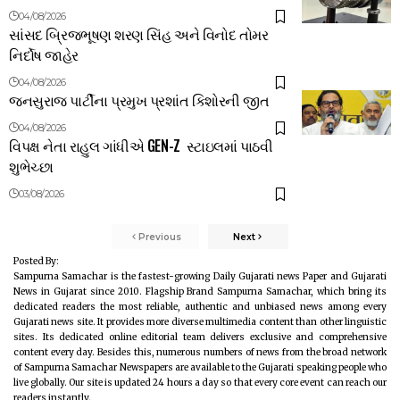
04/08/2026
સાંસદ બ્રિજભૂષણ શરણ સિંહ અને વિનોદ તોમર
નિર્દોષ જાહેર
04/08/2026
જનસુરાજ પાર્ટીના પ્રમુખ પ્રશાંત કિશોરની જીત
04/08/2026
વિપક્ષ નેતા રાહુલ ગાંધીએ GEN-Z સ્ટાઇલમાં પાઠવી
શુભેચ્છા
03/08/2026
Previous
Next
Posted By:
Sampurna Samachar is the fastest-growing Daily Gujarati news Paper and Gujarati
News in Gujarat since 2010. Flagship Brand Sampurna Samachar, which bring its
dedicated readers the most reliable, authentic and unbiased news among every
Gujarati news site. It provides more diverse multimedia content than other linguistic
sites. Its dedicated online editorial team delivers exclusive and comprehensive
content every day. Besides this, numerous numbers of news from the broad network
of Sampurna Samachar Newspapers are available to the Gujarati speaking people who
live globally. Our site is updated 24 hours a day so that every core event can reach our
readers instantly.