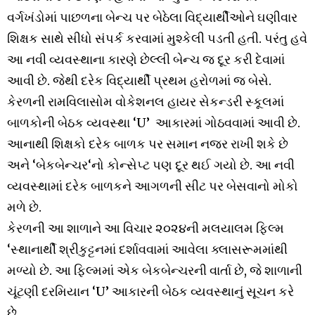
વર્ગખંડોમાં પાછળના બેન્ચ પર બેઠેલા વિદ્યાર્થીઓને ઘણીવાર
શિક્ષક સાથે સીધો સંપર્ક કરવામાં મુશ્કેલી પડતી હતી. પરંતુ હવે
આ નવી વ્યવસ્થાના કારણે છેલ્લી બેન્ચ જ દૂર કરી દેવામાં
આવી છે. જેથી દરેક વિદ્યાર્થી પ્રથમ હરોળમાં જ બેસે.
કેરળની રામવિલાસોમ વોકેશનલ હાયર સેકન્ડરી સ્કૂલમાં
બાળકોની બેઠક વ્યવસ્થા ‘U’ આકારમાં ગોઠવવામાં આવી છે.
આનાથી શિક્ષકો દરેક બાળક પર સમાન નજર રાખી શકે છે
અને ‘બેકબેન્ચર‘નો કોન્સેપ્ટ પણ દૂર થઈ ગયો છે. આ નવી
વ્યવસ્થામાં દરેક બાળકને આગળની સીટ પર બેસવાનો મોકો
મળે છે.
કેરળની આ શાળાને આ વિચાર ૨૦૨૪ની મલયાલમ ફિલ્મ
‘સ્થાનાર્થી શ્રીકુટ્ટનમાં દર્શાવવામાં આવેલા ક્લાસરૂમમાંથી
મળ્યો છે. આ ફિલ્મમાં એક બેકબેન્ચરની વાર્તા છે, જે શાળાની
ચૂંટણી દરમિયાન ‘U’ આકારની બેઠક વ્યવસ્થાનું સૂચન કરે
છે.