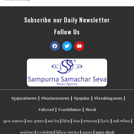
Subscribe our Daily Newsletter
Follow Us
#gujaratinews
#businessnews
#popular
#breakingnews
#abroad
#rashifuture
#local
મુખ્ય સમાચાર
મારુ ગુજરાત
મારો દેશ
વિદેશ
વેપાર
રાજકારણ
ક્રિકેટ
રાશી ભવિષ્ય
મનોરંજન
ટેકનોલોજી
વિચિત્ર અદ્ભુત
વાયરલ
navo desh