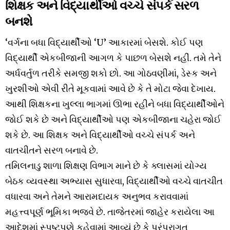
શિક્ષક અને વિદ્યાર્થીઓ વચ્ચે સંપર્ક સરળ
બનશે
‘વર્ગના બધા વિદ્યાર્થીઓ ‘U’ આકારમાં બેસશે. કોઈ પણ
વિદ્યાર્થી એકબીજાની આગળ કે પાછળ બેસશે નહીં. તમે તેને
અર્ધવર્તુળ તરીકે સમજી શકો છો. આ ગોઠવણીમાં, ડેસ્ક અને
ખુરશીઓ એવી રીતે મૂકવામાં આવે છે કે તે મોટા જેવા દેખાય.
આથી શિક્ષકના ખુલ્લા ભાગમાં ઊભા રહીને બધા વિદ્યાર્થીઓને
જોઈ શકે છે અને વિદ્યાર્થીઓ પણ એકબીજાના ચહેરા જોઈ
શકે છે. આ શિક્ષક અને વિદ્યાર્થીઓ વચ્ચે સંપર્ક અને
વાતચીતને સરળ બનાવે છે.
તમિલનાડુ શાળા શિક્ષણ વિભાગ માને છે કે ક્લાસમાં યોગ્ય
બેઠક વ્યવસ્થા અભ્યાસ સુધારવા, વિદ્યાર્થીઓ વચ્ચે વાતચીત
વધારવા અને તેમને આરામદાયક અનુભવ કરાવવામાં
મહત્ત્વપૂર્ણ ભૂમિકા ભજવે છે. તાજેતરમાં જાહેર કરાયેલા આ
આદેશમાં સ્પષ્ટપણે કહેવામાં આવ્યું છે કે પરંપરાગત