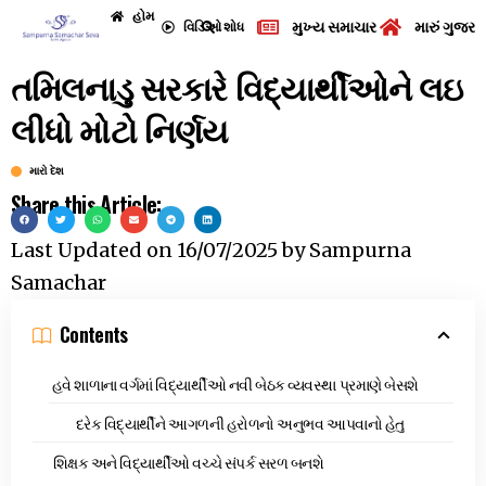
હોમ
મુખ્ય સમાચાર
મારું ગુજરા
વિડિઓ
શોધ
તમિલનાડુ સરકારે વિદ્યાર્થીઓને લઇ
લીધો મોટો નિર્ણય
મારો દેશ
Share this Article:
Last Updated on
16/07/2025
by
Sampurna
Samachar
Contents
હવે શાળાના વર્ગમાં વિદ્યાર્થીઓ નવી બેઠક વ્યવસ્થા પ્રમાણે બેસશે
દરેક વિદ્યાર્થીને આગળની હરોળનો અનુભવ આપવાનો હેતુ
શિક્ષક અને વિદ્યાર્થીઓ વચ્ચે સંપર્ક સરળ બનશે