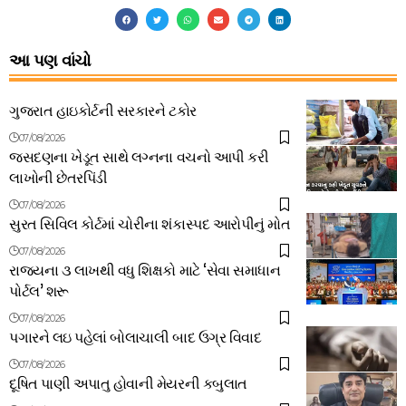
આ પણ વાંચો
ગુજરાત હાઇકોર્ટની સરકારને ટકોર
07/08/2026
જસદણના ખેડૂત સાથે લગ્નના વચનો આપી કરી
લાખોની છેતરપિંડી
07/08/2026
સુરત સિવિલ કોર્ટમાં ચોરીના શંકાસ્પદ આરોપીનું મોત
07/08/2026
રાજ્યના ૩ લાખથી વધુ શિક્ષકો માટે ‘સેવા સમાધાન
પોર્ટલ’ શરૂ
07/08/2026
પગારને લઇ પહેલાં બોલાચાલી બાદ ઉગ્ર વિવાદ
07/08/2026
દૂષિત પાણી અપાતુ હોવાની મેયરની કબુલાત