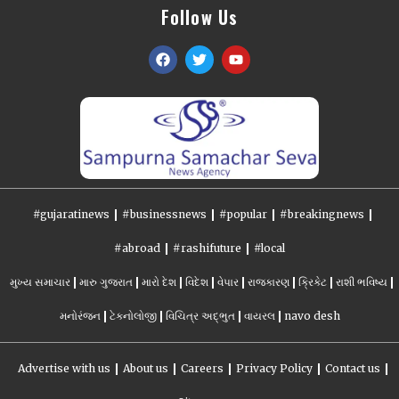
Follow Us
#gujaratinews
#businessnews
#popular
#breakingnews
#abroad
#rashifuture
#local
મુખ્ય સમાચાર
મારુ ગુજરાત
મારો દેશ
વિદેશ
વેપાર
રાજકારણ
ક્રિકેટ
રાશી ભવિષ્ય
મનોરંજન
ટેકનોલોજી
વિચિત્ર અદ્ભુત
વાયરલ
navo desh
Advertise with us
About us
Careers
Privacy Policy
Contact us