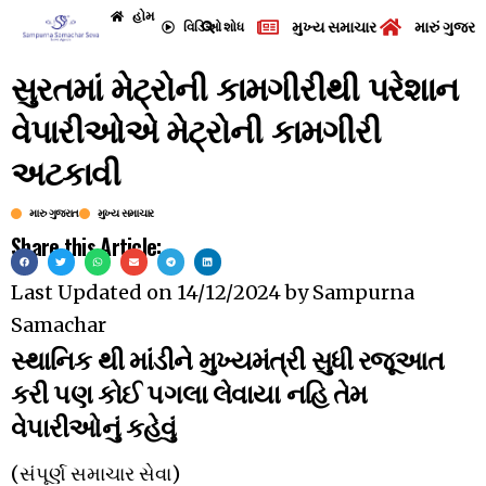
હોમ
મુખ્ય સમાચાર
મારું ગુજરા
વિડિઓ
શોધ
સુરતમાં મેટ્રોની કામગીરીથી પરેશાન
વેપારીઓએ મેટ્રોની કામગીરી
અટકાવી
મારુ ગુજરાત
મુખ્ય સમાચાર
Share this Article:
Last Updated on
14/12/2024
by
Sampurna
Samachar
સ્થાનિક થી માંડીને મુખ્યમંત્રી સુધી રજૂઆત
કરી પણ કોઈ પગલા લેવાયા નહિ તેમ
વેપારીઓનું કહેવું
(સંપૂર્ણ સમાચાર સેવા)