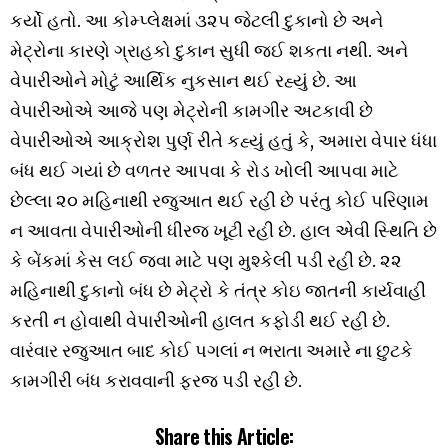
કર્યો હતો. આ કોમ્પ્લેક્ષમાં ૩૨૫ જેટલી દુકાનો છે અને
મેટ્રોના કારણે ગ્રાહકો દુકાન સુધી જઈ શકતા નથી. અને
વેપારીઓને મોટું આર્થિક નુકસાન થઈ રહ્યું છે. આ
વેપારીઓએ આજે પણ મેટ્રોની કામગીર અટકાવી છે
વેપારીઓએ આક્રોશ પુર્ણ રીતે કહ્યું હતું કે, અમારા વેપાર ધંધા
બંધ થઈ ગયાં છે વળતર આપવા કે રોડ ખોલી આપવા માટે
છેલ્લા ૨૦ મહિનાથી રજુઆત થઈ રહી છે પરંતુ કોઈ પરિણામ
ન આવતા વેપારીઓની ધીરજ ખૂટી રહી છે. હાલ એવી સ્થિતિ છે
કે બેંકમાં કેસ લઈ જવા માટે પણ મુશ્કેલી પડી રહી છે. ૨૨
મહિનાથી દુકાનો બંધ છે મેટ્રો કે તંત્ર કોઇ જાતની કાર્યવાહી
કરતી ન હોવાથી વેપારીઓની હાલત કફોડી થઈ રહી છે.
વારંવાર રજુઆત બાદ કોઈ પગલાં ન ભરાતા અમારે ના છુટકે
કામગીરી બંધ કરાવવાની ફરજ પડી રહી છે.
Share this Article: