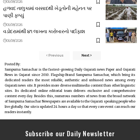
06/08/2026
હળવદ તાલુકામાં વરસાદથી ખેડૂતોની મહેનત પર
પાણી ફળ્યું
06/08/2026
વડોદરામાંથી ૪૧ લાખના કારોબારનો પર્દાફાશ
06/08/2026
Previous
Next
Posted By:
Sampurna Samachar is the fastest-growing Daily Gujarati news Paper and Gujarati
News in Gujarat since 2010. Flagship Brand Sampurna Samachar, which bring its
dedicated readers the most reliable, authentic and unbiased news among every
Gujarati news site. It provides more diverse multimedia content than other linguistic
sites. Its dedicated online editorial team delivers exclusive and comprehensive
content every day. Besides this, numerous numbers of news from the broad network
of Sampurna Samachar Newspapers are available to the Gujarati speaking people who
live globally. Our site is updated 24 hours a day so that every core event can reach our
readers instantly.
Subscribe our Daily Newsletter