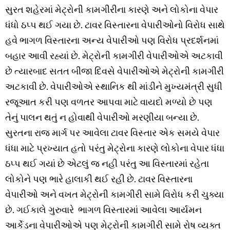
સુરત શહેરમાં મેટ્રોની કામગીરીના કારણે અને લોકોના વેપાર
ધંધો ઠપ્પ થઈ ગયા છે. ટાવર વિસ્તારના વેપારીઓનો વિરોધ સાથે
હવે ભાગળ વિસ્તારના અન્ય વેપારીઓ પણ વિરોધ પ્રદર્શનમાં
બહાર આવી રહ્યાં છે. મેટ્રોની કામગીરી વેપારીઓએ અટકાવી
છે ત્યારબાદ સતત બીજા દિવસે વેપારીઓએ મેટ્રોની કામગીરી
અટકાવી છે. વેપારીઓએ સ્થાનિક થી માંડીને મુખ્યમંત્રી સુધી
રજૂઆત કરી પણ વળતર આપવા માટે વાયદો મળ્યો છે પણ
તેનું પાલન થતું ન હોવાથી વેપારીઓ મરણીયા બન્યા છે.
સુરતના રાજ માર્ગ પર આવેલા ટાવર વિસ્તાર એક સમયે વેપાર
ધંધા માટે પ્રખ્યાત હતો પરંતુ મેટ્રોના કારણે લોકોના વેપાર ધંધા
ઠપ્પ થઈ ગયાં છે એટલું જ નહી પરંતુ આ વિસ્તારમાં રહેતા
લોકોને પણ ભારે હાલાકી થઈ રહી છે. ટાવર વિસ્તારના
વેપારીઓ અને વખત મેટ્રોની કામગીરી સામે વિરોધ કરી ચુક્યા
છે. ગઈકાલે ગુરુવારે ભાગળ વિસ્તારમાં આવેલા આર્યમન
આર્કેડના વેપારીઓએ પણ મેટ્રોની કામગીરી સામે રોષ વ્યક્ત