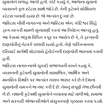
યુવાનોને સલાહ આપી હતી. કોર્ટે કહ્યું કે, આજના યુવાનો
વ્યસનને કૂલ સ્ટેટસ સાથે જોડે છે. તેની કુટેવને સોશિયલ
સ્ટેટસ બનાવી રહ્યા છે. જે અત્યંત દુઃખદ છે.
જસ્ટિસ બીવી નાગરત્ના અને જસ્ટિસ એન. કોટિશ્વર સિંહે
ડ્રગ તસ્કરી મામલે સુનાવણી કરતાં આ નિવેદન આપ્યું હતું.
આ કેસમાં અંકુશ વિપિન કપૂર પર આરોપ છે કે, તે ડ્રગ્સની
દાણચોરીનું નેટવર્ક ચલાવી રહ્યો હતો. તેણે પાકિસ્તાનના
દરિયાઈ માર્ગથી મોટાપાયે હેરોઈનની દાણચોરી ભારતમાં કરાવી
હતી.
જસ્ટિસ નાગરત્નાએ ચુકાદો સંભાળવતી વખતે કહ્યું કે,
વ્યસનની કુટેવની યુવાનોની સામાજિક, આર્થિક અને
માનસિક સ્થિતિ પર અત્યંત ખરાબ અસર કરે છે.તે દેશના
યુવાનોની ચમકને જ નષ્ટ કરી દે છે. તેમનું સંપૂર્ણ તેજ છીનવી
લે છે. નશાની કુટેવથી યુવાનોને બચાવવા માટે વાલીઓ, સમાજ
અને સરકારી એજન્સીઓને સંયુક્તપણે પ્રયાસ કરવા પડશે.