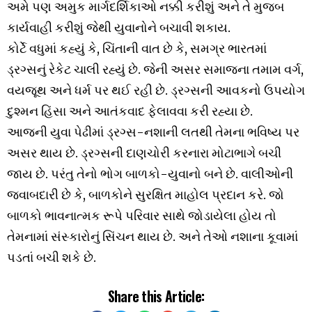
અમે પણ અમુક માર્ગદર્શિકાઓ નક્કી કરીશું અને તે મુજબ
કાર્યવાહી કરીશું જેથી યુવાનોને બચાવી શકાય.
કોર્ટે વધુમાં કહ્યું કે, ચિંતાની વાત છે કે, સમગ્ર ભારતમાં
ડ્રગ્સનું રેકેટ ચાલી રહ્યું છે. જેની અસર સમાજના તમામ વર્ગ,
વયજૂથ અને ધર્મ પર થઈ રહી છે. ડ્રગ્સની આવકનો ઉપયોગ
દુશ્મન હિંસા અને આતંકવાદ ફેલાવવા કરી રહ્યા છે.
આજની યુવા પેઢીમાં ડ્રગ્સ-નશાની લતથી તેમના ભવિષ્ય પર
અસર થાય છે. ડ્રગ્સની દાણચોરી કરનારા મોટાભાગે બચી
જાય છે. પરંતુ તેનો ભોગ બાળકો-યુવાનો બને છે. વાલીઓની
જવાબદારી છે કે, બાળકોને સુરક્ષિત માહોલ પ્રદાન કરે. જો
બાળકો ભાવનાત્મક રૂપે પરિવાર સાથે જોડાયેલા હોય તો
તેમનામાં સંસ્કારોનું સિંચન થાય છે. અને તેઓ નશાના કૂવામાં
પડતાં બચી શકે છે.
Share this Article: