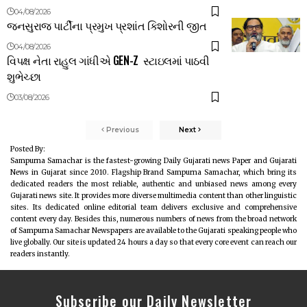
04/08/2026
જનસુરાજ પાર્ટીના પ્રમુખ પ્રશાંત કિશોરની જીત
04/08/2026
વિપક્ષ નેતા રાહુલ ગાંધીએ GEN-Z સ્ટાઇલમાં પાઠવી
શુભેચ્છા
03/08/2026
Previous
Next
Posted By:
Sampurna Samachar is the fastest-growing Daily Gujarati news Paper and Gujarati
News in Gujarat since 2010. Flagship Brand Sampurna Samachar, which bring its
dedicated readers the most reliable, authentic and unbiased news among every
Gujarati news site. It provides more diverse multimedia content than other linguistic
sites. Its dedicated online editorial team delivers exclusive and comprehensive
content every day. Besides this, numerous numbers of news from the broad network
of Sampurna Samachar Newspapers are available to the Gujarati speaking people who
live globally. Our site is updated 24 hours a day so that every core event can reach our
readers instantly.
Subscribe our Daily Newsletter