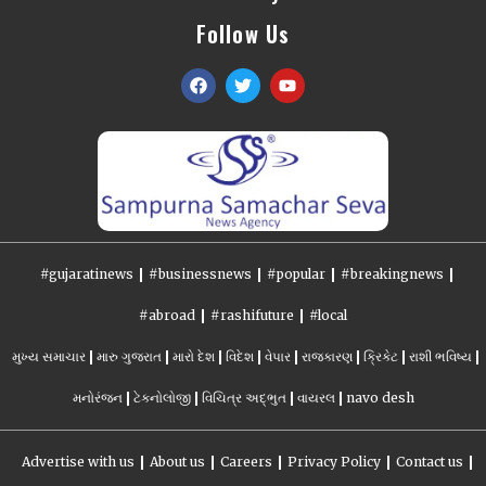
Follow Us
#gujaratinews
#businessnews
#popular
#breakingnews
#abroad
#rashifuture
#local
મુખ્ય સમાચાર
મારુ ગુજરાત
મારો દેશ
વિદેશ
વેપાર
રાજકારણ
ક્રિકેટ
રાશી ભવિષ્ય
મનોરંજન
ટેકનોલોજી
વિચિત્ર અદ્ભુત
વાયરલ
navo desh
Advertise with us
About us
Careers
Privacy Policy
Contact us