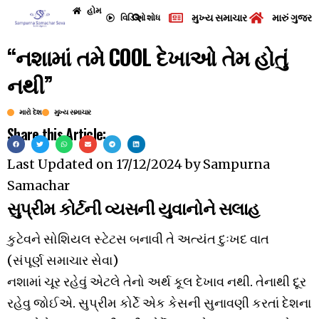
હોમ
મુખ્ય સમાચાર
મારું ગુજરા
વિડિઓ
શોધ
“નશામાં તમે COOL દેખાઓ તેમ હોતું
નથી”
મારો દેશ
મુખ્ય સમાચાર
Share this Article:
Last Updated on
17/12/2024
by
Sampurna
Samachar
સુપ્રીમ કોર્ટની વ્યસની યુવાનોને સલાહ
કુટેવને સોશિયલ સ્ટેટસ બનાવી તે અત્યંત દુઃખદ વાત
(સંપૂર્ણ સમાચાર સેવા)
નશામાં ચૂર રહેવું એટલે તેનો અર્થ કૂલ દેખાવ નથી. તેનાથી દૂર
રહેવુ જોઈએ. સુપ્રીમ કોર્ટે એક કેસની સુનાવણી કરતાં દેશના