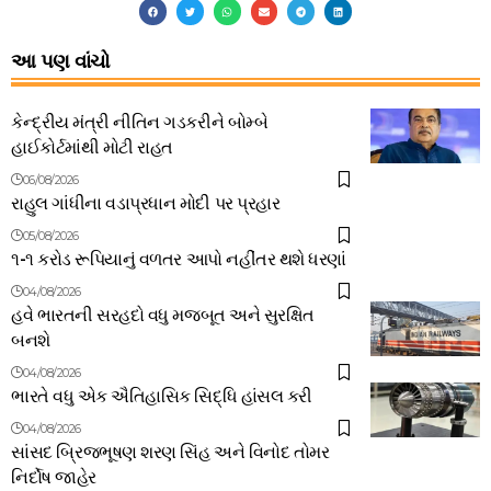
આ પણ વાંચો
કેન્દ્રીય મંત્રી નીતિન ગડકરીને બોમ્બે
હાઈકોર્ટમાંથી મોટી રાહત
06/08/2026
રાહુલ ગાંધીના વડાપ્રધાન મોદી પર પ્રહાર
05/08/2026
૧-૧ કરોડ રૂપિયાનું વળતર આપો નહીંતર થશે ધરણાં
04/08/2026
હવે ભારતની સરહદો વધુ મજબૂત અને સુરક્ષિત
બનશે
04/08/2026
ભારતે વધુ એક ઐતિહાસિક સિદ્ધિ હાંસલ કરી
04/08/2026
સાંસદ બ્રિજભૂષણ શરણ સિંહ અને વિનોદ તોમર
નિર્દોષ જાહેર