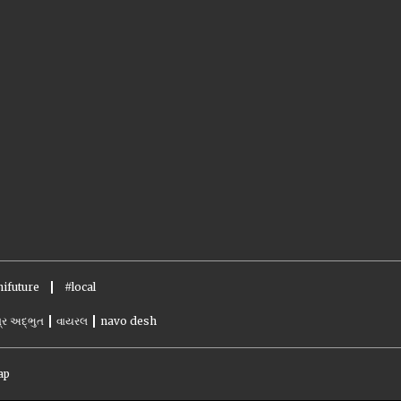
ifuture
#local
્ર અદ્ભુત
વાયરલ
navo desh
ap