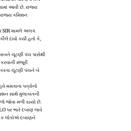
વામાં આવી છે. રાજ્ય
ને રાજ્ય કમિશન
કેરળ SIR મામલે અલગ
લે દાવો કર્યો હતો કે,
બાબતે ચૂંટણી પંચ પાસેથી
લ કરવાની મંજૂરી
કરતા ચૂંટણી પંચને બે
હવે મમતાના પત્રોનો
મિશન સાથે મુલાકાતની
ાળો જોવા મળી રહ્યો છે.
 BLO પર ભારે દબાણ લાવે
ેટલાક લોકોએ દબાણને