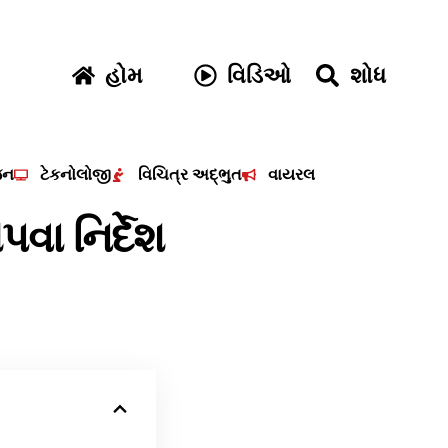
હોમ
વિડિઓ
શોધ
જન
ટેકનોલોજી
વિચિત્ર અદ્ભુત
વાયરલ
વા નિર્દેશ