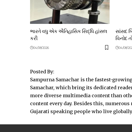
ભારતે વધુ એક ઐતિહાસિક સિદ્ધિ હાંસલ
સાંસદ 
કરી
વિનોદ તો
04/08/2026
04/08/20
Posted By:
Sampurna Samachar is the fastest-growing 
Samachar, which bring its dedicated reader
more diverse multimedia content than other
content every day. Besides this, numerou
Gujarati speaking people who live globally.