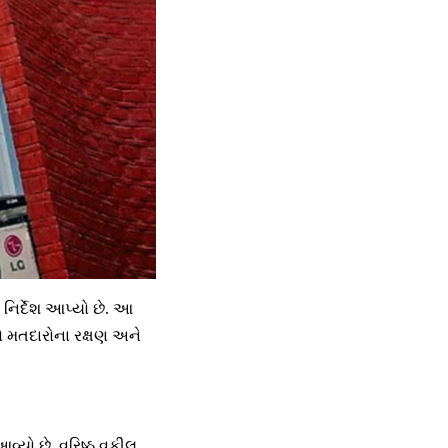
ો નિર્દેશ આપ્યો છે. આ
ો મતદારોના રક્ષણ અને
વ્યો છે. વરિષ્ઠ વકીલ