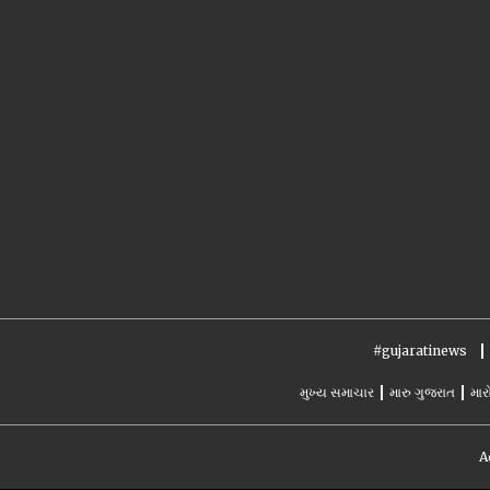
#gujaratinews
મુખ્ય સમાચાર
મારુ ગુજરાત
માર
A