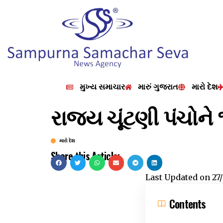
મુખ્ય સમાચાર
મારું ગુજરાત
મારો દેશ
રાજ્ય ચૂંટણી પંચોને 
મારો દેશ
Share this Article:
Last Updated on
27
Contents