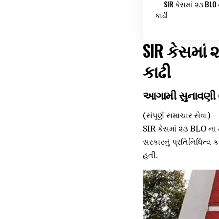
SIR કેસમાં ૨૩ BLO 
કાઢી
SIR કેસમાં 
કાઢી
આગામી સુનાવણી ૯ 
(સંપૂર્ણ સમાચાર સેવા)
SIR કેસમાં ૨૩ BLO ના મો
સરકારનું પ્રતિનિધિત્વ કર
હતી.