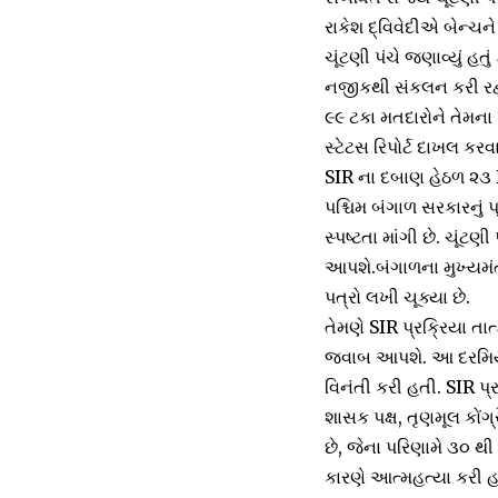
રાકેશ દ્વિવેદીએ બેન્ચ
ચૂંટણી પંચે જણાવ્યું 
નજીકથી સંકલન કરી રહ્
૯૯ ટકા મતદારોને તેમના 
સ્ટેટસ રિપોર્ટ દાખલ કરવ
SIR ના દબાણ હેઠળ ૨૩ BL
પશ્ચિમ બંગાળ સરકારનું 
સ્પષ્ટતા માંગી છે. ચૂંટ
આપશે.બંગાળના મુખ્યમંત્
પત્રો લખી ચૂક્યા છે.
તેમણે SIR પ્રક્રિયા ત
જવાબ આપશે. આ દરમિયાન,
વિનંતી કરી હતી. SIR પ્ર
શાસક પક્ષ, તૃણમૂલ કોંગ
છે, જેના પરિણામે ૩૦ થી
કારણે આત્મહત્યા કરી હ