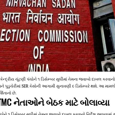
ે કેન્દ્રીય ચૂંટણી પંચોને ૧ ડિસેમ્બર સુધીમાં તેમના જવાબો દાખલ કરવાન
અને પુડુચેરીમાં SIR કેસોની આગામી સુનાવણી ૯ ડિસેમ્બરે થશે. આ મામલ
્શિતાનો છે.
 TMC નેતાઓને બેઠક માટે બોલાવ્યા
ંચોને ૧ ડિસેમ્બર સુધીમાં તેમના જવાબો દાખલ કરવાનો નિર્દેશ આપવામાં આ