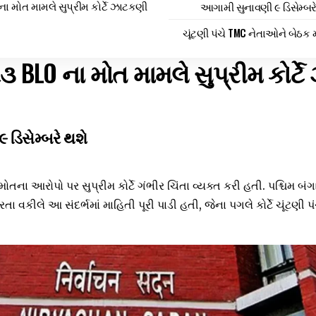
ના મોત મામલે સુપ્રીમ કોર્ટે ઝાટકણી
આગામી સુનાવણી ૯ ડિસેમ્બર
ચૂંટણી પંચે TMC નેતાઓને બેઠક મ
૨૩ BLO ના મોત મામલે સુપ્રીમ કોર્ટ
ડિસેમ્બરે થશે
તના આરોપો પર સુપ્રીમ કોર્ટે ગંભીર ચિંતા વ્યક્ત કરી હતી. પશ્ચિમ બંગ
તા વકીલે આ સંદર્ભમાં માહિતી પૂરી પાડી હતી, જેના પગલે કોર્ટે ચૂંટણી પં