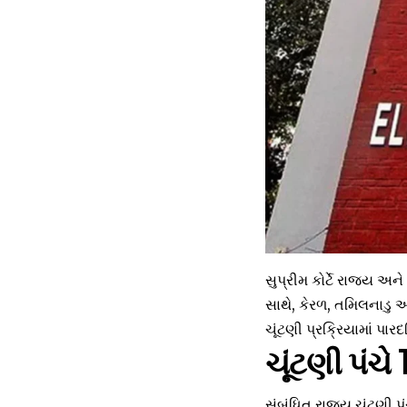
સુપ્રીમ કોર્ટે રાજ્ય અન
સાથે, કેરળ, તમિલનાડુ 
ચૂંટણી પ્રક્રિયામાં પારદર
ચૂંટણી પંચે
સંબંધિત રાજ્ય ચૂંટણી પ