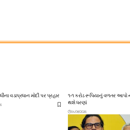
ંધીના વડાપ્રધાન મોદી પર પ્રહાર
૧-૧ કરોડ રૂપિયાનું વળતર આપો 
થશે ધરણાં
26
04/08/2026