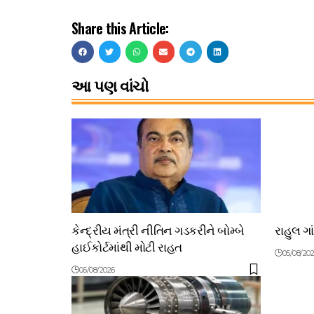
Share this Article:
આ પણ વાંચો
કેન્દ્રીય મંત્રી નીતિન ગડકરીને બોમ્બે
રાહુલ ગા
હાઈકોર્ટમાંથી મોટી રાહત
05/08/20
06/08/2026