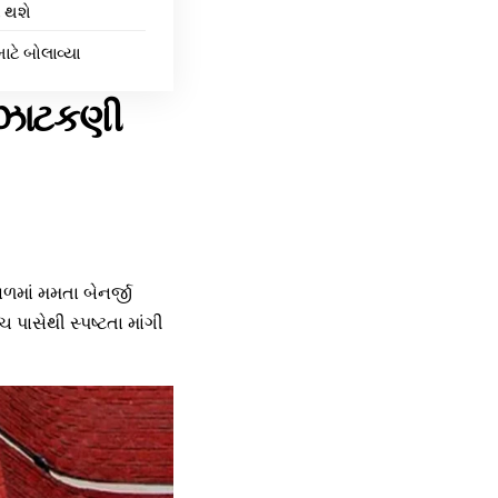
ે થશે
ાટે બોલાવ્યા
ે ઝાટકણી
ાળમાં મમતા બેનર્જી
ચ પાસેથી સ્પષ્ટતા માંગી