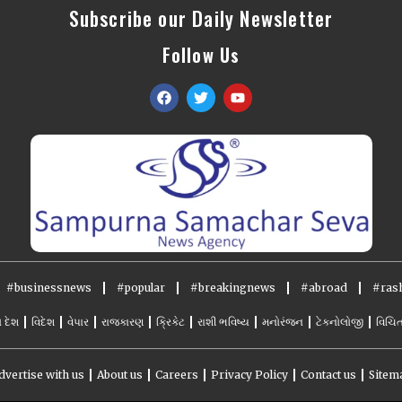
Subscribe our Daily Newsletter
Follow Us
#businessnews
#popular
#breakingnews
#abroad
#rash
ો દેશ
વિદેશ
વેપાર
રાજકારણ
ક્રિકેટ
રાશી ભવિષ્ય
મનોરંજન
ટેકનોલોજી
વિચિત
dvertise with us
About us
Careers
Privacy Policy
Contact us
Sitem