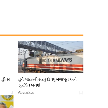
નહીંતર
હવે ભારતની સરહદો વધુ મજબૂત અને
સુરક્ષિત બનશે
04/08/2026