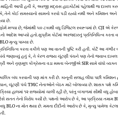
ને માહિતી આપી હતી કે, અરજી મદ્રાસ હાઇકોર્ટમાં પહેલાથી જ દાખલ કર
હતું કે, તેને કોઈ સમસ્યાનો સામનો કરવો પડી રહ્યો નથી અને કમિશન અ
યા છે.
ફોર્મ મળ્યા છે, જેમાંથી ૫૦ ટકાથી વધુ ડિજિટલ સ્વરૂપમાં છે. CJI એ 
ાનો આદેશ આપ્યો હતો.સુપ્રીમ કોર્ટમાં અરજદારનું પ્રતિનિધિત્વ કરતા વકી
O મૃત્યુ પામ્યા છે.
પ્રતિનિધિત્વ કરતા વકીલે પણ આ વાતની પુષ્ટિ કરી હતી. કોર્ટે આ ગંભીર 
ણી પંચે જણાવ્યું હતું કે, તે કેરળ રાજ્ય ચૂંટણી પંચને પણ તેનો જવાબ દાખ
રી અને તૃણમૂલ કોંગ્રેસના વડા મમતા બેનર્જીએ SIR સામે વાંધો વ્યક્ત 
ાત્કાલિક બંધ કરવાની પણ માંગ કરી છે. કાનૂની સલાહ લીધા પછી કમિશન 
 ચૂંટણી પંચે TMC નેતાઓને બેઠક માટે બોલાવ્યા છે. શાસક પક્ષે ક
ક્રિયા હાલમાં ૧૨ રાજ્યોમાં ચાલી રહી છે, પરંતુ બંગાળમાં સૌથી વધુ હોબ
્રેસે સતત તેનો વિરોધ કર્યો છે. પક્ષનો આરોપ છે કે, આ પ્રક્રિયા તમામ
 વધુ BLO ના મોત થયા છે. મમતા દીદીનો આરોપ છે કે, મૃત્યુ પામેલા ક
તી.