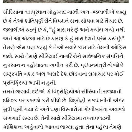
સીરિયાના વડાપ્રધાન મોહમ્મદ ગાઝી અલ-જલાલીએ કહ્યું
છે કે તેઓ શાંતિપૂર્ણ રીતે વિપક્ષને સત્તા સોંપવા માટે તૈયાર છે.
જલાલીએ કહ્યું છે કે, “હું મારા ઘરે છું અને ક્યાંય ગયો નથી
અને આ એટલા માટે છે કારણ કે હું મારા દેશને પ્રેમ કરું છું.”
તેમણે એમ પણ કહ્યું કે તેઓ સવારે કામ માટે તેમની ઓફિસ
જશે. સાથે તેમણે સીરિયાઈ નાગરિકોને સાર્વજનિક સંપત્તિને
નુકસાન ન પહોંચાડવા અપીલ કરી છે. પ્રધાનમંત્રીએ જોકે
રાષ્ટ્રપતિ બશર અલ અસદે દેશ છોડવાના સમાચાર પર કોઈ
પ્રતિક્રિયા આપી ન હતી.
તમને જણાવી દઈએ કે વિદ્રોહિયોએ સીરિયાની રાજધાની
દમિશ્ક પર કબજો કરી લીધો છે. વિદ્રોહી રાજધાનીની અંદર
સુધી ઘૂસી ગયા છે અને ઘણા વિસ્તારોમાં ગોળીબારના અવાજો
સંભળાઈ રહ્યા છે. તેની સાથે સીરિયામાં તખ્તાપલટની
કોશિશના અહેવાલો આવવા લાગ્યા હતા. તેના પહેલા તેમણે