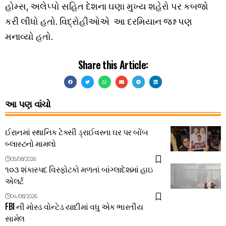
હોમ્સ, અલેપ્પો સહિત દેશના ઘણા મુખ્ય શહેરો પર કબજો
કરી લીધો હતો. વિદ્રોહીઓએ આ દરમિયાન જશ્ન પણ
મનાવ્યો હતો.
Share this Article:
આ પણ વાંચો
ઈરાનમાં સ્થાનિક ટેક્સી ડ્રાઈવરના ઘર પર બોંબ
બ્લાસ્ટનો મામલો
05/08/2026
૧૦૩ શંકાસ્પદ વિસ્ફોટકો મળતાં બાંગ્લાદેશમાં હાઇ
એલર્ટ
04/08/2026
FBI ની મોસ્ડ વોન્ટેડ યાદીમાં વધુ એક ભારતીય
સામેલ