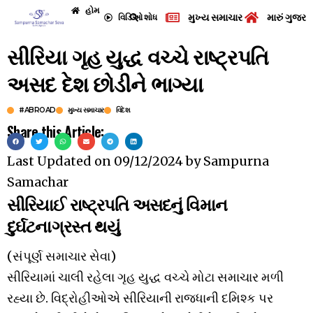
હોમ
મુખ્ય સમાચાર
મારું ગુજરા
વિડિઓ
શોધ
સીરિયા ગૃહ યુદ્ધ વચ્ચે રાષ્ટ્રપતિ
અસદ દેશ છોડીને ભાગ્યા
#ABROAD
મુખ્ય સમાચાર
વિદેશ
Share this Article:
Last Updated on
09/12/2024
by
Sampurna
Samachar
સીરિયાઈ રાષ્ટ્રપતિ અસદનું વિમાન
દુર્ઘટનાગ્રસ્ત થયું
(સંપૂર્ણ સમાચાર સેવા)
સીરિયામાં ચાલી રહેલા ગૃહ યુદ્ધ વચ્ચે મોટા સમાચાર મળી
રહ્યા છે. વિદ્રોહીઓએ સીરિયાની રાજધાની દમિશ્ક પર