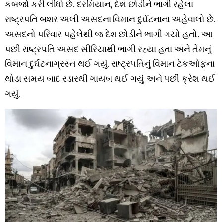
કબજો કરી લીધો છે. દરમિયાન, દેશ છોડીને ભાગી રહેલા
રાષ્ટ્રપતિ બશર અલી અસદના વિમાન દુર્ઘટનાના અહેવાલો છે.
અસદનો પરિવાર પહેલેથી જ દેશ છોડીને ભાગી ગયો હતો. આ
પછી રાષ્ટ્રપતિ અસદ સીરિયાથી ભાગી રહ્યા હતા અને તેમનું
વિમાન દુર્ઘટનાગ્રસ્ત થઈ ગયું. રાષ્ટ્રપતિનું વિમાન ટેકઓફના
થોડા સમય બાદ રડારથી ગાયબ થઈ ગયું અને પછી ક્રેશ થઈ
ગયું.