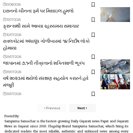
01/08/2026
ઇરાનનો ચીનના ફર્મ પર મિસાઇલ હુમલો
31/07/2026
ફ્રાન્સથી સામે આવ્યા રહસ્યમય સમાચાર
30/07/2026
રાવલકોટમાં અંધાધૂંધ ગોળીબારમાં ૧૪ નિર્દોષ લોકો
હોમાયા
29/07/2026
જાપાનમાં ૭.૧ની તીવ્રતાનો શક્તિશાળી ભૂકંપ
29/07/2026
વર્ષ ૨૦૨૩માં થયેલો સંરક્ષણ સહયોગ કરારને હવે
મંજૂરી
29/07/2026
Previous
Next
Posted By:
Sampurna Samachar is the fastest-growing Daily Gujarati news Paper and Gujarati
News in Gujarat since 2010. Flagship Brand Sampurna Samachar, which bring its
dedicated readers the most reliable, authentic and unbiased news among every