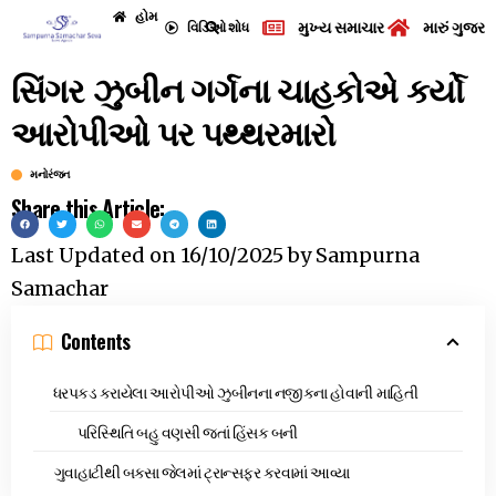
હોમ
મુખ્ય સમાચાર
મારું ગુજરા
વિડિઓ
શોધ
સિંગર ઝુબીન ગર્ગના ચાહકોએ કર્યો
આરોપીઓ પર પથ્થરમારો
મનોરંજન
Share this Article:
Last Updated on
16/10/2025
by
Sampurna
Samachar
Contents
ધરપકડ કરાયેલા આરોપીઓ ઝુબીનના નજીકના હોવાની માહિતી
પરિસ્થિતિ બહુ વણસી જતાં હિંસક બની
ગુવાહાટીથી બક્સા જેલમાં ટ્રાન્સફર કરવામાં આવ્યા