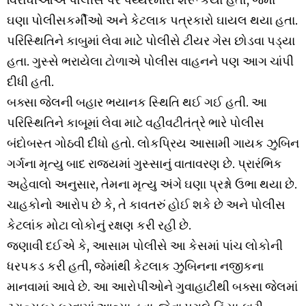
ઘણા પોલીસકર્મીઓ અને કેટલાક પત્રકારો ઘાયલ થયા હતા.
પરિસ્થિતિને કાબુમાં લેવા માટે પોલીસે ટીયર ગેસ છોડવા પડ્યા
હતા. ગુસ્સે ભરાયેલા ટોળાએ પોલીસ વાહનને પણ આગ ચાંપી
દીધી હતી.
બક્સા જેલની બહાર ભયાનક સ્થિતિ થઈ ગઈ હતી. આ
પરિસ્થિતિને કાબૂમાં લેવા માટે વહીવટીતંત્રે ભારે પોલીસ
બંદોબસ્ત ગોઠવી દીધો હતો. લોકપ્રિય આસામી ગાયક ઝુબિન
ગર્ગના મૃત્યુ બાદ રાજ્યમાં ગુસ્સાનું વાતાવરણ છે. પ્રારંભિક
અહેવાલો અનુસાર, તેમના મૃત્યુ અંગે ઘણા પ્રશ્નો ઉભા થયા છે.
ચાહકોનો આરોપ છે કે, તે કાવતરું હોઈ શકે છે અને પોલીસ
કેટલાંક મોટા લોકોનું રક્ષણ કરી રહી છે.
જણાવી દઈએ કે, આસામ પોલીસે આ કેસમાં પાંચ લોકોની
ધરપકડ કરી હતી, જેમાંથી કેટલાક ઝુબિનના નજીકના
માનવામાં આવે છે. આ આરોપીઓને ગુવાહાટીથી બક્સા જેલમાં