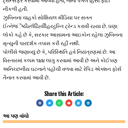
ટ્રાન્સફર કરવામાં આવ્યા હતા, જેના પગલે હિંસા ફાટી
નીકળી હતી.
ઝુબિનના ચાહકો સોશિયલ મીડિયા પર સતત
ઈંત્નેજંૈષ્ઠીર્હ્લઢિેહ્વીીહય્ટ્ઠખ્તિ ટ્રેન્ડ કરાવી રહ્યા છે. ઘણા
લોકો કહે છે કે, સરકાર આસામના આઇકોન રહેલા ઝુબિનના
મૃત્યુની પારદર્શક તપાસ કરી રહી નથી.
પોલીસે જણાવ્યું છે કે, પરિસ્થિતિ હવે નિયંત્રણમાં છે. આ
વિસ્તારમાં કલમ ૧૪૪ લાગુ કરવામાં આવી છે અને કોઈપણ
અનિચ્છનીય ઘટનાને પહોંચી વળવા માટે રેપિડ એક્શન ફોર્સ
તૈનાત કરવામાં આવી છે.
Share this Article:
આ પણ વાંચો