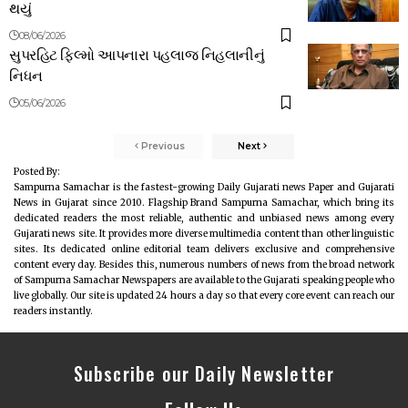
થયું
08/06/2026
સુપરહિટ ફિલ્મો આપનારા પહલાજ નિહલાનીનું
નિધન
05/06/2026
Previous
Next
Posted By:
Sampurna Samachar is the fastest-growing Daily Gujarati news Paper and Gujarati
News in Gujarat since 2010. Flagship Brand Sampurna Samachar, which bring its
dedicated readers the most reliable, authentic and unbiased news among every
Gujarati news site. It provides more diverse multimedia content than other linguistic
sites. Its dedicated online editorial team delivers exclusive and comprehensive
content every day. Besides this, numerous numbers of news from the broad network
of Sampurna Samachar Newspapers are available to the Gujarati speaking people who
live globally. Our site is updated 24 hours a day so that every core event can reach our
readers instantly.
Subscribe our Daily Newsletter