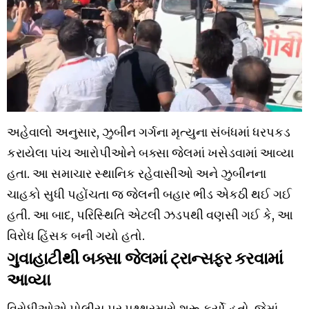
અહેવાલો અનુસાર, ઝુબીન ગર્ગના મૃત્યુના સંબંધમાં ધરપકડ
કરાયેલા પાંચ આરોપીઓને બક્સા જેલમાં ખસેડવામાં આવ્યા
હતા. આ સમાચાર સ્થાનિક રહેવાસીઓ અને ઝુબીનના
ચાહકો સુધી પહોંચતા જ જેલની બહાર ભીડ એકઠી થઈ ગઈ
હતી. આ બાદ, પરિસ્થિતિ એટલી ઝડપથી વણસી ગઈ કે, આ
વિરોધ હિંસક બની ગયો હતો.
ગુવાહાટીથી બક્સા જેલમાં ટ્રાન્સફર કરવામાં
આવ્યા
વિરોધીઓએ પોલીસ પર પથ્થરમારો શરૂ કર્યો હતો, જેમાં