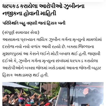
ધરપકડ કરાયેલા આરોપીઓ ઝુબીનના
નજીકના હોવાની માહિતી
પરિસ્થિતિ બહુ વણસી જતાં હિંસક બની
(સંપૂર્ણ સમાચાર સેવા)
આસામના પ્રખ્યાત ગાયિક ઝુબીન ગર્ગના મૃત્યુનો મામલોમાં
દરરોજ નવો નવો વળાંક આવી રહ્યો છે. બક્સા જિલ્લાના
મુશાલપુરમાં આ કેસને લઈને મોટી બબાલ થઈ હતી. જણાવી
દઈએ કે, ઝુબીન ગર્ગના મૃત્યુના સંબંધમાં ધરપકડ કરાયેલા
આરોપીઓને બક્સા જેલમાં ખસેડવામાં આવતા જેલની બહાર
હિંસક અથડામણ થઈ હતી.