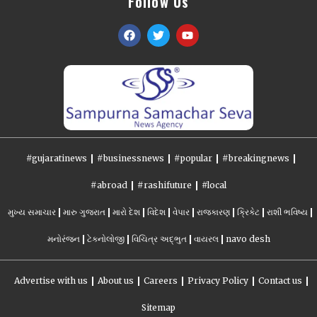
Follow Us
#gujaratinews
#businessnews
#popular
#breakingnews
#abroad
#rashifuture
#local
મુખ્ય સમાચાર
મારુ ગુજરાત
મારો દેશ
વિદેશ
વેપાર
રાજકારણ
ક્રિકેટ
રાશી ભવિષ્ય
મનોરંજન
ટેકનોલોજી
વિચિત્ર અદ્ભુત
વાયરલ
navo desh
Advertise with us
About us
Careers
Privacy Policy
Contact us
Sitemap