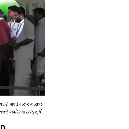
 કારણે શશી થરૂર નારાજ
રૂરે જાહેરમાં હજુ સુધી