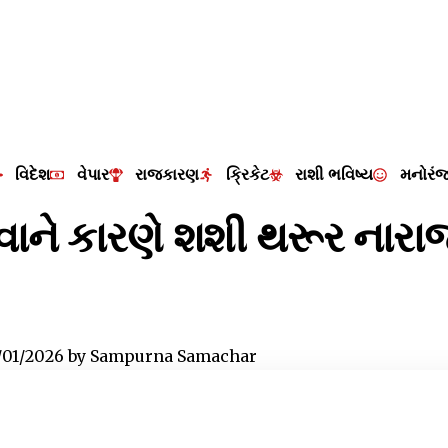
વિદેશ
વેપાર
રાજકારણ
ક્રિકેટ
રાશી ભવિષ્ય
મનોરં
ાને કારણે શશી થરૂર નારાજ 
/01/2026
by
Sampurna Samachar