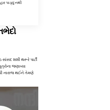
હાર પાડ્યું નથી
તભેદો
 સાંસદ શશી થરૂરે પાર્ટી
સૂત્રોના જણાવ્યા
થી નારાજ થઈને તેમણે