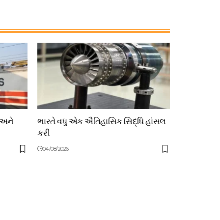
 અને
ભારતે વધુ એક ઐતિહાસિક સિદ્ધિ હાંસલ
કરી
04/08/2026