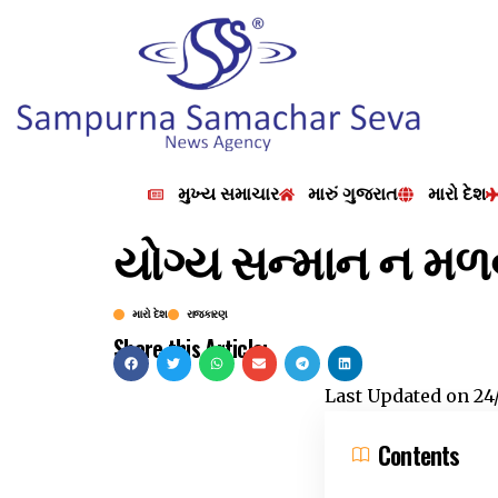
મુખ્ય સમાચાર
મારું ગુજરાત
મારો દેશ
યોગ્ય સન્માન ન મળવ
મારો દેશ
રાજકારણ
Share this Article:
Last Updated on
24
Contents