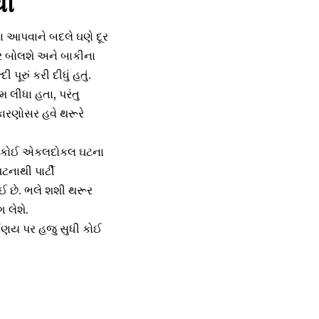
થી
ગ્યા આપવાને બદલે ઘણે દૂર
વાર બોલશે અને બાકીના
ૂરું કરી દીધું હતું.
મ લીધા હતા, પરંતુ
જ કારણોસર હવે થરૂરે
કે આ કોઈ એકલદોકલ ઘટના
નાથી પાર્ટી
ઈ છે. ભલે શશી થરૂર
 લેશે.
નિણય પર હજુ સુધી કોઈ