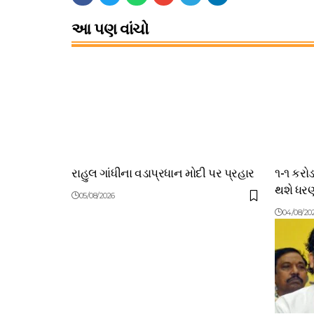
આ પણ વાંચો
રાહુલ ગાંધીના વડાપ્રધાન મોદી પર પ્રહાર
૧-૧ કરો
થશે ધરણ
05/08/2026
04/08/20