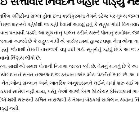
ઈ સત્તાવાર નિવેદન બહાર પાડ્યું ન
સ વર્કિંગ કમિટીના સભ્ય હોવા છતાં કાર્યક્રમમાં તેમને સ્ટેજ પર મુખ્ય જ
તેમજ થરૂરને પહેલેથી જ કહી દેવામાં આવ્યું હતું કે રાહુલ ગાંધી વિગત
ાત પતાવવી પડશે. આ સૂચનાનું પાલન કરીને થરૂરે પોતાનું સંબોધન જલ્દી પ
 કરવામાં આવ્યો છે કે રાહુલ ગાંધીએ કાર્યક્રમમાં હાજર ઘણા નેતાઓના ના
્યું હતું. જેનાથી તેમની નારાજગી વધુ વધી ગઈ. સૂત્રોનું કહેવું છે કે આ 
વાનો ર્નિણય લીધો છે.
ના સાથીઓ સમક્ષ પોતાની નિરાશા વ્યક્ત કરી છે. તેમનું માનવું છે 
તેમના યોગદાનને સતત નજરઅંદાજ કરવાના એક મોટા પેટર્નનો ભાગ છે. આ ઘટ
િષ્ઠ નેતાઓના સન્માન અને આંતરિક અનુશાસનને લઈને ચર્ચા શરૂ થઈ ગ
ેઠકમાં સામેલ નહીં થાય, પરંતુ તેઓ આજે કેરળ લિટરેચર ફેસ્ટિવલમાં ભાગ
ર્ટીએ શશી થરૂરની કથિત નારાજગી કે તેમના બેઠકમાં સામેલ ન થવાના ર્
ડ્યું નથી.