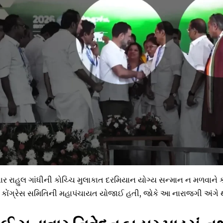
ાર રાહુલ ગાંધીની કોચ્ચિ મુલાકાત દરમિયાન યોગ્ય સન્માન ન મળવાને
દેશ કોંગ્રેસ સમિતિની મહાપંચાયત યોજાઈ હતી, જોકે આ નારાજગી અંગે થ