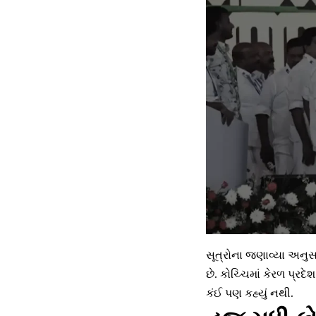
સૂત્રોના જણાવ્યા અનુસ
છે. કોચ્ચિમાં કેરળ પ્ર
કંઈ પણ કહ્યું નથી.