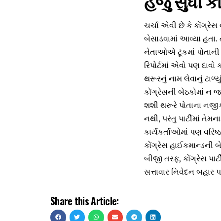
હજુ સુધી કો
ચર્ચા એવી છે કે કોંગ્રે
બેસાડવામાં આવ્યા હતા. 
નેતાઓએ ટૂંકમાં પોતાની વ
રિપોર્ટમાં એવો પણ દાવો
થરૂરનું નામ લેવાનું ટાળ
કોંગ્રેસની બેઠકોમાં ન જ
શશી થરૂરે પોતાના નજીક
નથી, પરંતુ પાર્ટીમાં 
કાર્યકર્તાઓમાં પણ વર
કોંગ્રેસ હાઈકમાન્ડની બ
બીજી તરફ, કોંગ્રેસ પા
સત્તાવાર નિવેદન બહાર પા
Share this Article: