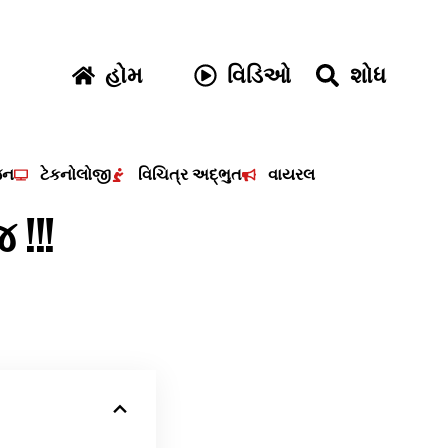
હોમ
વિડિઓ
શોધ
જન
ટેકનોલોજી
વિચિત્ર અદ્ભુત
વાયરલ
!!!