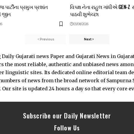
પાર્ટીના પ્રમુખ પ્રશાંત
વિપક્ષ નેતા રાહુલ ગાંધીએ GEN-Z 
ી જીત
પાઠવી શુભેચ્છા
26
03/08/2026
Previous
Next
Daily Gujarati news Paper and Gujarati News in Gujara
s the most reliable, authentic and unbiased news among 
 linguistic sites. Its dedicated online editorial team 
s numbers of news from the broad network of Sampurna 
 Our site is updated 24 hours a day so that every core e
Subscribe our Daily Newsletter
Follow Us