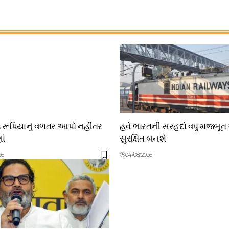
ડ રૂપિયાનું વળતર આપો નહીંતર
હવે ભારતની સરહદો વધુ મજબૂત
ાં
સુરક્ષિત બનશે
26
04/08/2026