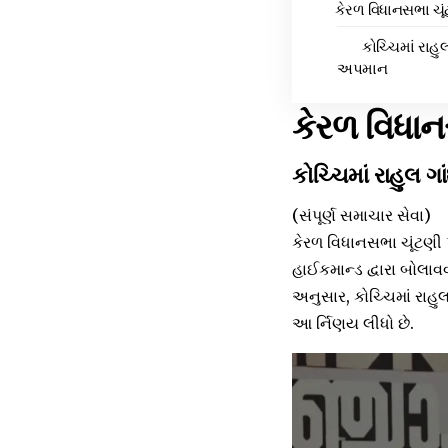
કેરળ વિધાનસભા ચૂં
કોચ્ચિમાં રાહુ
અપમાન
કેરળ વિધાન
કોચ્ચિમાં રાહુલ ગ
(સંપૂર્ણ સમાચાર સેવા)
કેરળ વિધાનસભા ચૂંટણી પહ
હાઈકમાન્ડ દ્વારા બોલાવ
અનુસાર, કોચ્ચિમાં રા
આ ર્નિણય લીધો છે.