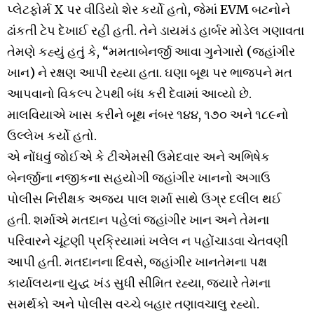
પ્લેટફોર્મ
X
પર
વીડિયો
શેર
કર્યો
હતો
,
જેમાં EVM
બટનોને
ઢાંકતી
ટેપ
દેખાઈ
રહી
હતી
.
તેને
ડાયમંડ
હાર્બર
મોડેલ
ગણાવતા
તેમણે
કહ્યું
હતું
કે
, “
મમતા
બેનર્જી
આવા
ગુનેગારો
(
જહાંગીર
ખાન
)
ને
રક્ષણ
આપી
રહ્યા
હતા
.
ઘણા
બૂથ
પર
ભાજપને
મત
આપવાનો
વિકલ્પ
ટેપથી
બંધ
કરી
દેવામાં
આવ્યો
છે
.
માલવિયાએ
ખાસ
કરીને
બૂથ
નંબર
૧૪૪
,
૧૭૦
અને
૧૮૯નો
ઉલ્લેખ
કર્યો
હતો
.
એ
નોંધવું
જો
ઈએ
કે
ટીએમસી
ઉમેદવાર
અને
અભિષેક
બેનર્જીના
નજીકના
સહયોગી
જહાંગીર
ખાનનો
અગાઉ
પોલીસ
નિરીક્ષક
અજય
પાલ
શર્મા
સાથે
ઉગ્ર
દલીલ
થઈ
હતી
.
શર્માએ
મતદાન
પહેલાં
જહાંગીર
ખાન
અને
તેમના
પરિવારને
ચૂંટણી
પ્રક્રિયામાં
ખલેલ
ન
પહોંચાડવા
ચેતવણી
આપી
હતી
.
મતદાનના
દિવસે
,
જહાંગીર
ખાન
તેમના
પક્ષ
કાર્યાલયના
યુદ્ધ
ખંડ
સુધી
સીમિત
રહ્યા
,
જ્યારે
તેમના
સમર્થકો
અને
પોલીસ
વચ્ચે
બહાર
તણાવ
ચાલુ
રહ્યો
.