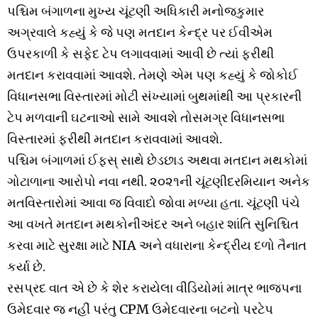
પશ્ચિમ
બંગાળના
મુખ્ય
ચૂંટણી
અધિકારી
મનોજકુમાર
અગ્રવાલે
કહ્યું
કે
જે
પણ
મતદાન
કેન્દ્ર
પર
ઈવીએમ
ઉપર
કાળી
કે
સફેદ
ટેપ
લગાવવામાં
આવી
છે
ત્યાં
ફરીથી
મતદાન
કરાવવામાં
આવશે
.
તેમણે
એમ
પણ
કહ્યું
કે
જો
કોઈ
વિધાનસભા
વિસ્તારમાં
મોટી
સંખ્યામાં
બુથમાંથી
આ
પ્રકારની
ટેપ
મળવાની
ઘટનાઓ
સામે
આવશે
તો
સમગ્ર
વિધાનસભા
વિસ્તારમાં
ફરીથી
મતદાન
કરાવવામાં
આવશે
.
પશ્ચિમ
બંગાળમાં
ઈફસ્
સાથે
છેડછાડ
અથવા
મતદાન
મથકોમાં
ગોટાળાના
આરોપો
નવા
નથી
.
૨૦૨૧ની
ચૂંટણી
દરમિયાન
અનેક
મતવિસ્તારોમાં
આવા
જ
વિવાદો
જો
વા
મળ્યા
હતા
.
ચૂંટણી
પંચે
આ
વખતે
મતદાન
મથકોની
અંદર
અને
બહાર
શાંતિ
સુનિશ્ચિત
કરવા
માટે
સુરક્ષા
માટે
NIA
અને
વધારાના
કેન્દ્રીય
દળો
તૈનાત
કર્યા
છે
.
રસપ્રદ
વાત
એ
છે
કે
શેર
કરાયેલા
વીડિયોમાં
માત્ર
ભાજપના
ઉમેદવાર
જ
નહીં
પરંતુ
CPM
ઉમેદવારના
બટનો
પર
ટેપ