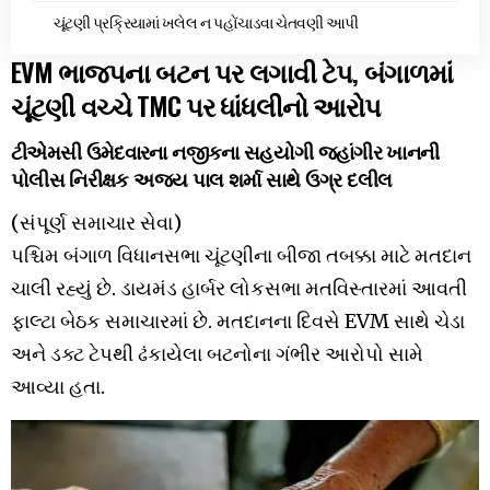
ચૂંટણી પ્રક્રિયામાં ખલેલ ન પહોંચાડવા ચેતવણી આપી
EVM
ભાજપના
બટન
પર
લગાવી
ટેપ
,
બંગાળમાં
ચૂંટણી
વચ્ચે
TMC
પર
ધાંધલીનો
આરોપ
ટીએમસી
ઉમેદવારના
નજીકના
સહયોગી
જહાંગીર
ખાનની
પોલીસ
નિરીક્ષક
અજય
પાલ
શર્મા
સાથે
ઉગ્ર
દલીલ
(
સંપૂર્ણ
સમાચાર
સેવા
)​
પશ્ચિમ
બંગાળ
વિધાનસભા
ચૂંટણીના
બીજા
તબક્કા
માટે
મતદાન
ચાલી
રહ્યું
છે
.
ડાયમંડ
હાર્બર
લોકસભા
મતવિસ્તારમાં
આવતી
ફાલ્ટા
બેઠક
સમાચારમાં
છે
.
મતદાનના
દિવસે
EVM
સાથે
ચેડા
અને
ડક્ટ
ટેપથી
ઢંકાયેલા
બટનોના
ગંભીર
આરોપો
સામે
આવ્યા
હતા
.