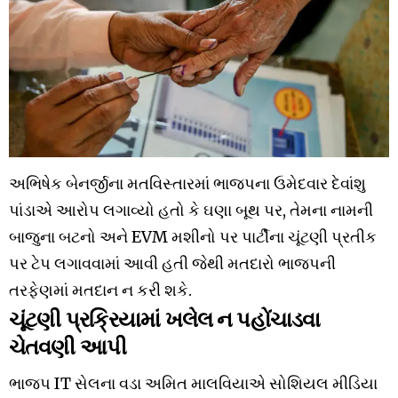
અભિષેક
બેનર્જીના
મતવિસ્તારમાં
ભાજપના
ઉમેદવાર
દેવાંશુ
પાંડાએ
આરોપ
લગાવ્યો
હતો
કે
ઘણા
બૂથ
પર
,
તેમના
નામની
બાજુના
બટનો
અને
EVM
મશીનો
પર
પાર્ટીના
ચૂંટણી
પ્રતીક
પર
ટેપ
લગાવવામાં
આવી
હતી
જેથી
મતદારો
ભાજપની
તરફેણમાં
મતદાન
ન
કરી
શકે
.
ચૂંટણી
પ્રક્રિયામાં
ખલેલ
ન
પહોંચાડવા
ચેતવણી
આપી
ભાજપ
IT
સેલના
વડા
અમિત
માલવિયાએ
સોશિયલ
મીડિયા