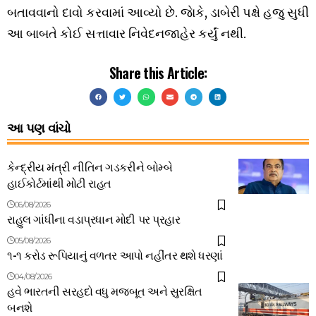
બતાવવાનો
દાવો
કરવામાં
આવ્યો
છે
.
જાેકે
,
ડાબેરી
પક્ષે
હજુ
સુધી
આ
બાબતે
કોઈ
સત્તાવાર
નિવેદન
જાહેર
કર્યું
નથી
.
Share this Article:
આ પણ વાંચો
કેન્દ્રીય મંત્રી નીતિન ગડકરીને બોમ્બે
હાઈકોર્ટમાંથી મોટી રાહત
06/08/2026
રાહુલ ગાંધીના વડાપ્રધાન મોદી પર પ્રહાર
05/08/2026
૧-૧ કરોડ રૂપિયાનું વળતર આપો નહીંતર થશે ધરણાં
04/08/2026
હવે ભારતની સરહદો વધુ મજબૂત અને સુરક્ષિત
બનશે