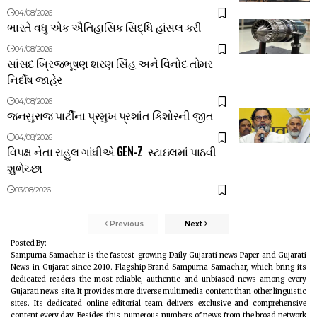
04/08/2026
ભારતે વધુ એક ઐતિહાસિક સિદ્ધિ હાંસલ કરી
04/08/2026
સાંસદ બ્રિજભૂષણ શરણ સિંહ અને વિનોદ તોમર
નિર્દોષ જાહેર
04/08/2026
જનસુરાજ પાર્ટીના પ્રમુખ પ્રશાંત કિશોરની જીત
04/08/2026
વિપક્ષ નેતા રાહુલ ગાંધીએ GEN-Z સ્ટાઇલમાં પાઠવી
શુભેચ્છા
03/08/2026
Previous
Next
Posted By:
Sampurna Samachar is the fastest-growing Daily Gujarati news Paper and Gujarati
News in Gujarat since 2010. Flagship Brand Sampurna Samachar, which bring its
dedicated readers the most reliable, authentic and unbiased news among every
Gujarati news site. It provides more diverse multimedia content than other linguistic
sites. Its dedicated online editorial team delivers exclusive and comprehensive
content every day. Besides this, numerous numbers of news from the broad network