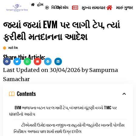
હોમ
મુખ્ય સમાચાર
મારું ગુજરા
વિડિઓ
શોધ
જ્યાં જ્યાં EVM પર લાગી ટેપ, ત્યાં
ફરીથી મતદાનના આદેશ
મારો દેશ
Share this Article:
Last Updated on
30/04/2026
by
Sampurna
Samachar
Contents
EVM ભાજપના બટન પર લગાવી ટેપ, બંગાળમાં ચૂંટણી વચ્ચે TMC પર
ધાંધલીનો આરોપ
ટીએમસી ઉમેદવારના નજીકના સહયોગી જહાંગીર ખાનની પોલીસ
નિરીક્ષક અજય પાલ શર્મા સાથે ઉગ્ર દલીલ