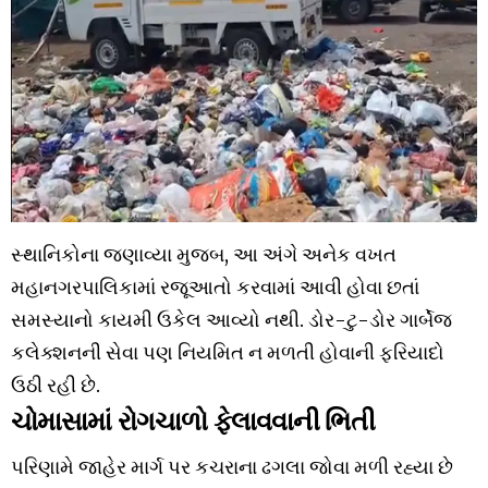
સ્થાનિકોના જણાવ્યા મુજબ, આ અંગે અનેક વખત
મહાનગરપાલિકામાં રજૂઆતો કરવામાં આવી હોવા છતાં
સમસ્યાનો કાયમી ઉકેલ આવ્યો નથી. ડોર-ટુ-ડોર ગાર્બેજ
કલેક્શનની સેવા પણ નિયમિત ન મળતી હોવાની ફરિયાદો
ઉઠી રહી છે.
ચોમાસામાં રોગચાળો ફેલાવવાની ભિતી
પરિણામે જાહેર માર્ગ પર કચરાના ઢગલા જોવા મળી રહ્યા છે