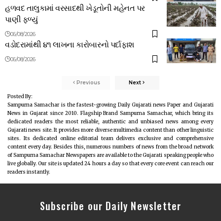
હળવદ તાલુકામાં વરસાદથી ખેડૂતોની મહેનત પર
પાણી ફળ્યું
06/08/2026
વડોદરામાંથી ૪૧ લાખના કારોબારનો પર્દાફાશ
06/08/2026
Previous
Next
Posted By:
Sampurna Samachar is the fastest-growing Daily Gujarati news Paper and Gujarati
News in Gujarat since 2010. Flagship Brand Sampurna Samachar, which bring its
dedicated readers the most reliable, authentic and unbiased news among every
Gujarati news site. It provides more diverse multimedia content than other linguistic
sites. Its dedicated online editorial team delivers exclusive and comprehensive
content every day. Besides this, numerous numbers of news from the broad network
of Sampurna Samachar Newspapers are available to the Gujarati speaking people who
live globally. Our site is updated 24 hours a day so that every core event can reach our
readers instantly.
Subscribe our Daily Newsletter