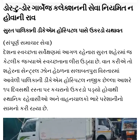
ડોર-ટુ-ડોર ગાર્બેજ કલેક્શનની સેવા નિયમિત ન
હોવાની રાવ
સુરત પાલિકાની ડીકેએમ હોસ્પિટલ પાસે ઉકરડો યથાવત
(સંપૂર્ણ સમાચાર સેવા)
દેશના સ્વચ્છતા સર્વેક્ષણમાં આગળ રહેનારા સુરત શહેરમાં જ
કેટલીક જગ્યાએ સ્વચ્છતાના લીરા ઉડ્યા છે. વાત કરીએ તો
શહેરના સેન્ટ્રલ ઝોન હેઠળના સલાબતપુરા વિસ્તારમાં
આવેલી પાલિકાની ડીકેએમ હોસ્પિટલ નજીક છેલ્લા આશરે
૧૫ દિવસથી રસ્તા પર કચરાનો ઉકરડો પડ્યો હોવાથી
સ્થાનિક રહેવાસીઓ અને વાહનચાલકો ભારે પરેશાનીનો
સામનો કરી રહ્યા છે.