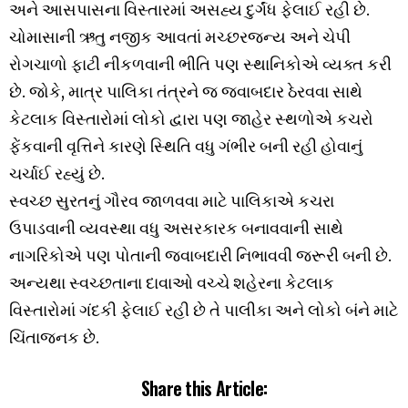
અને આસપાસના વિસ્તારમાં અસહ્ય દુર્ગંધ ફેલાઈ રહી છે.
ચોમાસાની ઋતુ નજીક આવતાં મચ્છરજન્ય અને ચેપી
રોગચાળો ફાટી નીકળવાની ભીતિ પણ સ્થાનિકોએ વ્યક્ત કરી
છે. જોકે, માત્ર પાલિકા તંત્રને જ જવાબદાર ઠેરવવા સાથે
કેટલાક વિસ્તારોમાં લોકો દ્વારા પણ જાહેર સ્થળોએ કચરો
ફેંકવાની વૃત્તિને કારણે સ્થિતિ વધુ ગંભીર બની રહી હોવાનું
ચર્ચાઈ રહ્યું છે.
સ્વચ્છ સુરતનું ગૌરવ જાળવવા માટે પાલિકાએ કચરા
ઉપાડવાની વ્યવસ્થા વધુ અસરકારક બનાવવાની સાથે
નાગરિકોએ પણ પોતાની જવાબદારી નિભાવવી જરૂરી બની છે.
અન્યથા સ્વચ્છતાના દાવાઓ વચ્ચે શહેરના કેટલાક
વિસ્તારોમાં ગંદકી ફેલાઈ રહી છે તે પાલીકા અને લોકો બંને માટે
ચિંતાજનક છે.
Share this Article: