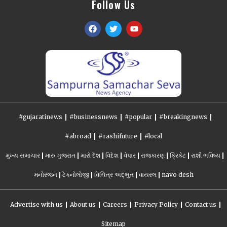
Follow Us
#gujaratinews
#businessnews
#popular
#breakingnews
#abroad
#rashifuture
#local
મુખ્ય સમાચાર
મારુ ગુજરાત
મારો દેશ
વિદેશ
વેપાર
રાજકારણ
ક્રિકેટ
રાશી ભવિષ્ય
મનોરંજન
ટેકનોલોજી
વિચિત્ર અદ્ભુત
વાયરલ
navo desh
Advertise with us
About us
Careers
Privacy Policy
Contact us
Sitemap