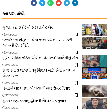
આ પણ વાંચો
ગુજરાત હાઇકોર્ટની સરકારને ટકોર
07/08/2026
જસદણના ખેડૂત સાથે લગ્નના વચનો આપી કરી
લાખોની છેતરપિંડી
07/08/2026
સુરત સિવિલ કોર્ટમાં ચોરીના શંકાસ્પદ આરોપીનું મોત
07/08/2026
રાજ્યના ૩ લાખથી વધુ શિક્ષકો માટે ‘સેવા સમાધાન
પોર્ટલ’ શરૂ
07/08/2026
પગારને લઇ પહેલાં બોલાચાલી બાદ ઉગ્ર વિવાદ
07/08/2026
દૂષિત પાણી અપાતુ હોવાની મેયરની કબુલાત
06/08/2026