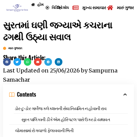
હોમ
મુખ્ય સમાચાર
મારું ગુજરા
વિડિઓ
શોધ
સુરતમાં ઘણી જગ્યાએ કચરાના
ઢગથી ઉઠ્યા સવાલ
મારુ ગુજરાત
Share this Article:
Last Updated on
25/06/2026
by
Sampurna
Samachar
Contents
ડોર-ટુ-ડોર ગાર્બેજ કલેક્શનની સેવા નિયમિત ન હોવાની રાવ
સુરત પાલિકાની ડીકેએમ હોસ્પિટલ પાસે ઉકરડો યથાવત
ચોમાસામાં રોગચાળો ફેલાવવાની ભિતી