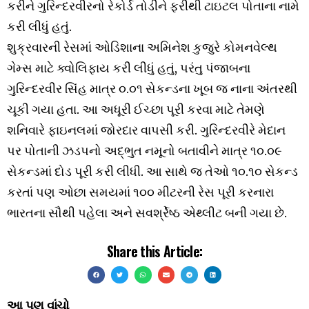
કરીને ગુરિન્દરવીરનો રેકોર્ડ તોડીને ફરીથી ટાઇટલ પોતાના નામે
કરી લીધું હતું.
શુક્રવારની રેસમાં ઓડિશાના અમિનેશ કુજુરે કોમનવેલ્થ
ગેમ્સ માટે ક્વોલિફાય કરી લીધું હતું, પરંતુ પંજાબના
ગુરિન્દરવીર સિંહ માત્ર ૦.૦૧ સેકન્ડના ખૂબ જ નાના અંતરથી
ચૂકી ગયા હતા. આ અધૂરી ઈચ્છા પૂરી કરવા માટે તેમણે
શનિવારે ફાઇનલમાં જોરદાર વાપસી કરી. ગુરિન્દરવીરે મેદાન
પર પોતાની ઝડપનો અદ્ભુત નમૂનો બતાવીને માત્ર ૧૦.૦૯
સેકન્ડમાં દોડ પૂરી કરી લીધી. આ સાથે જ તેઓ ૧૦.૧૦ સેકન્ડ
કરતાં પણ ઓછા સમયમાં ૧૦૦ મીટરની રેસ પૂરી કરનારા
ભારતના સૌથી પહેલા અને સવર્શ્રેષ્ઠ એથ્લીટ બની ગયા છે.
Share this Article:
આ પણ વાંચો