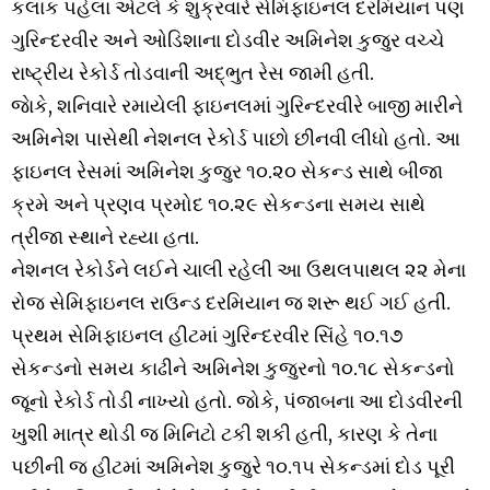
કલાક પહેલા એટલે કે શુક્રવારે સેમિફાઇનલ દરમિયાન પણ
ગુરિન્દરવીર અને ઓડિશાના દોડવીર અમિનેશ કુજુર વચ્ચે
રાષ્ટ્રીય રેકોર્ડ તોડવાની અદ્ભુત રેસ જામી હતી.
જાેકે, શનિવારે રમાયેલી ફાઇનલમાં ગુરિન્દરવીરે બાજી મારીને
અમિનેશ પાસેથી નેશનલ રેકોર્ડ પાછો છીનવી લીધો હતો. આ
ફાઇનલ રેસમાં અમિનેશ કુજુર ૧૦.૨૦ સેકન્ડ સાથે બીજા
ક્રમે અને પ્રણવ પ્રમોદ ૧૦.૨૯ સેકન્ડના સમય સાથે
ત્રીજા સ્થાને રહ્યા હતા.
નેશનલ રેકોર્ડને લઈને ચાલી રહેલી આ ઉથલપાથલ ૨૨ મેના
રોજ સેમિફાઇનલ રાઉન્ડ દરમિયાન જ શરૂ થઈ ગઈ હતી.
પ્રથમ સેમિફાઇનલ હીટમાં ગુરિન્દરવીર સિંહે ૧૦.૧૭
સેકન્ડનો સમય કાઢીને અમિનેશ કુજુરનો ૧૦.૧૮ સેકન્ડનો
જૂનો રેકોર્ડ તોડી નાખ્યો હતો. જોકે, પંજાબના આ દોડવીરની
ખુશી માત્ર થોડી જ મિનિટો ટકી શકી હતી, કારણ કે તેના
પછીની જ હીટમાં અમિનેશ કુજુરે ૧૦.૧૫ સેકન્ડમાં દોડ પૂરી