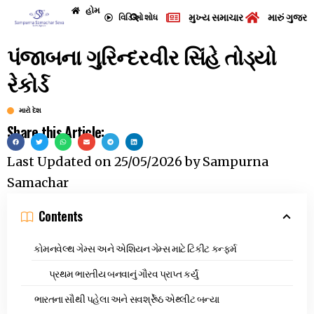
હોમ
મુખ્ય સમાચાર
મારું ગુજરા
વિડિઓ
શોધ
પંજાબના ગુરિન્દરવીર સિંહે તોડ્યો
રેકોર્ડ
મારો દેશ
Share this Article:
Last Updated on
25/05/2026
by
Sampurna
Samachar
Contents
કોમનવેલ્થ ગેમ્સ અને એશિયન ગેમ્સ માટે ટિકીટ કન્ફર્મ
પ્રથમ ભારતીય બનવાનું ગૌરવ પ્રાપ્ત કર્યું
ભારતના સૌથી પહેલા અને સવર્શ્રેષ્ઠ એથ્લીટ બન્યા