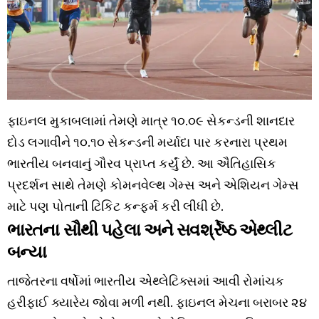
ફાઇનલ મુકાબલામાં તેમણે માત્ર ૧૦.૦૯ સેકન્ડની શાનદાર
દોડ લગાવીને ૧૦.૧૦ સેકન્ડની મર્યાદા પાર કરનારા પ્રથમ
ભારતીય બનવાનું ગૌરવ પ્રાપ્ત કર્યું છે. આ ઐતિહાસિક
પ્રદર્શન સાથે તેમણે કોમનવેલ્થ ગેમ્સ અને એશિયન ગેમ્સ
માટે પણ પોતાની ટિકિટ કન્ફર્મ કરી લીધી છે.
ભારતના સૌથી પહેલા અને સવર્શ્રેષ્ઠ એથ્લીટ
બન્યા
તાજેતરના વર્ષોમાં ભારતીય એથ્લેટિક્સમાં આવી રોમાંચક
હરીફાઈ ક્યારેય જોવા મળી નથી. ફાઇનલ મેચના બરાબર ૨૪