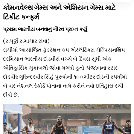
કોમનવેલ્થ ગેમ્સ અને એશિયન ગેમ્સ માટે
ટિકીટ કન્ફર્મ
પ્રથમ ભારતીય બનવાનું ગૌરવ પ્રાપ્ત કર્યું
(સંપૂર્ણ સમાચાર સેવા)
રાંચીમાં આયોજિત ફેડરેશન કપ એથ્લેટિક્સ ચેમ્પિયનશિપ
દરમિયાન ભારતીય દોડવીરો વચ્ચે બે દિવસ સુધી એક
ઐતિહાસિક મુકાબલો જોવા મળ્યો હતો. પંજાબના સ્ટાર
દોડવીર ગુરિન્દરવીર સિંહે પુરુષોની ૧૦૦ મીટર દોડની સ્પર્ધામાં
બે વાર નેશનલ રેકોર્ડ પોતાના નામે કરીને નવો ઇતિહાસ રચી
દીધો છે.