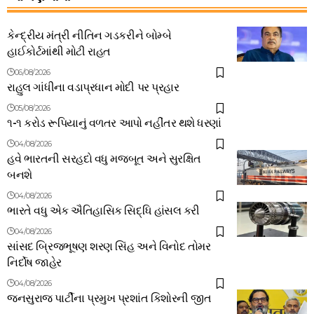
કેન્દ્રીય મંત્રી નીતિન ગડકરીને બોમ્બે
હાઈકોર્ટમાંથી મોટી રાહત
06/08/2026
રાહુલ ગાંધીના વડાપ્રધાન મોદી પર પ્રહાર
05/08/2026
૧-૧ કરોડ રૂપિયાનું વળતર આપો નહીંતર થશે ધરણાં
04/08/2026
હવે ભારતની સરહદો વધુ મજબૂત અને સુરક્ષિત
બનશે
04/08/2026
ભારતે વધુ એક ઐતિહાસિક સિદ્ધિ હાંસલ કરી
04/08/2026
સાંસદ બ્રિજભૂષણ શરણ સિંહ અને વિનોદ તોમર
નિર્દોષ જાહેર
04/08/2026
જનસુરાજ પાર્ટીના પ્રમુખ પ્રશાંત કિશોરની જીત