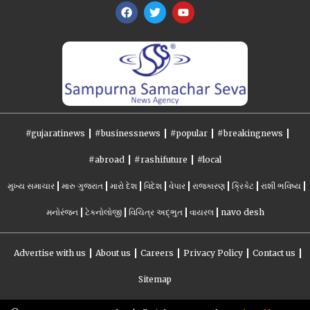
#gujaratinews
#businessnews
#popular
#breakingnews
#abroad
#rashifuture
#local
મુખ્ય સમાચાર
મારુ ગુજરાત
મારો દેશ
વિદેશ
વેપાર
રાજકારણ
ક્રિકેટ
રાશી ભવિષ્ય
મનોરંજન
ટેકનોલોજી
વિચિત્ર અદ્ભુત
વાયરલ
navo desh
Advertise with us
About us
Careers
Privacy Policy
Contact us
Sitemap