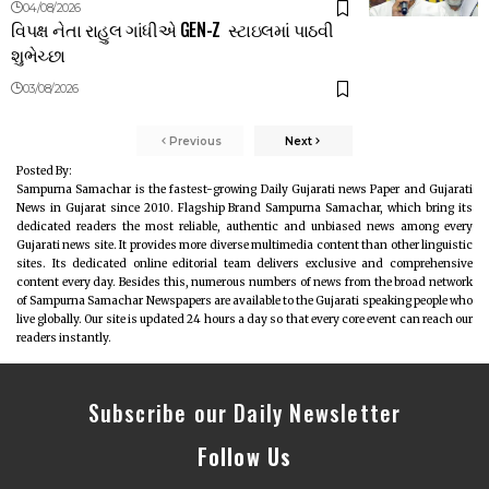
04/08/2026
વિપક્ષ નેતા રાહુલ ગાંધીએ GEN-Z સ્ટાઇલમાં પાઠવી
શુભેચ્છા
03/08/2026
Previous
Next
Posted By:
Sampurna Samachar is the fastest-growing Daily Gujarati news Paper and Gujarati
News in Gujarat since 2010. Flagship Brand Sampurna Samachar, which bring its
dedicated readers the most reliable, authentic and unbiased news among every
Gujarati news site. It provides more diverse multimedia content than other linguistic
sites. Its dedicated online editorial team delivers exclusive and comprehensive
content every day. Besides this, numerous numbers of news from the broad network
of Sampurna Samachar Newspapers are available to the Gujarati speaking people who
live globally. Our site is updated 24 hours a day so that every core event can reach our
readers instantly.
Subscribe our Daily Newsletter
Follow Us