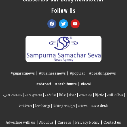
Follow Us
#gujaratinews
#businessnews
#popular
#breakingnews
#abroad
#rashifuture
#local
મુખ્ય સમાચાર
મારુ ગુજરાત
મારો દેશ
વિદેશ
વેપાર
રાજકારણ
ક્રિકેટ
રાશી ભવિષ્ય
મનોરંજન
ટેકનોલોજી
વિચિત્ર અદ્ભુત
વાયરલ
navo desh
Advertise with us
About us
Careers
Privacy Policy
Contact us