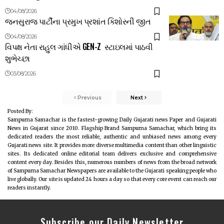
04/08/2026
જનસુરાજ પાર્ટીના પ્રમુખ પ્રશાંત કિશોરની જીત
04/08/2026
વિપક્ષ નેતા રાહુલ ગાંધીએ GEN-Z સ્ટાઇલમાં પાઠવી
શુભેચ્છા
03/08/2026
Previous
Next
Posted By:
Sampurna Samachar is the fastest-growing Daily Gujarati news Paper and Gujarati
News in Gujarat since 2010. Flagship Brand Sampurna Samachar, which bring its
dedicated readers the most reliable, authentic and unbiased news among every
Gujarati news site. It provides more diverse multimedia content than other linguistic
sites. Its dedicated online editorial team delivers exclusive and comprehensive
content every day. Besides this, numerous numbers of news from the broad network
of Sampurna Samachar Newspapers are available to the Gujarati speaking people who
live globally. Our site is updated 24 hours a day so that every core event can reach our
readers instantly.
Subscribe our Daily Newsletter