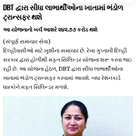
DBT દ્વારા સીધા લાભાર્થીઓના ખાતામાં ભંડોળ
ટ્રાન્સફર થશે
આ યોજનાનો ખર્ચ આશરે ૨૪૨.૭૭ કરોડ થશે
(સંપૂર્ણ સમાચાર સેવા)
દિલ્હીવાસીઓ માટે ખુશીના સમાચાર છે. રેખા ગુપ્તાની દિલ્હી
સરકાર દ્વારા હોળીથી મફત સિલિન્ડર યોજના શરૂ કરવા જઇ
રહી છે. આ યોજના હેઠળ, DBT દ્વારા સીધા લાભાર્થીઓના
ખાતામાં ભંડોળ ટ્રાન્સફર કરવામાં આવશે. બધા રેશનકાર્ડ
ધારકોને મફત સિલિન્ડર મળશે.