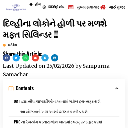
હોમ
મુખ્ય સમાચાર
મારું ગુજરા
વિડિઓ
શોધ
દિલ્હીના લોકોને હોળી પર મળશે
મફત સિલિન્ડર !!
મારો દેશ
Share this Article:
Last Updated on
25/02/2026
by
Sampurna
Samachar
Contents
DBT દ્વારા સીધા લાભાર્થીઓના ખાતામાં ભંડોળ ટ્રાન્સફર થશે
આ યોજનાનો ખર્ચ આશરે ૨૪૨.૭૭ કરોડ થશે
PNG નો ઉપયોગ કરનારાઓના ખાતામાં ૮૫૩ ટ્રાન્સફર કરાશે