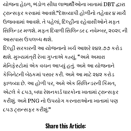
યોજના હેઠળ, ભંડોળ સીધા લાભાર્થીઓના ખાતામાં DBT દ્વારા
ટ્રાન્સફર કરવામાં આવશે.”દેશવ્યાપી હોળીનો તહેવાર ૪ માર્ચે
ઉજવવામાં આવશે. તે પહેલાં, દિલ્હીના રહેવાસીઓને મફત
સિલિન્ડર મળશે. મફત દિવાળી સિલિન્ડર ૮ નવેમ્બર, ૨૦૨૬ ની
આસપાસ ઉપલબ્ધ થશે.
દિલ્હી સરકારની આ યોજનાનો ખર્ચ આશરે ૨૪૨.૭૭ કરોડ
થશે. મુખ્યમંત્રી રેખા ગુપ્તાએ કહ્યું, “અમે અમારા
મેનિફેસ્ટોમાં એક વચન આપ્યું હતું. અમે આ યોજનાને
કેબિનેટની બેઠકમાં પસાર કરી. અમે આ માટે ૨૪૨ કરોડ
ફાળવ્યા છે. આ હોળી પર, અમે એક સિલિન્ડરની કિંમત,
એટલે કે ૮૫૩, બધા રેશનકાર્ડ ધારકોના ખાતામાં ટ્રાન્સફર
કરીશું. અમે PNG નો ઉપયોગ કરનારાઓના ખાતામાં પણ
૮૫૩ ટ્રાન્સફર કરીશું.”
Share this Article: