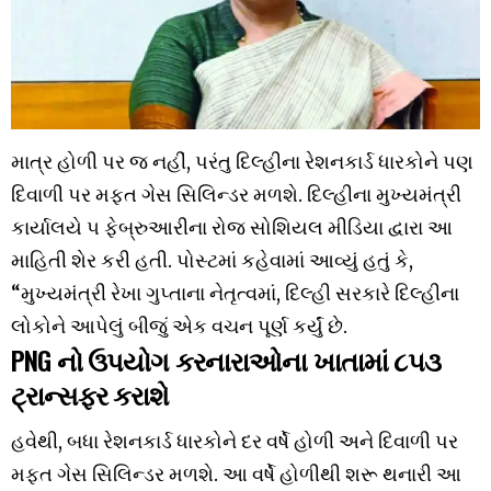
માત્ર હોળી પર જ નહીં, પરંતુ દિલ્હીના રેશનકાર્ડ ધારકોને પણ
દિવાળી પર મફત ગેસ સિલિન્ડર મળશે. દિલ્હીના મુખ્યમંત્રી
કાર્યાલયે ૫ ફેબ્રુઆરીના રોજ સોશિયલ મીડિયા દ્વારા આ
માહિતી શેર કરી હતી. પોસ્ટમાં કહેવામાં આવ્યું હતું કે,
“મુખ્યમંત્રી રેખા ગુપ્તાના નેતૃત્વમાં, દિલ્હી સરકારે દિલ્હીના
લોકોને આપેલું બીજું એક વચન પૂર્ણ કર્યું છે.
PNG નો ઉપયોગ કરનારાઓના ખાતામાં ૮૫૩
ટ્રાન્સફર કરાશે
હવેથી, બધા રેશનકાર્ડ ધારકોને દર વર્ષે હોળી અને દિવાળી પર
મફત ગેસ સિલિન્ડર મળશે. આ વર્ષે હોળીથી શરૂ થનારી આ