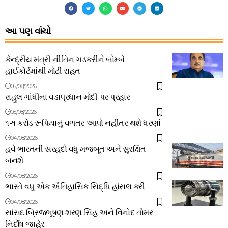
આ પણ વાંચો
કેન્દ્રીય મંત્રી નીતિન ગડકરીને બોમ્બે
હાઈકોર્ટમાંથી મોટી રાહત
06/08/2026
રાહુલ ગાંધીના વડાપ્રધાન મોદી પર પ્રહાર
05/08/2026
૧-૧ કરોડ રૂપિયાનું વળતર આપો નહીંતર થશે ધરણાં
04/08/2026
હવે ભારતની સરહદો વધુ મજબૂત અને સુરક્ષિત
બનશે
04/08/2026
ભારતે વધુ એક ઐતિહાસિક સિદ્ધિ હાંસલ કરી
04/08/2026
સાંસદ બ્રિજભૂષણ શરણ સિંહ અને વિનોદ તોમર
નિર્દોષ જાહેર