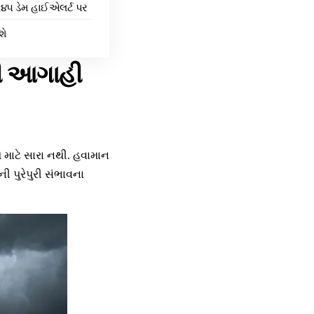
૧૪૫ ડેમ હાઈએલર્ટ પર
શે
ની આગાહી
 માટે સારા નથી. હવામાન
પુરેપુરી સંભાવના