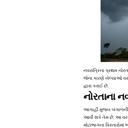
નવરાત્રિના પ્રથમ નો
જેના કારણે ખેલ્યાઓ વર
દ્વારા કરાઈ છે.
નોરતાના નવ
આગાહી મુજબ બંગાળની 
આવી શકે તેમ છે. આ વરસ
મોટાભાગના વિસ્તારોમા