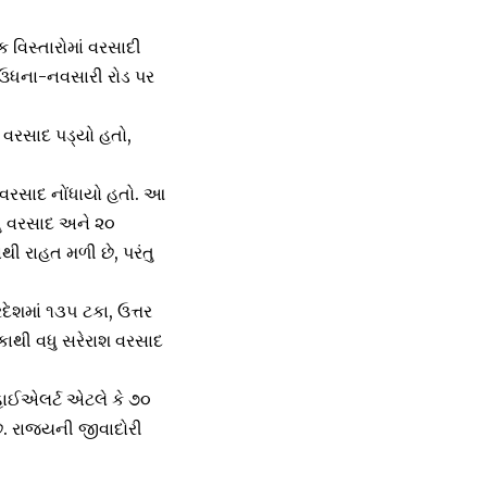
 વિસ્તારોમાં વરસાદી
ા ઉધના-નવસારી રોડ પર
ુ વરસાદ પડ્યો હતો,
ંચ વરસાદ નોંધાયો હતો. આ
ધુ વરસાદ અને ૨૦
ી રાહત મળી છે, પરંતુ
દેશમાં ૧૩૫ ટકા, ઉત્તર
 ટકાથી વધુ સરેરાશ વરસાદ
 હાઈએલર્ટ એટલે કે ૭૦
છે. રાજ્યની જીવાદોરી