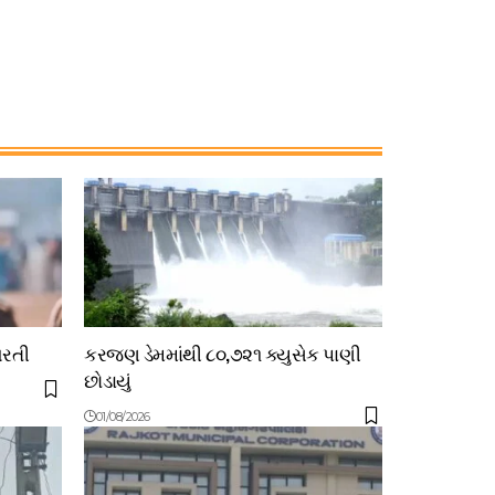
ભરતી
કરજણ ડેમમાંથી ૮૦,૭૨૧ ક્યુસેક પાણી
છોડાયું
01/08/2026