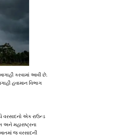
ગાહી કરવામાં આવી છે.
 આગાહી હવામાન વિભાગ
ે વરસાદનો એક રાઉન્ડ
 અને મહારાષ્ટ્રના
રૂઆતમાં જ વરસાદની