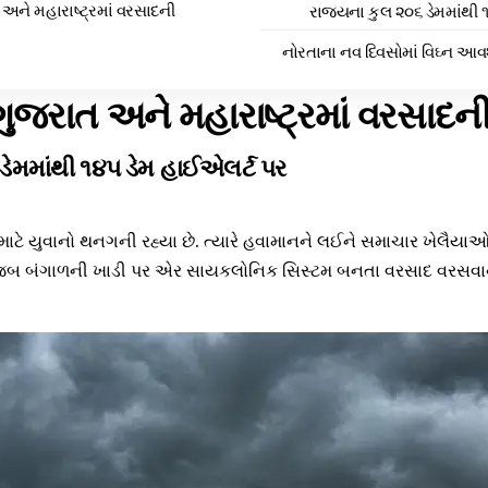
અને મહારાષ્ટ્રમાં વરસાદની
રાજ્યના કુલ ૨૦૬ ડેમમાંથી 
નોરતાના નવ દિવસોમાં વિઘ્ન આવ
ગુજરાત અને મહારાષ્ટ્રમાં વરસાદ
ડેમમાંથી ૧૪૫ ડેમ હાઈએલર્ટ પર
 માટે યુવાનો થનગની રહ્યા છે. ત્યારે હવામાનને લઈને સમાચાર ખેલૈયાઓ
ુજબ બંગાળની ખાડી પર એર સાયકલોનિક સિસ્ટમ બનતા વરસાદ વરસવાની 