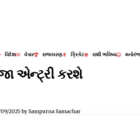
વિદેશ
વેપાર
રાજકારણ
ક્રિકેટ
રાશી ભવિષ્ય
મનોરં
જા એન્ટ્રી કરશે
/09/2025
by
Sampurna Samachar