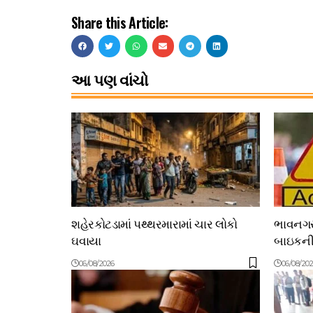
Share this Article:
આ પણ વાંચો
શહેરકોટડામાં પથ્થરમારામાં ચાર લોકો
ભાવનગરન
ઘવાયા
બાઇકની 
06/08/2026
06/08/20