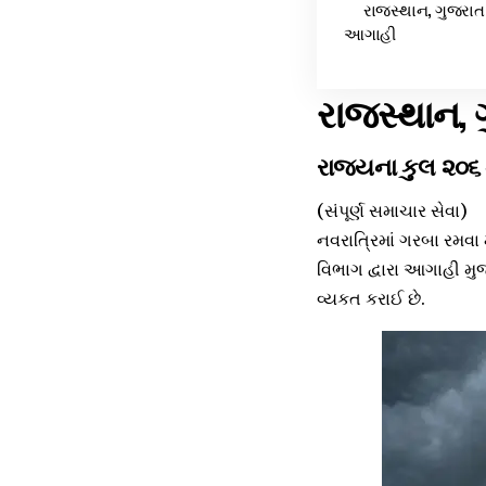
રાજસ્થાન, ગુજરાત 
આગાહી
રાજસ્થાન, 
રાજ્યના કુલ ૨૦૬ 
(સંપૂર્ણ સમાચાર સેવા)
નવરાત્રિમાં ગરબા રમવા
વિભાગ દ્વારા આગાહી મ
વ્યકત કરાઈ છે.