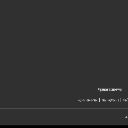
#gujaratinews
મુખ્ય સમાચાર
મારુ ગુજરાત
માર
A