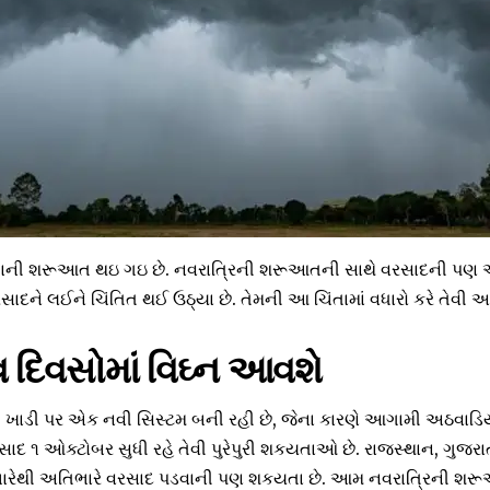
રતાની શરૂઆત થઇ ગઇ છે. નવરાત્રિની શરૂઆતની સાથે વરસાદની પણ આ
સાદને લઈને ચિંતિત થઈ ઉઠ્યા છે. તેમની આ ચિંતામાં વધારો કરે તેવી
 દિવસોમાં વિઘ્ન આવશે
ખાડી પર એક નવી સિસ્ટમ બની રહી છે, જેના કારણે આગામી અઠવાડિય
ાદ ૧ ઓક્ટોબર સુધી રહે તેવી પુરેપુરી શકયતાઓ છે. રાજસ્થાન, ગુજરાત
ં ભારેથી અતિભારે વરસાદ પડવાની પણ શકયતા છે. આમ નવરાત્રિની શ