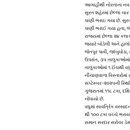
આગાહીથી નોરતાના નવ દિ
સુરત શહેરમાં છેલ્લા ચા
પાણી ભરાઇ ગયા છે. સુર
પાણી ભરાઈ ગયા હતા, જે
રાજ્યમાં છેલ્લા ૨૪ કલાક
જ્યારે બોડેલી અને હાલો
જેતપુર પાવી, જાંબુઘોડા,
ઉપરાંત, ૩૫ તાલુકાઓમાં
તાલુકાઓમાં ૧ ઈંચથી વધ
નીચાણવાળા વિસ્તારોમાં 
સપ્ટેમ્બર-૨૦૨૫ની સ્થિત
ગુજરાતમાં ૧૧૮ ટકા, દક્ષ
નોંધાયો છે.
વધુમાં સાવર્ત્રિક વરસ
થી ૧૦૦ ટકા વચ્ચે ભરાયા 
સમાન સરદાર સરોવર ડેમમ