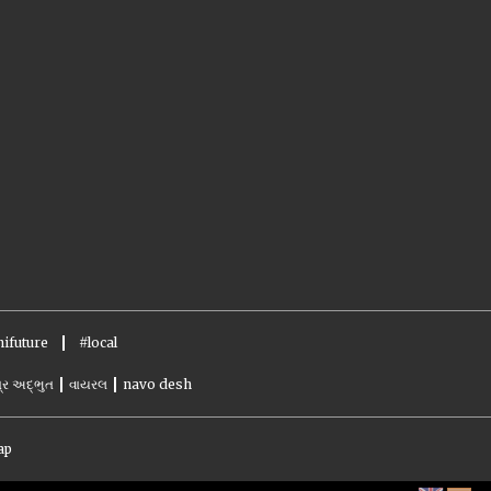
ifuture
#local
્ર અદ્ભુત
વાયરલ
navo desh
ap