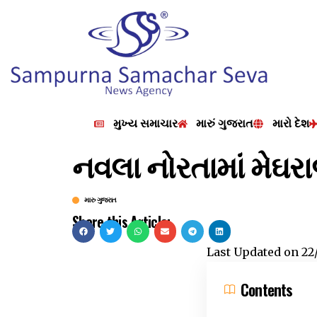
મુખ્ય સમાચાર
મારું ગુજરાત
મારો દેશ
નવલા નોરતામાં મેઘરા
મારુ ગુજરાત
Share this Article:
Last Updated on
22
Contents