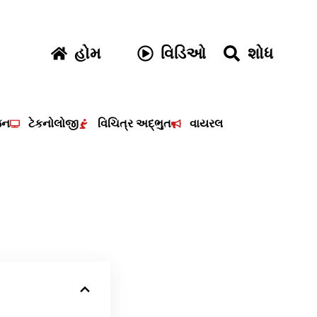
હોમ
વિડિઓ
શોધ
જન
ટેકનોલોજી
વિચિત્ર અદ્ભુત
વાયરલ