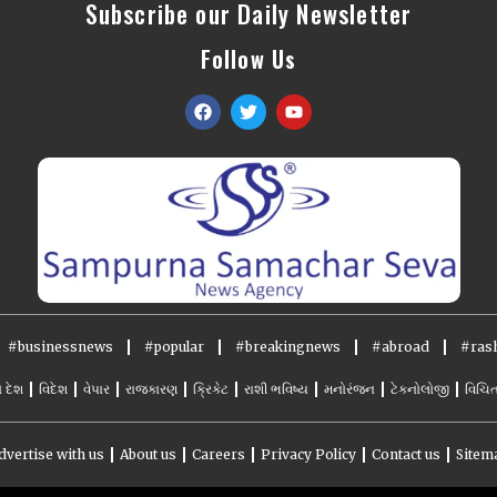
Subscribe our Daily Newsletter
Follow Us
#businessnews
#popular
#breakingnews
#abroad
#rash
ો દેશ
વિદેશ
વેપાર
રાજકારણ
ક્રિકેટ
રાશી ભવિષ્ય
મનોરંજન
ટેકનોલોજી
વિચિત
dvertise with us
About us
Careers
Privacy Policy
Contact us
Sitem