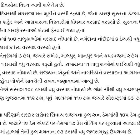
વસોમાં વિઘ્ન આવી શકે તેમ છે.
ર દિવસથી મેઘરાજા મન મૂકીને વરસી રહ્યા છે, જેના કારણે સુરતના કેટલાક
ત શહેર અને આસપાસના વિસ્તારોમાં ધોધમાર વરસાદ વરસ્યો છે. સુરતન
ના કારણે રસ્તાઓ બેટમાં ફેરવાઈ ગયા હતા.
માં ૧૦૪ તાલુકાઓમાં વરસાદ નોંધાયો છે. નર્મદાના નાંદોદમાં ૪ ઇંચથી વધ
લમાં ૪ ઇંચ વરસાદ વરસ્યો હતો.
 નેત્રંગમાં ૩ ઇંચ, જ્યારે સંખેડા, માલપુર, ખાનપુર અને કપડવંજમાં ૨ ઇ
 ૧ ઇંચથી વધુ વરસાદ પડ્યો હતો. રાજ્યના ૧૧ તાલુકાઓમાં ૨ ઈંચથી વ
ુ વરસાદ નોંધાયો છે. રાજ્યના ખેડૂતો અને નાગરિકોને વરસાદના આગમનથ
રહેતા લોકોને સાવચેતી રાખવા જણાવવામાં આવ્યું છે.
િએ સરેરાશ ૧૦૮ ટકાથી વધુ વરસાદ નોંધાયો છે. જેમાં સૌથી વધુ કચ્છ પ્ર
િણ ગુજરાતમાં ૧૧૨ ટકા, પૂર્વ-મધ્યમમાં ૧૧૦ ટકા જ્યારે સૌરાષ્ટ્રમાં ૯૩
ાદના પરિણામે સરદાર સરોવર સિવાય રાજ્યના કુલ ૨૦૬ ડેમમાંથી ૧૪૫ ડેમ
છે. જ્યારે ૧૨ ડેમ એલર્ટ પર તેમજ ૧૭ ડેમ વોર્નિંગ પર મૂકવામાં આવ્યા 
ાં હાલમાં તેની કુલ ક્ષમતાના ૯૩ ટકાથી વધુ જળસંગ્રહ ઉપલબ્ધ છે.