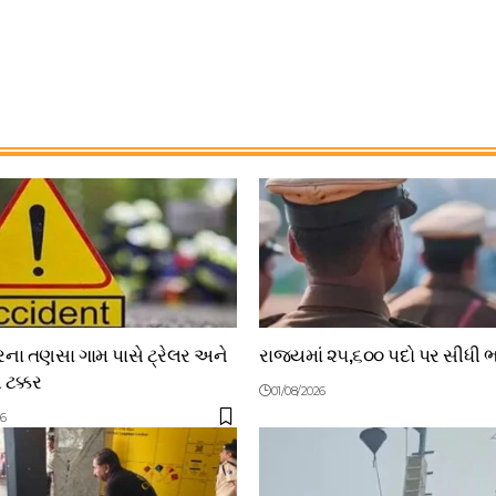
ા તણસા ગામ પાસે ટ્રેલર અને
રાજ્યમાં ૨૫,૬૦૦ પદો પર સીધી 
ટક્કર
01/08/2026
26