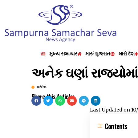
મુખ્ય સમાચાર
મારું ગુજરાત
મારો દેશ
અનેક ઘણાં રાજ્યોમા
મારો દેશ
Share this Article:
Last Updated on
10
Contents