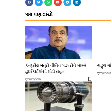
આ પણ વાંચો
કેન્દ્રીય મંત્રી નીતિન ગડકરીને બોમ્બે
રાહુલ ગા
હાઈકોર્ટમાંથી મોટી રાહત
05/08/20
06/08/2026