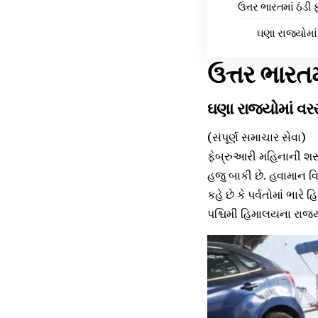
ઉત્તર ભારતમાં ઠંડ
ઘણા રાજ્યોમાં
ઉત્તર ભારત
ઘણા રાજ્યોમાં વરસ
(સંપૂર્ણ સમાચાર સેવા)
ફેબ્રુઆરી મહિનાની શર
હજુ બાકી છે. હવામાન વ
કહે છે કે પર્વતોમાં ભાર
પશ્ચિમી હિમાલયના રાજ્ય