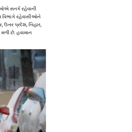
ીઓએ સતર્ક રહેવાની
ાન વિભાગે રહેવાસીઓને
ઉત્તર પ્રદેશ, બિહાર,
ત મળી છે. હવામાન