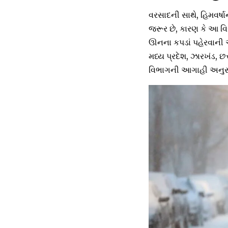
વરસાદની સાથે, હિમવર્ષ
જરૂર છે, કારણ કે આ વિ
ઊનના કપડાં પહેરવાની અ
મધ્ય પ્રદેશ, ઝારખંડ, છ
વિભાગની આગાહી અનુસાર