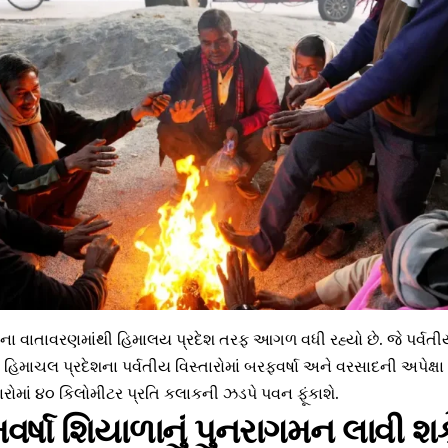
રના વાતાવરણમાંથી હિમાલય પ્રદેશ તરફ આગળ વધી રહ્યો છે. જે પર્વતીય 
 હિમાચલ પ્રદેશના પર્વતીય વિસ્તારોમાં બરફવર્ષા અને વરસાદની અપેક્
ારોમાં ૪૦ કિલોમીટર પ્રતિ કલાકની ઝડપે પવન ફૂંકાશે.
િમવર્ષા શિયાળાનું પુનરાગમન લાવી શક