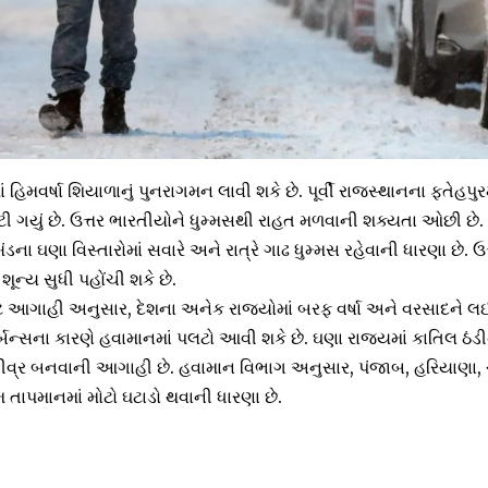
ાં હિમવર્ષા શિયાળાનું પુનરાગમન લાવી શકે છે. પૂર્વી રાજસ્થાનના ફતેહપુ
ઘટી ગયું છે. ઉત્તર ભારતીયોને ધુમ્મસથી રાહત મળવાની શક્યતા ઓછી 
ખંડના ઘણા વિસ્તારોમાં સવારે અને રાત્રે ગાઢ ધુમ્મસ રહેવાની ધારણા છે. 
ૂન્ય સુધી પહોંચી શકે છે.
ટ આગાહી અનુસાર, દેશના અનેક રાજ્યોમાં બરફ વર્ષા અને વરસાદને લ
સ્ટર્બન્સના કારણે હવામાનમાં પલટો આવી શકે છે. ઘણા રાજ્યમાં કાતિલ ઠંડ
ી તીવ્ર બનવાની આગાહી છે. હવામાન વિભાગ અનુસાર, પંજાબ, હરિયાણા, 
મ તાપમાનમાં મોટો ઘટાડો થવાની ધારણા છે.