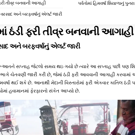
ી ફરી તીવ્ર બનવાની આગાહી
પર્વતોમાં હિમવર્ષા શિયાળાનું પુ
 વરસાદ અને બરફવર્ષાનું એલર્ટ જારી
માં ઠંડી ફરી તીવ્ર બનવાની આગાહી
ાદ અને બરફવર્ષાનું એલર્ટ જારી
ૂઆતને સપ્તાહ જેટલો સમય થઇ ગયો છે ત્યારે આ સપ્તાહ પછી પણ શિય
િભાગે ચેતવણી જારી કરી છે, જેમાં ઠંડી ફરી આવવાની આગાહી કરવામાં
ે હિમવર્ષા થઈ શકે છે. આનાથી મેદાની વિસ્તારોમાં ફરી એકવાર કાતિલ ઠંડી
ોમાં હવામાનમાં ફેરફારનો સંકેત આપ્યો છે.