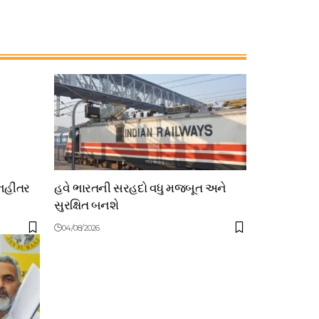
નહીંતર
હવે ભારતની સરહદો વધુ મજબૂત અને
સુરક્ષિત બનશે
04/08/2026