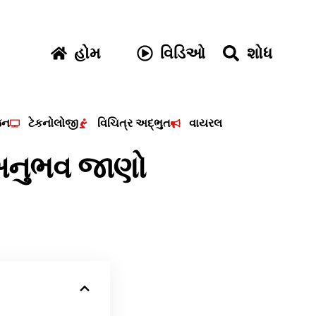
હોમ
વિડિઓ
શોધ
જન
ટેકનોલોજી
વિચિત્ર અદ્ભુત
વાયરલ
 અનુભવ જાણો