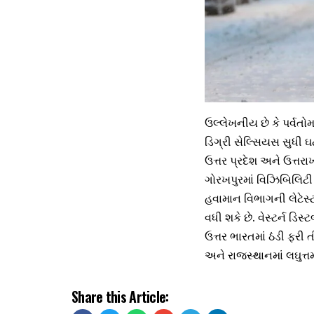
ઉલ્લેખનીય છે કે પર્વતોમ
ડિગ્રી સેલ્સિયસ સુધી 
ઉત્તર પ્રદેશ અને ઉત્તરા
ગોરખપુરમાં વિઝિબિલિટી શ
હવામાન વિભાગની લેટેસ્
વધી શકે છે. વેસ્ટર્ન ડિ
ઉત્તર ભારતમાં ઠંડી ફર
અને રાજસ્થાનમાં લઘુત્ત
Share this Article: