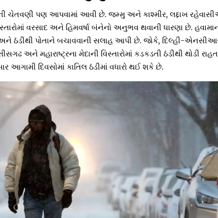
ાની ચેતવણી પણ આપવામાં આવી છે. જમ્મુ અને કાશ્મીર, લદ્દાખ રહેવાસ
સ્તારોમાં વરસાદ અને હિમવર્ષા બંનેનો અનુભવ થવાની ધારણા છે. હવામ
ને ઠંડીથી પોતાને બચાવવાની સલાહ આપી છે. જોકે, દિલ્હી-એનસીઆર, 
ત્તીસગઢ અને મહારાષ્ટ્રના મેદાની વિસ્તારોમાં કડકડતી ઠંડીથી થોડી રાહ
 આગામી દિવસોમાં કાતિલ ઠંડીમાં વધારો થઈ શકે છે.