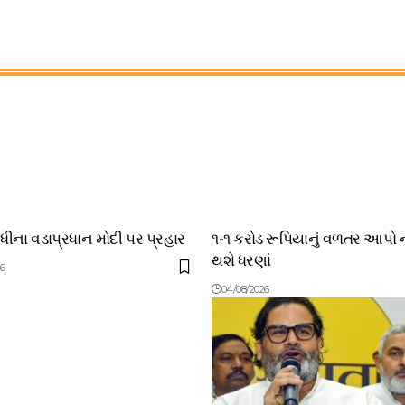
ંધીના વડાપ્રધાન મોદી પર પ્રહાર
૧-૧ કરોડ રૂપિયાનું વળતર આપો 
થશે ધરણાં
26
04/08/2026