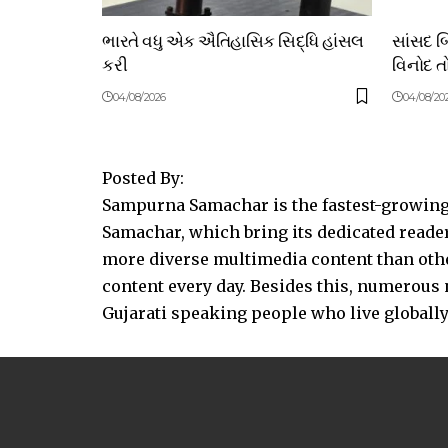
ભારતે વધુ એક ઐતિહાસિક સિદ્ધિ હાંસલ
સાંસદ 
કરી
વિનોદ તો
04/08/2026
04/08/20
Posted By:
Sampurna Samachar is the fastest-growing 
Samachar, which bring its dedicated reader
more diverse multimedia content than other
content every day. Besides this, numerou
Gujarati speaking people who live globally.