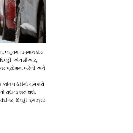
રમાં લઘુત્તમ તાપમાન ૪.૯
છે. દિલ્હી-એનસીઆર,
ઉત્તર પ્રદેશના બરેલી અને
ઈ કાતિલ ઠંડીનો ચમકારો
ીનો રાઉન્ડ શરુ થશે.
ચંદીગઢ, દિલ્હી-દ્ગઝ્રઇ