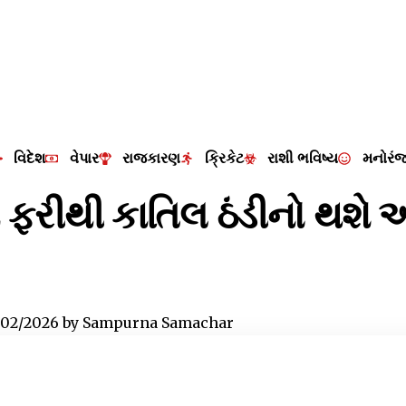
વિદેશ
વેપાર
રાજકારણ
ક્રિકેટ
રાશી ભવિષ્ય
મનોરં
ં ફરીથી કાતિલ ઠંડીનો થશે
/02/2026
by
Sampurna Samachar