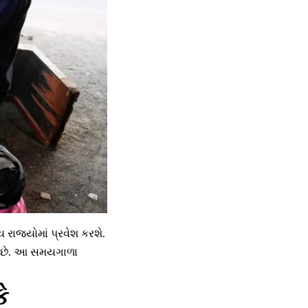
રાજ્યોમાં પ્રવેશ કરશે.
ષા છે. આ સમયગાળા
ે