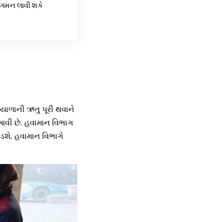
નરાગમન લાવી શકે
ાળાની ઋતુ પૂરી થવાને
 આવી છે. હવામાન વિભાગ
 પડશે. હવામાન વિભાગે