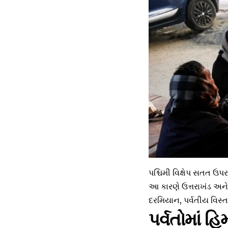
પશ્ચિમી વિક્ષેપ સતત ઉપ
આ કારણે ઉત્તરાખંડ અને
દરમિયાન, પર્વતીય વિસ્ત
પર્વતોમાં હ