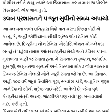
પોલીસ તરીકે થયું, ત્યારે આ જિમખાના ક્લબ મારા જ પોલીસ
વિસ્તારનો એક ભાગ હતો.
ક્લબ પ્રશાસનને ૫ જૂન સુધીનો સમય અપાયો
આ ક્લબના ભવ્ય ઇતિહાસ વિશે વાત કરતા કિરણ બેદીએ
કહ્યું કે, અહીં એશિયાના સૌથી શ્રેષ્ઠ લોન ટેનિસ કોર્ટ
આવેલા છે. દિલ્હીમાં લોન ટેનિસ એસોસિએશન કોમ્પ્લેક્સ
બન્યું તે પહેલા તમામ આંતરરાષ્ટ્રીય મેચો અને ડેવિસ કપના
મુકાબલા અહીં જ રમાતા હતા. મેં રામનાથન કૃષ્ણન, જયદીપ
મુખર્જી, અમૃતરાજ બ્રધર્સ અને નિરુપમા માંકડ જેવા ભારતના
દિગ્ગજ ટેનિસ ખેલાડીઓને અહીં રમતા જોયા છે. આ સિવાય
અહીં ૧૦૦ વર્ષ જૂનો સ્વિમિંગ પૂલ, સ્ક્વોશ કોર્ટ, આધુનિક જીમ
અને દેશની સૌથી શ્રેષ્ઠ લાઈબ્રેરી આવેલી છે, જેમાં પૂર્વ
કેન્દ્રીય મંત્રી અરુણ જેટલીએ પણ નવો પૂલ બનાવવામાં
મદદ કરી હતી.
કિરણ બેદી વર્ષ ૧૯૭૫માં એક મહિલા સભ્ય તરીકે આ ક્લબમાં