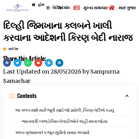
હોમ
મુખ્ય સમાચાર
મારું ગુજરા
વિડિઓ
શોધ
દિલ્હી જિમખાના ક્લબને ખાલી
કરવાના આદેશની કિરણ બેદી નારાજ
મારો દેશ
Share this Article:
Last Updated on
28/05/2026
by
Sampurna
Samachar
Contents
આ ક્લબ સાથે મારી જૂની યાદો જોડાયેલી , કિરણ બેદીએ કહ્યું
ભારતના દિગ્ગજ ટેનિસ ખેલાડીઓને અહીં રમતા જોયા
ક્લબ પ્રશાસનને ૫ જૂન સુધીનો સમય અપાયો