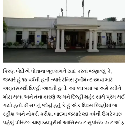
કિરણ બેદીએ પોતાના ભૂતકાળને યાદ કરતાં જણાવ્યું કે,
જ્યારે હું ૧૪ વર્ષની હતી ત્યારે ટેનિસ ટુર્નામેન્ટ રમવા માટે
અમૃતસરથી દિલ્હી આવતી હતી. આ ક્લબમાં જ અમે રમીને
મોટા થયા અને તેના કારણે જ મને દિલ્હી શહેર સાથે પ્રેમ થઈ
ગયો હતો. મેં સપનું જોયું હતું કે હું એક દિવસ દિલ્હીમાં જ
રહીશ અને નોકરી કરીશ. બાદમાં જ્યારે ૨૪ વર્ષની ઉંમરે મારું
પહેલું પોસ્ટિંગ ચાણક્યપુરીમાં આસિસ્ટન્ટ સુપરિટેન્ડન્ટ ઑફ