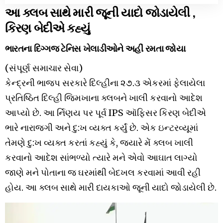
આ ક્લબ સાથે મારી જૂની યાદો જોડાયેલી ,
કિરણ બેદીએ કહ્યું
ભારતના દિગ્ગજ ટેનિસ ખેલાડીઓને અહીં રમતા જોયા
(સંપૂર્ણ સમાચાર સેવા)
કેન્દ્રની ભાજપ સરકારે દિલ્હીના ૨૭.૩ એકરમાં ફેલાયેલા
પ્રતિષ્ઠિત દિલ્હી જિમખાના ક્લબને ખાલી કરવાનો આદેશ
આપ્યો છે. આ ર્નિણય પર પૂર્વ IPS ઑફિસર કિરણ બેદીએ
ભારે નારાજગી અને દુ:ખ વ્યક્ત કર્યું છે. એક ઇન્ટરવ્યૂમાં
તેમણે દુ:ખ વ્યક્ત કરતાં કહ્યું કે, જ્યારે મેં ક્લબ ખાલી
કરવાનો આદેશ સાંભળ્યો ત્યારે મને એવો આઘાત લાગ્યો
જાણે મને પોતાના જ ઘરમાંથી બેદખલ કરવામાં આવી રહી
હોય. આ ક્લબ સાથે મારી દાયકાઓ જૂની યાદો જોડાયેલી છે.