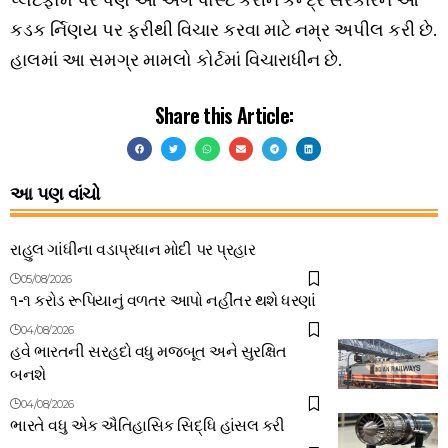
કડક ર્નિણય પર ફરીથી વિચાર કરવા માટે નમ્ર અપીલ કરી છે.
હાલમાં આ સમગ્ર મામલો કોર્ટમાં વિચારાધીન છે.
Share this Article:
આ પણ વાંચો
રાહુલ ગાંધીના વડાપ્રધાન મોદી પર પ્રહાર
05/08/2026
૧-૧ કરોડ રૂપિયાનું વળતર આપો નહીંતર થશે ધરણાં
04/08/2026
હવે ભારતની સરહદો વધુ મજબૂત અને સુરક્ષિત
બનશે
04/08/2026
ભારતે વધુ એક ઐતિહાસિક સિદ્ધિ હાંસલ કરી