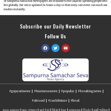
of Sampurna Samachar Newspapers are available to the Gujarati speaking people who
live globally. Our site is updated 24 hours a day so that every core event can reach our
readers instantly.
Subscribe our Daily Newsletter
Follow Us
#gujaratinews
#businessnews
#popular
#breakingnews
#abroad
#rashifuture
#local
મુખ્ય સમાચાર
મારુ ગુજરાત
મારો દેશ
વિદેશ
વેપાર
રાજકારણ
ક્રિકેટ
રાશી ભવિષ્ય