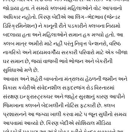
જોડાયા હતા. તે સમયે ક્લબમાં મહિલાઓને વોટ આપવાનો
અધિકાર નહોતો. કિરણ બેદીએ આ લિંગ-ભેદભાવ (જેન્ડર
ડિસ્ક્રિમિનેશન) ને કાનૂની રીતે પડકારીને ક્લબના નિયમો
બદલાયા હતા અને મહિલાઓને સમાન હક મળ્યો હતો. આ
ક્લબ માત્ર અમીરો માટે નહીં પરંતુ નિવૃત્ત પેન્શનરો, વરિષ્ઠ
નાગરિકો અને મધ્યમવર્ગીય સરકારી પરિવારો માટે એક બીજા
ઘર સમાન છે, જ્યાં વાજબી ભાવે ભોજન અને બેકરીની
સુવિધાઓ મળે છે.
આવાસ અને શહેરી બાબતોના મંત્રાલય હેઠળની જમીન અને
વિકાસ કચેરીએ સંવેદનશીલ સફદરજંગ રોડ વિસ્તારમાં
સંરક્ષણ ઇન્ફ્રાસ્ટ્રક્ચર અને જાહેર સુરક્ષાનું કારણ આપીને
જિમખાના ક્લબને બેદખલીની નોટિસ ફટકારી છે. ક્લબ
પ્રશાસનને આ જગ્યા ખાલી કરવા માટે ૫ જૂન સુધીનો સમય
આપવામાં આવ્યો છે. કિરણ બેદીએ સોશિયલ મીડિયા
પ્લેટફોર્મ પર પણ આ અંગે પોસ્ટ કરીને કેન્દ્ર સરકારને આ