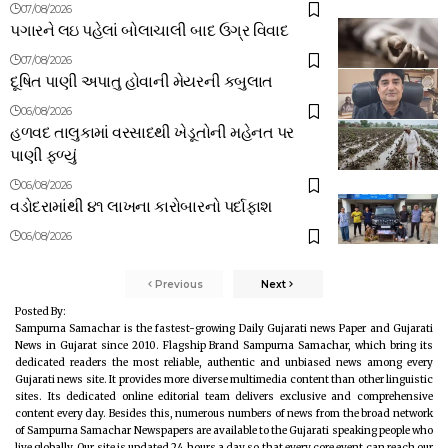
07/08/2026
પગારને લઇ પહેલાં બોલાચાલી બાદ ઉગ્ર વિવાદ
07/08/2026
દૂષિત પાણી અપાતુ હોવાની મેયરની કબુલાત
06/08/2026
હળવદ તાલુકામાં વરસાદથી ખેડૂતોની મહેનત પર
પાણી ફળ્યું
06/08/2026
વડોદરામાંથી ૪૧ લાખના કારોબારનો પર્દાફાશ
06/08/2026
Previous
Next
Posted By:
Sampurna Samachar is the fastest-growing Daily Gujarati news Paper and Gujarati
News in Gujarat since 2010. Flagship Brand Sampurna Samachar, which bring its
dedicated readers the most reliable, authentic and unbiased news among every
Gujarati news site. It provides more diverse multimedia content than other linguistic
sites. Its dedicated online editorial team delivers exclusive and comprehensive
content every day. Besides this, numerous numbers of news from the broad network
of Sampurna Samachar Newspapers are available to the Gujarati speaking people who
live globally. Our site is updated 24 hours a day so that every core event can reach our