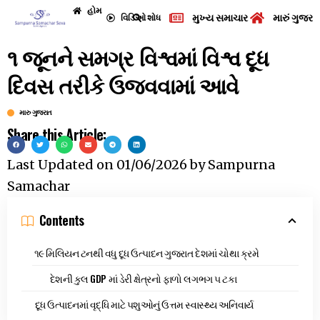
હોમ
મુખ્ય સમાચાર
મારું ગુજરા
વિડિઓ
શોધ
૧ જૂનને સમગ્ર વિશ્વમાં વિશ્વ દૂધ
દિવસ તરીકે ઉજવવામાં આવે
મારુ ગુજરાત
Share this Article:
Last Updated on
01/06/2026
by
Sampurna
Samachar
Contents
૧૯ મિલિયન ટનથી વધુ દૂધ ઉત્પાદન ગુજરાત દેશમાં ચોથા ક્રમે
દેશની કુલ GDP માં ડેરી ક્ષેત્રનો ફાળો લગભગ ૫ ટકા
દૂધ ઉત્પાદનમાં વૃદ્ધિ માટે પશુઓનું ઉત્તમ સ્વાસ્થ્ય અનિવાર્ય