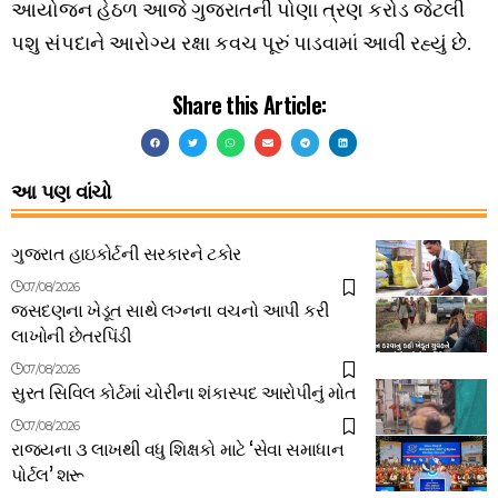
આયોજન હેઠળ આજે ગુજરાતની પોણા ત્રણ કરોડ જેટલી
પશુ સંપદાને આરોગ્ય રક્ષા કવચ પૂરું પાડવામાં આવી રહ્યું છે.
Share this Article:
આ પણ વાંચો
ગુજરાત હાઇકોર્ટની સરકારને ટકોર
07/08/2026
જસદણના ખેડૂત સાથે લગ્નના વચનો આપી કરી
લાખોની છેતરપિંડી
07/08/2026
સુરત સિવિલ કોર્ટમાં ચોરીના શંકાસ્પદ આરોપીનું મોત
07/08/2026
રાજ્યના ૩ લાખથી વધુ શિક્ષકો માટે ‘સેવા સમાધાન
પોર્ટલ’ શરૂ