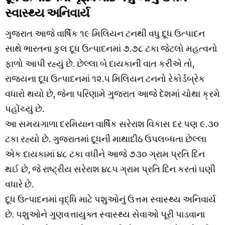
સ્વાસ્થ્ય અનિવાર્ય
ગુજરાત આજે વાર્ષિક ૧૯ મિલિયન ટનથી વધુ દૂધ ઉત્પાદન
સાથે ભારતના કુલ દૂધ ઉત્પાદનમાં ૭.૭૮ ટકા જેટલો મહત્વનો
ફાળો આપી રહ્યું છે. છેલ્લા બે દાયકાની વાત કરીએ તો,
રાજ્યના દૂધ ઉત્પાદનમાં ૧૨.૫ મિલિયન ટનનો રેકોર્ડબ્રેક
વધારો થયો છે, જેના પરિણામે ગુજરાત આજે દેશમાં ચોથા ક્રમે
પહોંચ્યું છે.
આ સમયગાળા દરમિયાન વાર્ષિક સરેરાશ વિકાસ દર પણ ૯.૩૦
ટકા રહ્યો છે. ગુજરાતમાં દૂધની માથાદીઠ ઉપલબ્ધતા છેલ્લા
એક દાયકામાં ૪૮ ટકા વધીને આજે ૭૩૦ ગ્રામ પ્રતિ દિન
થઈ છે, જે રાષ્ટ્રીય સરેરાશ ૪૮૫ ગ્રામ પ્રતિ દિન કરતાં ઘણી
વધારે છે.
દૂધ ઉત્પાદનમાં વૃદ્ધિ માટે પશુઓનું ઉત્તમ સ્વાસ્થ્ય અનિવાર્ય
છે. પશુઓને ગુણવત્તાયુક્ત સ્વાસ્થ્ય સેવાઓ પૂરી પાડવાના