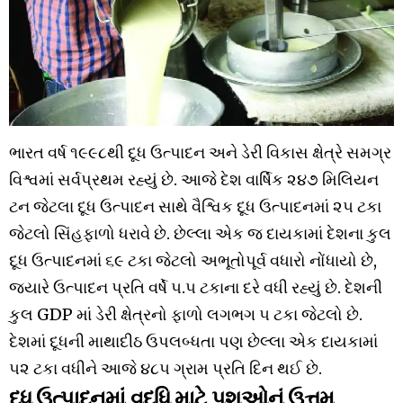
ભારત વર્ષ ૧૯૯૮થી દૂધ ઉત્પાદન અને ડેરી વિકાસ ક્ષેત્રે સમગ્ર
વિશ્વમાં સર્વપ્રથમ રહ્યું છે. આજે દેશ વાર્ષિક ૨૪૭ મિલિયન
ટન જેટલા દૂધ ઉત્પાદન સાથે વૈશ્વિક દૂધ ઉત્પાદનમાં ૨૫ ટકા
જેટલો સિંહફાળો ધરાવે છે. છેલ્લા એક જ દાયકામાં દેશના કુલ
દૂધ ઉત્પાદનમાં ૬૯ ટકા જેટલો અભૂતોપૂર્વ વધારો નોંધાયો છે,
જ્યારે ઉત્પાદન પ્રતિ વર્ષે ૫.૫ ટકાના દરે વધી રહ્યું છે. દેશની
કુલ GDP માં ડેરી ક્ષેત્રનો ફાળો લગભગ ૫ ટકા જેટલો છે.
દેશમાં દૂધની માથાદીઠ ઉપલબ્ધતા પણ છેલ્લા એક દાયકામાં
૫૨ ટકા વધીને આજે ૪૮૫ ગ્રામ પ્રતિ દિન થઈ છે.
દૂધ ઉત્પાદનમાં વૃદ્ધિ માટે પશુઓનું ઉત્તમ