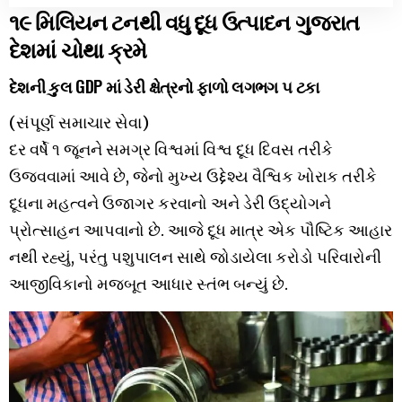
૧૯ મિલિયન ટનથી વધુ દૂધ ઉત્પાદન ગુજરાત
દેશમાં ચોથા ક્રમે
દેશની કુલ GDP માં ડેરી ક્ષેત્રનો ફાળો લગભગ ૫ ટકા
(સંપૂર્ણ સમાચાર સેવા)
દર વર્ષે ૧ જૂનને સમગ્ર વિશ્વમાં વિશ્વ દૂધ દિવસ તરીકે
ઉજવવામાં આવે છે, જેનો મુખ્ય ઉદ્દેશ્ય વૈશ્વિક ખોરાક તરીકે
દૂધના મહત્વને ઉજાગર કરવાનો અને ડેરી ઉદ્યોગને
પ્રોત્સાહન આપવાનો છે. આજે દૂધ માત્ર એક પૌષ્ટિક આહાર
નથી રહ્યું, પરંતુ પશુપાલન સાથે જોડાયેલા કરોડો પરિવારોની
આજીવિકાનો મજબૂત આધાર સ્તંભ બન્યું છે.