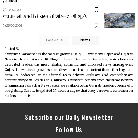
હોમાયા
29/07/2026
જાપાનમાં ૭.૧ની તીવ્રતાનો શક્તિશાળી ભૂકંપ
29/07/2026
Previous
Next
Posted By:
Sampurna Samachar is the fastest-growing Daily Gujarati news Paper and Gujarati
News in Gujarat since 2010. Flagship Brand Sampurna Samachar, which bring its
dedicated readers the most reliable, authentic and unbiased news among every
Gujarati news site. It provides more diverse multimedia content than other linguistic
sites. Its dedicated online editorial team delivers exclusive and comprehensive
content every day. Besides this, numerous numbers of news from the broad network
of Sampurna Samachar Newspapers are available to the Gujarati speaking people who
live globally. Our site is updated 24 hours a day so that every core event can reach our
readers instantly.
Subscribe our Daily Newsletter
Follow Us