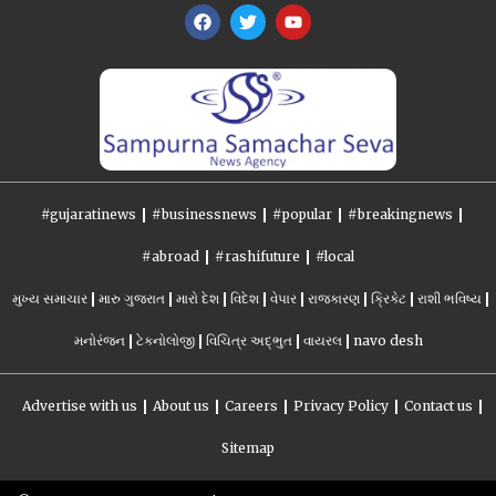
#gujaratinews
#businessnews
#popular
#breakingnews
#abroad
#rashifuture
#local
મુખ્ય સમાચાર
મારુ ગુજરાત
મારો દેશ
વિદેશ
વેપાર
રાજકારણ
ક્રિકેટ
રાશી ભવિષ્ય
મનોરંજન
ટેકનોલોજી
વિચિત્ર અદ્ભુત
વાયરલ
navo desh
Advertise with us
About us
Careers
Privacy Policy
Contact us
Sitemap