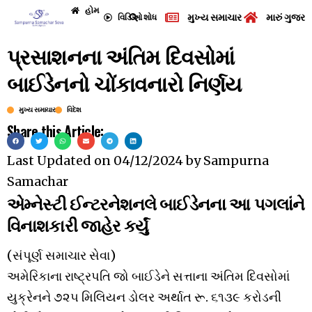
હોમ
મુખ્ય સમાચાર
મારું ગુજરા
વિડિઓ
શોધ
પ્રસાશનના અંતિમ દિવસોમાં
બાઈડેનનો ચોંકાવનારો નિર્ણય
મુખ્ય સમાચાર
વિદેશ
Share this Article:
Last Updated on
04/12/2024
by
Sampurna
Samachar
એમ્નેસ્ટી ઈન્ટરનેશનલે બાઈડેનના આ પગલાંને
વિનાશકારી જાહેર કર્યું
(સંપૂર્ણ સમાચાર સેવા)
અમેરિકાના રાષ્ટ્રપતિ જો બાઈડેને સત્તાના અંતિમ દિવસોમાં
યુક્રેનને ૭૨૫ મિલિયન ડોલર અર્થાત રૂ. ૬૧૩૯ કરોડની