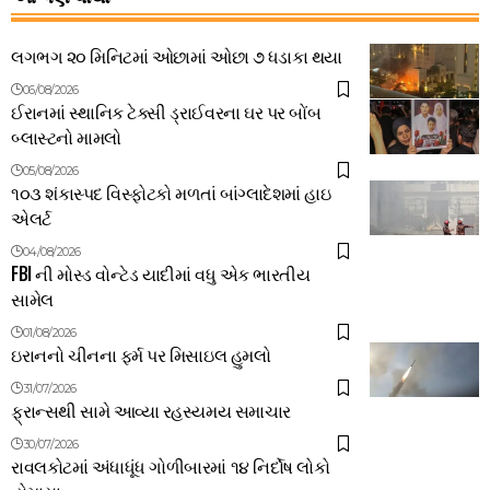
લગભગ ૨૦ મિનિટમાં ઓછામાં ઓછા ૭ ધડાકા થયા
06/08/2026
ઈરાનમાં સ્થાનિક ટેક્સી ડ્રાઈવરના ઘર પર બોંબ
બ્લાસ્ટનો મામલો
05/08/2026
૧૦૩ શંકાસ્પદ વિસ્ફોટકો મળતાં બાંગ્લાદેશમાં હાઇ
એલર્ટ
04/08/2026
FBI ની મોસ્ડ વોન્ટેડ યાદીમાં વધુ એક ભારતીય
સામેલ
01/08/2026
ઇરાનનો ચીનના ફર્મ પર મિસાઇલ હુમલો
31/07/2026
ફ્રાન્સથી સામે આવ્યા રહસ્યમય સમાચાર
30/07/2026
રાવલકોટમાં અંધાધૂંધ ગોળીબારમાં ૧૪ નિર્દોષ લોકો