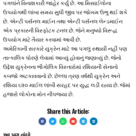
પગલાંને વિનાશકારી જાહેર કર્યું છે. આ મિસાઈલોના
ઉપયોગથી લાંબા સમય સુધી જીવ પર જોખમ ઉભુ થઈ શકે
છે. એન્ટી પર્સનલ માઈન તથા એન્ટી પર્સનલ લેન્ડમાઈન
એક પ્રકારની વિસ્ફોટક ટનલ છે. જેને મનુષ્યો વિરૂદ્ધ
ઉપયોગ માટે તૈયાર કરવામાં આવી છે.
અમેરિકાની સરકારે યુક્રેન માટે આ પગલું સ્થાયી નહીં પણ
તાત્કાલિક ધોરણે લેવામાં આવ્યું હોવાનું જણાવ્યું છે. જેનો
ઉદ્દેશ યુક્રેનના ભૌગોલિક વિસ્તારોમાં રશિયાની સેનાનો
કબજો અટકાવવાનો છે. છેલ્લા ત્રણ વર્ષથી યુક્રેન અને
રશિયા ૬૨૦ માઈલ લાંબી સરહદ પર યુદ્ધ લડી રહ્યા છે. જેમાં
હજારો લોકોના મોત નીપજ્યા છે.
Share this Article:
આ પણ વાંચો