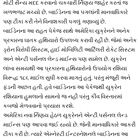
મોટી સૈન્ય મદદ કરવાનો ચકચારી ર્નિણય જાહેર કરતાં જ
ખળભળાટ મચ્યો છે. બાઈડેનના આ પગલાંની માનવાધિકારે
પણ ટીકા કરી તેને વિનાશકારી પગલું ગણાવ્યું છે.
બાઈડેનના આ રાહત પેકેજ સાથે અમેરિકા યુક્રેનને અનેક
પ્રકારના ઘાતક હથિયારો ઉપલબ્ધ કરાવી રહી છે. જેમાં અનેક
ડ્રોન વિરોધી સિસ્ટમ, હાઈ મોબિલિટી આર્ટિલરી રોકેટ સિસ્ટમ
અને એન્ટી પર્સનલ લેન્ડ માઈન્સ પણ સામેલ છે. યુક્રેન
લાંબા સમયથી આ પ્રકારના હથિયારોનો ઉપયોગ રશિયા
વિરૂદ્ધ ૧૮૬ માઈલ સુધી કરવા માગતું હતું. પરંતુ મંજૂરી અને
ફંડની અછત હતી. હવે બાઈડેનના આ પેકેજથી યુક્રેન
રશિયાના હુમલાનો સામનો જ નહીં પરંતુ કીવ વિસ્તારમાં
કબજો મેળવવાનો પ્રયાસ કરશે.
અમેરિકા નવા ર્નિણય હેઠળ યુક્રેનને એન્ટી પર્સનલ લેન્ડ
માઈન્સ પણ આપવા જઈ રહ્યો છે. જેની માનવાધિકારે આકરી
ટીકા કરી છે. ત્યારે એમ્નેસ્ટી ઈન્ટરનેશનલે બાઈડેનના આ