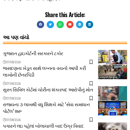
Share this Article:
આ પણ વાંચો
ગુજરાત હાઇકોર્ટની સરકારને ટકોર
07/08/2026
જસદણના ખેડૂત સાથે લગ્નના વચનો આપી કરી
લાખોની છેતરપિંડી
07/08/2026
સુરત સિવિલ કોર્ટમાં ચોરીના શંકાસ્પદ આરોપીનું મોત
07/08/2026
રાજ્યના ૩ લાખથી વધુ શિક્ષકો માટે ‘સેવા સમાધાન
પોર્ટલ’ શરૂ
07/08/2026
પગારને લઇ પહેલાં બોલાચાલી બાદ ઉગ્ર વિવાદ