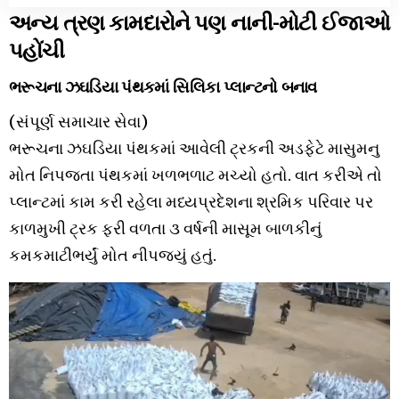
અન્ય ત્રણ કામદારોને પણ નાની-મોટી ઈજાઓ
પહોંચી
ભરૂચના ઝઘડિયા પંથકમાં સિલિકા પ્લાન્ટનો બનાવ
(સંપૂર્ણ સમાચાર સેવા)
ભરૂચના ઝઘડિયા પંથકમાં આવેલી ટ્રકની અડફેટે માસુમનુ
મોત નિપજતા પંથકમાં ખળભળાટ મચ્યો હતો. વાત કરીએ તો
પ્લાન્ટમાં કામ કરી રહેલા મધ્યપ્રદેશના શ્રમિક પરિવાર પર
કાળમુખી ટ્રક ફરી વળતા ૩ વર્ષની માસૂમ બાળકીનું
કમકમાટીભર્યું મોત નીપજ્યું હતું.