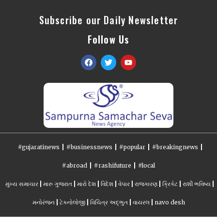
Subscribe our Daily Newsletter
Follow Us
#gujaratinews
#businessnews
#popular
#breakingnews
#abroad
#rashifuture
#local
મુખ્ય સમાચાર
મારુ ગુજરાત
મારો દેશ
વિદેશ
વેપાર
રાજકારણ
ક્રિકેટ
રાશી ભવિષ્ય
મનોરંજન
ટેકનોલોજી
વિચિત્ર અદ્ભુત
વાયરલ
navo desh