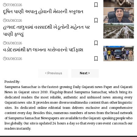
07/08/2026
દૂષિત પાણી અપાતુ હોવાની મેયરની કબુલાત
06/08/2026
હળવદ તાલુકામાં વરસાદથી ખેડૂતોની મહેનત પર
પાણી ફળ્યું
06/08/2026
વડોદરામાંથી ૪૧ લાખના કારોબારનો પર્દાફાશ
06/08/2026
Previous
Next
Posted By:
Sampurna Samachar is the fastest-growing Daily Gujarati news Paper and Gujarati
News in Gujarat since 2010. Flagship Brand Sampurna Samachar, which bring its
dedicated readers the most reliable, authentic and unbiased news among every
Gujarati news site. It provides more diverse multimedia content than other linguistic
sites. Its dedicated online editorial team delivers exclusive and comprehensive
content every day. Besides this, numerous numbers of news from the broad network
of Sampurna Samachar Newspapers are available to the Gujarati speaking people who
live globally. Our site is updated 24 hours a day so that every core event can reach our
readers instantly.