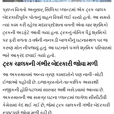
પ્રાપ્ત વિગતો અનુસાર, સિલિકા પ્લાન્ટમાં એક ટ્રક ચાલક
બેદરકારીપૂર્વક પોતાનું વાહન રિવર્સ લઈ રહ્યો હતો. આ સમયે
ત્યાં કામ કરી રહેલા મધ્યપ્રદેશના વતની એવા ચાર શ્રમિકો
ટ્રકની અડફેટે આવી ગયા હતા. ટ્રકનું તોતિંગ પૈડું શ્રમિકો
પર ફરી વળતા ૩ વર્ષની નાનકડી બાળકીનું ઘટનાસ્થળ પર જ
કરુણ મોત નીપજ્યું હતું. આ ઘટનાને પગલે શ્રમિક પરિવારમાં
ભારે આક્રંદ છવાઈ ગયો હતો.
ટ્રક ચાલકની ગંભીર બેદરકારી જોવા મળી
આ અકસ્માતમાં અન્ય ત્રણ કામદારોને પણ નાની-મોટી
ઈજાઓ પહોંચી છે. ઇજાગ્રસ્તોને તાત્કાલિક અસરથી
નજીકની હોસ્પિટલમાં સારવાર અર્થે ખસેડવામાં આવ્યા છે.
અકસ્માતની આ સમગ્ર ઘટના પ્લાન્ટમાં લાગેલા સીસીટીવી
કેમેરામાં કેદ થઈ ગઈ છે, જેમાં ટ્રક ચાલકની ગંભીર બેદરકારી
સ્પષ્ટપણે જોવા મળી રહી છે.