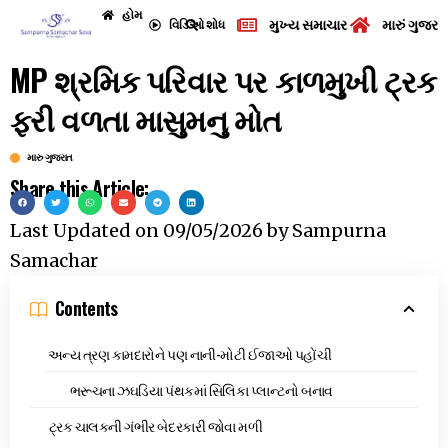
હોમ
મુખ્ય સમાચાર
મારું ગુજરા
વિડિઓ
શોધ
MP શ્રમિક પરિવાર પર કાળમુખી ટ્રક
ફરી વળતા માસુમનુ મોત
મારુ ગુજરાત
Share this Article:
Last Updated on
09/05/2026
by
Sampurna
Samachar
Contents
અન્ય ત્રણ કામદારોને પણ નાની-મોટી ઈજાઓ પહોંચી
ભરૂચના ઝઘડિયા પંથકમાં સિલિકા પ્લાન્ટનો બનાવ
ટ્રક ચાલકની ગંભીર બેદરકારી જોવા મળી