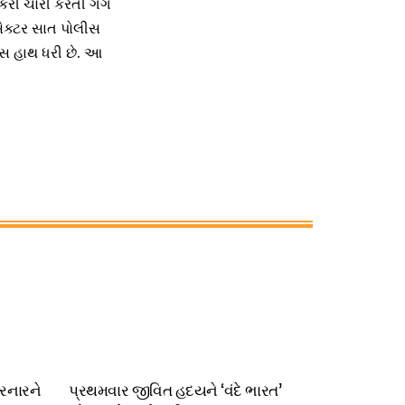
રી ચોરી કરતી ગેંગ
ેક્ટર સાત પોલીસ
ાસ હાથ ધરી છે. આ
ચરનારને
પ્રથમવાર જીવિત હદયને ‘વંદે ભારત’