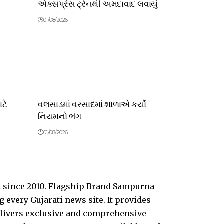
એક્સપ્રેસ ટ્રેનથી અમદાવાદ લવાયું
01/08/2026
ટે
વલસાડમાં વરસાદમાં શાળાએ કર્યો
નિયમનો ભંગ
01/08/2026
t since 2010. Flagship Brand Sampurna
every Gujarati news site. It provides
delivers exclusive and comprehensive