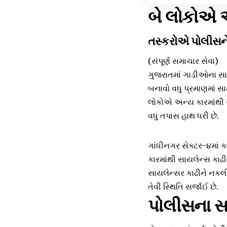
બે લોકોએ અ
તસ્કરોએ પોલીસને 
(સંપૂર્ણ સમાચાર સેવા)
ગુજરાતમાં ગાડીઓના સા
બનાવો વધુ પ્રમાણમાં સામ
લોકોએ અન્ય કારમાંથી સ
વધુ તપાસ હાથ ધરી છે.
ગાંધીનગર સેક્ટર-૪માં ક
કારમાંથી સાયલેન્સ કા
સાયલેન્સર કાઢીને નકલી
તેવી સ્થિતિ સર્જાઈ છે.
પોલીસના સઘ