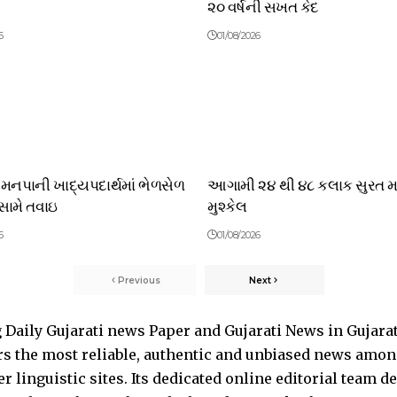
૨૦ વર્ષની સખત કેદ
6
01/08/2026
મનપાની ખાદ્યપદાર્થમાં ભેળસેળ
આગામી ૨૪ થી ૪૮ કલાક સુરત મા
સામે તવાઇ
મુશ્કેલ
6
01/08/2026
Previous
Next
Daily Gujarati news Paper and Gujarati News in Gujara
s the most reliable, authentic and unbiased news among 
 linguistic sites. Its dedicated online editorial team 