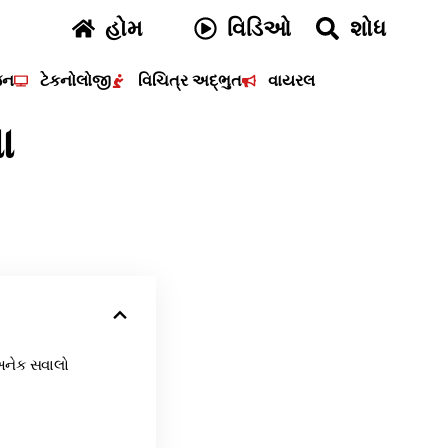
હોમ
વિડિઓ
શોધ
જન
ટેકનોલોજી
વિચિત્ર અદ્ભુત
વાયરલ
ા
 અનેક સવાલો