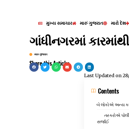
મુખ્ય સમાચાર
મારું ગુજરાત
મારો દેશ
ગાંધીનગરમાં કારમાં
મારુ ગુજરાત
Share this Article:
Last Updated on
28
Contents
બે લોકોએ અન્ય કા
તસ્કરોએ પોલીસ
સર્જાઈ