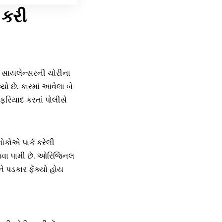
 કરી
 સાયલેન્સરની ચોરીના
યો છે. કારમાં આવેલા બે
ફરિયાદ કરતાં પોલીસે
ોકોએ પાર્ક કરેલી
જવા પામી છે. ઓરિજિનલ
ે પડકાર ફેંક્યો હોય