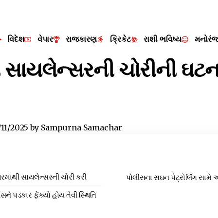
વિદેશ
વેપાર
રાજકારણ
ક્રિકેટ
રાશી ભવિષ્ય
મનોરં
થી સાયલેન્સરની ચોરીની ઘટન
/11/2025
by
Sampurna Samachar
રમાંથી સાયલેન્સરની ચોરી કરી
પોલીસના સઘન પેટ્રોલિંગ સામે
ને પડકાર ફેંક્યો હોય તેવી સ્થિતિ