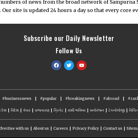
s numbers of news from the broad network of Sampurna 
 Our site is updated 24 hours a day so that every core e
Subscribe our Daily Newsletter
Follow Us
#businessnews
#popular
#breakingnews
#abroad
#rash
ો દેશ
વિદેશ
વેપાર
રાજકારણ
ક્રિકેટ
રાશી ભવિષ્ય
મનોરંજન
ટેકનોલોજી
વિચિત
dvertise with us
About us
Careers
Privacy Policy
Contact us
Sitem