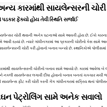
ન્ય કારમાંથી સાયલેન્સરની ચોરી
પડકાર ફેંક્યો હોય તેવી સ્થિતિ સર્જાઈ
યલેન્સર ચોરી થવાની અનેક ઘટનાઓ સામે આવતી હોય છે. ઈકો કારના
ે આવી રહ્યાં છે. ત્યારે ગાંધીનગરમાં આ પ્રકારની ચોરીનો કેસ સામે આવ્
ાયલેન્સરની ચોરી કરી હોવાનો બનાવ બન્યો છે. સ્થાનિકોએ પોલીસમાં 
ારમાંથી સાયલેન્સરની ચોરીનો બનાવ સામે આવ્યો છે. કારમાં આવેલા બે લ
ઢીને નકલી સાયલેન્સર લગાવી દીધા હોવાનો બનાવ બનતાં ચકચાર મચી 
 સાયલેન્સ ફીટ કરી ચોરી કરતી ગેંગ ગાંધીનગરમાં સક્રિય થતાં પોલીસન
ન પેટ્રોલિંગ સામે અનેક સવાલો