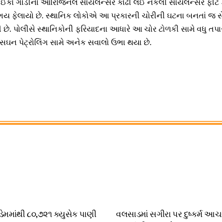
રેલી ઈકો ગાડીના ઓરિજિનલ સાયલેન્સર કાઢી લઈ નકલી સાયલેન્સર ફીટ ક
 ભય ફેલાયો છે. સ્થાનિક લોકોએ આ પ્રકારની ચોરીની ઘટના બનતાં જ સ
ાવી છે. પોલીસે સ્થાનિકોની ફરિયાદના આધારે આ ચોર ટોળકી સામે વધુ તપ
સઘન પેટ્રોલિંગ સામે અનેક સવાલો ઉભા થયા છે.
મમાંથી ૮૦,૭૨૧ ક્યુસેક પાણી
વલસાડમાં સગીરા પર દુષ્કર્મ આ