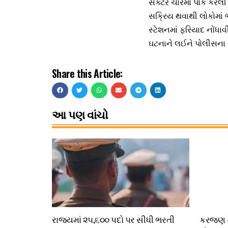
સેક્ટર ચારમાં પાર્ક ક
સક્રિય થવાથી લોકોમાં
સ્ટેશનમાં ફરિયાદ નોંધ
ઘટનાને લઈને પોલીસના 
Share this Article:
આ પણ વાંચો
રાજ્યમાં ૨૫,૬૦૦ પદો પર સીધી ભરતી
કરજણ ડે