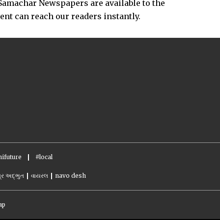
Samachar Newspapers are available to the
vent can reach our readers instantly.
ifuture
#local
્ર અદ્ભુત
વાયરલ
navo desh
ap