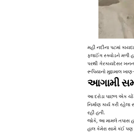
મહી નદીના પટમાં કાયદા
ફ્લાઈંગ સ્ક્વોડને મળી
પરથી ગેરકાયદેસર ખનન 
રૂપિયાનો મુદ્દામાલ ખાણ
આગામી સમય
આ દરોડા પાછળ એક ચોંકા
નિર્માણ કાર્ય કરી રહેલ
રહી હતી.
જોકે, આ મામલે તપાસ હ
હાલ કેમેરા સામે કંઈ 