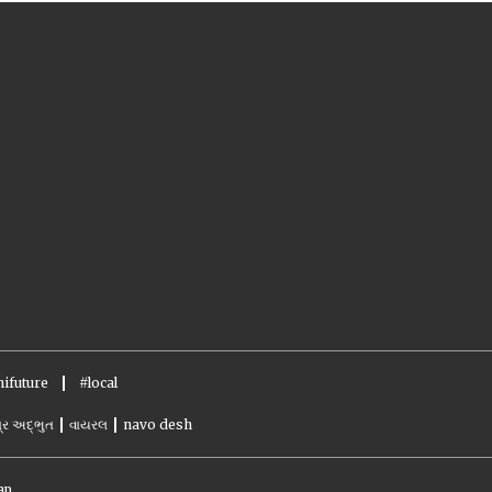
ifuture
#local
્ર અદ્ભુત
વાયરલ
navo desh
ap