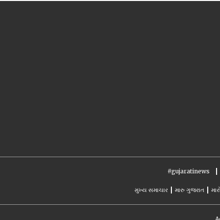
#gujaratinews
મુખ્ય સમાચાર
મારુ ગુજરાત
માર
A