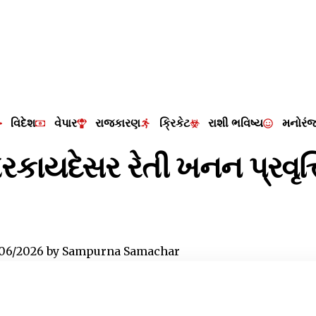
વિદેશ
વેપાર
રાજકારણ
ક્રિકેટ
રાશી ભવિષ્ય
મનોરં
ેરકાયદેસર રેતી ખનન પ્રવૃત્
/06/2026
by
Sampurna Samachar