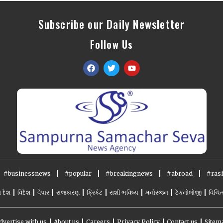
Subscribe our Daily Newsletter
Follow Us
#businessnews
#popular
#breakingnews
#abroad
#rash
ો દેશ
વિદેશ
વેપાર
રાજકારણ
ક્રિકેટ
રાશી ભવિષ્ય
મનોરંજન
ટેકનોલોજી
વિચિત
dvertise with us
About us
Careers
Privacy Policy
Contact us
Sitem