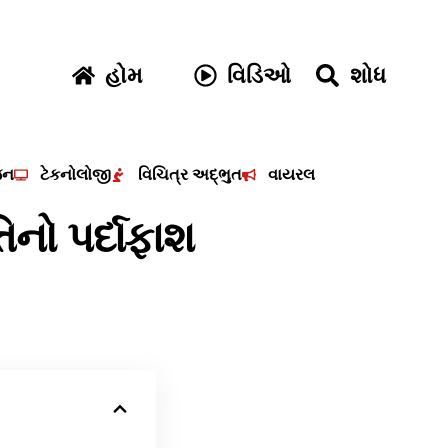
હોમ
વિડિઓ
શોધ
જન
ટેકનોલોજી
વિચિત્ર અદ્ભુત
વાયરલ
તિનો પર્દાફાશ