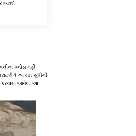
ાર આવશે
સાવલીના કનોડા મહી
રાટકીને અત્યાર સુધીની
ારે કરવામાં આવેલા આ