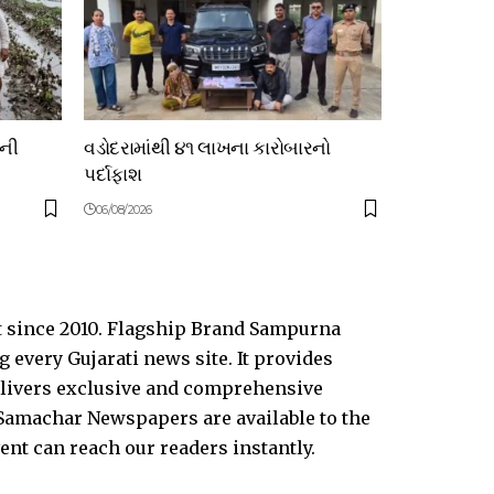
ોની
વડોદરામાંથી ૪૧ લાખના કારોબારનો
પર્દાફાશ
06/08/2026
t since 2010. Flagship Brand Sampurna
every Gujarati news site. It provides
delivers exclusive and comprehensive
Samachar Newspapers are available to the
vent can reach our readers instantly.