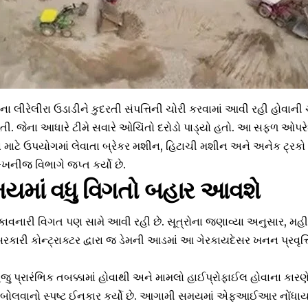
ના લીરેલીરા ઉડાડીને કુદરતી સંપત્તિની ચોરી કરવામાં આવી રહી હોવાની
 હતી. જેના આધારે ટીમે સવારે ઓચિંતો દરોડો પાડ્યો હતો. આ સફળ ઓપ
માટે ઉપયોગમાં લેવાતા બ્રેકર મશીન, હિટાચી મશીન અને અનેક ટ્રકો
-ખનીજ વિભાગે જપ્ત કર્યો છે.
માં વધુ વિગતો બહાર આવશે
વનારી વિગત પણ સામે આવી રહી છે. સૂત્રોના જણાવ્યા અનુસાર, મહી 
ા સરકારી કોન્ટ્રાક્ટર દ્વારા જ ડેમની આડમાં આ ગેરકાયદેસર ખનન પ્રવ
જુ પ્રારંભિક તબક્કામાં હોવાથી અને મામલો હાઈપ્રોફાઈલ હોવાના ક
પણ બોલવાનો સ્પષ્ટ ઈનકાર કર્યો છે. આગામી સમયમાં એફઆઈઆર નોંધાય