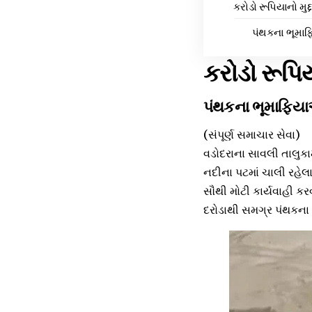
કરોડો રૂપિયાનો મુદ
પંથકના ભૂમાફ
કરોડો રૂપિય
પંથકના ભૂમાફિયાઓ
(સંપૂર્ણ સમાચાર સેવા)
વડોદરાના સાવલી તાલુકામ
નદીના પટમાં ચાલી રહે
સૌથી મોટી કાર્યવાહી કર
દરોડાથી સમગ્ર પંથકના 