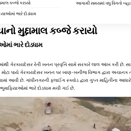
્દામાલ કબ્જે કરાયો
આગામી સમયમાં વધુ વિગતો બહ
િયાઓમાં ભારે દોડધામ
ાનો મુદ્દામાલ કબ્જે કરાયો
માં ભારે દોડધામ
ાંથી ગેરકાયદેસર રેતી ખનન પ્રવૃત્તિ સામે સરકારે લાલ આંખ કરી છે. 
લા મોટા પાયે ગેરકાયદેસર ખનન પર ખાણ-ખનીજ વિભાગ દ્વારા અચાનક ત્
વામાં આવી છે. ગાંધીનગરની ફ્લાઈંગ સ્ક્વોડ દ્વારા ગુપ્ત માહિતીના આધ
ભૂમાફિયાઓમાં ભારે દોડધામ મચી ગઈ છે.