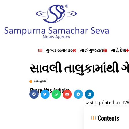
મુખ્ય સમાચાર
મારું ગુજરાત
મારો દેશ
સાવલી તાલુકામાંથી ગ
મારુ ગુજરાત
Share this Article:
Last Updated on
17
Contents