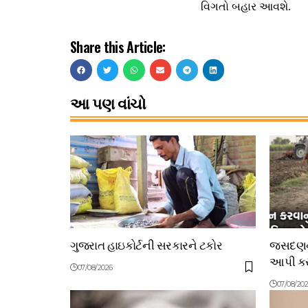
વિગતો બહાર આવશે.
Share this Article:
આ પણ વાંચો
ગુજરાત હાઇકોર્ટની સરકારને ટકોર
જસદણના
આપી કરી
07/08/2026
07/08/20