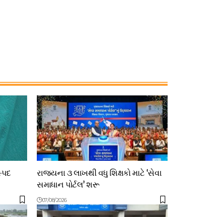
સ્પદ
રાજ્યના ૩ લાખથી વધુ શિક્ષકો માટે ‘સેવા
સમાધાન પોર્ટલ’ શરૂ
07/08/2026