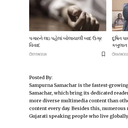
પગારને લઇ પહેલાં બોલાચાલી બાદ ઉગ્ર
દૂષિત પ
વિવાદ
કબુલાત
07/08/2026
06/08/20
Posted By:
Sampurna Samachar is the fastest-growing 
Samachar, which bring its dedicated reader
more diverse multimedia content than other
content every day. Besides this, numerou
Gujarati speaking people who live globally.