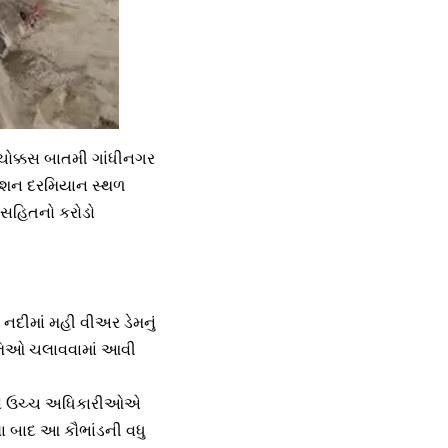
 ચોક્કસ બાતમી ગાંધીનગર
રેશન દરમિયાન સ્થળ
 સહિતનો કરોડો
નદીમાં મહી વીઅર ડેમનું
ૃત્તિઓ ચલાવવામાં આવી
ારણે ઉચ્ચ અધિકારીઓએ
ા બાદ આ કૌભાંડની વધુ