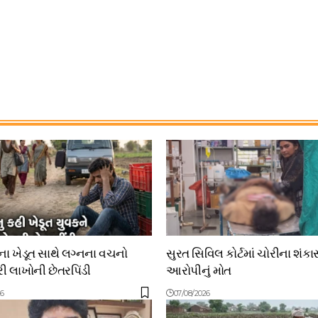
 ખેડૂત સાથે લગ્નના વચનો
સુરત સિવિલ કોર્ટમાં ચોરીના શંકા
 લાખોની છેતરપિંડી
આરોપીનું મોત
26
07/08/2026