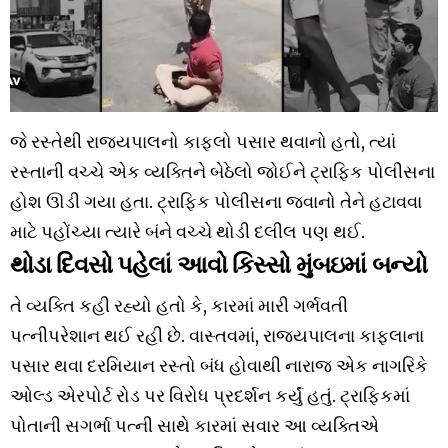
જે રસ્તેથી રાજ્યપાલનો કાફલો પસાર થવાનો હતો, ત્યાં
રસ્તાની વચ્ચે એક વ્યક્તિને બેઠેલો જોઈને ટ્રાફિક પોલીસના
હોશ ઊડી ગયા હતા. ટ્રાફિક પોલીસના જવાનો તેને હટાવવા
માટે પહોંચ્યા ત્યારે બંને વચ્ચે થોડી દલીલ પણ થઈ.
થોડા દિવસો પહેલાં આવો કિસ્સો મુંબઇમાં બન્યો
તે વ્યક્તિ કહી રહ્યો હતો કે, કારમાં મારી ગર્ભવતી
પત્નીપરેશાન થઈ રહી છે. વાસ્તવમાં, રાજ્યપાલના કાફલાના
પસાર થવા દરમિયાન રસ્તો બંધ હોવાથી નારાજ એક નાગરિકે
ઓલ્ડ એરપોર્ટ રોડ પર વિરોધ પ્રદર્શન કર્યું હતું. ટ્રાફિકમાં
પોતાની સગર્ભા પત્ની સાથે કારમાં સવાર આ વ્યક્તિએ