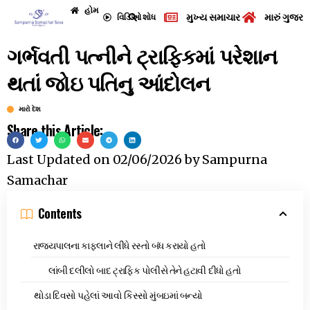
હોમ
મુખ્ય સમાચાર
મારું ગુજરા
વિડિઓ
શોધ
ગર્ભવતી પત્નીને ટ્રાફિકમાં પરેશાન
થતાં જોઇ પતિનુ આંદોલન
મારો દેશ
Share this Article:
Last Updated on
02/06/2026
by
Sampurna
Samachar
Contents
રાજ્યપાલના કાફલાને લીધે રસ્તો બંધ કરાયો હતો
લાંબી દલીલો બાદ ટ્રાફિક પોલીસે તેને હટાવી દીધો હતો
થોડા દિવસો પહેલાં આવો કિસ્સો મુંબઇમાં બન્યો