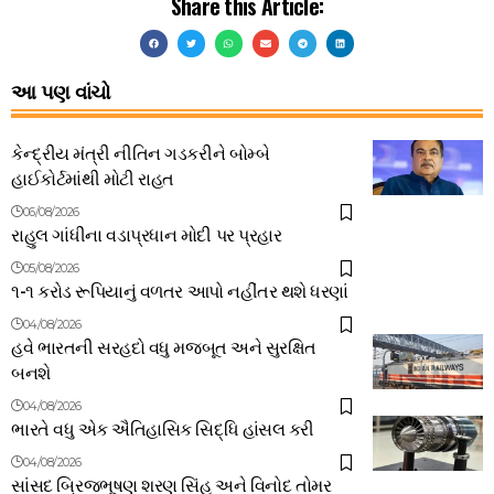
Share this Article:
આ પણ વાંચો
કેન્દ્રીય મંત્રી નીતિન ગડકરીને બોમ્બે
હાઈકોર્ટમાંથી મોટી રાહત
06/08/2026
રાહુલ ગાંધીના વડાપ્રધાન મોદી પર પ્રહાર
05/08/2026
૧-૧ કરોડ રૂપિયાનું વળતર આપો નહીંતર થશે ધરણાં
04/08/2026
હવે ભારતની સરહદો વધુ મજબૂત અને સુરક્ષિત
બનશે
04/08/2026
ભારતે વધુ એક ઐતિહાસિક સિદ્ધિ હાંસલ કરી
04/08/2026
સાંસદ બ્રિજભૂષણ શરણ સિંહ અને વિનોદ તોમર