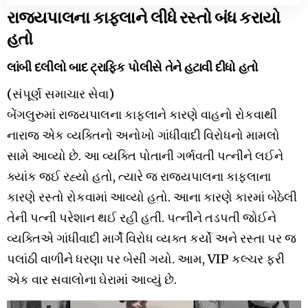
રાજ્યપાલના કાફલાને લીધે રસ્તો બંધ કરાયો
હતો
લાંબી દલીલો બાદ ટ્રાફિક પોલીસે તેને હટાવી દીધો હતો
(સંપૂર્ણ સમાચાર સેવા)
બેંગલુરુમાં રાજ્યપાલના કાફલાને કારણે વાહનો રોકવાથી
નારાજ એક વ્યક્તિનો અનોખો ગાંધીવાદી વિરોધનો મામલો
સામે આવ્યો છે. આ વ્યક્તિ પોતાની ગર્ભવતી પત્નીને લઈને
ક્યાંક જઈ રહ્યો હતો, ત્યારે જ રાજ્યપાલના કાફલાના
કારણે રસ્તો રોકવામાં આવ્યો હતો. આના કારણે કારમાં બેઠેલી
તેની પત્ની પરેશાન થઈ રહી હતી. પત્નીને તડપતી જોઈને
વ્યક્તિએ ગાંધીવાદી માર્ગે વિરોધ વ્યક્ત કર્યો અને રસ્તા પર જ
પલાંઠી વાળીને ધરણા પર બેસી ગયો. આમ, VIP કલ્ચર ફરી
એક વાર સવાલોના ઘેરામાં આવ્યું છે.