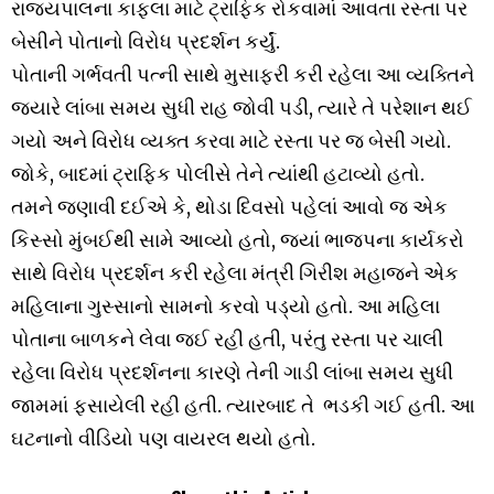
રાજ્યપાલના કાફલા માટે ટ્રાફિક રોકવામાં આવતા રસ્તા પર
બેસીને પોતાનો વિરોધ પ્રદર્શન કર્યું.
પોતાની ગર્ભવતી પત્ની સાથે મુસાફરી કરી રહેલા આ વ્યક્તિને
જ્યારે લાંબા સમય સુધી રાહ જોવી પડી, ત્યારે તે પરેશાન થઈ
ગયો અને વિરોધ વ્યક્ત કરવા માટે રસ્તા પર જ બેસી ગયો.
જોકે, બાદમાં ટ્રાફિક પોલીસે તેને ત્યાંથી હટાવ્યો હતો.
તમને જણાવી દઈએ કે, થોડા દિવસો પહેલાં આવો જ એક
કિસ્સો મુંબઈથી સામે આવ્યો હતો, જ્યાં ભાજપના કાર્યકરો
સાથે વિરોધ પ્રદર્શન કરી રહેલા મંત્રી ગિરીશ મહાજને એક
મહિલાના ગુસ્સાનો સામનો કરવો પડ્યો હતો. આ મહિલા
પોતાના બાળકને લેવા જઈ રહી હતી, પરંતુ રસ્તા પર ચાલી
રહેલા વિરોધ પ્રદર્શનના કારણે તેની ગાડી લાંબા સમય સુધી
જામમાં ફસાયેલી રહી હતી. ત્યારબાદ તે ભડકી ગઈ હતી. આ
ઘટનાનો વીડિયો પણ વાયરલ થયો હતો.