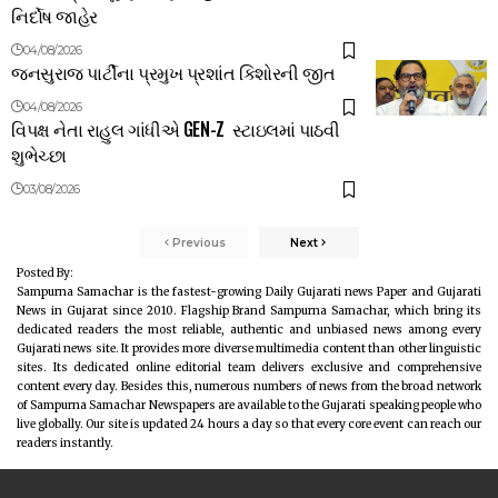
નિર્દોષ જાહેર
04/08/2026
જનસુરાજ પાર્ટીના પ્રમુખ પ્રશાંત કિશોરની જીત
04/08/2026
વિપક્ષ નેતા રાહુલ ગાંધીએ GEN-Z સ્ટાઇલમાં પાઠવી
શુભેચ્છા
03/08/2026
Previous
Next
Posted By:
Sampurna Samachar is the fastest-growing Daily Gujarati news Paper and Gujarati
News in Gujarat since 2010. Flagship Brand Sampurna Samachar, which bring its
dedicated readers the most reliable, authentic and unbiased news among every
Gujarati news site. It provides more diverse multimedia content than other linguistic
sites. Its dedicated online editorial team delivers exclusive and comprehensive
content every day. Besides this, numerous numbers of news from the broad network
of Sampurna Samachar Newspapers are available to the Gujarati speaking people who
live globally. Our site is updated 24 hours a day so that every core event can reach our
readers instantly.