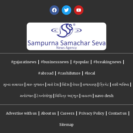
#gujaratinews
#businessnews
#popular
#breakingnews
#abroad
#rashifuture
#local
મુખ્ય સમાચાર
મારુ ગુજરાત
મારો દેશ
વિદેશ
વેપાર
રાજકારણ
ક્રિકેટ
રાશી ભવિષ્ય
મનોરંજન
ટેકનોલોજી
વિચિત્ર અદ્ભુત
વાયરલ
navo desh
Advertise with us
About us
Careers
Privacy Policy
Contact us
Sitemap