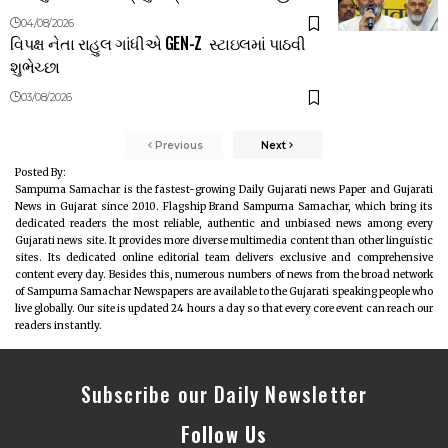
04/08/2026
વિપક્ષ નેતા રાહુલ ગાંધીએ GEN-Z સ્ટાઇલમાં પાઠવી
શુભેચ્છા
03/08/2026
Previous
Next
Posted By:
Sampurna Samachar is the fastest-growing Daily Gujarati news Paper and Gujarati
News in Gujarat since 2010. Flagship Brand Sampurna Samachar, which bring its
dedicated readers the most reliable, authentic and unbiased news among every
Gujarati news site. It provides more diverse multimedia content than other linguistic
sites. Its dedicated online editorial team delivers exclusive and comprehensive
content every day. Besides this, numerous numbers of news from the broad network
of Sampurna Samachar Newspapers are available to the Gujarati speaking people who
live globally. Our site is updated 24 hours a day so that every core event can reach our
readers instantly.
Subscribe our Daily Newsletter
Follow Us