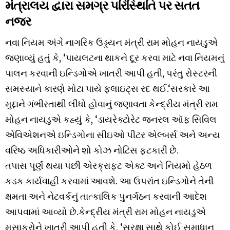
મંત્રાલય દ્વારા સમગ્ર પરિસ્થિતિ પર સતત
નજર
નવા નિયમ અંગે નાગરિક ઉડ્ડયન મંત્રી રામ મોહન નાયડુએ
જણાવ્યું હતું કે, ‘પાયલટના થાકને દૂર કરવા માટે નવા નિયમનું
પાલન કરવાની ઇન્ડિગોએ ખાતરી આપી હતી, પરંતુ રોસ્ટરની
સમસ્યાને કારણે મોટા પાયે ફ્લાઇટ્સ રદ થઈ.‘સરકારે આ
મુદ્દાને ગંભીરતાથી લીધો હોવાનું જણાવતા કેન્દ્રીય મંત્રી રામ
મોહન નાયડુએ કહ્યું કે, ‘ડાયરેક્ટોરેટ જનરલ ઑફ સિવિલ
એવિએશનએ ઇન્ડિગોના સીઇઓ પીટર એલ્બર્સ અને અન્ય
વરિષ્ઠ અધિકારીઓને શો કોઝ નોટિસ ફટકારી છે.
તપાસ પૂર્ણ થયા પછી એરક્રાફ્ટ એક્ટ અને નિયમો હેઠળ
કડક કાર્યવાહી કરવામાં આવશે. આ ઉપરાંત ઇન્ડિગોને તેની
ક્ષમતા અને નેટવર્કનું તાત્કાલિક પુનર્ગઠન કરવાની આદેશ
આપવામાં આવ્યો છે.કેન્દ્રીય મંત્રી રામ મોહન નાયડુએ
મુસાફરોને ખાતરી આપી હતી કે, ‘સુરક્ષા સાથે કોઈ સમાધાન