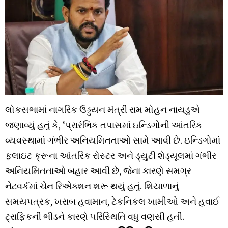
લોકસભામાં નાગરિક ઉડ્ડયન મંત્રી રામ મોહન નાયડુએ
જણાવ્યું હતું કે, ‘પ્રારંભિક તપાસમાં ઇન્ડિગોની આંતરિક
વ્યવસ્થામાં ગંભીર અનિયમિતતાઓ સામે આવી છે. ઇન્ડિગોમાં
ફ્લાઇટ ક્રૂના આંતરિક રોસ્ટર અને ડ્યુટી શેડ્યૂલમાં ગંભીર
અનિયમિતતાઓ બહાર આવી છે, જેના કારણે સમગ્ર
નેટવર્કમાં ચેન રિએક્શન શરૂ થયું હતું. શિયાળાનું
સમયપત્રક, ખરાબ હવામાન, ટેકનિકલ ખામીઓ અને હવાઈ
ટ્રાફિકની ભીડને કારણે પરિસ્થિતિ વધુ વણસી હતી.