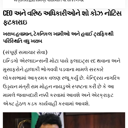
CEO અને વરિષ્ઠ અધિકારીઓને શો કોઝ નોટિસ
ફટકારાઇ
ખરાબ હવામાન, ટેકનિકલ ખામીઓ અને હવાઈ ટ્રાફિકથી
પરિસ્થિતિ વધુ ખરાબ
(સંપૂર્ણ સમાચાર સેવા)
ઇન્ડિગો એરલાઇન્સની મોટા પાયે ફ્લાઇટ્સ રદ થવાના અને
મુસાફરોને હાલાકી ભોગવવી પડવાના મામલે સરકારે
લોકસભામાં આક્રમક વલણ રજૂ કર્યું છે. કેન્દ્રિય નાગરિક
ઉડ્ડયન મંત્રી રામ મોહન નાયડુએ સ્પષ્ટતા કરી છે કે આ
મામલે જવાબદારી નક્કી કરવામાં આવશે અને એરક્રાફ્ટ
એક્ટ હેઠળ કડક કાર્યવાહી કરવામાં આવશે.