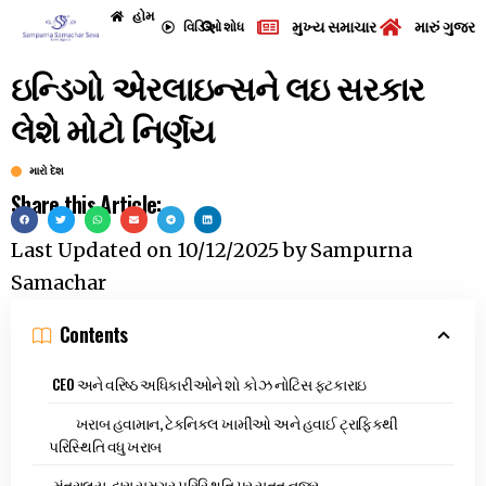
હોમ
મુખ્ય સમાચાર
મારું ગુજરા
વિડિઓ
શોધ
ઇન્ડિગો એરલાઇન્સને લઇ સરકાર
લેશે મોટો નિર્ણય
મારો દેશ
Share this Article:
Last Updated on
10/12/2025
by
Sampurna
Samachar
Contents
CEO અને વરિષ્ઠ અધિકારીઓને શો કોઝ નોટિસ ફટકારાઇ
ખરાબ હવામાન, ટેકનિકલ ખામીઓ અને હવાઈ ટ્રાફિકથી
પરિસ્થિતિ વધુ ખરાબ
મંત્રાલય દ્વારા સમગ્ર પરિસ્થિતિ પર સતત નજર