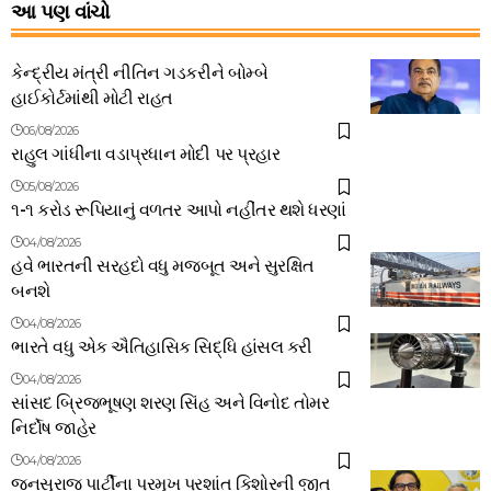
આ પણ વાંચો
કેન્દ્રીય મંત્રી નીતિન ગડકરીને બોમ્બે
હાઈકોર્ટમાંથી મોટી રાહત
06/08/2026
રાહુલ ગાંધીના વડાપ્રધાન મોદી પર પ્રહાર
05/08/2026
૧-૧ કરોડ રૂપિયાનું વળતર આપો નહીંતર થશે ધરણાં
04/08/2026
હવે ભારતની સરહદો વધુ મજબૂત અને સુરક્ષિત
બનશે
04/08/2026
ભારતે વધુ એક ઐતિહાસિક સિદ્ધિ હાંસલ કરી
04/08/2026
સાંસદ બ્રિજભૂષણ શરણ સિંહ અને વિનોદ તોમર
નિર્દોષ જાહેર
04/08/2026
જનસુરાજ પાર્ટીના પ્રમુખ પ્રશાંત કિશોરની જીત