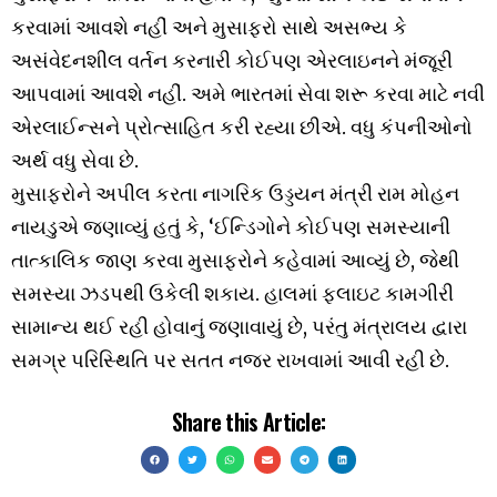
કરવામાં આવશે નહીં અને મુસાફરો સાથે અસભ્ય કે
અસંવેદનશીલ વર્તન કરનારી કોઈપણ એરલાઇનને મંજૂરી
આપવામાં આવશે નહીં. અમે ભારતમાં સેવા શરૂ કરવા માટે નવી
એરલાઈન્સને પ્રોત્સાહિત કરી રહ્યા છીએ. વધુ કંપનીઓનો
અર્થ વધુ સેવા છે.
મુસાફરોને અપીલ કરતા નાગરિક ઉડ્ડયન મંત્રી રામ મોહન
નાયડુએ જણાવ્યું હતું કે, ‘ઈન્ડિગોને કોઈપણ સમસ્યાની
તાત્કાલિક જાણ કરવા મુસાફરોને કહેવામાં આવ્યું છે, જેથી
સમસ્યા ઝડપથી ઉકેલી શકાય. હાલમાં ફ્લાઇટ કામગીરી
સામાન્ય થઈ રહી હોવાનું જણાવાયું છે, પરંતુ મંત્રાલય દ્વારા
સમગ્ર પરિસ્થિતિ પર સતત નજર રાખવામાં આવી રહી છે.
Share this Article: