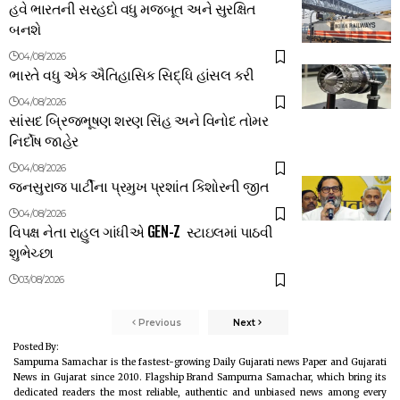
હવે ભારતની સરહદો વધુ મજબૂત અને સુરક્ષિત
બનશે
04/08/2026
ભારતે વધુ એક ઐતિહાસિક સિદ્ધિ હાંસલ કરી
04/08/2026
સાંસદ બ્રિજભૂષણ શરણ સિંહ અને વિનોદ તોમર
નિર્દોષ જાહેર
04/08/2026
જનસુરાજ પાર્ટીના પ્રમુખ પ્રશાંત કિશોરની જીત
04/08/2026
વિપક્ષ નેતા રાહુલ ગાંધીએ GEN-Z સ્ટાઇલમાં પાઠવી
શુભેચ્છા
03/08/2026
Previous
Next
Posted By:
Sampurna Samachar is the fastest-growing Daily Gujarati news Paper and Gujarati
News in Gujarat since 2010. Flagship Brand Sampurna Samachar, which bring its
dedicated readers the most reliable, authentic and unbiased news among every