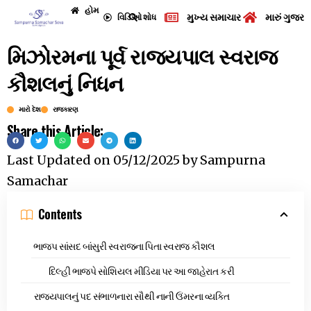
હોમ
મુખ્ય સમાચાર
મારું ગુજરા
વિડિઓ
શોધ
મિઝોરમના પૂર્વ રાજ્યપાલ સ્વરાજ
કૌશલનું નિધન
મારો દેશ
રાજકારણ
Share this Article:
Last Updated on
05/12/2025
by
Sampurna
Samachar
Contents
ભાજપ સાંસદ બાંસુરી સ્વરાજના પિતા સ્વરાજ કૌશલ
દિલ્હી ભાજપે સોશિયલ મીડિયા પર આ જાહેરાત કરી
રાજ્યપાલનું પદ સંભાળનારા સૌથી નાની ઉંમરના વ્યક્તિ