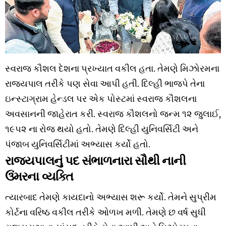
સ્વરાજ કૌશલ દેશના પ્રખ્યાત વકીલ હતા. તેમણે મિઝોરમના
રાજ્યપાલ તરીકે પણ સેવા આપી હતી. દિલ્હી ભાજપે તેના
ઇન્સ્ટાગ્રામ હેન્ડલ પર એક પોસ્ટમાં સ્વરાજ કૌશલના
અવસાનની જાહેરાત કરી. સ્વરાજ કૌશલનો જન્મ ૧૨ જુલાઈ,
૧૯૫૨ ના રોજ થયો હતો. તેમણે દિલ્હી યુનિવર્સિટી અને
પંજાબ યુનિવર્સિટીમાં અભ્યાસ કર્યો હતો.
રાજ્યપાલનું પદ સંભાળનારા સૌથી નાની
ઉંમરના વ્યક્તિ
ત્યારબાદ તેમણે કાયદાનો અભ્યાસ શરૂ કર્યો. તેમને સુપ્રીમ
કોર્ટના વરિષ્ઠ વકીલ તરીકે ઓળખ મળી. તેમણે છ વર્ષ સુધી