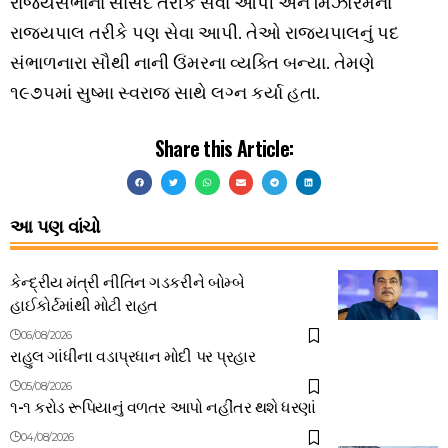
રાજ્યસભાના સાંસદ તરીકે સેવા આપી અને મિઝોરમના
રાજ્યપાલ તરીકે પણ સેવા આપી. તેઓ રાજ્યપાલનું પદ
સંભાળનારા સૌથી નાની ઉંમરના વ્યક્તિ બન્યા. તેમણે
૧૯૭૫માં સુષ્મા સ્વરાજ સાથે લગ્ન કર્યા હતા.
Share this Article:
આ પણ વાંચો
કેન્દ્રીય મંત્રી નીતિન ગડકરીને બોમ્બે
હાઈકોર્ટમાંથી મોટી રાહત
06/08/2026
રાહુલ ગાંધીના વડાપ્રધાન મોદી પર પ્રહાર
05/08/2026
૧-૧ કરોડ રૂપિયાનું વળતર આપો નહીંતર થશે ધરણાં
04/08/2026