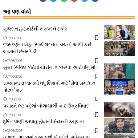
આ પણ વાંચો
ગુજરાત હાઇકોર્ટની સરકારને ટકોર
07/08/2026
જસદણના ખેડૂત સાથે લગ્નના વચનો આપી કરી
લાખોની છેતરપિંડી
07/08/2026
સુરત સિવિલ કોર્ટમાં ચોરીના શંકાસ્પદ આરોપીનું મોત
07/08/2026
રાજ્યના ૩ લાખથી વધુ શિક્ષકો માટે ‘સેવા સમાધાન
પોર્ટલ’ શરૂ
07/08/2026
પગારને લઇ પહેલાં બોલાચાલી બાદ ઉગ્ર વિવાદ
07/08/2026
દૂષિત પાણી અપાતુ હોવાની મેયરની કબુલાત
06/08/2026
હળવદ તાલુકામાં વરસાદથી ખેડૂતોની મહેનત પર