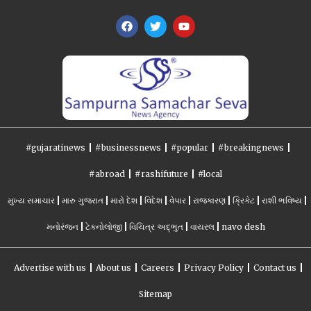
#gujaratinews
#businessnews
#popular
#breakingnews
#abroad
#rashifuture
#local
મુખ્ય સમાચાર
મારુ ગુજરાત
મારો દેશ
વિદેશ
વેપાર
રાજકારણ
ક્રિકેટ
રાશી ભવિષ્ય
મનોરંજન
ટેકનોલોજી
વિચિત્ર અદ્ભુત
વાયરલ
navo desh
Advertise with us
About us
Careers
Privacy Policy
Contact us
Sitemap