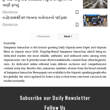
પાણી ફળ્યું
06/08/2026
વડોદરામાંથી ૪૧ લાખના કારોબારનો પર્દાફાશ
06/08/2026
Previous
Next
Posted By:
Sampurna Samachar is the fastest-growing Daily Gujarati news Paper and Gujarati
News in Gujarat since 2010. Flagship Brand Sampurna Samachar, which bring its
dedicated readers the most reliable, authentic and unbiased news among every
Gujarati news site. It provides more diverse multimedia content than other linguistic
sites. Its dedicated online editorial team delivers exclusive and comprehensive
content every day. Besides this, numerous numbers of news from the broad network
of Sampurna Samachar Newspapers are available to the Gujarati speaking people who
live globally. Our site is updated 24 hours a day so that every core event can reach our
readers instantly.
Subscribe our Daily Newsletter
Follow Us