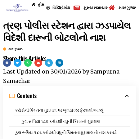
હોમ
મુખ્ય સમાચાર
મારું ગુજરા
વિડિઓ
શોધ
ત્રણ પોલીસ સ્ટેશન દ્વારા ઝડપાયેલ
વિદેશી દારૂની બોટલોનો નાશ
મારુ ગુજરાત
Share this Article:
Last Updated on
30/01/2026
by
Sampurna
Samachar
Contents
કરોડોની કિંમતના મુદ્દામાલ પર બુલડોઝર ફેરવામાં આવ્યું
કુલ રૂપિયા ૧.૮૬ કરોડથી વધુની કિંમતનો મુદ્દામાલ
કુલ રૂપિયા ૧.૮૬ કરોડથી વધુની કિંમતના મુદ્દામાલનો નાશ કરાયો