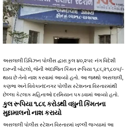
અસલાલી ડિવિઝન પોલીસ દ્વારા કુલ ૪૦,૨૫૯ નંગ વિદેશી
દારૂની બોટલો, જેની અંદાજિત કિંમત રૂપિયા ૧,૮૬,૨૧,૮૦૫/-
થાય છે તેનો નાશ કરવામાં આવ્યો હતો. આ જથ્થો અસલાલી,
કણભા અને વિવેકાનંદનગર પોલીસ સ્ટેશનના વિસ્તારમાંથી
છેલ્લા કેટલાક મહિનાઓ દરમિયાન પકડવામાં આવ્યો હતો.
કુલ રૂપિયા ૧.૮૬ કરોડથી વધુની કિંમતના
મુદ્દામાલનો નાશ કરાયો
અસલાલી પોલીસ સ્ટેશન વિસ્તારમાં ખુલ્લી જગ્યામાં આ