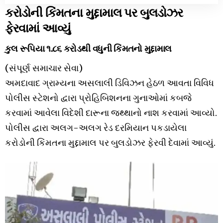
કરોડોની કિંમતના મુદ્દામાલ પર બુલડોઝર
ફેરવામાં આવ્યું
કુલ રૂપિયા ૧.૮૬ કરોડથી વધુની કિંમતનો મુદ્દામાલ
(સંપૂર્ણ સમાચાર સેવા)
અમદાવાદ ગ્રામ્યના અસલાલી ડિવિઝન હેઠળ આવતા વિવિધ
પોલીસ સ્ટેશનો દ્વારા પ્રોહિબિશનના ગુનાઓમાં કબજે
કરવામાં આવેલા વિદેશી દારૂના જથ્થાનો નાશ કરવામાં આવ્યો.
પોલીસ દ્વારા અલગ-અલગ રેડ દરમિયાન પકડાયેલા
કરોડોની કિંમતના મુદ્દામાલ પર બુલડોઝર ફેરવી દેવામાં આવ્યું.