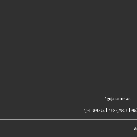
#gujaratinews
મુખ્ય સમાચાર
મારુ ગુજરાત
માર
A