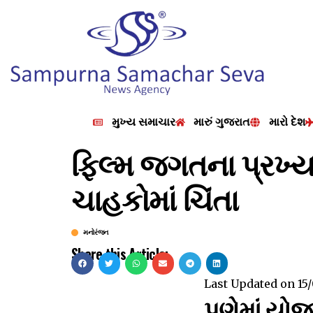
મુખ્ય સમાચાર
મારું ગુજરાત
મારો દેશ
ફિલ્મ જગતના પ્રખ્ય
ચાહકોમાં ચિંતા
મનોરંજન
Share this Article:
Last Updated on
15
પૂણેમાં યોજ