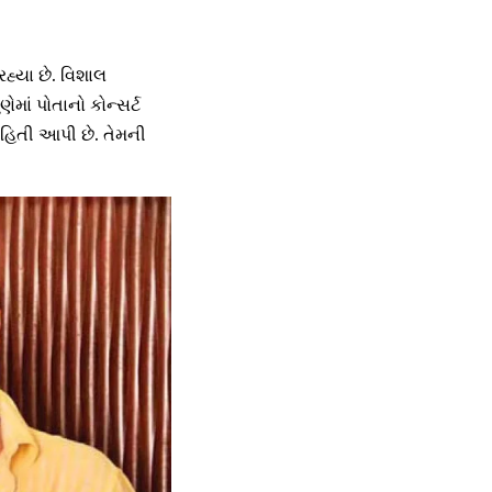
હ્યા છે. વિશાલ
ાં પોતાનો કોન્સર્ટ
ાહિતી આપી છે. તેમની