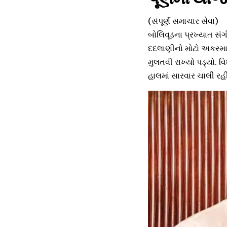
(સંપૂર્ણ સમાચાર સેવા)
બોલિવૂડના પ્રખ્યાત સ
દદલાણીનો મોટો અકસ્માત
મુલતવી રાખ્યો પડ્યો. 
હાલમાં સારવાર ચાલી રહી