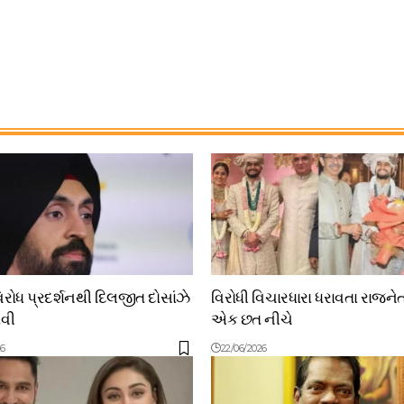
વિરોધ પ્રદર્શનથી દિલજીત દોસાંઝે
વિરોધી વિચારધારા ધરાવતા રાજન
ાવી
એક છત નીચે
26
22/06/2026