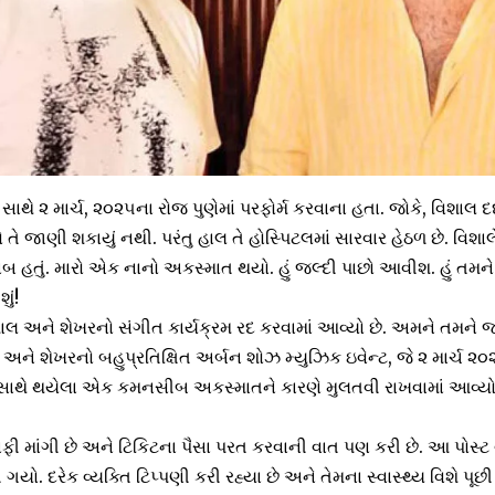
ાથે ૨ માર્ચ, ૨૦૨૫ના રોજ પુણેમાં પરફોર્મ કરવાના હતા. જોકે, વિશા
ો તે જાણી શકાયું નથી. પરંતુ હાલ તે હોસ્પિટલમાં સારવાર હેઠળ છે. વિશાલે
રાબ હતું. મારો એક નાનો અકસ્માત થયો. હું જલ્દી પાછો આવીશ. હું ત
ું!
ે વિશાલ અને શેખરનો સંગીત કાર્યક્રમ રદ કરવામાં આવ્યો છે. અમને તમને 
ે શેખરનો બહુપ્રતિક્ષિત અર્બન શોઝ મ્યુઝિક ઇવેન્ટ, જે ૨ માર્ચ ૨
સાથે થયેલા એક કમનસીબ અકસ્માતને કારણે મુલતવી રાખવામાં આવ્યો છ
ી માંગી છે અને ટિકિટના પૈસા પરત કરવાની વાત પણ કરી છે. આ પોસ્ટ 
. દરેક વ્યક્તિ ટિપ્પણી કરી રહ્યા છે અને તેમના સ્વાસ્થ્ય વિશે પૂછી 