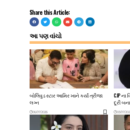
Share this Article:
આ પણ વાંચો
બોલિવુડ સ્ટાર આમિર ખાને કર્યાં ત્રીજા
CJP ના 
લગ્ન
દૂરી બન
06/07/2026
03/07/20