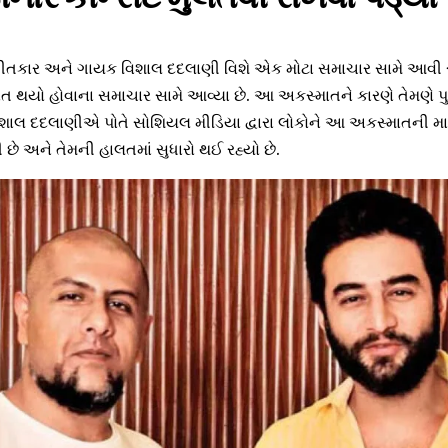
ંગીતકાર અને ગાયક વિશાલ દદલાણી વિશે એક મોટા સમાચાર સામે આવી ર
 થયો હોવાના સમાચાર સામે આવ્યા છે. આ અકસ્માતને કારણે તેમણે પુણેમ
વિશાલ દદલાણીએ પોતે સોશિયલ મીડિયા દ્વારા લોકોને આ અકસ્માતની મ
 છે અને તેમની હાલતમાં સુધારો થઈ રહ્યો છે.