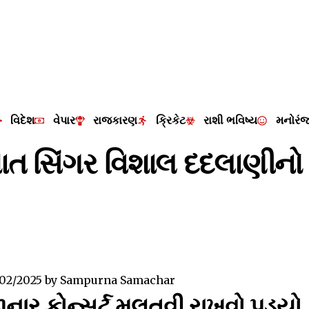
વિદેશ
વેપાર
રાજકારણ
ક્રિકેટ
રાશી ભવિષ્ય
મનોરં
ાત સિંગર વિશાલ દદલાણીનો
/02/2025
by
Sampurna Samachar
ાનાર કોન્સર્ટ મુલતવી રાખવો પડ્યો