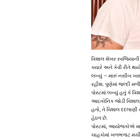
વિશાલ શેખર રવજિયાની સ
ક્યારે અને કેવી રીતે થય
લખ્યું – મારું નસીબ ખ
રહીશ. પુણેમાં જલ્દી મળીશ
પોસ્ટમાં લખ્યું હતું ક
આઇકોનિક જોડી વિશાલ અન
હતો, તે વિશાલ દદલાણી 
હેઠળ છે.
પોસ્ટમાં, આયોજકોએ માફ
ચાહકોમાં ખળભળાટ મચી ગયો