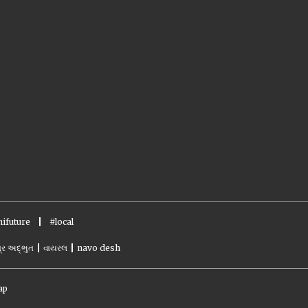
ifuture
#local
્ર અદ્ભુત
વાયરલ
navo desh
ap