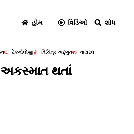
હોમ
વિડિઓ
શોધ
જન
ટેકનોલોજી
વિચિત્ર અદ્ભુત
વાયરલ
 અકસ્માત થતાં