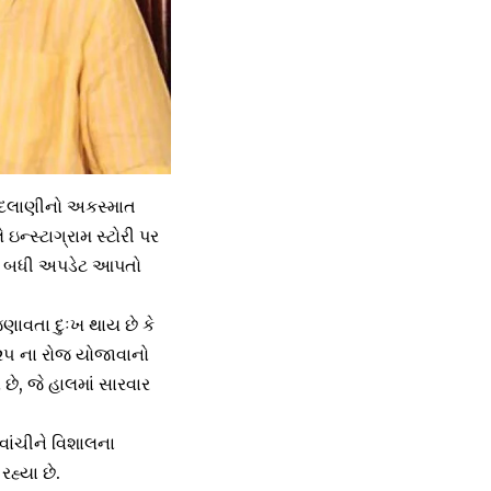
લ દદલાણીનો અકસ્માત
 ઇન્સ્ટાગ્રામ સ્ટોરી પર
મને બધી અપડેટ આપતો
જણાવતા દુઃખ થાય છે કે
૦૨૫ ના રોજ યોજાવાનો
ે, જે હાલમાં સારવાર
વાંચીને વિશાલના
રહ્યા છે.