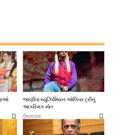
ેતાઓ
જાણીતા મ્યુઝિશિયન ઓલિવર ટ્રીનુ
આકસ્મિક મોત
16/06/2026