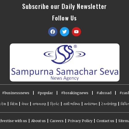
Subscribe our Daily Newsletter
Follow Us
#businessnews
#popular
#breakingnews
#abroad
#rash
ો દેશ
વિદેશ
વેપાર
રાજકારણ
ક્રિકેટ
રાશી ભવિષ્ય
મનોરંજન
ટેકનોલોજી
વિચિત
dvertise with us
About us
Careers
Privacy Policy
Contact us
Sitem