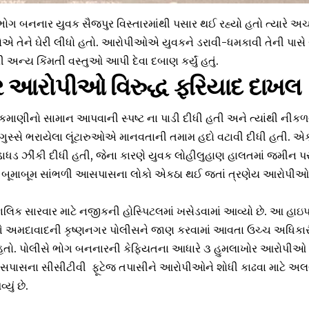
 ભોગ બનનાર યુવક સૈજપુર વિસ્તારમાંથી પસાર થઈ રહ્યો હતો ત્યારે અચ
 તેને ઘેરી લીધો હતો. આરોપીઓએ યુવકને ડરાવી-ધમકાવી તેની પાસે ર
ી અન્ય કિંમતી વસ્તુઓ આપી દેવા દબાણ કર્યું હતું.
ર આરોપીઓ વિરુદ્ધ ફરિયાદ દાખલ
કમાણીનો સામાન આપવાની સ્પષ્ટ ના પાડી દીધી હતી અને ત્યાંથી નીકળવા
ગુસ્સે ભરાયેલા લૂંટારુઓએ માનવતાની તમામ હદો વટાવી દીધી હતી. 
ાધડ ઝીંકી દીધી હતી, જેના કારણે યુવક લોહીલુહાણ હાલતમાં જમીન પર
બૂમાબૂમ સાંભળી આસપાસના લોકો એકઠા થઈ જતાં ત્રણેય આરોપીઓ 
કાલિક સારવાર માટે નજીકની હોસ્પિટલમાં ખસેડવામાં આવ્યો છે. આ હાઇપ
ગે અમદાવાદની કૃષ્ણનગર પોલીસને જાણ કરવામાં આવતા ઉચ્ચ અધિક
 હતો. પોલીસે ભોગ બનનારની કેફિયતના આધારે ૩ હુમલાખોર આરોપીઓ વિ
રા આસપાસના સીસીટીવી ફૂટેજ તપાસીને આરોપીઓને શોધી કાઢવા માટે
યું છે.