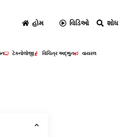
હોમ
વિડિઓ
શોધ
જન
ટેકનોલોજી
વિચિત્ર અદ્ભુત
વાયરલ