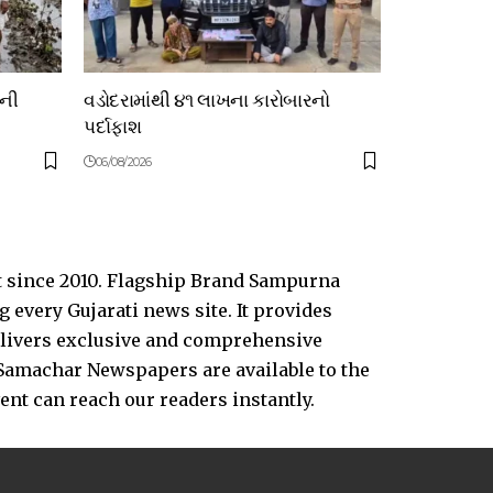
ોની
વડોદરામાંથી ૪૧ લાખના કારોબારનો
પર્દાફાશ
06/08/2026
t since 2010. Flagship Brand Sampurna
every Gujarati news site. It provides
delivers exclusive and comprehensive
Samachar Newspapers are available to the
vent can reach our readers instantly.