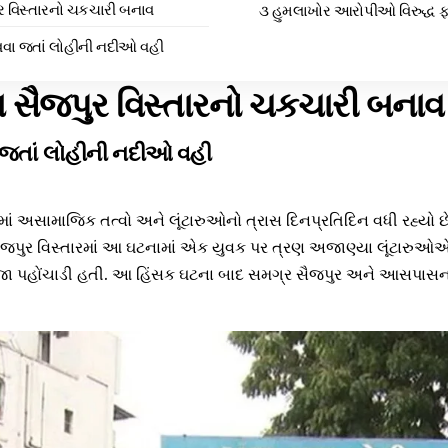
 વિસ્તારનો ચકચારી બનાવ
૩ હુમલાખોર આરોપીઓ વિરુદ્ધ 
વા જતાં લોહીની નદીઓ વહી
 સૈજપુર વિસ્તારનો ચકચારી બનાવ
જતાં લોહીની નદીઓ વહી
રમાં અસામાજિક તત્વો અને લૂંટારુઓનો ત્રાસ દિનપ્રતિદિન વધી રહ્યો 
 સૈજપુર વિસ્તારમાં આ ઘટનામાં એક યુવક પર ત્રણ અજાણ્યા લૂંટારુઓએ 
 ઇજા પહોંચાડી હતી. આ હિંસક ઘટના બાદ સમગ્ર સૈજપુર અને આસપાસના