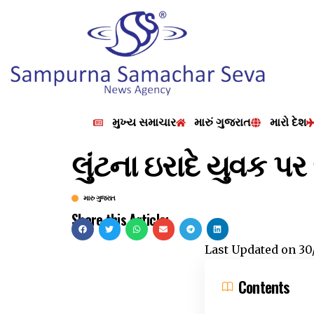
મુખ્ય સમાચાર
મારું ગુજરાત
મારો દેશ
લુંટના ઇરાદે યુવક પ
મારુ ગુજરાત
Share this Article:
Last Updated on
30
Contents