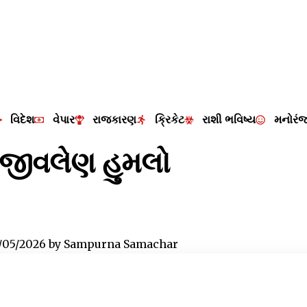
વિદેશ
વેપાર
રાજકારણ
ક્રિકેટ
રાશી ભવિષ્ય
મનોરં
ર જીવલેણ હુમલો
/05/2026
by
Sampurna Samachar