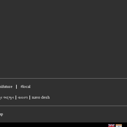
ifuture
#local
્ર અદ્ભુત
વાયરલ
navo desh
ap