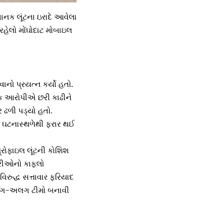
ાનક લૂંટના ઇરાદે આવેલા
હેલો મોંઘોદાટ મોબાઇલ
નો પ્રયત્ન કર્યો હતો.
એક આરોપીએ છરી કાઢીને
 ઢળી પડ્યો હતો.
ઘટનાસ્થળેથી ફરાર થઈ
્રોફાઇલ લૂંટની કોશિશ
ારીઓનો કાફલો
રુદ્ધ સત્તાવાર ફરિયાદ
 અલગ-અલગ ટીમો બનાવી