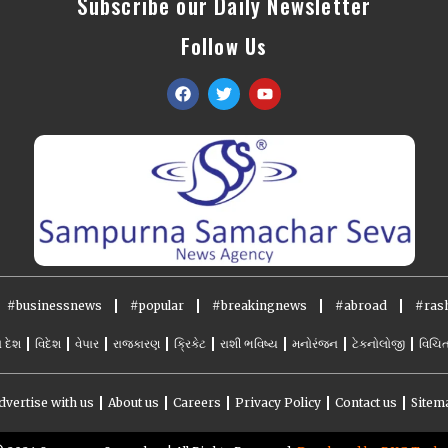
Subscribe our Daily Newsletter
Follow Us
#businessnews
#popular
#breakingnews
#abroad
#rash
ો દેશ
વિદેશ
વેપાર
રાજકારણ
ક્રિકેટ
રાશી ભવિષ્ય
મનોરંજન
ટેકનોલોજી
વિચિત
dvertise with us
About us
Careers
Privacy Policy
Contact us
Sitem