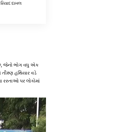
ફરિયાદ દાખલ
છે, જેનો ભોગ વધુ એક
તીક્ષ્ણ હથિયાર વડે
 રસ્તાઓ પર લોકોમાં