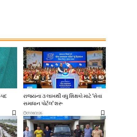
સ્પદ
રાજ્યના ૩ લાખથી વધુ શિક્ષકો માટે ‘સેવા
સમાધાન પોર્ટલ’ શરૂ
07/08/2026