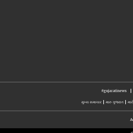
#gujaratinews
મુખ્ય સમાચાર
મારુ ગુજરાત
માર
A