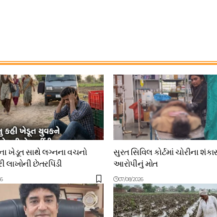
 ખેડૂત સાથે લગ્નના વચનો
સુરત સિવિલ કોર્ટમાં ચોરીના શંકા
 લાખોની છેતરપિંડી
આરોપીનું મોત
26
07/08/2026