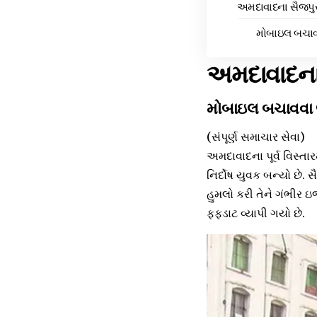
અમદાવાદના સૈજપુર
મોબાઇલ બચાવ
અમદાવાદના
મોબાઇલ બચાવવા 
(સંપૂર્ણ સમાચાર સેવા)
અમદાવાદના પૂર્વ વિસ્તા
નિર્દોષ યુવક બન્યો છે.
હુમલો કરી તેને ગંભીર
ફફડાટ વ્યાપી ગયો છે.