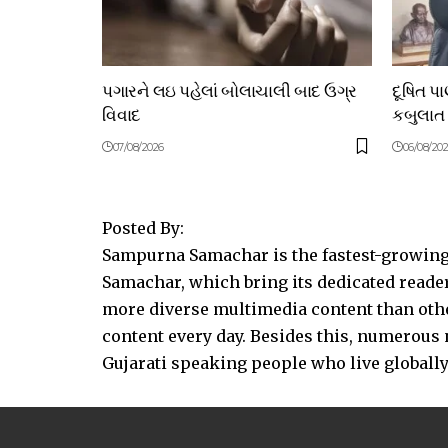
પગારને લઇ પહેલાં બોલાચાલી બાદ ઉગ્ર
દૂષિત પ
વિવાદ
કબુલાત
07/08/2026
06/08/20
Posted By:
Sampurna Samachar is the fastest-growing 
Samachar, which bring its dedicated reader
more diverse multimedia content than other
content every day. Besides this, numerou
Gujarati speaking people who live globally.