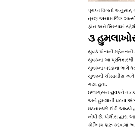
પ્રાપ્ત વિગતો અનુસાર,
ત્રણ અસામાજિક શખ્સોએ
ફોન અને ખિસ્સામાં રહેલ
૩ હુમલાખો
યુવકે પોતાની મહેનતની 
યુવકના આ પ્રતિકારથી 
યુવકના બરડાના ભાગે ધડ
યુવકની ચીસાચીસ અને 
ગયા હતા.
ઇજાગ્રસ્ત યુવકને તાત્
અને હુમલાની ઘટના અં
ઘટનાસ્થળે દોડી આવ્યો
નોંધી છે. પોલીસ દ્વા
કોમ્બિંગ શરૂ કરવામાં આવ્