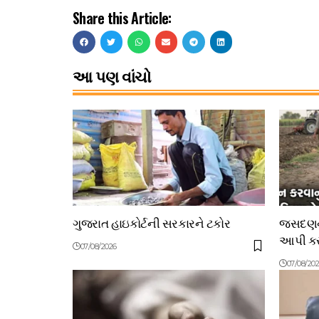
Share this Article:
આ પણ વાંચો
ગુજરાત હાઇકોર્ટની સરકારને ટકોર
જસદણના
આપી કરી
07/08/2026
07/08/20