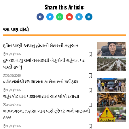
Share this Article:
આ પણ વાંચો
દૂષિત પાણી અપાતુ હોવાની મેયરની કબુલાત
06/08/2026
હળવદ તાલુકામાં વરસાદથી ખેડૂતોની મહેનત પર
પાણી ફળ્યું
06/08/2026
વડોદરામાંથી ૪૧ લાખના કારોબારનો પર્દાફાશ
06/08/2026
શહેરકોટડામાં પથ્થરમારામાં ચાર લોકો ઘવાયા
06/08/2026
ભાવનગરના તણસા ગામ પાસે ટ્રેલર અને બાઇકની
ટક્કર
06/08/2026