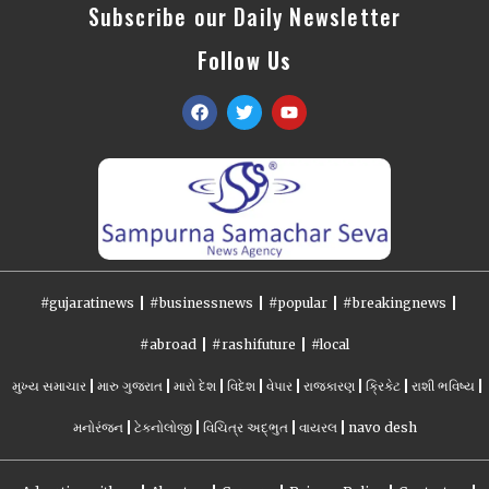
Subscribe our Daily Newsletter
Follow Us
#gujaratinews
#businessnews
#popular
#breakingnews
#abroad
#rashifuture
#local
મુખ્ય સમાચાર
મારુ ગુજરાત
મારો દેશ
વિદેશ
વેપાર
રાજકારણ
ક્રિકેટ
રાશી ભવિષ્ય
મનોરંજન
ટેકનોલોજી
વિચિત્ર અદ્ભુત
વાયરલ
navo desh