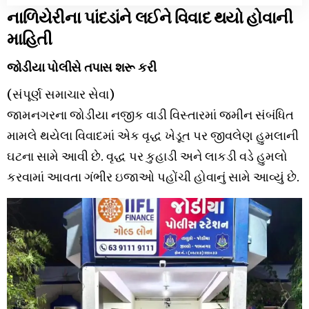
નાળિયેરીના પાંદડાંને લઈને વિવાદ થયો હોવાની
માહિતી
જોડીયા પોલીસે તપાસ શરૂ કરી
(સંપૂર્ણ સમાચાર સેવા)
જામનગરના જોડીયા નજીક વાડી વિસ્તારમાં જમીન સંબંધિત
મામલે થયેલા વિવાદમાં એક વૃદ્ધ ખેડૂત પર જીવલેણ હુમલાની
ઘટના સામે આવી છે. વૃદ્ધ પર કુહાડી અને લાકડી વડે હુમલો
કરવામાં આવતા ગંભીર ઇજાઓ પહોંચી હોવાનું સામે આવ્યું છે.