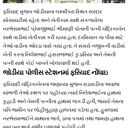
ફરિયાદ મુજબ જોડીયાના લક્ષ્મીપરા સ્થિત સરદાર
સોસાયટીમાં રહેતા અને ખેતીકામ સાથે સંકળાયેલા
નરભેરામભાઈ પ્રેમજીભાઈ ભીમાણી પોતાની પત્ની ચંદ્રિકાબેન
સાથે વાડીમાં ખેતીકામ કરી રહ્યા હતા. દરમિયાન ચા પીવા માટે
તેઓ વાડીના ઓરડા પાસે ગયા હતા. તે સમયે નજીકની વાડીમાં
ખેતી કરતા નિલેશભાઈ હંસરાજભાઈ કુંડારિયા અને તેમની
પત્ની સાથે કોઈ બાબતે બોલાચાલી થઈ હતી.
જોડીયા પોલીસ સ્ટેશનમાં ફરિયાદ નોંધાઇ
ફરિયાદી ચંદ્રિકાબેનના જણાવ્યા મુજબ રાડારાડીના અવાજ
સાંભળી તેઓ સ્થળ પર પહોંચ્યા ત્યારે નિલેશભાઈના હાથમાં
કુહાડી અને તેમની પત્નીના હાથમાં લાકડી હતી, જ્યારે તેમના
પતિ જમીન પર લોહીલુહાણ હાલતમાં પડેલા હતા. હુમલામાં
નરભેરામભાઈને માથાના ભાગે, ડાબા પગમાં તથા જમણા હાથના
બાવડાના ભાગે ગંભીર ઇજાઓ પહોંચી હતી.