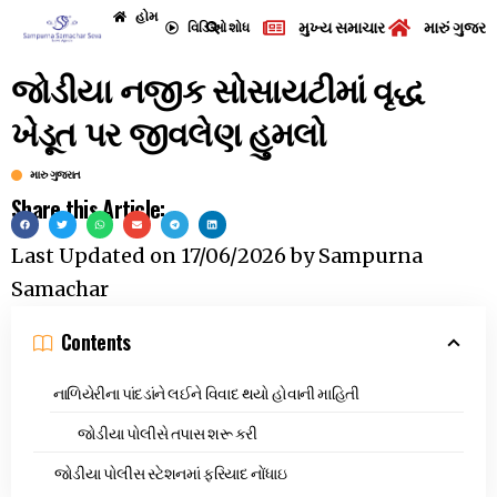
હોમ
મુખ્ય સમાચાર
મારું ગુજરા
વિડિઓ
શોધ
જોડીયા નજીક સોસાયટીમાં વૃદ્ધ
ખેડૂત પર જીવલેણ હુમલો
મારુ ગુજરાત
Share this Article:
Last Updated on
17/06/2026
by
Sampurna
Samachar
Contents
નાળિયેરીના પાંદડાંને લઈને વિવાદ થયો હોવાની માહિતી
જોડીયા પોલીસે તપાસ શરૂ કરી
જોડીયા પોલીસ સ્ટેશનમાં ફરિયાદ નોંધાઇ