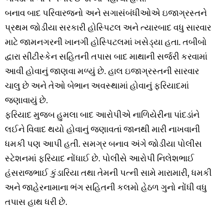
બનાવ બાદ પરિવારજનો અને સગાસંબંધીઓએ ઇજાગ્રસ્તને
પ્રથમ જોડીયા સરકારી હોસ્પિટલ અને ત્યારબાદ વધુ સારવાર
માટે જામનગરની ખાનગી હોસ્પિટલમાં ખસેડ્યા હતા. તબીબો
દ્વારા સીટીસ્કેન સહિતની તપાસ બાદ માથાની સર્જરી કરવામાં
આવી હોવાનું જાણવા મળ્યું છે. હાલ ઇજાગ્રસ્તની સારવાર
ચાલુ છે અને તેઓ બેભાન અવસ્થામાં હોવાનું ફરિયાદમાં
જણાવાયું છે.
ફરિયાદ મુજબ હુમલા બાદ આરોપીએ નાળિયેરીના પાંદડાંને
લઈને વિવાદ થયો હોવાનું જણાવતાં જાનથી મારી નાખવાની
ધમકી પણ આપી હતી. સમગ્ર બનાવ અંગે જોડીયા પોલીસ
સ્ટેશનમાં ફરિયાદ નોંધાઈ છે. પોલીસે આરોપી નિલેશભાઈ
હંસરાજભાઈ કુંડારિયા તથા તેમની પત્ની સામે મારામારી, ધમકી
અને જાહેરનામાના ભંગ સહિતની કલમો હેઠળ ગુનો નોંધી વધુ
તપાસ હાથ ધરી છે.