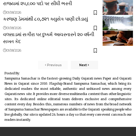
રાજ્યમાં ૨૫,૬૦૦ પદો પર સીધી ભરતી
01/08/2026
કરજણ ડેમમાંથી ૮૦,૭૨૧ ક્યુસેક પાણી છોડાયું
01/08/2026
વલસાડમાં સગીરા પર દુષ્કર્મ આચરનારને ૨૦ વર્ષની
સખત કેદ
01/08/2026
Previous
Next
Posted By:
Sampurna Samachar is the fastest-growing Daily Gujarati news Paper and Gujarati
News in Gujarat since 2010. Flagship Brand Sampurna Samachar, which bring its
dedicated readers the most reliable, authentic and unbiased news among every
Gujarati news site. It provides more diverse multimedia content than other linguistic
sites. Its dedicated online editorial team delivers exclusive and comprehensive
content every day. Besides this, numerous numbers of news from the broad network
of Sampurna Samachar Newspapers are available to the Gujarati speaking people who
live globally. Our site is updated 24 hours a day so that every core event can reach our
readers instantly.