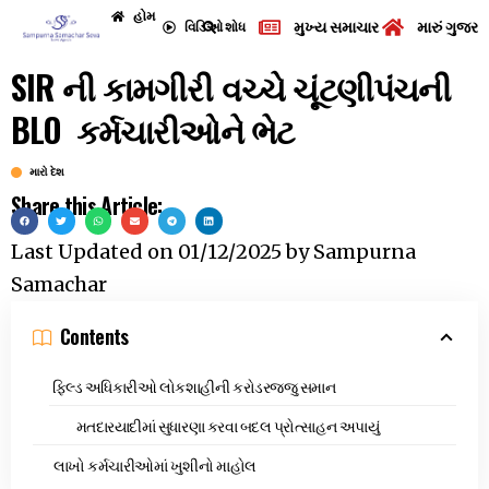
હોમ
મુખ્ય સમાચાર
મારું ગુજરા
વિડિઓ
શોધ
SIR ની કામગીરી વચ્ચે ચૂંટણીપંચની
BLO કર્મચારીઓને ભેટ
મારો દેશ
Share this Article:
Last Updated on
01/12/2025
by
Sampurna
Samachar
Contents
ફિલ્ડ અધિકારીઓ લોકશાહીની કરોડરજ્જુ સમાન
મતદારયાદીમાં સુધારણા કરવા બદલ પ્રોત્સાહન અપાયું
લાખો કર્મચારીઓમાં ખુશીનો માહોલ