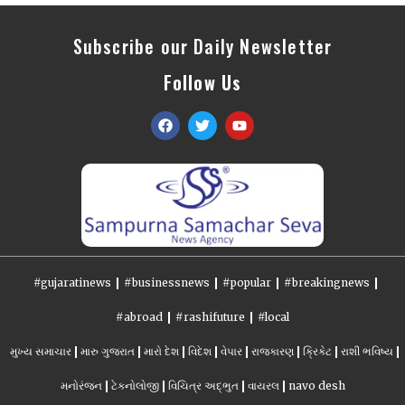
Subscribe our Daily Newsletter
Follow Us
#gujaratinews
#businessnews
#popular
#breakingnews
#abroad
#rashifuture
#local
મુખ્ય સમાચાર
મારુ ગુજરાત
મારો દેશ
વિદેશ
વેપાર
રાજકારણ
ક્રિકેટ
રાશી ભવિષ્ય
મનોરંજન
ટેકનોલોજી
વિચિત્ર અદ્ભુત
વાયરલ
navo desh