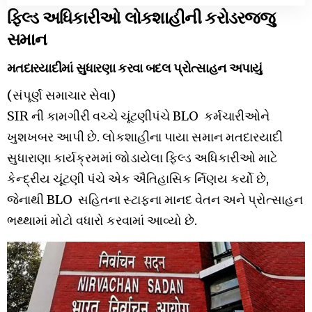
ફિલ્ડ અધિકારીઓ લોકશાહીની કરોડરજ્જુ
સમાન
મતદારયાદીમાં સુધારણા કરવા બદલ પ્રોત્સાહન અપાયું
(સંપૂર્ણ સમાચાર સેવા)
SIR ની કામગીરી વચ્ચે ચૂંટણીપંચે BLO કર્મચારીઓને
ખુશખબર આપી છે. લોકશાહીના પાયા સમાન મતદારયાદી
સુધારાણા કાર્યક્રમમાં જોડાયેલા ફિલ્ડ અધિકારીઓ માટે
કેન્દ્રીય ચૂંટણી પંચે એક ઐતિહાસિક ર્નિણય કર્યો છે,
જેનાથી BLO સહિતના સ્ટાફના માનદ વેતન અને પ્રોત્સાહન
ભથ્થામાં મોટો વધારો કરવામાં આવ્યો છે.