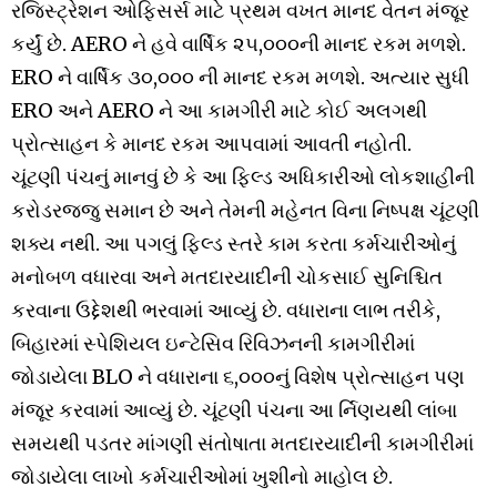
રજિસ્ટ્રેશન ઓફિસર્સ માટે પ્રથમ વખત માનદ વેતન મંજૂર
કર્યું છે. AERO ને હવે વાર્ષિક ૨૫,૦૦૦ની માનદ રકમ મળશે.
ERO ને વાર્ષિક ૩૦,૦૦૦ ની માનદ રકમ મળશે. અત્યાર સુધી
ERO અને AERO ને આ કામગીરી માટે કોઈ અલગથી
પ્રોત્સાહન કે માનદ રકમ આપવામાં આવતી નહોતી.
ચૂંટણી પંચનું માનવું છે કે આ ફિલ્ડ અધિકારીઓ લોકશાહીની
કરોડરજ્જુ સમાન છે અને તેમની મહેનત વિના નિષ્પક્ષ ચૂંટણી
શક્ય નથી. આ પગલું ફિલ્ડ સ્તરે કામ કરતા કર્મચારીઓનું
મનોબળ વધારવા અને મતદારયાદીની ચોકસાઈ સુનિશ્ચિત
કરવાના ઉદ્દેશથી ભરવામાં આવ્યું છે. વધારાના લાભ તરીકે,
બિહારમાં સ્પેશિયલ ઇન્ટેસિવ રિવિઝનની કામગીરીમાં
જોડાયેલા BLO ને વધારાના ૬,૦૦૦નું વિશેષ પ્રોત્સાહન પણ
મંજૂર કરવામાં આવ્યું છે. ચૂંટણી પંચના આ ર્નિણયથી લાંબા
સમયથી પડતર માંગણી સંતોષાતા મતદારયાદીની કામગીરીમાં
જોડાયેલા લાખો કર્મચારીઓમાં ખુશીનો માહોલ છે.