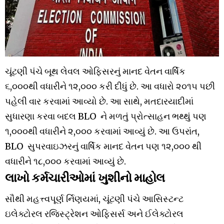
ચૂંટણી પંચે બૂથ લેવલ ઓફિસરનું માનદ વેતન વાર્ષિક
૬,૦૦૦થી વધારીને ૧૨,૦૦૦ કરી દીધું છે. આ વધારો ૨૦૧૫ પછી
પહેલી વાર કરવામાં આવ્યો છે. આ સાથે, મતદારયાદીમાં
સુધારણા કરવા બદલ BLO ને મળતું પ્રોત્સાહન ભથ્થું પણ
૧,૦૦૦થી વધારીને ૨,૦૦૦ કરવામાં આવ્યું છે. આ ઉપરાંત,
BLO સુપરવાઇઝરનું વાર્ષિક માનદ વેતન પણ ૧૨,૦૦૦ થી
વધારીને ૧૮,૦૦૦ કરવામાં આવ્યું છે.
લાખો કર્મચારીઓમાં ખુશીનો માહોલ
સૌથી મહત્ત્વપૂર્ણ ર્નિણયમાં, ચૂંટણી પંચે આસિસ્ટન્ટ
ઇલેક્ટોરલ રજિસ્ટ્રેશન ઓફિસર્સ અને ઈલેક્ટોરલ