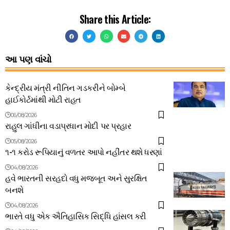
Share this Article:
આ પણ વાંચો
કેન્દ્રીય મંત્રી નીતિન ગડકરીને બોમ્બે
હાઈકોર્ટમાંથી મોટી રાહત
06/08/2026
રાહુલ ગાંધીના વડાપ્રધાન મોદી પર પ્રહાર
05/08/2026
૧-૧ કરોડ રૂપિયાનું વળતર આપો નહીંતર થશે ધરણાં
04/08/2026
હવે ભારતની સરહદો વધુ મજબૂત અને સુરક્ષિત
બનશે
04/08/2026
ભારતે વધુ એક ઐતિહાસિક સિદ્ધિ હાંસલ કરી