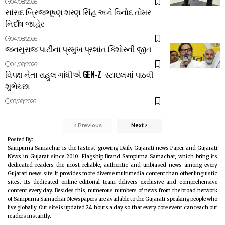
04/08/2026
સાંસદ બ્રિજભૂષણ શરણ સિંહ અને વિનોદ તોમર
નિર્દોષ જાહેર
04/08/2026
જનસુરાજ પાર્ટીના પ્રમુખ પ્રશાંત કિશોરની જીત
04/08/2026
વિપક્ષ નેતા રાહુલ ગાંધીએ GEN-Z સ્ટાઇલમાં પાઠવી
શુભેચ્છા
03/08/2026
Previous
Next
Posted By:
Sampurna Samachar is the fastest-growing Daily Gujarati news Paper and Gujarati
News in Gujarat since 2010. Flagship Brand Sampurna Samachar, which bring its
dedicated readers the most reliable, authentic and unbiased news among every
Gujarati news site. It provides more diverse multimedia content than other linguistic
sites. Its dedicated online editorial team delivers exclusive and comprehensive
content every day. Besides this, numerous numbers of news from the broad network
of Sampurna Samachar Newspapers are available to the Gujarati speaking people who
live globally. Our site is updated 24 hours a day so that every core event can reach our
readers instantly.