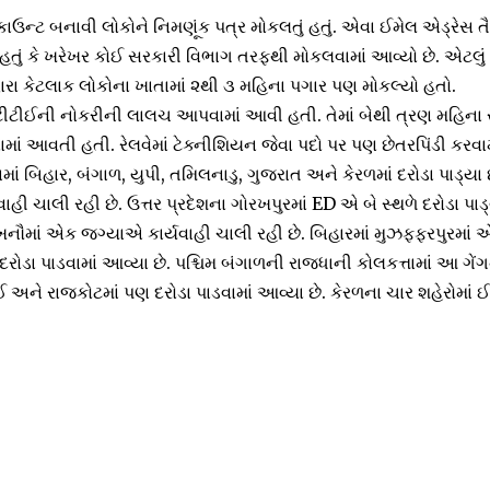
ન્ટ બનાવી લોકોને નિમણૂંક પત્ર મોકલતું હતું. એવા ઈમેલ એડ્રેસ 
 હતું કે ખરેખર કોઈ સરકારી વિભાગ તરફથી મોકલવામાં આવ્યો છે. એટલું 
દ્વારા કેટલાક લોકોના ખાતામાં ૨થી ૩ મહિના પગાર પણ મોકલ્યો હતો.
ીઈની નોકરીની લાલચ આપવામાં આવી હતી. તેમાં બેથી ત્રણ મહિના 
માં આવતી હતી. રેલવેમાં ટેક્નીશિયન જેવા પદો પર પણ છેતરપિંડી કરવ
ં બિહાર, બંગાળ, યુપી, તમિલનાડુ, ગુજરાત અને કેરળમાં દરોડા પાડ્યા
વાહી ચાલી રહી છે. ઉત્તર પ્રદેશના ગોરખપુરમાં ED એ બે સ્થળે દરોડા પા
નૌમાં એક જગ્યાએ કાર્યવાહી ચાલી રહી છે. બિહારમાં મુઝફ્ફરપુરમાં
દરોડા પાડવામાં આવ્યા છે. પશ્ચિમ બંગાળની રાજધાની કોલકત્તામાં આ ગે
 અને રાજકોટમાં પણ દરોડા પાડવામાં આવ્યા છે. કેરળના ચાર શહેરોમાં 