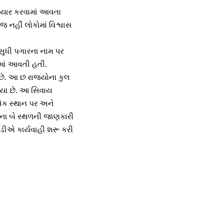
તૈયાર કરવામાં આવતા
જ નહીં લોકોમાં વિશ્વાસ
સુધી પગારના નામ પર
ામાં આવતી હતી.
 છે. આ છ રાજ્યોના કુલ
ડ્યા છે. આ સિવાય
 એક સ્થાન પર અને
ંગના બે સ્થળની જાણકારી
ઈડીએ કાર્યવાહી શરૂ કરી