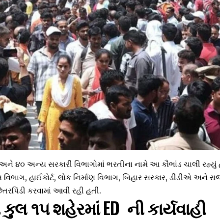
ને ૪૦ અન્ય સરકારી વિભાગોમાં ભરતીના નામે આ કૌભાંડ ચાલી રહ્યું હત
સ વિભાગ, હાઈકોર્ટ, લોક નિર્માણ વિભાગ, બિહાર સરકાર, ડીડીએ અને 
 છેતરપિંડી કરવામાં આવી રહી હતી.
કુલ ૧૫ શહેરમાં ED ની કાર્યવાહી