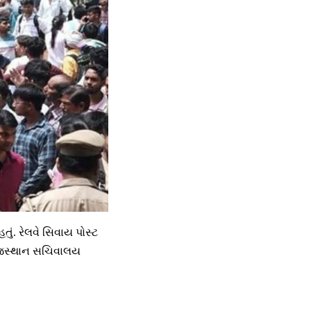
ું. રેલવે સિવાય પોસ્ટ
રાજસ્થાન સચિવાલય