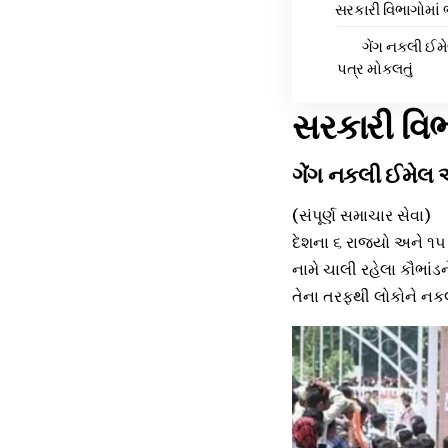
સરકારી વિભાગોમાં 
ગેંગ નકલી ઈમ
પત્ર મોકલતું
સરકારી વિભ
ગેંગ નકલી ઈમેલ એ
(સંપૂર્ણ સમાચાર સેવા)
દેશના ૬ રાજ્યો અને ૧૫ 
નામે ચાલી રહેલા કૌભાં
તેના તરફથી લોકોને નકલ