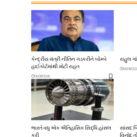
કેન્દ્રીય મંત્રી નીતિન ગડકરીને બોમ્બે
રાહુલ ગા
હાઈકોર્ટમાંથી મોટી રાહત
05/08/20
06/08/2026
ભારતે વધુ એક ઐતિહાસિક સિદ્ધિ હાંસલ
સાંસદ 
કરી
વિનોદ તો