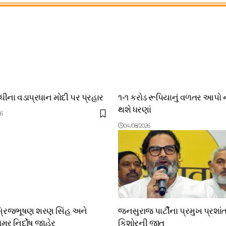
ંધીના વડાપ્રધાન મોદી પર પ્રહાર
૧-૧ કરોડ રૂપિયાનું વળતર આપો 
થશે ધરણાં
26
04/08/2026
બ્રિજભૂષણ શરણ સિંહ અને
જનસુરાજ પાર્ટીના પ્રમુખ પ્રશાં
મર નિર્દોષ જાહેર
કિશોરની જીત