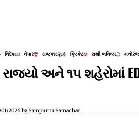
વિદેશ
વેપાર
રાજકારણ
ક્રિકેટ
રાશી ભવિષ્ય
મનોરં
 રાજ્યો અને ૧૫ શહેરોમાં ED
/01/2026
by
Sampurna Samachar