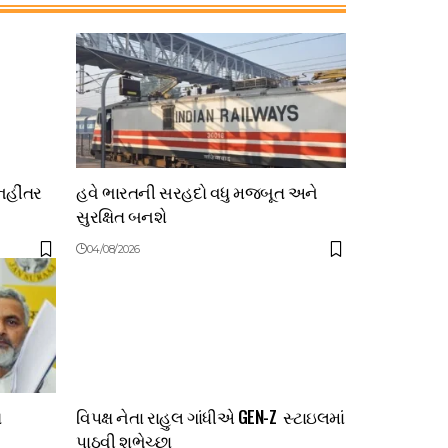
નહીંતર
હવે ભારતની સરહદો વધુ મજબૂત અને
સુરક્ષિત બનશે
04/08/2026
ત
વિપક્ષ નેતા રાહુલ ગાંધીએ GEN-Z સ્ટાઇલમાં
પાઠવી શુભેચ્છા