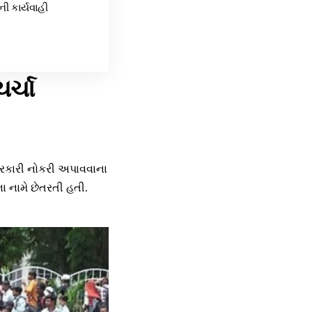
ી કાર્યવાહી
ર્ચા
 સરકારી નોકરી અપાવવાના
ા નામે છેતરતી હતી.