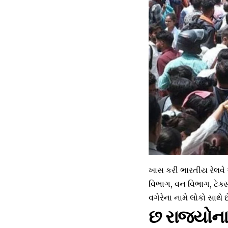
ખાસ કરી ભારતીય રેલવે અ
વિભાગ, વન વિભાગ, ટેક્
વગેરેના નામે લોકો સાથે
છ રાજ્યોના 