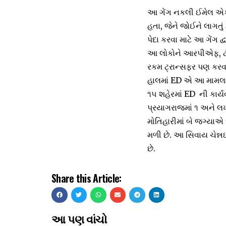
આ ગેંગ નકલી ઈમેલ એકાઉ
હતા, જેને જોઈને લાગતું
પેદા કરવા માટે આ ગેંગ 
આ લોકોને આરપીએફ, ટીટ
રકમ ટ્રાન્સફર પણ કરવા
હાલમાં ED એ આ મામલામા
૧૫ શહેરમાં ED ની કાર્ય
પ્રયાગરાજમાં ૧ અને લખ
મોતિહારીમાં બે જગ્યાએ 
મળી છે. આ સિવાય ચેન્નઈ
છે.
Share this Article:
આ પણ વાંચો