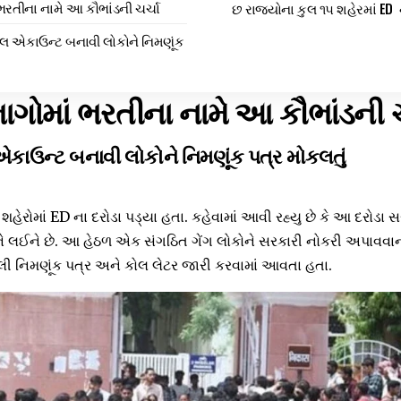
ભરતીના નામે આ કૌભાંડની ચર્ચા
છ રાજ્યોના કુલ ૧૫ શહેરમાં ED ન
ેલ એકાઉન્ટ બનાવી લોકોને નિમણૂંક
ાગોમાં ભરતીના નામે આ કૌભાંડની ચ
કાઉન્ટ બનાવી લોકોને નિમણૂંક પત્ર મોકલતું
શહેરોમાં ED ના દરોડા પડ્યા હતા. કહેવામાં આવી રહ્યુ છે કે આ દરોડા
ડને લઈને છે. આ હેઠળ એક સંગઠિત ગેંગ લોકોને સરકારી નોકરી અપાવવાન
ી નિમણૂંક પત્ર અને કોલ લેટર જારી કરવામાં આવતા હતા.