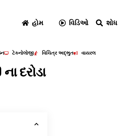
હોમ
વિડિઓ
શોધ
જન
ટેકનોલોજી
વિચિત્ર અદ્ભુત
વાયરલ
 ના દરોડા