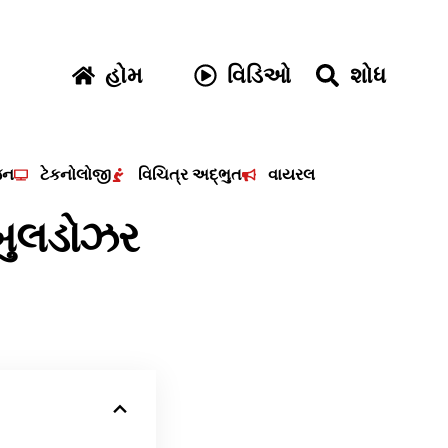
હોમ
વિડિઓ
શોધ
જન
ટેકનોલોજી
વિચિત્ર અદ્ભુત
વાયરલ
 બુલડોઝર