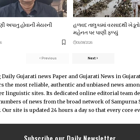
ાણી અપાતુ હોવાની મેયરની
હળવદ તાલુકામાં વરસાદથી ખેડૂત
મહેનત પર પાણી ફળ્યું
26
06/08/2026
Previous
Next
Daily Gujarati news Paper and Gujarati News in Gujara
s the most reliable, authentic and unbiased news among 
 linguistic sites. Its dedicated online editorial team 
s numbers of news from the broad network of Sampurna 
 Our site is updated 24 hours a day so that every core e
Subscribe our Daily Newsletter