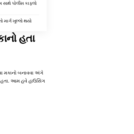
મ સાથે પોલીસ કાફલો
 માર્ગ ખુલ્લો થયો
કાનો હતા
 નવા મકાનો બનાવવા અંગે
 હતા. આમ હવે હાઉસિંગ