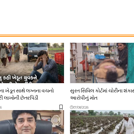
 ખેડૂત સાથે લગ્નના વચનો
સુરત સિવિલ કોર્ટમાં ચોરીના શંકા
 લાખોની છેતરપિંડી
આરોપીનું મોત
26
07/08/2026