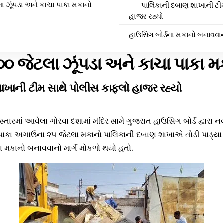
ા ઝૂંપડા અને કાચા પાકા મકાનો
પાલિકાની દબાણ શાખાની ટી
હાજર રહ્યો
હાઉસિંગ બોર્ડના મકાનો બનાવવાનો
૦૦ જેટલા ઝૂંપડા અને કાચા પાકા મ
ાખાની ટીમ સાથે પોલીસ કાફલો હાજર રહ્યો
સ્તારમાં આવેલા ગોરવા દશામાં મંદિર સામે ગુજરાત હાઉસિંગ બોર્ડ દ્વારા
 પાકા અગાઉના ૨૫ જેટલા મકાનો પાલિકાની દબાણ શાખાએ તોડી પાડ્યા
તા મકાનો બનાવવાનો માર્ગ મોકળો થયો હતો.