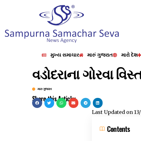
મુખ્ય સમાચાર
મારું ગુજરાત
મારો દેશ
વડોદરાના ગોરવા વિસ
મારુ ગુજરાત
Share this Article:
Last Updated on
13
Contents