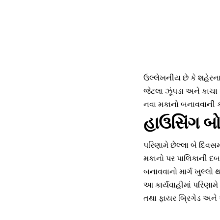
ઉલ્લેખનીય છે કે શહેરના
જેટલા ઝૂંપડા અને કાચા
નવા મકાનો બનાવવાની કા
હાઉસિંગ બોર
પરિણામે છેલ્લા બે દિવસ
મકાનો પર પાલિકાની દબાણ
બનાવવાનો માર્ગ ખુલ્લો થ
આ કાર્યવાહીમાં પરિણા
તથા ફાયર બ્રિગેડ અને 