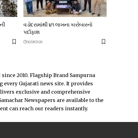
ોની
વડોદરામાંથી ૪૧ લાખના કારોબારનો
પર્દાફાશ
06/08/2026
t since 2010. Flagship Brand Sampurna
every Gujarati news site. It provides
delivers exclusive and comprehensive
Samachar Newspapers are available to the
vent can reach our readers instantly.