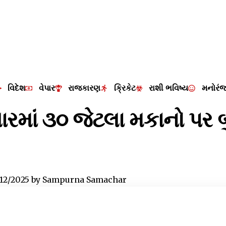
વિદેશ
વેપાર
રાજકારણ
ક્રિકેટ
રાશી ભવિષ્ય
મનોરં
્તારમાં ૩૦ જેટલા મકાનો પર
/12/2025
by
Sampurna Samachar