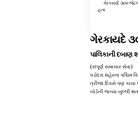
ગેરકાયદે ૩૦૦ જેટલ
હતા
ગેરકાયદે ૩
પાલિકાની દબાણ શ
(સંપૂર્ણ સમાચાર સેવા)
વડોદરા શહેરના પશ્ચિમ વિ
ત્રીજા દિવસે પણ કાચા
બોર્ડની જગ્યા ખુલ્લી થ