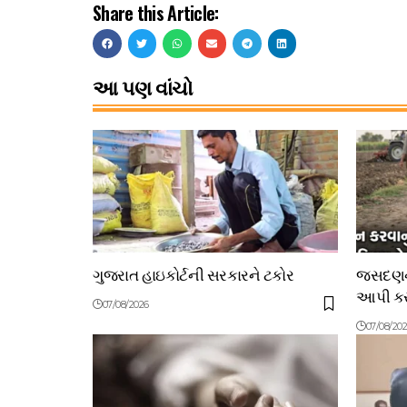
Share this Article:
આ પણ વાંચો
ગુજરાત હાઇકોર્ટની સરકારને ટકોર
જસદણના
આપી કરી
07/08/2026
07/08/20