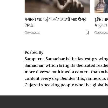
પગારને લઇ પહેલાં બોલાચાલી બાદ ઉગ્ર
દૂષિત પ
વિવાદ
કબુલાત
07/08/2026
06/08/20
Posted By:
Sampurna Samachar is the fastest-growing 
Samachar, which bring its dedicated reader
more diverse multimedia content than other
content every day. Besides this, numerou
Gujarati speaking people who live globally.