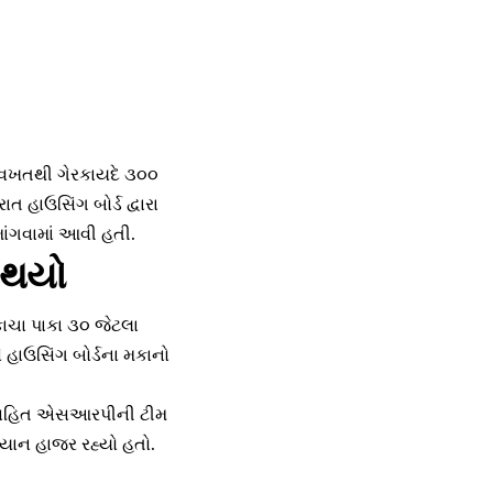
ાય વખતથી ગેરકાયદે ૩૦૦
 હાઉસિંગ બોર્ડ દ્વારા
ાંગવામાં આવી હતી.
ો થયો
 કાચા પાકા ૩૦ જેટલા
 હાઉસિંગ બોર્ડના મકાનો
લા સહિત એસઆરપીની ટીમ
િયાન હાજર રહ્યો હતો.