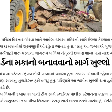
 પશ્ચિમ વિસ્તાર ગોરવા ખાતે આવેલા દશામાં મંદિરની સામે છેલ્લા કેટલ
 પાકા મકાનોમાં શ્રમજીવીઓ રહેતા આવ્યા હતા. પરંતુ આ જગ્યાએ ગુજરાત
ર્યવાહી શરૂ કરવાના ભાગરૂપે પાલિકા તંત્રની દબાણ શાખા પાસે મદદ મ
્ડના મકાનો બનાવવાનો માર્ગ ખુલ્લ
માં ૨૫૦ જેટલા ઝૂંપડા તોડી પાડવામાં આવ્યા હતા. ત્યારબાદ બાકી રહેલા
 શાખાનું બુલડોઝર ફરી વળ્યું હતું. પરિણામે આ જમીન ખુલ્લી થતા હવે
યો છે.
મે પાલિકાની દબાણ શાખાની ટીમ સાથે સ્થાનિક પોલીસ સ્ટેશનના કાફ
એમ્બ્યુલન્સ તથા વીજ નિગમના સ્ટાફ સાથે ઘટના સ્થળે કાર્યવાહી દરમ