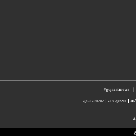
#gujaratinews
મુખ્ય સમાચાર
મારુ ગુજરાત
માર
A
©