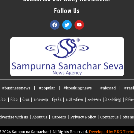
Follow Us
#businessnews
#popular
#breakingnews
#abroad
#rash
ો દેશ
વિદેશ
વેપાર
રાજકારણ
ક્રિકેટ
રાશી ભવિષ્ય
મનોરંજન
ટેકનોલોજી
વિચિત
dvertise with us
About us
Careers
Privacy Policy
Contact us
Sitem
️ 2024 Sampurna Samachar | All Rights Reserved.
Developed by BKG Tech