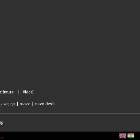
ifuture
#local
્ર અદ્ભુત
વાયરલ
navo desh
ap
no