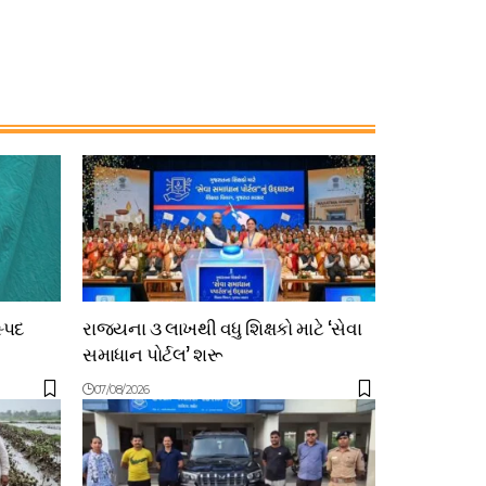
સ્પદ
રાજ્યના ૩ લાખથી વધુ શિક્ષકો માટે ‘સેવા
સમાધાન પોર્ટલ’ શરૂ
07/08/2026