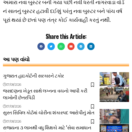
અમારા નવા બુસ્ટર બની ગયા પછી નવી ધરતી નાગરવાડા વોર્ડ
નં સાતનું બુસ્ટર હટાવી દઈશું પરંતુ નવા બુસ્ટર બને પાંચ વર્ષ
પૂરાં થયાં છે છતાં પણ તંત્ર કોઈ કાર્યવાહી કરતું નથી.
Share this Article:
આ પણ વાંચો
ગુજરાત હાઇકોર્ટની સરકારને ટકોર
07/08/2026
જસદણના ખેડૂત સાથે લગ્નના વચનો આપી કરી
લાખોની છેતરપિંડી
07/08/2026
સુરત સિવિલ કોર્ટમાં ચોરીના શંકાસ્પદ આરોપીનું મોત
07/08/2026
રાજ્યના ૩ લાખથી વધુ શિક્ષકો માટે ‘સેવા સમાધાન