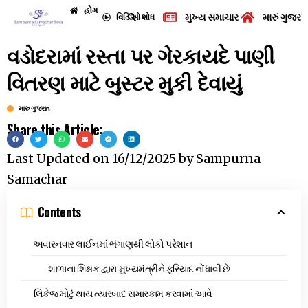
હોમ
મુખ્ય સમાચાર
મારું ગુજરા
વિડિઓ
શોધ
વડોદરામાં રસ્તા પર ગેરકાયદે પાણી
વિતરણ માટે બુસ્ટર મુકી દેવાયું
મારુ ગુજરાત
Share this Article:
Last Updated on
16/12/2025
by
Sampurna
Samachar
Contents
અવારનવાર લાઈનમાં ભંગાણથી લોકો પરેશાન
શાળાના શિક્ષક દ્વારા મુખ્યમંત્રીને ફરિયાદ નોંધાવી છે
લિકેજ મોટું થાય ત્યારબાદ સમારકામ કરવામાં આવે