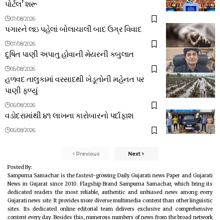
પોર્ટલ’ શરૂ
07/08/2026
પગારને લઇ પહેલાં બોલાચાલી બાદ ઉગ્ર વિવાદ
07/08/2026
દૂષિત પાણી અપાતુ હોવાની મેયરની કબુલાત
06/08/2026
હળવદ તાલુકામાં વરસાદથી ખેડૂતોની મહેનત પર
પાણી ફળ્યું
06/08/2026
વડોદરામાંથી ૪૧ લાખના કારોબારનો પર્દાફાશ
06/08/2026
Previous
Next
Posted By:
Sampurna Samachar is the fastest-growing Daily Gujarati news Paper and Gujarati
News in Gujarat since 2010. Flagship Brand Sampurna Samachar, which bring its
dedicated readers the most reliable, authentic and unbiased news among every
Gujarati news site. It provides more diverse multimedia content than other linguistic
sites. Its dedicated online editorial team delivers exclusive and comprehensive
content every day. Besides this, numerous numbers of news from the broad network