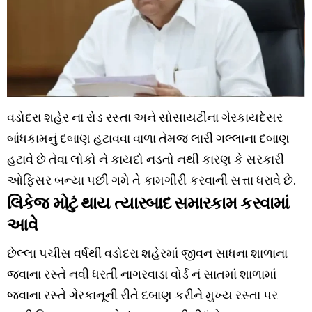
વડોદરા શહેર ના રોડ રસ્તા અને સોસાયટીના ગેરકાયદેસર
બાંધકામનું દબાણ હટાવવા વાળા તેમજ લારી ગલ્લાના દબાણ
હટાવે છે તેવા લોકો ને કાયદો નડતો નથી કારણ કે સરકારી
ઓફિસર બન્યા પછી ગમે તે કામગીરી કરવાની સત્તા ધરાવે છે.
લિકેજ મોટું થાય ત્યારબાદ સમારકામ કરવામાં
આવે
છેલ્લા પચીસ વર્ષથી વડોદરા શહેરમાં જીવન સાધના શાળાના
જવાના રસ્તે નવી ધરતી નાગરવાડા વોર્ડ નં સાતમાં શાળામાં
જવાના રસ્તે ગેરકાનૂની રીતે દબાણ કરીને મુખ્ય રસ્તા પર