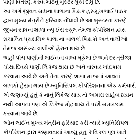
પાણી વિતરણ કરવા માટેનું બુસ્ટર મુકી દીધું છે.
આ અંગે જીવન સાધના શાળાના શિક્ષક હસમુખભાઈ પાઠક
દ્વારા મુખ્ય મંત્રીને ફરિયાદ નોંધાવી છે આ બુસ્ટરના કારણે
જીવન સાધના શાળા ન્યુ ઈરા સ્કૂલ તેમજ કોર્પોરેશન દ્વારા
સંચાલિત પ્રાથમિક શાળા ના બાળકો શિક્ષકો અને વાલીઓ
તેમજ અસંખ્ય વાલીઓ હેરાન થાય છે.
અહીં પાંચ પાણીની લાઈનના વાલ્વ મૂકેલા છે અને દર ત્રીજા
ચોથા દિવસે પાણી લિકેજ થાય છે અને વારંવાર ખોદકામ
કરવામાં આવે છે અને તેના કારણે શાળા માં જતાં આવતાં
બાળકો હેરાન થાય છે મ્યુનિસિપલ કોર્પોરેશનના એક કર્મચારી
એ જણાવ્યું હતું કે નાનું લિકેજ થાય તો અમારા સાહેબ ધ્યાન
નથી આપતા પણ એ લિકેજ મોટું થાય તે પછી સમારકામ
કરવામાં આવે છે.
ઓન લાઈન મુખ્ય મંત્રીને ફરિયાદ કરી ત્યારે મ્યુનિસિપલ
કોર્પોરેશન દ્વારા જણાવવામાં આવ્યું હતું કે વિકલ પૂલ ખાતે