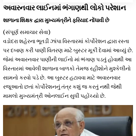
અવારનવાર લાઈનમાં ભંગાણથી લોકો પરેશાન
શાળાના શિક્ષક દ્વારા મુખ્યમંત્રીને ફરિયાદ નોંધાવી છે
(સંપૂર્ણ સમાચાર સેવા)
વડોદરા શહેરના ભૂતડી ઝાંપા વિસ્તારમાં કોર્પોરેશન દ્વારા રસ્તા
પર દબાણ કરી પાણી વિતરણ માટે બુસ્ટર મૂકી દેવામાં આવ્યું છે.
જેમાં અવારનવાર પાણીની લાઈનો માં ભંગાણ પડતું હોવાથી આ
વિસ્તારમાં આવેલી શાળાના બાળકો તેમજ રહીશોને મુશ્કેલીનો
સામનો કરવો પડે છે. આ બુસ્ટર હટાવવા માટે અવારનવાર
રજૂઆતો છતાં કોર્પોરેશનનું તંત્ર કશું જ કરતું નથી જેથી
મામલો મુખ્યમંત્રી ઓનલાઈન સુધી પહોંચ્યો છે.