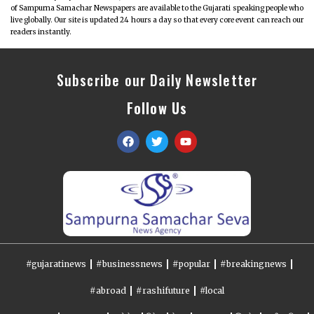
of Sampurna Samachar Newspapers are available to the Gujarati speaking people who
live globally. Our site is updated 24 hours a day so that every core event can reach our
readers instantly.
Subscribe our Daily Newsletter
Follow Us
#gujaratinews
#businessnews
#popular
#breakingnews
#abroad
#rashifuture
#local