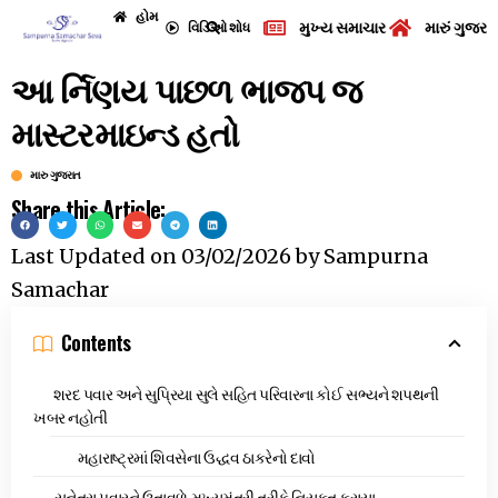
હોમ
મુખ્ય સમાચાર
મારું ગુજરા
વિડિઓ
શોધ
આ ર્નિણય પાછળ ભાજપ જ
માસ્ટરમાઇન્ડ હતો
મારુ ગુજરાત
Share this Article:
Last Updated on
03/02/2026
by
Sampurna
Samachar
Contents
શરદ પવાર અને સુપ્રિયા સુલે સહિત પરિવારના કોઈ સભ્યને શપથની
ખબર નહોતી
મહારાષ્ટ્રમાં શિવસેના ઉદ્ધવ ઠાકરેનો દાવો
સુનેત્રા પવારને ઉતાવળે મુખ્યમંત્રી તરીકે નિયુક્ત કરાયા