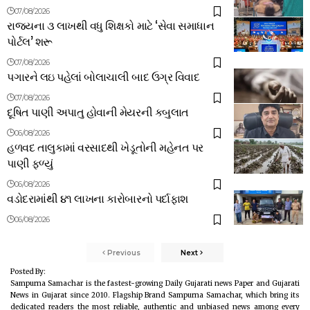
07/08/2026
રાજ્યના ૩ લાખથી વધુ શિક્ષકો માટે ‘સેવા સમાધાન
પોર્ટલ’ શરૂ
07/08/2026
પગારને લઇ પહેલાં બોલાચાલી બાદ ઉગ્ર વિવાદ
07/08/2026
દૂષિત પાણી અપાતુ હોવાની મેયરની કબુલાત
06/08/2026
હળવદ તાલુકામાં વરસાદથી ખેડૂતોની મહેનત પર
પાણી ફળ્યું
06/08/2026
વડોદરામાંથી ૪૧ લાખના કારોબારનો પર્દાફાશ
06/08/2026
Previous
Next
Posted By:
Sampurna Samachar is the fastest-growing Daily Gujarati news Paper and Gujarati
News in Gujarat since 2010. Flagship Brand Sampurna Samachar, which bring its
dedicated readers the most reliable, authentic and unbiased news among every