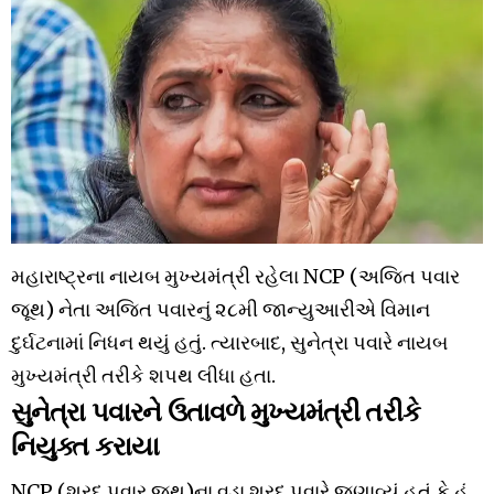
મહારાષ્ટ્રના નાયબ મુખ્યમંત્રી રહેલા NCP (અજિત પવાર
જૂથ) નેતા અજિત પવારનું ૨૮મી જાન્યુઆરીએ વિમાન
દુર્ઘટનામાં નિધન થયું હતું. ત્યારબાદ, સુનેત્રા પવારે નાયબ
મુખ્યમંત્રી તરીકે શપથ લીધા હતા.
સુનેત્રા પવારને ઉતાવળે મુખ્યમંત્રી તરીકે
નિયુક્ત કરાયા
NCP (શરદ પવાર જૂથ)ના વડા શરદ પવારે જણાવ્યું હતું કે હું