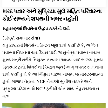
શરદ પવાર અને સુપ્રિયા સુલે સહિત પરિવારના
કોઈ સભ્યને શપથની ખબર નહોતી
મહારાષ્ટ્રમાં શિવસેના ઉદ્ધવ ઠાકરેનો દાવો
(સંપૂર્ણ સમાચાર સેવા)
મહારાષ્ટ્રમાં શિવસેના ઉદ્ધવ જૂથે દાવો કર્યો છે કે, અજિત
પવારના નિધનના ચાર દિવસ પછી જ સુનેત્રા પવારને નાયબ
મુખ્યમંત્રી તરીકે નિયુક્ત કરવામાં આવ્યા બાદ ભાજપ મુખ્ય
સૂત્રધાર હતો. શિવસેના (ઉદ્ધવ જૂથ) ના મુખપત્ર સામનામાં
દાવો કર્યો હતો કે આ ર્નિણય પાછળ ભાજપ જ માસ્ટરમાઇન્ડ
હતો. ભાજપ નેતૃત્વ, NCP નેતાઓ સુનીલ તટકરે અને
પ્રફુલ્લ પટેલ સાથે NCP ફરીથી એક થાય તેવું ઇચ્છતા ન
હતા.