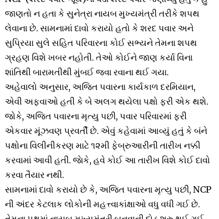
જાણતો ન હતા કે સુનેત્રા નાયબ મુખ્યમંત્રી તરીકે શપથ
લેવાના છે. સામનામાં દાવો કરાયો હતો કે શરદ પવાર અને
સુપ્રિયા સુલે સહિત પરિવારના કોઈ સભ્યને તેમના શપથ
ગ્રહણ વિશે ખબર નહોતી. તેઓ કોઈને જાણ કર્યા વિના
શાંતિથી બારામતીથી મુંબઈ જવા રવાના થઈ ગયા.
અહેવાલો અનુસાર, અજિત પવારના કાર્યકાળ દરમિયાન,
એવી અફવાઓ હતી કે બે અલગ થયેલા પક્ષો ફરી એક થશે.
જોકે, અજિત પવારના મૃત્યુ પછી, પવાર પરિવારમાં ફરી
એકવાર મૂંઝવણ પ્રવર્તી છે. એવું કહેવામાં આવ્યું હતું કે બંને
પક્ષોના વિલીનીકરણ માટે ૧૨મી ફેબ્રુઆરીની તારીખ નક્કી
કરવામાં આવી હતી. જાેકે, હવે કોઈ આ તારીખ વિશે કોઈ દાવો
કરવા તૈયાર નથી.
સામનામાં દાવો કરાયો છે કે, અજિત પવારના મૃત્યુ પછી, NCP
ની અંદર કેટલાક લોકોની મહત્ત્વાકાંક્ષાઓ વધુ વધી ગઈ છે.
તેમના પક્ષમાં નાયબ મુખ્યમંત્રી બનવાની દોડ શરુ થઈ ગઈ