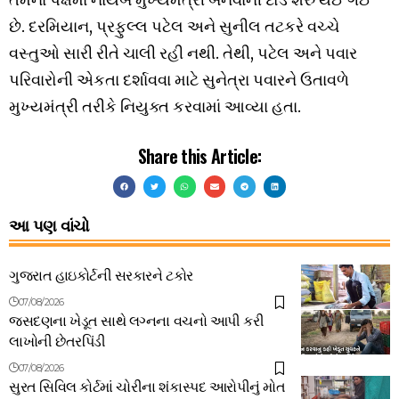
છે. દરમિયાન, પ્રફુલ્લ પટેલ અને સુનીલ તટકરે વચ્ચે
વસ્તુઓ સારી રીતે ચાલી રહી નથી. તેથી, પટેલ અને પવાર
પરિવારોની એકતા દર્શાવવા માટે સુનેત્રા પવારને ઉતાવળે
મુખ્યમંત્રી તરીકે નિયુક્ત કરવામાં આવ્યા હતા.
Share this Article:
આ પણ વાંચો
ગુજરાત હાઇકોર્ટની સરકારને ટકોર
07/08/2026
જસદણના ખેડૂત સાથે લગ્નના વચનો આપી કરી
લાખોની છેતરપિંડી
07/08/2026
સુરત સિવિલ કોર્ટમાં ચોરીના શંકાસ્પદ આરોપીનું મોત