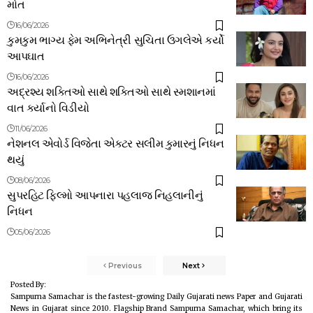
મોત
16/06/2026
કુમકુમ ભાગ્ય ફેમ અભિનેત્રી સુચિતા ઉગલેએ કર્યો
આપઘાત
16/06/2026
અદ્રશ્ય શક્તિઓ સાથે શક્તિઓ સાથે સ્મશાનમાં
વાત કર્યાનો વિડીયો
11/06/2026
નેશનલ એવોર્ડ વિજેતા એક્ટર સલીમ કુમારનું નિધન
થયું
08/06/2026
સુપરહિટ ફિલ્મો આપનારા પહલાજ નિહલાનીનું
નિધન
05/06/2026
Previous
Next
Posted By:
Sampurna Samachar is the fastest-growing Daily Gujarati news Paper and Gujarati
News in Gujarat since 2010. Flagship Brand Sampurna Samachar, which bring its