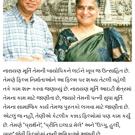
નારાયણ મૂર્તિ તેમની બાયોપિકને લઈને ખૂબ જ ઉત્સાહિત છે.
તેમણે ફિલ્મ નિર્માતાઓને આ ફિલ્મ પર શક્ય તેટલી વહેલી
તકે કામ શરૂ કરવા જણાવ્યું છે. નારાયણ મૂર્તિ આઇટી ક્ષેત્રમાં
તેમના કામ માટે જાણીતા છે, જ્યારે તેમની પત્ની સુધા મૂર્તિ
તેમના સામાજિક કાર્ય તેમજ પુસ્તકો લખવા માટે જાણીતા છે.
એટલું જ નહીં, તેણીએ કેટલીક કન્નડ ફિલ્મોમાં પણ કામ કર્યું
છે. તેમણે ‘પ્રાર્થને’, ‘પ્રીતિ ઇલાડા મેલે’ અને ‘ઉપ્પુ, હુલી,
ખારા’ જેવી ફિલ્મોમાં નાની ભૂમિકાઓ ભજવી છે.