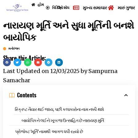
હોમ
મુખ્ય સમાચાર
મારું ગુજરા
વિડિઓ
શોધ
નારાયણ મૂર્તિ અને સુધા મૂર્તિની બનશે
બાયોપિક
મનોરંજન
Share this Article:
Last Updated on
12/03/2025
by
Sampurna
Samachar
Contents
સ્ક્રિપ્ટ તૈયાર થઈ જાય, પછી કલાકારોના નામ નક્કી થશે
બાયોપિકને લઈને ખૂબ જ ઉત્સાહિત છે નારાયણ મુર્તિ
પ્રોજેક્ટ ‘મૂર્તિ’ નામથી આગળ ધપી રહ્યો છે