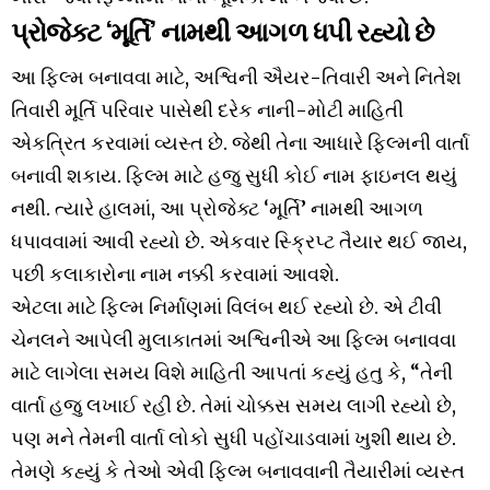
પ્રોજેક્ટ ‘મૂર્તિ’ નામથી આગળ ધપી રહ્યો છે
આ ફિલ્મ બનાવવા માટે, અશ્વિની ઐયર-તિવારી અને નિતેશ
તિવારી મૂર્તિ પરિવાર પાસેથી દરેક નાની-મોટી માહિતી
એકત્રિત કરવામાં વ્યસ્ત છે. જેથી તેના આધારે ફિલ્મની વાર્તા
બનાવી શકાય. ફિલ્મ માટે હજુ સુધી કોઈ નામ ફાઇનલ થયું
નથી. ત્યારે હાલમાં, આ પ્રોજેક્ટ ‘મૂર્તિ’ નામથી આગળ
ધપાવવામાં આવી રહ્યો છે. એકવાર સ્ક્રિપ્ટ તૈયાર થઈ જાય,
પછી કલાકારોના નામ નક્કી કરવામાં આવશે.
એટલા માટે ફિલ્મ નિર્માણમાં વિલંબ થઈ રહ્યો છે. એ ટીવી
ચેનલને આપેલી મુલાકાતમાં અશ્વિનીએ આ ફિલ્મ બનાવવા
માટે લાગેલા સમય વિશે માહિતી આપતાં કહ્યું હતુ કે, “તેની
વાર્તા હજુ લખાઈ રહી છે. તેમાં ચોક્કસ સમય લાગી રહ્યો છે,
પણ મને તેમની વાર્તા લોકો સુધી પહોંચાડવામાં ખુશી થાય છે.
તેમણે કહ્યું કે તેઓ એવી ફિલ્મ બનાવવાની તૈયારીમાં વ્યસ્ત