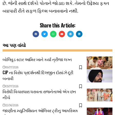
છે. જેની સાથે દર્શકો પોતાને જોડાઇ શકે. તેમનો ઉદ્દેશ્ય ફક્ત
વ્યાપારી રીતે સફળ ફિલ્મ બનાવવાનો નથી.
Share this Article:
આ પણ વાંચો
બોલિવુડ સ્ટાર આમિર ખાને કર્યાં ત્રીજા લગ્ન
06/07/2026
CJP ના વિરોધ પ્રદર્શનથી દિલજીત દોસાંઝે દૂરી
બનાવી
03/07/2026
વિરોધી વિચારધારા ધરાવતા રાજનેતાઓ એક છત
નીચે
22/06/2026
જાણીતા મ્યુઝિશિયન ઓલિવર ટ્રીનુ આકસ્મિક