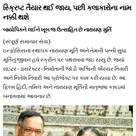
સ્ક્રિપ્ટ તૈયાર થઈ જાય, પછી કલાકારોના નામ
નક્કી થશે
બાયોપિકને લઈને ખૂબ જ ઉત્સાહિત છે નારાયણ મુર્તિ
(સંપૂર્ણ સમાચાર સેવા)
ઇન્ફોસિસના સ્થાપક નારાયણ મૂર્તિ અને તેમની પત્ની સુધા
મૂર્તિનું જીવન હવે સ્ક્રીન પર પથરાવવા જઇ રહ્યુ છે. જયાં
રાઇટર-ડાયરેક્ટર-નિર્માતાની જોડી અશ્વિની ઐય્યર તિવારી
અને નિતેશ તિવારી આ પ્રોજેક્ટ પર કામ કરી રહ્યા છે. આ
ફિલ્મ હિંદી, તમિલ અને નારાયણ મૂર્તિની માતૃભાષા કન્નડમાં
બનાવવામાં આવનાર છે.