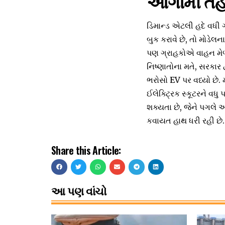
આગામી તહેવ
ડિમાન્ડ એટલી હદે વધી 
બુક કરાવે છે, તો મોડેલના
પણ ગ્રાહકોએ વાહન મેળવ
નિષ્ણાતોના મતે, સરકાર 
ભરોસો EV પર વધ્યો છે.
ઈલેક્ટ્રિક સ્કૂટરને વધુ
શક્યતા છે, જેને પગલે 
કવાયત હાથ ધરી રહી છે.
Share this Article:
આ પણ વાંચો