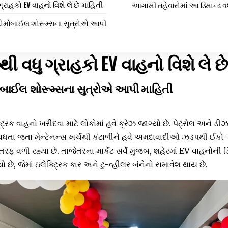
રાહકો EV વાહનો વિશે લે છે માહિતી
આગામી તહેવારોમાં આ ડિમાન્ડ વધ
મોબાઈલ શોરૂમ્સના સુત્રોએ આપી
 વધુ ગ્રાહકો EV વાહનો વિશે લે છ
ાઈલ શોરૂમ્સના સુત્રોએ આપી માહિતી
્રિક વાહનો ખરીદવા માટે લોકોમાં હવે ક્રેઝ જાગ્યો છે. પેટ્રોલ અને
ધતા જતા મેન્ટેનન્સ ખર્ચથી કંટાળીને હવે અમદાવાદીઓ ઝડપથી ઈકો-ફ્
ફ વળી રહ્યા છે. તાજેતરના માર્કેટ સર્વે મુજબ, શહેરમાં EV વાહનોની ડ
ો છે, જેમાં ઇલેક્ટ્રિક કાર અને ટુ-વ્હીલર બંનેનો સમાવેશ થાય છે.