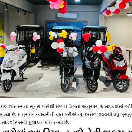
લ શોરૂમ્સના સૂત્રો પાસેથી મળતી વિગતો અનુસાર, અમદાવાદમાં ઇલેક
આવ્યો છે. માત્ર ઈન્કવાયરીની વાત કરીએ તો, દરરોજ ૨૦૦થી વધુ ગ્રા
વ માટે શોરૂમની મુલાકાત લઈ રહ્યા છે.