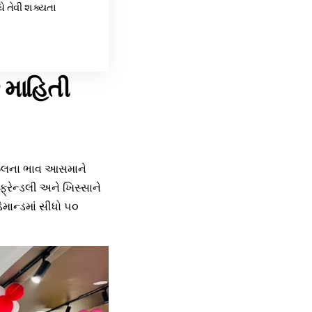
ે તેવી શક્યતા
ે માહિતી
 ડીઝલના ભાવ આસમાને
રેન્ડલી અને ખિસ્સાને
િમાન્ડમાં સીધો ૫૦