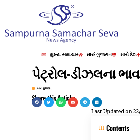
મુખ્ય સમાચાર
મારું ગુજરાત
મારો દેશ
પેટ્રોલ-ડીઝલના ભાવ
મારુ ગુજરાત
Share this Article:
Last Updated on
22
Contents