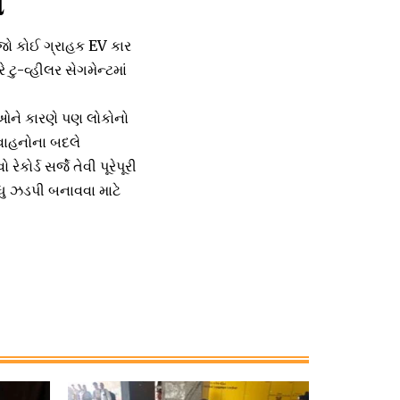
ા
 જો કોઈ ગ્રાહક EV કાર
ે ટુ-વ્હીલર સેગમેન્ટમાં
તિઓને કારણે પણ લોકોનો
 વાહનોના બદલે
ોર્ડ સર્જે તેવી પૂરેપૂરી
ધુ ઝડપી બનાવવા માટે