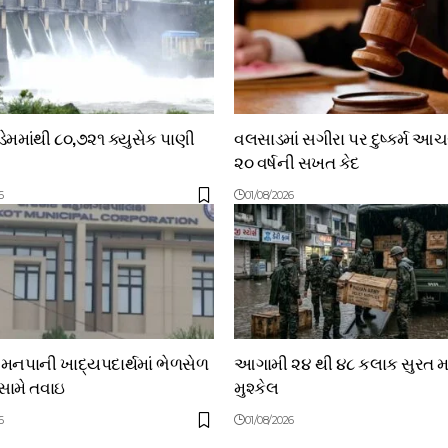
મમાંથી ૮૦,૭૨૧ ક્યુસેક પાણી
વલસાડમાં સગીરા પર દુષ્કર્મ આ
૨૦ વર્ષની સખત કેદ
6
01/08/2026
મનપાની ખાદ્યપદાર્થમાં ભેળસેળ
આગામી ૨૪ થી ૪૮ કલાક સુરત મા
સામે તવાઇ
મુશ્કેલ
6
01/08/2026