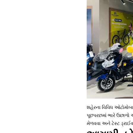
શહેરના વિવિધ ઓટોમોબાઈ
પૂછપરછમાં ભારે ઉછાળો 
મેળવવા અને ટેસ્ટ ડ્રાઈ