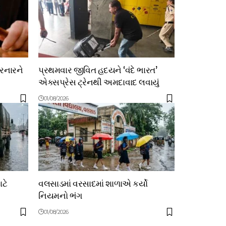
ચરનારને
પ્રથમવાર જીવિત હદયને ‘વંદે ભારત’
એક્સપ્રેસ ટ્રેનથી અમદાવાદ લવાયું
01/08/2026
ટે
વલસાડમાં વરસાદમાં શાળાએ કર્યો
નિયમનો ભંગ
01/08/2026