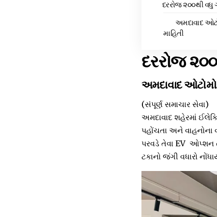
દરરોજ ૨૦૦થી વધુ ગ્
અમદાવાદ ઓટો
માહિતી
દરરોજ ૨૦૦થી
અમદાવાદ ઓટોમોબ
(સંપૂર્ણ સમાચાર સેવા)
અમદાવાદ શહેરમાં ઈલેક્ટ
પહોંચતા અને વાહનોના વ
પરવડે તેવા EV ઓપ્શન તર
ટકાનો જંગી વધારો નોંધાય