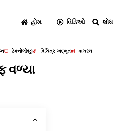
હોમ
વિડિઓ
શોધ
જન
ટેકનોલોજી
વિચિત્ર અદ્ભુત
વાયરલ
ફ વળ્યા