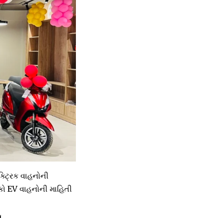
્ટ્રિક વાહનોની
હકો EV વાહનોની માહિતી