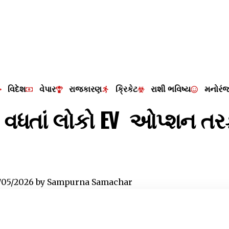
વિદેશ
વેપાર
રાજકારણ
ક્રિકેટ
રાશી ભવિષ્ય
મનોરં
 વધતાં લોકો EV ઓપ્શન તર
/05/2026
by
Sampurna Samachar