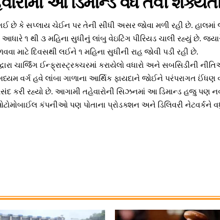
ારોમાં આ ડિમાન્ડ વધે તેવી શક્યત
ગઈ છે કે સપ્લાય ચેઈન પર તેની સીધી અસર જોવા મળી રહી છે. હાલમાં
 આધારે ૧ થી ૩ મહિના સુધીનું લાંબુ વેઇટિંગ પીરિયડ ચાલી રહ્યું છે. જ્યાર
વા માટે દિવસથી લઈને ૧ મહિના સુધીની રાહ જોવી પડી રહી છે.
દ્વારા ચાર્જિંગ ઈન્ફ્રાસ્ટ્રક્ચરમાં કરાયેલો વધારો અને સબસિડીની ની
 મધ્યમ વર્ગ હવે લાંબા ગાળાના આર્થિક ફાયદાને જોઈને પરંપરાગત ઈંધણ
 પસંદ કરી રહ્યો છે. આગામી તહેવારોની સિઝનમાં આ ડિમાન્ડ હજુ પણ નવો રેક
ઓટોમોબાઈલ કંપનીઓ પણ પોતાના પ્રોડક્શન અને ડિલિવરી નેટવર્કને વ