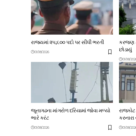
રાજ્યમાં ૨૫,૬૦૦ પદો પર સીધી ભરતી
કરજણ ડે
છોડાયું
01/08/2026
01/08/202
જૂનાગઢના માંગરોળ દરિયામાં જોવા મળ્યો
રાજકોટ 
ભારે કરંટ
કરનારા 
01/08/2026
01/08/202