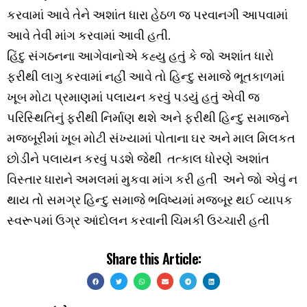
કરવામાં આવે તેને અશાંત ધારા હેઠળ જ પરવાનગી આપવામાં
આવે તેવી માંગ કરવામાં આવી હતી.
હિંદુ સંગઠનના આગેવાનોએ કહ્યુ હતું કે જો અશાંત ધારો
ફરીથી લાગુ કરવામાં નહીં આવે તો હિન્દુ સમાજે ભૂતકાળમાં
ખૂબ મોટા પ્રમાણમાં પલાયન કરવું પડયું હતું એવી જ
પરિસ્થિતિનું ફરીથી નિર્માણ થશે અને ફરીથી હિન્દુ સમાજને
મજબૂરીમાં ખૂબ મોટી સંખ્યામાં પોતાના ઘર અને માલ મિલકત
છોડીને પલાયન કરવું પડશે જેથી તત્કાલ ધોરણે અશાંત
વિસ્તાર ધારાને અમલમાં મુકવા માંગ કરી હતી અને જો એવું ન
થાય તો સમગ્ર હિન્દુ સમાજે ભવિષ્યમાં મજબૂર થઈ વ્યાપક
સ્વરૂપમાં ઉગ્ર આંદોલન કરવાની ચિમકી ઉચ્ચારી હતી
Share this Article: