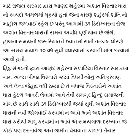
માટે રાજ્ય સરકાર દ્વારા આણંદ શહેરમાં અશાત વિસ્તાર ધારા
નો કાયદો અમલમાં મૂક્યો હતો જેના કારણે શહેરમાં શાંતિ નો
માહોલ જળવાઈ રહેલ છે પરંતુ આગામી ૩૧ ડિસેમ્બરના રોજ
અશાંત વિસ્તાર ધારાની સમય અવધિ પૂર્ણ થાય છે જેથી
હાલના સમયની જરૂરિયાતને ધ્યાનમાં રાખી તત્કાલ ધોરણે
આ સમય મર્યાદા ૧૦ વર્ષ સુધી વધારવામાં કરવાની માંગ કરવામાં
આવી હતી.
હિંદુ સંગઠનો દ્વારા આણંદ શહેરના સલાટિયા વિસ્તાર સામરખા
ગામ અન્ય બીજા વિસ્તારો જ્યાં વિધર્મીઓનું અતિક્રમણ
અને લેન્ડ જેહાદ વધી રહ્યા છે તે બધાજ વિસ્તારોને અશાંત
ધારા હેઠળ આવરી લેવામાં આવે તેવી સમગ્ર હિન્દુ સમાજની
માંગ છે સાથે સાથે ૩૧ ડિસેમ્બરથી જ્યાં સુધી અશાંત વિસ્તાર
ધારાની નવી જોગવાઈ કરવામાં ન આવે અને અશાંત વિસ્તાર
ધારો કરીથી લાગુ કરવામાં ન આવે એ સમયગાળા દરમ્યાન જે
કોઈ પણ દસ્તાવેજ અને જમીન વેચવાના કાગળો તૈયાર