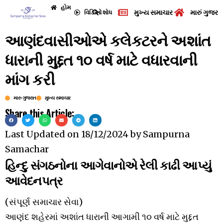
હોમ
મુખ્ય સમાચાર
મારું ગુજરા
વિડિઓ
શોધ
આણંદવાસીઓએ કલેકટરને અશાંત
ધારાની મુદ્દત ૧૦ વર્ષ માટે વધારવાની
માંગ કરી
મારુ ગુજરાત
મુખ્ય સમાચાર
Share this Article:
Last Updated on
18/12/2024
by
Sampurna
Samachar
હિન્દુ સંગઠનોના આગેવાનોએ રેલી કાઢી આપ્યું
આવેદનપત્ર
(સંપૂર્ણ સમાચાર સેવા)
આણંદ શહેરમાં અશાંત ધારાની આગામી ૧૦ વર્ષ માટે મુદ્દત