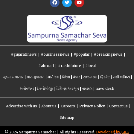
#gujaratinews
#businessnews
#popular
#breakingnews
#abroad
#rashifuture
#local
મુખ્ય સમાચાર
મારુ ગુજરાત
મારો દેશ
વિદેશ
વેપાર
રાજકારણ
ક્રિકેટ
રાશી ભવિષ્ય
મનોરંજન
ટેકનોલોજી
વિચિત્ર અદ્ભુત
વાયરલ
navo desh
Advertise with us
About us
Careers
Privacy Policy
Contact us
Sitemap
©️ 2024 Sampurna Samachar | All Rights Reserved.
Developed by BKG