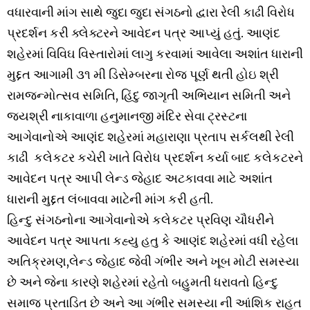
વધારવાની માંગ સાથે જુદા જુદા સંગઠનો દ્વારા રેલી કાઢી વિરોધ
પ્રદર્શન કરી ક્લેક્ટરને આવેદન પત્ર આપ્યું હતું. આણંદ
શહેરમાં વિવિઘ વિસ્તારોમાં લાગુ કરવામાં આવેલા અશાંત ધારાની
મુદ્દત આગામી ૩૧ મી ડિસેમ્બરના રોજ પૂર્ણ થતી હોઇ શ્રી
રામજન્મોત્સવ સમિતિ, હિંદુ જાગૃતી અભિયાન સમિતી અને
જયશ્રી નાકાવાળા હનુમાનજી મંદિર સેવા ટ્રસ્ટના
આગેવાનોએ આણંદ શહેરમાં મહારાણા પ્રતાપ સર્કલથી રેલી
કાઢી કલેકટર કચેરી ખાતે વિરોધ પ્રદર્શન કર્યા બાદ કલેકટરને
આવેદન પત્ર આપી લેન્ડ જેહાદ અટકાવવા માટે અશાંત
ધારાની મુદ્દત લંબાવવા માટેની માંગ કરી હતી.
હિન્દુ સંગઠનોના આગેવાનોએ કલેકટર પ્રવિણ ચૌધરીને
આવેદન પત્ર આપતા કહ્યુ હતુ કે આણંદ શહેરમાં વધી રહેલા
અતિક્રમણ,લેન્ડ જેહાદ જેવી ગંભીર અને ખૂબ મોટી સમસ્યા
છે અને જેના કારણે શહેરમાં રહેતો બહુમતી ધરાવતો હિન્દુ
સમાજ પ્રતાડિત છે અને આ ગંભીર સમસ્યા ની આંશિક રાહત