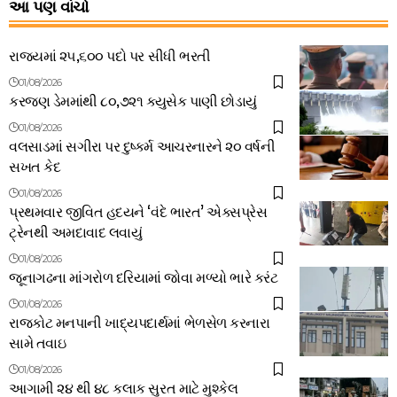
આ પણ વાંચો
રાજ્યમાં ૨૫,૬૦૦ પદો પર સીધી ભરતી
01/08/2026
કરજણ ડેમમાંથી ૮૦,૭૨૧ ક્યુસેક પાણી છોડાયું
01/08/2026
વલસાડમાં સગીરા પર દુષ્કર્મ આચરનારને ૨૦ વર્ષની
સખત કેદ
01/08/2026
પ્રથમવાર જીવિત હદયને ‘વંદે ભારત’ એક્સપ્રેસ
ટ્રેનથી અમદાવાદ લવાયું
01/08/2026
જૂનાગઢના માંગરોળ દરિયામાં જોવા મળ્યો ભારે કરંટ
01/08/2026
રાજકોટ મનપાની ખાદ્યપદાર્થમાં ભેળસેળ કરનારા
સામે તવાઇ
01/08/2026
આગામી ૨૪ થી ૪૮ કલાક સુરત માટે મુશ્કેલ