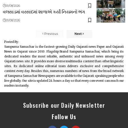
01/08/2026
વલસાડમાં વરસાદમાં શાળાએ કર્યો નિયમનો ભંગ
01/08/2026
Previous
Next
Posted By:
Sampurna Samachar is the fastest-growing Daily Gujarati news Paper and Gujarati
News in Gujarat since 2010. Flagship Brand Sampurna Samachar, which bring its
dedicated readers the most reliable, authentic and unbiased news among every
Gujarati news site. It provides more diverse multimedia content than other linguistic
sites. Its dedicated online editorial team delivers exclusive and comprehensive
content every day. Besides this, numerous numbers of news from the broad network
of Sampurna Samachar Newspapers are available to the Gujarati speaking people who
live globally. Our site is updated 24 hours a day so that every core event can reach our
readers instantly.
Subscribe our Daily Newsletter
Follow Us