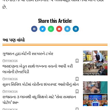
છે.
Share this Article:
આ પણ વાંચો
ગુજરાત હાઇકોર્ટની સરકારને ટકોર
07/08/2026
જસદણના ખેડૂત સાથે લગ્નના વચનો આપી કરી
લાખોની છેતરપિંડી
07/08/2026
સુરત સિવિલ કોર્ટમાં ચોરીના શંકાસ્પદ આરોપીનું મોત
07/08/2026
રાજ્યના ૩ લાખથી વધુ શિક્ષકો માટે ‘સેવા સમાધાન
પોર્ટલ’ શરૂ
07/08/2026