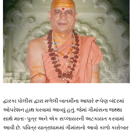
દ્વારકા પોલીસ દ્વારા મળેલી બાતમીના આધારે રૂપેણ બંદરમાં
ઓપરેશન હાથ ધરવામાં આવ્યું હતું. જેમાં ગૌમાંસના જથ્થા
સાથે માતા-પુત્ર અને એક સપ્લાયરની અટકાયત કરવામાં
આવી છે. પવિત્ર યાત્રાધામમાં ગૌમાંસનો આવો કાળો કારોબાર