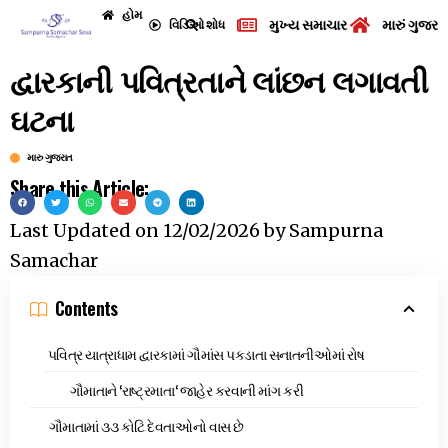
હોમ
મુખ્ય સમાચાર
મારું ગુજરા
વિડિઓ
શોધ
દ્વારકાની પવિત્રતાને લાંછન લગાવતી
ઘટના
મારુ ગુજરાત
Share this Article:
Last Updated on
12/02/2026
by
Sampurna
Samachar
Contents
પવિત્ર યાત્રાધામ દ્વારકામાં ગૌમાંસ પકડાતા સનાતનીઓમાં રોષ
ગૌમાતાને ‘રાષ્ટ્રમાતા‘ જાહેર કરવાની માંગ કરી
ગૌમાતામાં ૩૩ કોટિ દેવતાઓનો વાસ છે