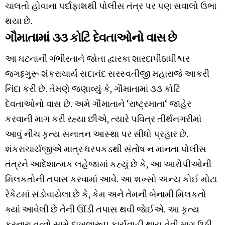
ચાલતો હોવાના પર્દાફાશથી પોલીસ તંત્ર પર પણ સવાલો ઉભા
થયા છે.
ગૌમાતામાં ૩૩ કોટિ દેવતાઓનો વાસ છે
આ ઘટનાની ગંભીરતાને જોતા દ્વારકા શારદાપીઠાધીશ્વર
જગદ્દગુરૂ શંકરાચાર્ય સદાનંદ સરસ્વતીજી મહારાજે આકરી
નિંદા કરી છે. તેમણે જણાવ્યું કે, ગૌમાતામાં ૩૩ કોટિ
દેવતાઓનો વાસ છે. અમે ગૌમાતાને ‘રાષ્ટ્રમાતા‘ જાહેર
કરવાની માગ કરી રહ્યા છીએ, ત્યારે પવિત્ર તીર્થનગરીમાં
આવું નીચ કૃત્ય સનાતન આસ્થા પર સીધો પ્રહાર છે.
શંકરાચાર્યજીએ માત્ર ધરપકડથી સંતોષ ન માનતા પોલીસ
તંત્રને આદેશાત્મક લહેજામાં કહ્યું છે કે, આ આરોપીઓની
મિલકતોની તપાસ કરવામાં આવે. આ શખ્સો અન્ય કોઈ મોટા
રેકેટમાં સંડોવાયેલા છે કે, કેમ અને તેમની બેનામી મિલકતો
ક્યાં આવેલી છે તેની ઊંડી તપાસ થવી જાેઈએ. આ કૃત્ય
કરનારા તત્વો સામે દાખલારૂપ કાર્યવાહી થાય તેવી માગ ઉઠી