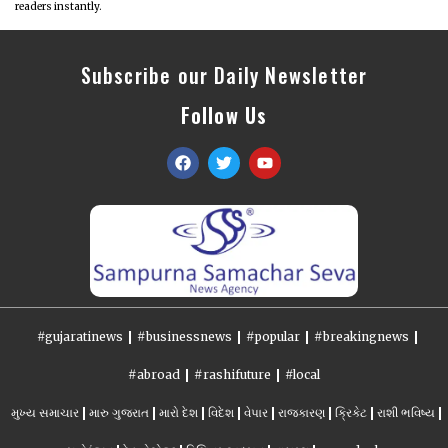
readers instantly.
Subscribe our Daily Newsletter
Follow Us
#gujaratinews
#businessnews
#popular
#breakingnews
#abroad
#rashifuture
#local
મુખ્ય સમાચાર
મારુ ગુજરાત
મારો દેશ
વિદેશ
વેપાર
રાજકારણ
ક્રિકેટ
રાશી ભવિષ્ય