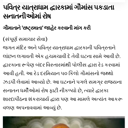
પવિત્ર યાત્રાધામ દ્વારકામાં ગૌમાંસ પકડાતા
સનાતનીઓમાં રોષ
ગૌમાતાને ‘રાષ્ટ્રમાતા‘ જાહેર કરવાની માંગ કરી
(સંપૂર્ણ સમાચાર સેવા)
જગત મંદિર અને પવિત્ર યાત્રાધામ દ્વારકાની પવિત્રતાને
લાંછન લગાવતી એક હચમચાવી દે તેવી ઘટના સામે આવી છે.
દ્વારકાના રૂપેણ બંદર વિસ્તારમાંથી પોલીસ દ્વારા રેડ કરવામાં
આવી હતી. આ રેડ દરમિયાન ૫૦ કિલો ગૌમાંસનો જથ્થો
ઝડપી લેવામાં આવ્યો છે. આ ઘટનાને પગલે સમગ્ર રાજ્યના
સનાતન ધર્મીઓમાં રોષ ફાટી નીકળ્યો છે, ત્યારે દ્વારકા
શારદાપીઠના શંકરાચાર્ય દ્વારા પણ આ મામલે અત્યંત આકરૂ
વલણ અપનાવવામાં આવ્યું છે.