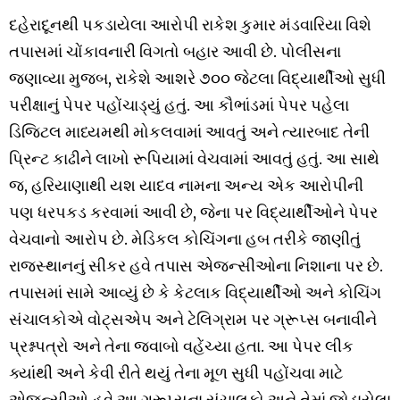
દહેરાદૂનથી પકડાયેલા આરોપી રાકેશ કુમાર મંડવારિયા વિશે
તપાસમાં ચોંકાવનારી વિગતો બહાર આવી છે. પોલીસના
જણાવ્યા મુજબ, રાકેશે આશરે ૭૦૦ જેટલા વિદ્યાર્થીઓ સુધી
પરીક્ષાનું પેપર પહોંચાડ્યું હતું. આ કૌભાંડમાં પેપર પહેલા
ડિજિટલ માધ્યમથી મોકલવામાં આવતું અને ત્યારબાદ તેની
પ્રિન્ટ કાઢીને લાખો રૂપિયામાં વેચવામાં આવતું હતું. આ સાથે
જ, હરિયાણાથી યશ યાદવ નામના અન્ય એક આરોપીની
પણ ધરપકડ કરવામાં આવી છે, જેના પર વિદ્યાર્થીઓને પેપર
વેચવાનો આરોપ છે. મેડિકલ કોચિંગના હબ તરીકે જાણીતું
રાજસ્થાનનું સીકર હવે તપાસ એજન્સીઓના નિશાના પર છે.
તપાસમાં સામે આવ્યું છે કે કેટલાક વિદ્યાર્થીઓ અને કોચિંગ
સંચાલકોએ વોટ્સએપ અને ટેલિગ્રામ પર ગ્રૂપ્સ બનાવીને
પ્રશ્નપત્રો અને તેના જવાબો વહેંચ્યા હતા. આ પેપર લીક
ક્યાંથી અને કેવી રીતે થયું તેના મૂળ સુધી પહોંચવા માટે
એજન્સીઓ હવે આ ગ્રૂપ્સના સંચાલકો અને તેમાં જોડાયેલા