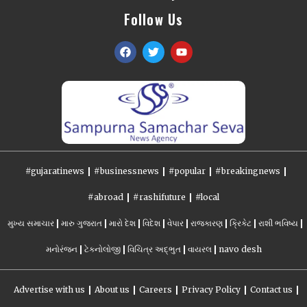
Follow Us
#gujaratinews
#businessnews
#popular
#breakingnews
#abroad
#rashifuture
#local
મુખ્ય સમાચાર
મારુ ગુજરાત
મારો દેશ
વિદેશ
વેપાર
રાજકારણ
ક્રિકેટ
રાશી ભવિષ્ય
મનોરંજન
ટેકનોલોજી
વિચિત્ર અદ્ભુત
વાયરલ
navo desh
Advertise with us
About us
Careers
Privacy Policy
Contact us