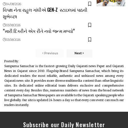
04/08/2026
વિપક્ષ નેતા રાહુલ ગાંધીએ GEN-Z સ્ટાઇલમાં પાઠવી
શુભેચ્છા
03/08/2026
“મારી દિકરીને એક રીતે નવો જન્મ મળ્યો”
03/08/2026
Previous
Next
Posted By:
Sampurna Samachar is the fastest-growing Daily Gujarati news Paper and Gujarati
News in Gujarat since 2010. Flagship Brand Sampurna Samachar, which bring its
dedicated readers the most reliable, authentic and unbiased news among every
Gujarati news site. It provides more diverse multimedia content than other linguistic
sites. Its dedicated online editorial team delivers exclusive and comprehensive
content every day. Besides this, numerous numbers of news from the broad network
of Sampurna Samachar Newspapers are available to the Gujarati speaking people who
live globally. Our site is updated 24 hours a day so that every core event can reach our
readers instantly.
Subscribe our Daily Newsletter