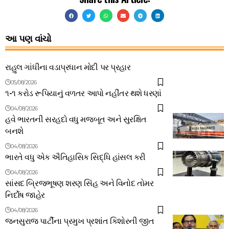
આ પણ વાંચો
રાહુલ ગાંધીના વડાપ્રધાન મોદી પર પ્રહાર
05/08/2026
૧-૧ કરોડ રૂપિયાનું વળતર આપો નહીંતર થશે ધરણાં
04/08/2026
હવે ભારતની સરહદો વધુ મજબૂત અને સુરક્ષિત
બનશે
04/08/2026
ભારતે વધુ એક ઐતિહાસિક સિદ્ધિ હાંસલ કરી
04/08/2026
સાંસદ બ્રિજભૂષણ શરણ સિંહ અને વિનોદ તોમર
નિર્દોષ જાહેર
04/08/2026
જનસુરાજ પાર્ટીના પ્રમુખ પ્રશાંત કિશોરની જીત