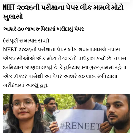
NEET ૨૦૨૬ની પરીક્ષાના પેપર લીક મામલે મોટો
ખુલાસો
આશરે ૩૦ લાખ રૂપિયામાં ખરીદાયું પેપર
(સંપૂર્ણ સમાચાર સેવા)
NEET ૨૦૨૬ની પરીક્ષાના પેપર લીક થવાના મામલે તપાસ
એજન્સીઓએ એક મોટા નેટવર્કનો પર્દાફાશ કર્યો છે. તપાસ
દરમિયાન જાણવા મળ્યું છે કે હરિયાણાના ગુરુગ્રામમાં રહેતા
એક ડૉક્ટર પાસેથી આ પેપર આશરે ૩૦ લાખ રૂપિયામાં
ખરીદવામાં આવ્યું હતું.