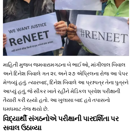
માહિતી મુજબ જમવારામગઢના બે ભાઈઓ, માંગીલાલ બિવાલ
અને દિનેશ બિવાલે ગત ૨૬ અને ૨૭ એપ્રિલના રોજ આ પેપર
મેળવ્યું હતું. ત્યારબાદ, દિનેશ બિવાલે આ પ્રશ્નપત્ર તેના પુત્રને
આપ્યું હતું, જે સીકર ખાતે રહીને મેડિકલ પ્રવેશ પરીક્ષાની
તૈયારી કરી રહ્યો હતો. આ ખુલાસા બાદ હવે તપાસનો
ધમધમાટ તેજ થયો છે.
વિદ્યાર્થી સંગઠનોએ પરીક્ષાની પારદર્શિતા પર
સવાલ ઉઠાવ્યા