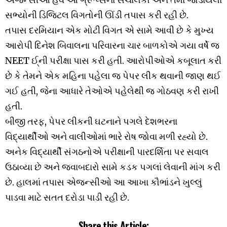
સભ્યોની ડિજિટલ વિગતોની ઊંડી તપાસ કરી રહી છે.
તપાસ દરમિયાન એક મોટી વિગત એ સામે આવી છે કે મુખ્ય
આરોપી દિનેશ બિવાલના પરિવારના ચાર બાળકોએ ગયા વર્ષે જ
NEET ઈ્ની પરીક્ષા પાસ કરી હતી. આરોપીઓએ કબૂલાત કરી
છે કે તેમને એક મહિના પહેલા જ પેપર લીક થવાની જાણ થઈ
ગઈ હતી, જેના આધારે તેઓએ પહેલેથી જ ગોઠવણ કરી રાખી
હતી.
બીજી તરફ, પેપર લીકની ઘટનાને પગલે દેશભરના
વિદ્યાર્થીઓ અને વાલીઓમાં ભારે રોષ જોવા મળી રહ્યો છે.
અનેક વિદ્યાર્થી સંગઠનોએ પરીક્ષાની પારદર્શિતા પર સવાલ
ઉઠાવ્યા છે અને જવાબદારો સામે કડક પગલાં લેવાની માંગ કરી
છે. હાલમાં તપાસ એજન્સીઓ આ આખા કૌભાંડને ખુલ્લું
પાડવા માટે સતત દરોડા પાડી રહી છે.
Share this Article: