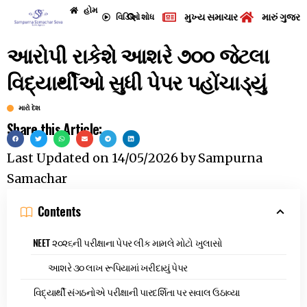
હોમ
મુખ્ય સમાચાર
મારું ગુજરા
વિડિઓ
શોધ
આરોપી રાકેશે આશરે ૭૦૦ જેટલા
વિદ્યાર્થીઓ સુધી પેપર પહોંચાડ્યું
મારો દેશ
Share this Article:
Last Updated on
14/05/2026
by
Sampurna
Samachar
Contents
NEET ૨૦૨૬ની પરીક્ષાના પેપર લીક મામલે મોટો ખુલાસો
આશરે ૩૦ લાખ રૂપિયામાં ખરીદાયું પેપર
વિદ્યાર્થી સંગઠનોએ પરીક્ષાની પારદર્શિતા પર સવાલ ઉઠાવ્યા