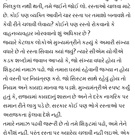
બિલકુલ નથી થતી, તમે જઈને જોઈ લો. રસ્તાઓ ચાલવા માટે
છે. કોઈ પણ વ્યક્તિ આવીને ચાર રસ્તા પર તમાશો બનાવશે તો
કેવી રીતે ચલાવી લેવાય? કોઈને પણ રસ્તો રોકવાનો કે
વાહનવ્યવહાર ખોરવવાનો શું અધિકાર છે ?
જ્યારે કેટલાક લોકોએ મુખ્યમંત્રીને કહ્યું કે અમારી સંખ્યા
વધારે છે તો રસ્તા સિવાય ક્યાં જવું? ત્યારે સીએમ યોગીએ
કડક શબ્દોમાં જવાબ આપ્યો કે, જો સંખ્યા વધારે હોય તો
શિફ્ટમાં નમાઝ પઢો. જો તમારા ઘરમાં રહેવાની જગ્યા ન હોય
તો વસ્તી પર નિયંત્રણ કરો. જો સિસ્ટમ સાથે રહેવું હોય તો
નિયમ અને કાયદા માનવા જ પડશે. મુખ્યમંત્રીએ સ્પષ્ટ કર્યું
હતું કે, રાજ્યમાં કાયદાનું શાસન છે અને તે દરેક નાગરિક પર
સમાન રીતે લાગુ પડે છે. સરકાર કોઈ પણ ભોગે રસ્તાઓ પર
અરાજકતા ફેલાવા દેશે નહીં.
તમારે નમાઝ પઢવી જરૂરી છે તો તમે શિફ્ટમાં પઢો, અમે તેને
રોકીશું નહીં. પરંતુ રસ્તા પર ક્યારેય ચલાવી નહી લઇએ. એક