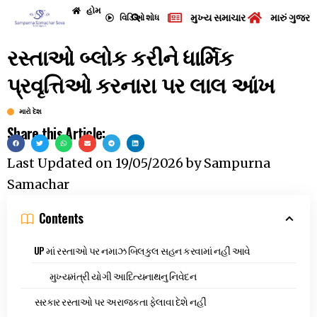
હોમ
મુખ્ય સમાચાર
મારું ગુજરા
વિડિઓ
શોધ
રસ્તાઓ બ્લોક કરીને ધાર્મિક
પ્રવૃત્તિઓ કરનારા પર લાલ આંખ
મારો દેશ
Share this Article:
Last Updated on
19/05/2026
by
Sampurna
Samachar
Contents
UP માં રસ્તાઓ પર નમાઝ બિલકુલ સહન કરવામાં નહીં આવે
મુખ્યમંત્રી યોગી આદિત્યનાથનુ નિવેદન
સરકાર રસ્તાઓ પર અરાજકતા ફેલાવા દેશે નહીં