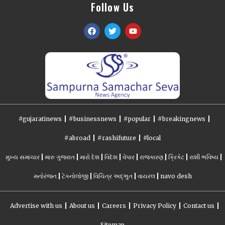
Follow Us
#gujaratinews
#businessnews
#popular
#breakingnews
#abroad
#rashifuture
#local
મુખ્ય સમાચાર
મારુ ગુજરાત
મારો દેશ
વિદેશ
વેપાર
રાજકારણ
ક્રિકેટ
રાશી ભવિષ્ય
મનોરંજન
ટેકનોલોજી
વિચિત્ર અદ્ભુત
વાયરલ
navo desh
Advertise with us
About us
Careers
Privacy Policy
Contact us
Sitemap