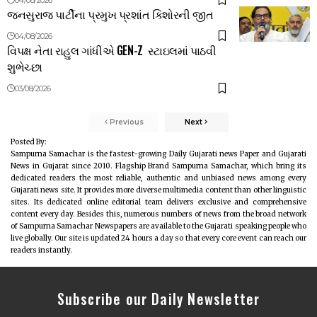
જનસુરાજ પાર્ટીના પ્રમુખ પ્રશાંત કિશોરની જીત
04/08/2026
વિપક્ષ નેતા રાહુલ ગાંધીએ GEN-Z સ્ટાઇલમાં પાઠવી
શુભેચ્છા
03/08/2026
Previous
Next
Posted By:
Sampurna Samachar is the fastest-growing Daily Gujarati news Paper and Gujarati
News in Gujarat since 2010. Flagship Brand Sampurna Samachar, which bring its
dedicated readers the most reliable, authentic and unbiased news among every
Gujarati news site. It provides more diverse multimedia content than other linguistic
sites. Its dedicated online editorial team delivers exclusive and comprehensive
content every day. Besides this, numerous numbers of news from the broad network
of Sampurna Samachar Newspapers are available to the Gujarati speaking people who
live globally. Our site is updated 24 hours a day so that every core event can reach our
readers instantly.
Subscribe our Daily Newsletter