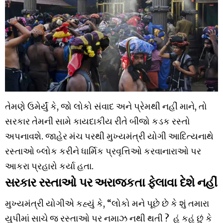
તેમણે ઉમેર્યું કે, જો લોકો સંવાદ અને પ્રેમથી નહીં માને, તો
સરકાર તેમની સામે કાયદાકીય રીતે બીજો કડક રસ્તો
અપનાવશે. જાહેર મંચ પરથી મુખ્યમંત્રી યોગી આદિત્યનાથે
રસ્તાઓ બ્લોક કરીને ધાર્મિક પ્રવૃત્તિઓ કરવાનારાઓ પર
આકરા પ્રહારો કર્યા હતા.
સરકાર રસ્તાઓ પર અરાજકતા ફેલાવા દેશે નહીં
મુખ્યમંત્રી યોગીએ કહ્યું કે, “લોકો મને પૂછે છે કે શું તમારા
યુપીમાં સાચે જ રસ્તાઓ પર નમાઝ નથી થતી ? હું કહું છું કે