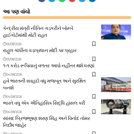
આ પણ વાંચો
કેન્દ્રીય મંત્રી નીતિન ગડકરીને બોમ્બે
હાઈકોર્ટમાંથી મોટી રાહત
06/08/2026
રાહુલ ગાંધીના વડાપ્રધાન મોદી પર પ્રહાર
05/08/2026
૧-૧ કરોડ રૂપિયાનું વળતર આપો નહીંતર થશે ધરણાં
04/08/2026
હવે ભારતની સરહદો વધુ મજબૂત અને સુરક્ષિત
બનશે
04/08/2026
ભારતે વધુ એક ઐતિહાસિક સિદ્ધિ હાંસલ કરી
04/08/2026
સાંસદ બ્રિજભૂષણ શરણ સિંહ અને વિનોદ તોમર
નિર્દોષ જાહેર
04/08/2026