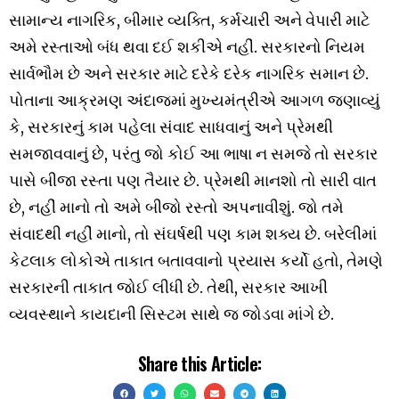
સામાન્ય નાગરિક, બીમાર વ્યક્તિ, કર્મચારી અને વેપારી માટે
અમે રસ્તાઓ બંધ થવા દઈ શકીએ નહીં. સરકારનો નિયમ
સાર્વભૌમ છે અને સરકાર માટે દરેકે દરેક નાગરિક સમાન છે.
પોતાના આક્રમણ અંદાજમાં મુખ્યમંત્રીએ આગળ જણાવ્યું
કે, સરકારનું કામ પહેલા સંવાદ સાધવાનું અને પ્રેમથી
સમજાવવાનું છે, પરંતુ જો કોઈ આ ભાષા ન સમજે તો સરકાર
પાસે બીજા રસ્તા પણ તૈયાર છે. પ્રેમથી માનશો તો સારી વાત
છે, નહીં માનો તો અમે બીજો રસ્તો અપનાવીશું. જો તમે
સંવાદથી નહીં માનો, તો સંઘર્ષથી પણ કામ શક્ય છે. બરેલીમાં
કેટલાક લોકોએ તાકાત બતાવવાનો પ્રયાસ કર્યો હતો, તેમણે
સરકારની તાકાત જોઈ લીધી છે. તેથી, સરકાર આખી
વ્યવસ્થાને કાયદાની સિસ્ટમ સાથે જ જોડવા માંગે છે.
Share this Article: