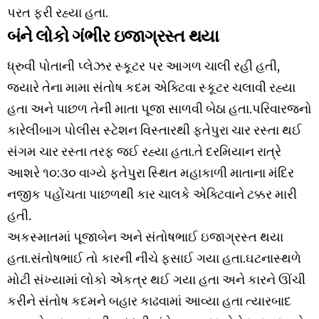
પરત ફરી રહ્યા હતા.
બંને લોકો ગંભીર ઇજાગ્રસ્ત થયા
ધ્રુવી પોતાની પ્લેઝર સ્કૂટર પર આગળ ચાલી રહી હતી,
જ્યારે તેના મામા સંતોષ કદમ એક્ટિવા સ્કૂટર ચલાવી રહ્યા
હતા અને પાછળ તેની માતા પૂજા સાળવી બેઠા હતા.પરિવારજનો
કારેલીબાગ પોલીસ સ્ટેશન વિસ્તારથી ફતેપુરા ચાર રસ્તા થઈ
સંગમ ચાર રસ્તા તરફ જઈ રહ્યા હતા.તે દરમિયાન રાત્રે
આશરે ૧૦:૩૦ વાગ્યે ફતેપુરા સ્થિત મહાકાળી માતાના મંદિર
નજીક પહોંચતા પાછળથી કાર ચાલકે એક્ટિવાને ટક્કર મારી
હતી.
અકસ્માતમાં પૂજાબેન અને સંતોષભાઈ ઇજાગ્રસ્ત થયા
હતા.સંતોષભાઈ તો કારની નીચે ફસાઈ ગયા હતા.ઘટનાસ્થળે
મોટી સંખ્યામાં લોકો એકત્ર થઈ ગયા હતા અને કારને ઊંચી
કરીને સંતોષ કદમને બહાર કાઢવામાં આવ્યા હતા ત્યારબાદ