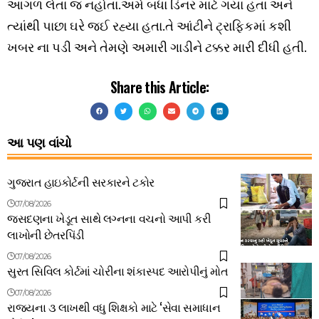
આગળ લેતા જ નહોતા.અમે બધા ડિનર માટે ગયા હતા અને
ત્યાંથી પાછા ઘરે જઈ રહ્યા હતા.તે આંટીને ટ્રાફિકમાં કશી
ખબર ના પડી અને તેમણે અમારી ગાડીને ટક્કર મારી દીધી હતી.
Share this Article:
આ પણ વાંચો
ગુજરાત હાઇકોર્ટની સરકારને ટકોર
07/08/2026
જસદણના ખેડૂત સાથે લગ્નના વચનો આપી કરી
લાખોની છેતરપિંડી
07/08/2026
સુરત સિવિલ કોર્ટમાં ચોરીના શંકાસ્પદ આરોપીનું મોત
07/08/2026
રાજ્યના ૩ લાખથી વધુ શિક્ષકો માટે ‘સેવા સમાધાન