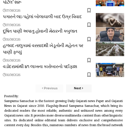
પોર્ટલ’ શરૂ
07/08/2026
પગારને લઇ પહેલાં બોલાચાલી બાદ ઉગ્ર વિવાદ
07/08/2026
દૂષિત પાણી અપાતુ હોવાની મેયરની કબુલાત
06/08/2026
હળવદ તાલુકામાં વરસાદથી ખેડૂતોની મહેનત પર
પાણી ફળ્યું
06/08/2026
વડોદરામાંથી ૪૧ લાખના કારોબારનો પર્દાફાશ
06/08/2026
Previous
Next
Posted By:
Sampurna Samachar is the fastest-growing Daily Gujarati news Paper and Gujarati
News in Gujarat since 2010. Flagship Brand Sampurna Samachar, which bring its
dedicated readers the most reliable, authentic and unbiased news among every
Gujarati news site. It provides more diverse multimedia content than other linguistic
sites. Its dedicated online editorial team delivers exclusive and comprehensive
content every day. Besides this, numerous numbers of news from the broad network