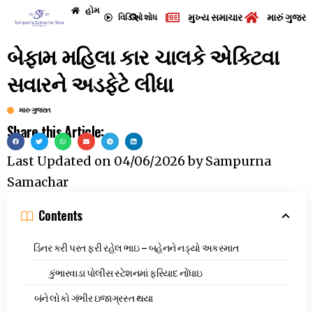
હોમ
મુખ્ય સમાચાર
મારું ગુજરા
વિડિઓ
શોધ
બેફામ મહિલા કાર ચાલકે એક્ટિવા
સવારને અડફેટે લીધા
મારુ ગુજરાત
Share this Article:
Last Updated on
04/06/2026
by
Sampurna
Samachar
Contents
ડિનર કરી પરત ફરી રહેલ ભાઇ – બહેનને નડ્યો અકસ્માત
કુંભારવાડા પોલીસ સ્ટેશનમાં ફરિયાદ નોંધાઇ
બંને લોકો ગંભીર ઇજાગ્રસ્ત થયા