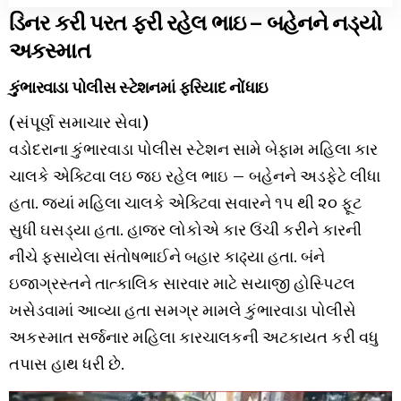
ડિનર કરી પરત ફરી રહેલ ભાઇ – બહેનને નડ્યો
અકસ્માત
કુંભારવાડા પોલીસ સ્ટેશનમાં ફરિયાદ નોંધાઇ
(સંપૂર્ણ સમાચાર સેવા)
વડોદરાના કુંભારવાડા પોલીસ સ્ટેશન સામે બેફામ મહિલા કાર
ચાલકે એક્ટિવા લઇ જઇ રહેલ ભાઇ – બહેનને અડફેટે લીધા
હતા. જ્યાં મહિલા ચાલકે એક્ટિવા સવારને ૧૫ થી ૨૦ ફૂટ
સુધી ઘસડ્યા હતા. હાજર લોકોએ કાર ઉંચી કરીને કારની
નીચે ફસાયેલા સંતોષભાઈને બહાર કાઢ્યા હતા. બંને
ઇજાગ્રસ્તને તાત્કાલિક સારવાર માટે સયાજી હોસ્પિટલ
ખસેડવામાં આવ્યા હતા સમગ્ર મામલે કુંભારવાડા પોલીસે
અકસ્માત સર્જનાર મહિલા કારચાલકની અટકાયત કરી વધુ
તપાસ હાથ ધરી છે.