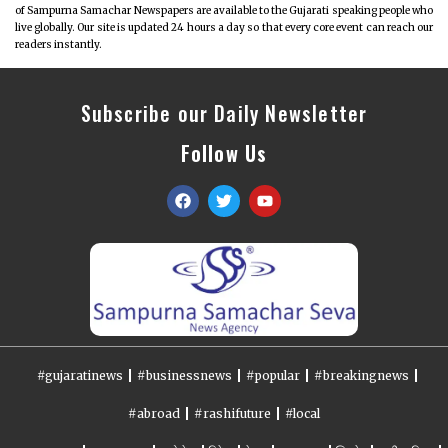
of Sampurna Samachar Newspapers are available to the Gujarati speaking people who
live globally. Our site is updated 24 hours a day so that every core event can reach our
readers instantly.
Subscribe our Daily Newsletter
Follow Us
#gujaratinews
#businessnews
#popular
#breakingnews
#abroad
#rashifuture
#local