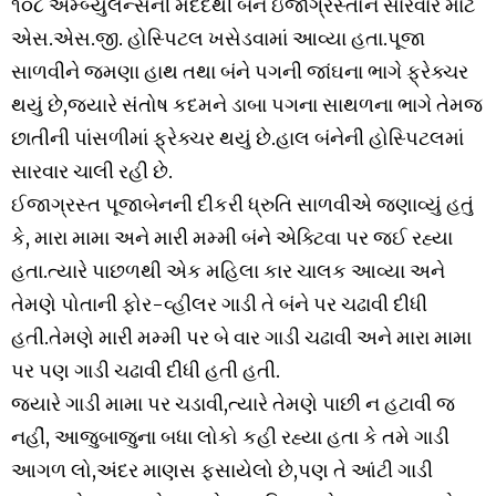
૧૦૮ એમ્બ્યુલન્સની મદદથી બંને ઇજાગ્રસ્તોને સારવાર માટે
એસ.એસ.જી. હોસ્પિટલ ખસેડવામાં આવ્યા હતા.પૂજા
સાળવીને જમણા હાથ તથા બંને પગની જાંઘના ભાગે ફ્રેક્ચર
થયું છે,જ્યારે સંતોષ કદમને ડાબા પગના સાથળના ભાગે તેમજ
છાતીની પાંસળીમાં ફ્રેક્ચર થયું છે.હાલ બંનેની હોસ્પિટલમાં
સારવાર ચાલી રહી છે.
ઈજાગ્રસ્ત પૂજાબેનની દીકરી ધ્રુતિ સાળવીએ જણાવ્યું હતું
કે, મારા મામા અને મારી મમ્મી બંને એક્ટિવા પર જઈ રહ્યા
હતા.ત્યારે પાછળથી એક મહિલા કાર ચાલક આવ્યા અને
તેમણે પોતાની ફોર-વ્હીલર ગાડી તે બંને પર ચઢાવી દીધી
હતી.તેમણે મારી મમ્મી પર બે વાર ગાડી ચઢાવી અને મારા મામા
પર પણ ગાડી ચઢાવી દીધી હતી હતી.
જ્યારે ગાડી મામા પર ચડાવી,ત્યારે તેમણે પાછી ન હટાવી જ
નહીં, આજુબાજુના બધા લોકો કહી રહ્યા હતા કે તમે ગાડી
આગળ લો,અંદર માણસ ફસાયેલો છે,પણ તે આંટી ગાડી