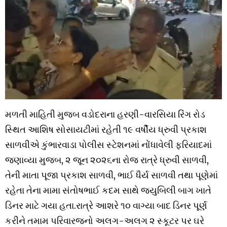
મળતી માહિતી મુજબ વડોદરાના હરણી-વારસિયા રિંગ રોડ
સ્થિત આશિષ સોસાયટીમાં રહેતી ૧૯ વર્ષીય ધ્રુવી પ્રકાશ
સાળવીએ કુંભારવાડા પોલીસ સ્ટેશનમાં નોંધાવેલી ફરિયાદમાં
જણાવ્યા મુજબ, ૨ જૂન ૨૦૨૬ના રોજ રાત્રે ધ્રુવી સાળવી,
તેની માતા પૂજા પ્રકાશ સાળવી, ભાઈ ધૈર્ય સાળવી તથા પૂણેમાં
રહેતા તેના મામા સંતોષભાઈ કદમ સાથે જયુબિલી બાગ ખાતે
ડિનર માટે ગયા હતા.રાત્રે આશરે ૧૦ વાગ્યા બાદ ડિનર પૂર્ણ
કરીને તમામ પરિવારજનો અલગ-અલગ ૨ સ્કૂટર પર ઘરે